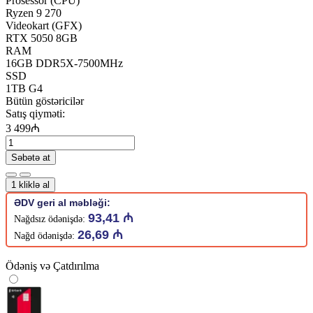
Prosessor (CPU)
Ryzen 9 270
Videokart (GFX)
RTX 5050 8GB
RAM
16GB DDR5X-7500MHz
SSD
1TB G4
Bütün göstəricilər
Satış qiyməti:
3 499₼
Səbətə at
1 kliklə al
ƏDV geri al məbləği:
93,41 ₼
Nağdsız ödənişdə:
26,69 ₼
Nağd ödənişdə:
Ödəniş və Çatdırılma