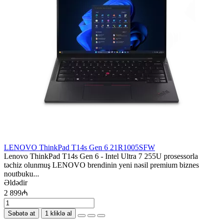
LENOVO ThinkPad T14s Gen 6 21R1005SFW
Lenovo ThinkPad T14s Gen 6 - Intel Ultra 7 255U prosessorla
təchiz olunmuş LENOVO brendinin yeni nəsil premium biznes
noutbuku...
Əldədir
2 899₼
Səbətə at
1 kliklə al