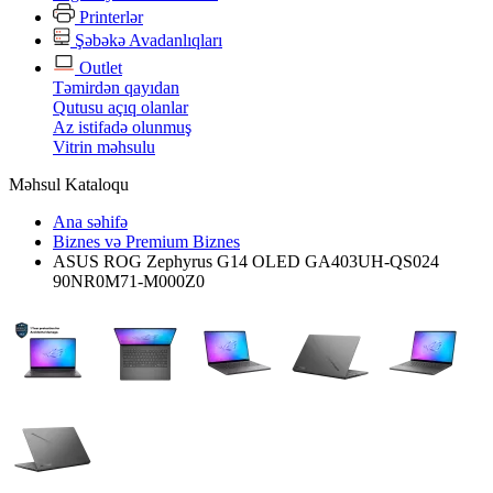
Printerlər
Şəbəkə Avadanlıqları
Outlet
Təmirdən qayıdan
Qutusu açıq olanlar
Az istifadə olunmuş
Vitrin məhsulu
Məhsul Kataloqu
Ana səhifə
Biznes və Premium Biznes
ASUS ROG Zephyrus G14 OLED GA403UH-QS024
90NR0M71-M000Z0