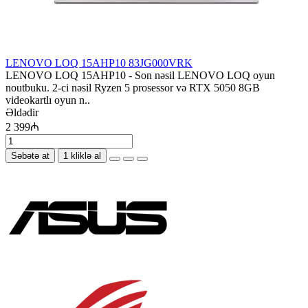
LENOVO LOQ 15AHP10 83JG000VRK
LENOVO LOQ 15AHP10 - Son nəsil LENOVO LOQ oyun
noutbuku. 2-ci nəsil Ryzen 5 prosessor və RTX 5050 8GB
videokartlı oyun n..
Əldədir
2 399₼
Səbətə at
1 kliklə al