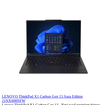
LENOVO ThinkPad X1 Carbon Gen 13 Aura Edition
21NX008NFW
Lenovo ThinkPad X1 Carbon Gen 13 - Yeni nəsil premium biznes