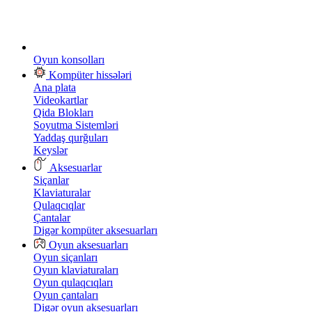
Oyun konsolları
Kompüter hissələri
Ana plata
Videokartlar
Qida Blokları
Soyutma Sistemləri
Yaddaş qurğuları
Keyslər
Aksesuarlar
Siçanlar
Klaviaturalar
Qulaqcıqlar
Çantalar
Digər kompüter aksesuarları
Oyun aksesuarları
Oyun siçanları
Oyun klaviaturaları
Oyun qulaqcıqları
Oyun çantaları
Digər oyun aksesuarları