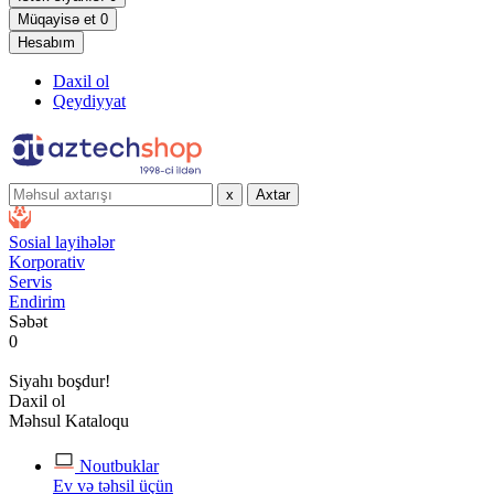
Müqayisə et
0
Hesabım
Daxil ol
Qeydiyyat
x
Axtar
Sosial layihələr
Korporativ
Servis
Endirim
Səbət
0
Siyahı boşdur!
Daxil ol
Məhsul Kataloqu
Noutbuklar
Ev və təhsil üçün