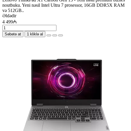
noutbuku. Yeni nəsil Intel Ultra 7 prosessor, 16GB DDR5X RAM
və 512GB..
Əldədir
4 499₼
Səbətə at
1 kliklə al