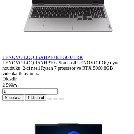
LENOVO LOQ 15AHP10 83JG007LRK
LENOVO LOQ 15AHP10 - Son nəsil LENOVO LOQ oyun
noutbuku. 2-ci nəsil Ryzen 7 prosessor və RTX 5060 8GB
videokartlı oyun n..
Əldədir
2 599₼
Səbətə at
1 kliklə al