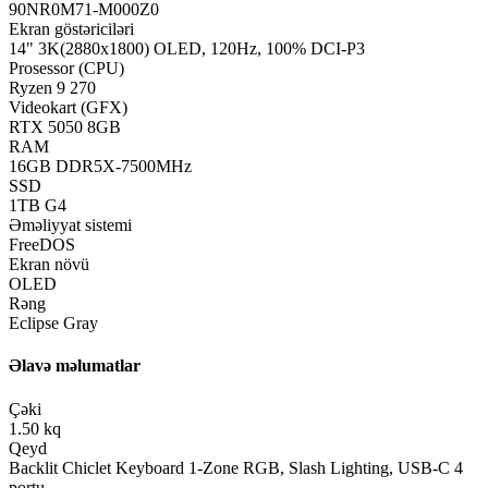
90NR0M71-M000Z0
Ekran göstəriciləri
14" 3K(2880x1800) OLED, 120Hz, 100% DCI-P3
Prosessor (CPU)
Ryzen 9 270
Videokart (GFX)
RTX 5050 8GB
RAM
16GB DDR5X-7500MHz
SSD
1TB G4
Əməliyyat sistemi
FreeDOS
Ekran növü
OLED
Rəng
Eclipse Gray
Əlavə məlumatlar
Çəki
1.50 kq
Qeyd
Backlit Chiclet Keyboard 1-Zone RGB, Slash Lighting, USB-C 4
portu