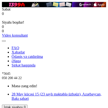
Səbət
0
Siyahı boşdur!
0
0
Video konsultant
FAQ
Xəbərlər
Ödəniş və çatdırılma
Əlaqə
Şirkət haqqında
*5645
050 200 44 22
Mənə zəng edin!
28 May küçəsi 15 (23 saylı məktəblə üzbəüz), Azərbaycan,
Bakı şəhəri
İstək siyahısı
0