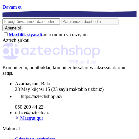
Davam et
Abunə ol
Məxfilik siyasəti
-ni oxudum və razıyam
Aztech şirkəti
Kompüterlər, noutbuklar, kompüter hissələri və aksessuarlarının
satışı.
Azərbaycan
,
Bakı
,
28 May küçəsi 15
(23 saylı məktəblə üzbəüz)
https://aztechshop.az/
050 200 44 22
office@aztech.az
Marşrut qur
Məlumat