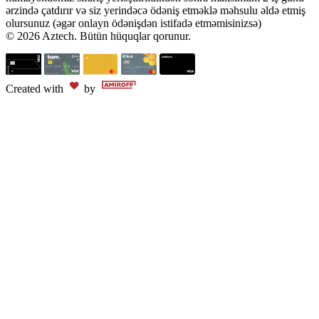
ərzində çatdırır və siz yerindəcə ödəniş etməklə məhsulu əldə etmiş
olursunuz (əgər onlayn ödənişdən istifadə etməmisinizsə)
© 2026 Aztech. Bütün hüquqlar qorunur.
Created with
by