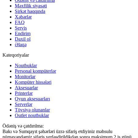
Ödəniş və çatdırılma
Məxfilik siyasəti
Şirkət haqqında
Xəbərlər
FAQ
Servis
Endirim
Daxil ol
Əlaqə
Kateqoriyalar
Noutbuklar
Personal kompüterlər
Monitorlar
Kompüter hissələri
Aksesuarlar
Printerlər
Oyun aksesuarları
Serverlər
Tövsiyə olunanlar
Outlet noutbuklar
Ödəniş və çatdırılma:
Bakı və Sumqayıt şəhərləri üzrə sifariş etdiyiniz məhsulu
nümayəndəmiz sifariş yerləşdirildikdən sonra maksimum 2 iş günü