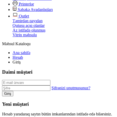
Printerlər
Şəbəkə Avadanlıqları
Outlet
Təmirdən qayıdan
Qutusu açıq olanlar
Az istifadə olunmuş
Vitrin məhsulu
Məhsul Kataloqu
Ana səhifə
Hesab
Giriş
Daimi müştəri
Şifrənizi unutmusunuz?
Giriş
Yeni müştəri
Hesab yaradaraq saytın bütün imkanlarından istifadə edə bilərsiniz.