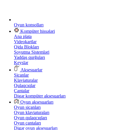
Oyun konsolları
Kompüter hissələri
Ana plata
Videokartlar
Qida Blokları
Soyutma Sistemləri
Yaddaş qurğuları
Keyslər
Aksesuarlar
Siçanlar
Klaviaturalar
Qulaqcıqlar
Çantalar
Digər kompüter aksesuarları
Oyun aksesuarları
Oyun siçanları
Oyun klaviaturaları
Oyun qulaqcıqları
Oyun çantaları
Digər oyun aksesuarları