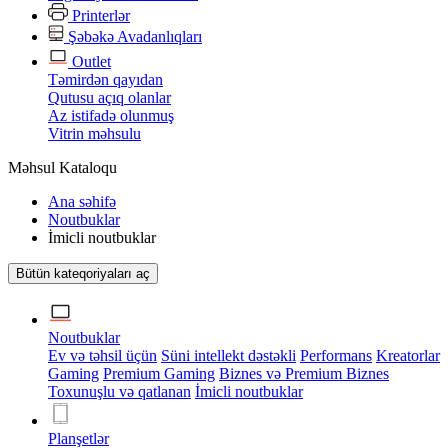
Printerlər
Şəbəkə Avadanlıqları
Outlet
Təmirdən qayıdan
Qutusu açıq olanlar
Az istifadə olunmuş
Vitrin məhsulu
Məhsul Kataloqu
Ana səhifə
Noutbuklar
İmicli noutbuklar
Bütün kateqoriyaları aç
Noutbuklar
Ev və təhsil üçün
Süni intellekt dəstəkli
Performans
Kreatorlar
Gaming
Premium Gaming
Biznes və Premium Biznes
Toxunuşlu və qatlanan
İmicli noutbuklar
Planşetlər