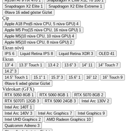
Ryzen AI 9 HX 470
1
Snapdragon X Elite X1E 78 100
1
Snapdragon X2 Elite
1
Snapdragon X2 Elite Extreme
1
Əlavə 16 ədəd göstər
Gizlət
Çip
Apple A18 Pro(6 nüvə CPU, 5 nüvə GPU)
4
Apple M5 Pro(15 nüvə CPU, 16 nüvə GPU)
1
Apple M5(10 nüvə CPU, 10 nüvə GPU)
4
Apple M5(10 nüvə CPU, 8 nüvə GPU)
2
Ekran növü
IPS
6
Liquid Retina IPS
8
Liquid Retina XDR
3
OLED
41
Ekran
13''
4
13.3” Touch
1
13.4
2
13.6''
3
14”
11
14” Touch
7
14.2''
3
14.5” Touch
1
15.1''
1
15.3''
3
15.6”
1
16”
12
16” Touch
9
Əlavə 6 ədəd göstər
Gizlət
Videokart (GFX)
RTX 5050 8GB
1
RTX 5060 8GB
1
RTX 5070 8GB
2
RTX 5070Ti 12GB
3
RTX 5090 24GB
3
Intel Arc 130V
2
Intel Arc 140T
1
Intel Arc 140V
3
Intel Arc Graphics
7
Intel Graphics
9
Intel UHD Graphics
2
AMD Radeon Graphics
10
Qualcomm Adreno
3