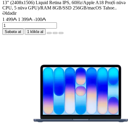
13" (2408x1506) Liquid Retina IPS, 60Hz/Apple A18 Pro(6 nüvə
CPU, 5 nüvə GPU)/RAM 8GB/SSD 256GB/macOS Tahoe..
Əldədir
1 499₼
1 399₼
-100₼
Səbətə at
1 kliklə al