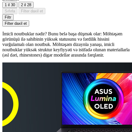
1 il
30
2 il
28
Sıfırla
Filter daxil et
Filtr
Filter daxil et
İmicli noutbuklar nədir? Bunu belə başa düşmək olar: Möhtəşəm
görünüşü ilə sahibinin yüksək statusunu və fərdilik hissini
vurğulamalı olan noutbuk. Möhtəşəm dizaynla yanaşı, imicli
noutbuklar yüksək struktur keyfiyyəti və istifadə olunan materiallarla
(əsl dəri, rhinestones) digər modellər arasında fərqlənir.