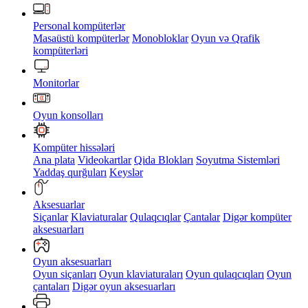
Personal kompüterlər
Masaüstü kompüterlər
Monobloklar
Oyun və Qrafik
kompüterləri
Monitorlar
Oyun konsolları
Kompüter hissələri
Ana plata
Videokartlar
Qida Blokları
Soyutma Sistemləri
Yaddaş qurğuları
Keyslər
Aksesuarlar
Siçanlar
Klaviaturalar
Qulaqcıqlar
Çantalar
Digər kompüter
aksesuarları
Oyun aksesuarları
Oyun siçanları
Oyun klaviaturaları
Oyun qulaqcıqları
Oyun
çantaları
Digər oyun aksesuarları