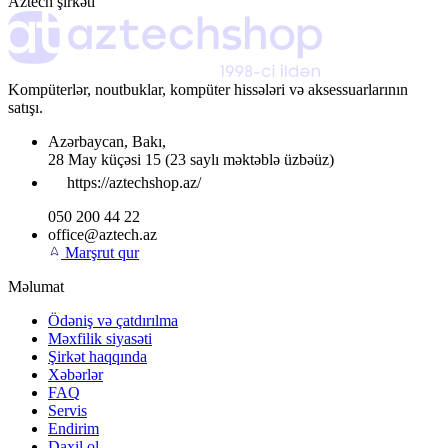
Aztech şirkəti
Kompüterlər, noutbuklar, kompüter hissələri və aksessuarlarının
satışı.
Azərbaycan
,
Bakı
,
28 May küçəsi 15
(23 saylı məktəblə üzbəüz)
https://aztechshop.az/
050 200 44 22
office@aztech.az
Marşrut qur
Məlumat
Ödəniş və çatdırılma
Məxfilik siyasəti
Şirkət haqqında
Xəbərlər
FAQ
Servis
Endirim
Daxil ol