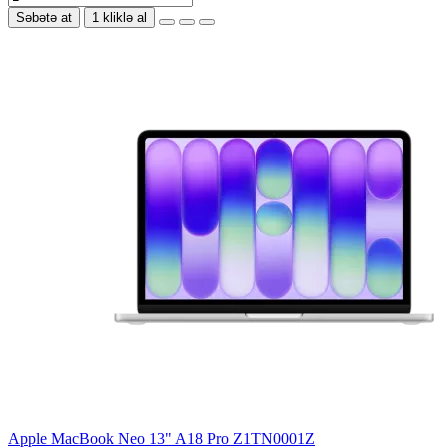
Səbətə at
1 kliklə al
Apple MacBook Neo 13" A18 Pro Z1TN0001Z