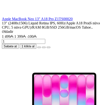
Apple MacBook Neo 13" A18 Pro Z1TS00020
13" (2408x1506) Liquid Retina IPS, 60Hz/Apple A18 Pro(6 nüvə
CPU, 5 nüvə GPU)/RAM 8GB/SSD 256GB/macOS Tahoe..
Əldədir
1 499₼
1 399₼
-100₼
Səbətə at
1 kliklə al