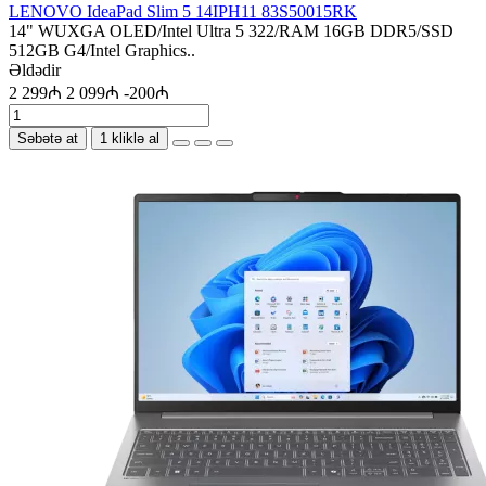
LENOVO IdeaPad Slim 5 14IPH11 83S50015RK
14" WUXGA OLED/Intel Ultra 5 322/RAM 16GB DDR5/SSD
512GB G4/Intel Graphics..
Əldədir
2 299₼
2 099₼
-200₼
Səbətə at
1 kliklə al