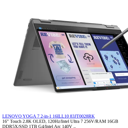
LENOVO YOGA 7 2-in-1 16ILL10 83JT0028RK
16" Touch 2.8K OLED, 120Hz/Intel Ultra 7 256V/RAM 16GB
DDR5X/SSD 1TB G4/Intel Arc 140V ..