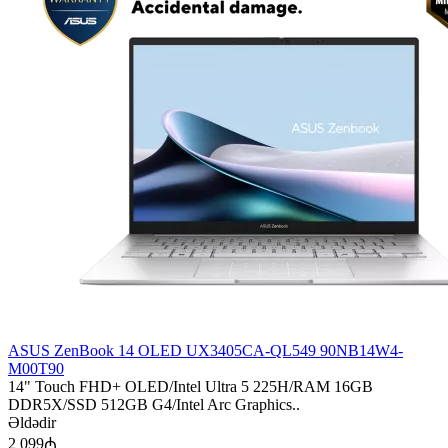
ASUS ZenBook 14 OLED UX3405CA-QL549 90NB14W4-
M00T90
14" Touch FHD+ OLED/Intel Ultra 5 225H/RAM 16GB
DDR5X/SSD 512GB G4/Intel Arc Graphics..
Əldədir
2 099₼