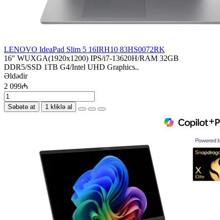
LENOVO IdeaPad Slim 5 16IRH10 83HS0072RK
16" WUXGA(1920x1200) IPS/i7-13620H/RAM 32GB
DDR5/SSD 1TB G4/Intel UHD Graphics..
Əldədir
2 099₼
Səbətə at
1 kliklə al