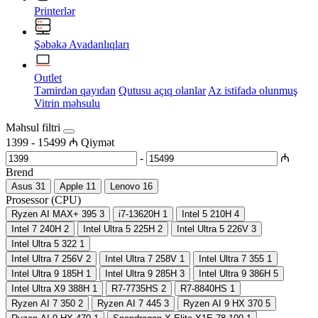
Printerlər
Şəbəkə Avadanlıqları
Outlet
Təmirdən qayıdan
Qutusu açıq olanlar
Az istifadə olunmuş
Vitrin məhsulu
Məhsul filtri
1399
-
15499
₼
Qiymət
-
₼
Brend
Asus
31
Apple
11
Lenovo
16
Prosessor (CPU)
Ryzen AI MAX+ 395
3
i7-13620H
1
Intel 5 210H
4
Intel 7 240H
2
Intel Ultra 5 225H
2
Intel Ultra 5 226V
3
Intel Ultra 5 322
1
Intel Ultra 7 256V
2
Intel Ultra 7 258V
1
Intel Ultra 7 355
1
Intel Ultra 9 185H
1
Intel Ultra 9 285H
3
Intel Ultra 9 386H
5
Intel Ultra X9 388H
1
R7-7735HS
2
R7-8840HS
1
Ryzen AI 7 350
2
Ryzen AI 7 445
3
Ryzen AI 9 HX 370
5