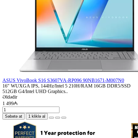
ASUS VivoBook S16 S3607VA-RP096 90NB1671-M007N0
16" WUXGA IPS, 144Hz/Intel 5 210H/RAM 16GB DDR5/SSD
512GB G4/Intel UHD Graphics..
Əldədir
1 499₼
Səbətə at
1 kliklə al