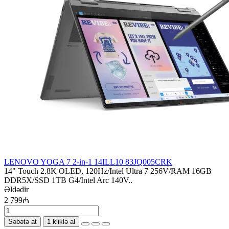
LENOVO YOGA 7 2-in-1 14ILL10 83JQ005CRK
14" Touch 2.8K OLED, 120Hz/Intel Ultra 7 256V/RAM 16GB
DDR5X/SSD 1TB G4/Intel Arc 140V..
Əldədir
2 799₼
Səbətə at
1 kliklə al