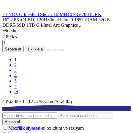
LENOVO IdeaPad Slim 5 16IMH10 83V7003URK
16" 2.8K OLED, 120Hz/Intel Ultra 9 185H/RAM 32GB
DDR5/SSD 1TB G4/Intel Arc Graphics ..
Əldədir
2 899₼
Səbətə at
1 kliklə al
1
2
3
4
5
>
>|
Göstərilir: 1 . 12 -ə 58 -dən (5 səhifə)
Abunə ol
Məxfilik siyasəti
-ni oxudum və razıyam