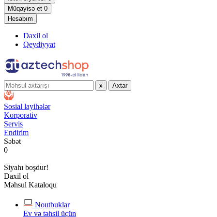
Müqayisə et
0
Hesabım
Daxil ol
Qeydiyyat
x
Axtar
Sosial layihələr
Korporativ
Servis
Endirim
Səbət
0
Siyahı boşdur!
Daxil ol
Məhsul Kataloqu
Noutbuklar
Ev və təhsil üçün