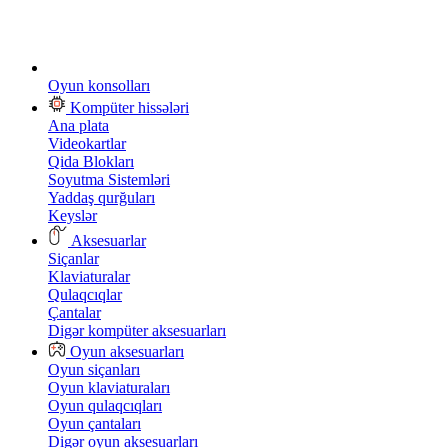
Oyun konsolları
Kompüter hissələri
Ana plata
Videokartlar
Qida Blokları
Soyutma Sistemləri
Yaddaş qurğuları
Keyslər
Aksesuarlar
Siçanlar
Klaviaturalar
Qulaqcıqlar
Çantalar
Digər kompüter aksesuarları
Oyun aksesuarları
Oyun siçanları
Oyun klaviaturaları
Oyun qulaqcıqları
Oyun çantaları
Digər oyun aksesuarları