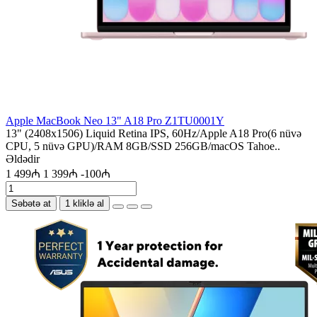
Apple MacBook Neo 13" A18 Pro Z1TU0001Y
13" (2408x1506) Liquid Retina IPS, 60Hz/Apple A18 Pro(6 nüvə
CPU, 5 nüvə GPU)/RAM 8GB/SSD 256GB/macOS Tahoe..
Əldədir
1 499₼
1 399₼
-100₼
Səbətə at
1 kliklə al