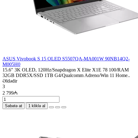
ASUS Vivobook S 15 OLED S5507QA-MA001W 90NB14Q2-
M005H0
15.6" 3K OLED, 120Hz/Snapdragon X Elite X1E 78 100/RAM
32GB DDR5X/SSD 1TB G4/Qualcomm Adreno/Win 11 Home..
Əldədir
3
2 799₼
Səbətə at
1 kliklə al