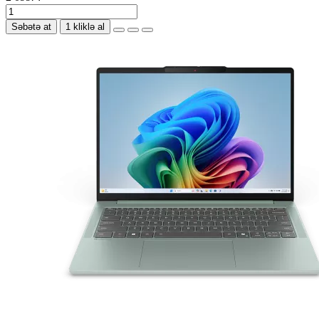
Səbətə at
1 kliklə al