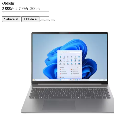
Əldədir
2 999₼
2 799₼
-200₼
Səbətə at
1 kliklə al