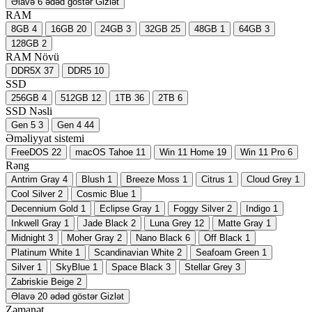
Əlavə 6 ədəd göstər
Gizlət
RAM
8GB
4
16GB
20
24GB
3
32GB
25
48GB
1
64GB
3
128GB
2
RAM Növü
DDR5X
37
DDR5
10
SSD
256GB
4
512GB
12
1TB
36
2TB
6
SSD Nəsli
Gen 5
3
Gen 4
44
Əməliyyat sistemi
FreeDOS
22
macOS Tahoe
11
Win 11 Home
19
Win 11 Pro
6
Rəng
Antrim Gray
4
Blush
1
Breeze Moss
1
Citrus
1
Cloud Grey
1
Cool Silver
2
Cosmic Blue
1
Decennium Gold
1
Eclipse Gray
1
Foggy Silver
2
Indigo
1
Inkwell Gray
1
Jade Black
2
Luna Grey
12
Matte Gray
1
Midnight
3
Moher Gray
2
Nano Black
6
Off Black
1
Platinum White
1
Scandinavian White
2
Seafoam Green
1
Silver
1
SkyBlue
1
Space Black
3
Stellar Grey
3
Zabriskie Beige
2
Əlavə 20 ədəd göstər
Gizlət
Zəmanət