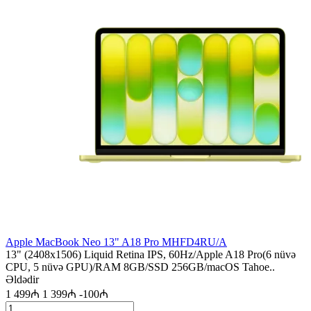
Apple MacBook Neo 13" A18 Pro MHFD4RU/A
13" (2408x1506) Liquid Retina IPS, 60Hz/Apple A18 Pro(6 nüvə
CPU, 5 nüvə GPU)/RAM 8GB/SSD 256GB/macOS Tahoe..
Əldədir
1 499₼
1 399₼
-100₼