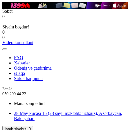
Səbət
0
Siyahı boşdur!
0
0
Video konsultant
FAQ
Xəbərlər
Ödəniş və çatdırılma
Əlaqə
Şirkət haqqında
*5645
050 200 44 22
Mənə zəng edin!
28 May küçəsi 15 (23 saylı məktəblə üzbəüz), Azərbaycan,
Bakı şəhəri
İstək siyahısı
0