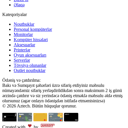
Əlaqə
Kateqoriyalar
Noutbuklar
Personal kompüterlər
Monitorlar
Kompüter hissələri
Aksesuarlar
Printerlər
Oyun aksesuarları
Serverlər
Tövsiyə olunanlar
Outlet noutbuklar
Ödəniş və çatdırılma:
Bakı və Sumqayıt şəhərləri üzrə sifariş etdiyiniz məhsulu
nümayəndəmiz sifariş yerləşdirildikdən sonra maksimum 2 iş günü
ərzində çatdırır və siz yerindəcə ödəniş etməklə məhsulu əldə etmiş
olursunuz (əgər onlayn ödənişdən istifadə etməmisinizsə)
© 2026 Aztech. Bütün hüquqlar qorunur.
Created with
by