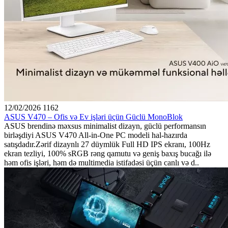
12/02/2026
1162
ASUS V470 – Ofis və Ev işləri üçün Güclü MonoBlok
ASUS brendinə məxsus minimalist dizayn, güclü performansın
birləşdiyi ASUS V470 All-in-One PC modeli hal-hazırda
satışdadır.Zərif dizaynlı 27 düymlük Full HD IPS ekranı, 100Hz
ekran tezliyi, 100% sRGB rəng qamutu və geniş baxış bucağı ilə
həm ofis işləri, həm də multimedia istifadəsi üçün canlı və d..