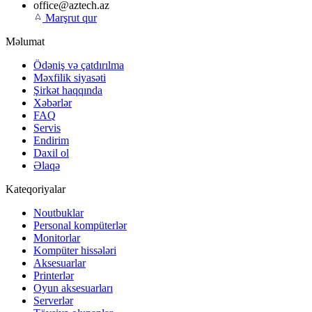
office@aztech.az
Marşrut qur
Məlumat
Ödəniş və çatdırılma
Məxfilik siyasəti
Şirkət haqqında
Xəbərlər
FAQ
Servis
Endirim
Daxil ol
Əlaqə
Kateqoriyalar
Noutbuklar
Personal kompüterlər
Monitorlar
Kompüter hissələri
Aksesuarlar
Printerlər
Oyun aksesuarları
Serverlər