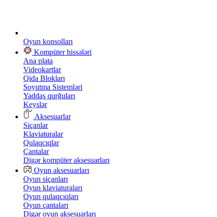
Oyun konsolları
Kompüter hissələri
Ana plata
Videokartlar
Qida Blokları
Soyutma Sistemləri
Yaddaş qurğuları
Keyslər
Aksesuarlar
Siçanlar
Klaviaturalar
Qulaqcıqlar
Çantalar
Digər kompüter aksesuarları
Oyun aksesuarları
Oyun siçanları
Oyun klaviaturaları
Oyun qulaqcıqları
Oyun çantaları
Digər oyun aksesuarları