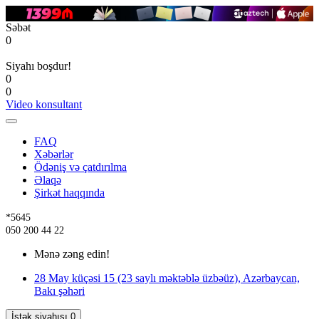
Səbət
0
Siyahı boşdur!
0
0
Video konsultant
FAQ
Xəbərlər
Ödəniş və çatdırılma
Əlaqə
Şirkət haqqında
*5645
050 200 44 22
Mənə zəng edin!
28 May küçəsi 15 (23 saylı məktəblə üzbəüz), Azərbaycan,
Bakı şəhəri
İstək siyahısı
0