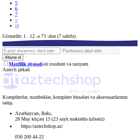
5
6
7
>
>|
Göstərilir: 1 . 12 -ə 73 -dən (7 səhifə)
Abunə ol
Məxfilik siyasəti
-ni oxudum və razıyam
Aztech şirkəti
Kompüterlər, noutbuklar, kompüter hissələri və aksessuarlarının
satışı.
Azərbaycan
,
Bakı
,
28 May küçəsi 15
(23 saylı məktəblə üzbəüz)
https://aztechshop.az/
050 200 44 22