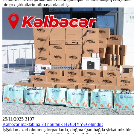
bir çox şirkətlərin nümayəndələri iş..
25/11/2025
3107
Kəlbəcər məktəbinə 73 noutbuk HƏDİYYƏ olundu!
İşğaldan azad olunmuş torpaqlarda, doğma Qarabağda şirkətimiz bir