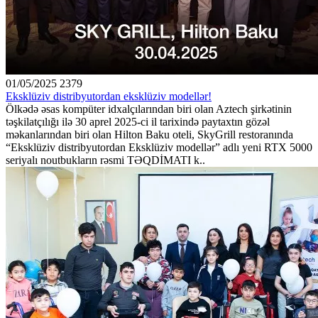
01/05/2025
2379
Eksklüziv distribyutordan eksklüziv modellər!
Ölkədə əsas kompüter idxalçılarından biri olan Aztech şirkətinin
təşkilatçılığı ilə 30 aprel 2025-ci il tarixində paytaxtın gözəl
məkanlarından biri olan Hilton Baku oteli, SkyGrill restoranında
“Eksklüziv distribyutordan Eksklüziv modellər” adlı yeni RTX 5000
seriyalı noutbukların rəsmi TƏQDİMATI k..