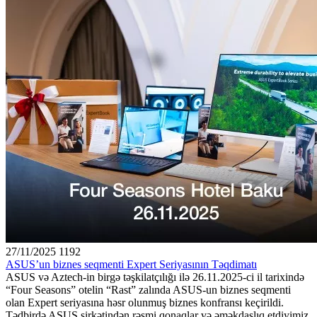
27/11/2025
1192
ASUS’un biznes seqmenti Expert Seriyasının Təqdimatı
ASUS və Aztech-in birgə təşkilatçılığı ilə 26.11.2025-ci il tarixində
“Four Seasons” otelin “Rast” zalında ASUS-un biznes seqmenti
olan Expert seriyasına həsr olunmuş biznes konfransı keçirildi.
Tədbirdə ASUS şirkətindən rəsmi qonaqlar və əməkdaşlıq etdiyimiz