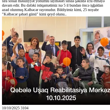
sıra sosial məsuliyyət yönümlü layihələri silsilə şəkildə icra etməyə
davam edir. Bu dəfəki istiqamətimiz isə 5 il bundan öncə işğaldan
azad olunmuş Kəlbəcər rayonudur. Bildiyimiz kimi, 25 noyabr
"Kəlbəcər şəhəri günü" kimi qeyd olunu..
10/10/2025
3104