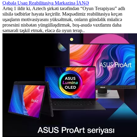
Qəbələ Uşaq Reabilitasiya Mərkəzinə İANƏ
Artıq 1 ildir ki, Aztech şirkəti tərəfindən “Oyun Terapiyası” adlı
silsilə tədbirlər həyata keçirilir. Məqsədimiz reabilitasiya keçən
uşaqların motivasiyasını yüksəltmək, onların gündəlik müalicə
prosesini nisbətən yüngülləşdirmək, boş-asudə vaxtlarını daha
səmərəli təşkil etmək, eləcə də oyun terap..