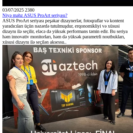
03/07/2025
2380
Niyə məhz ASUS ProArt seriyası?
ASUS ProArt seriyası peşəkar dizaynerlər, fotoqraflar və kontent
yaradıcıları üçün nəzərdə tutulmuşdur, erqonomikliyi və xüsusi
dizaynı ilə seçilir, eləcə də yüksək performans təmin edir. Bu seriya
həm innovativ monitorları, həm də yüksək parametrli noutbukları,
xüsusi dizaynı ilə seçilən aksessu..