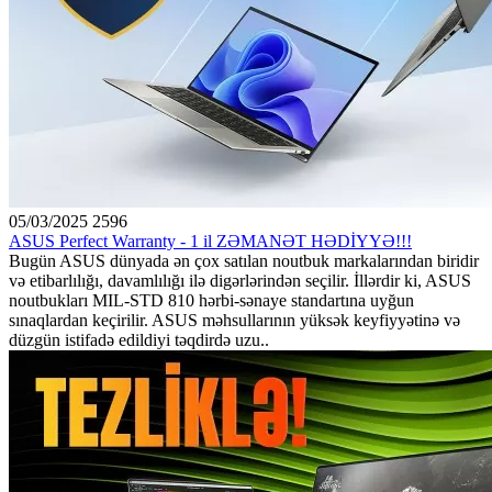
05/03/2025
2596
ASUS Perfect Warranty - 1 il ZƏMANƏT HƏDİYYƏ!!!
Bugün ASUS dünyada ən çox satılan noutbuk markalarından biridir
və etibarlılığı, davamlılığı ilə digərlərindən seçilir. İllərdir ki, ASUS
noutbukları MIL-STD 810 hərbi-sənaye standartına uyğun
sınaqlardan keçirilir. ASUS məhsullarının yüksək keyfiyyətinə və
düzgün istifadə edildiyi təqdirdə uzu..