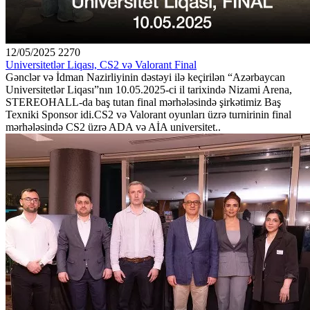
12/05/2025
2270
Universitetlər Liqası, CS2 və Valorant Final
Gənclər və İdman Nazirliyinin dəstəyi ilə keçirilən “Azərbaycan
Universitetlər Liqası”nın 10.05.2025-ci il tarixində Nizami Arena,
STEREOHALL-da baş tutan final mərhələsində şirkətimiz Baş
Texniki Sponsor idi.CS2 və Valorant oyunları üzrə turnirinin final
mərhələsində CS2 üzrə ADA və AİA universitet..