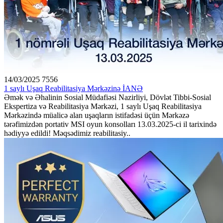
14/03/2025
7556
1 saylı Uşaq Reabilitasiya Mərkəzinə İANƏ
Əmək və Əhalinin Sosial Müdafiəsi Nazirliyi, Dövlət Tibbi-Sosial
Ekspertiza və Reabilitasiya Mərkəzi, 1 saylı Uşaq Reabilitasiya
Mərkəzində müalicə alan uşaqların istifadəsi üçün Mərkəzə
tərəfimizdən portativ MSI oyun konsolları 13.03.2025-ci il tarixində
hədiyyə edildi! Məqsədimiz reabilitasiy..