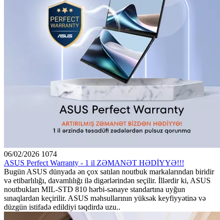
06/02/2026
1074
ASUS Perfect Warranty - 1 il ZƏMANƏT HƏDİYYƏ!!!
Bugün ASUS dünyada ən çox satılan noutbuk markalarından biridir
və etibarlılığı, davamlılığı ilə digərlərindən seçilir. İllərdir ki, ASUS
noutbukları MIL-STD 810 hərbi-sənaye standartına uyğun
sınaqlardan keçirilir. ASUS məhsullarının yüksək keyfiyyətinə və
düzgün istifadə edildiyi təqdirdə uzu..