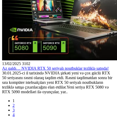
13/02/2025
3102
Az qaldı… NVIDIA RTX 50 seriyalı noutbuklar tezliklə satışda!
30.01.2025-ci il tarixində NVIDIA şirkəti yeni və çox güclü RTX
50 seriyasını rəsmi olaraq təqdim etdi. Rəsmi təqdimatdan sonra bir
sıra kompüter istehsalçıları yeni RTX 50 seriyalı noutbukların
tezliklə satışa çıxarılacağını elan etdilər.Yeni seriya RTX 5080 və
RTX 5090 modelləri ilə oyunçular, yar..
1
2
3
4