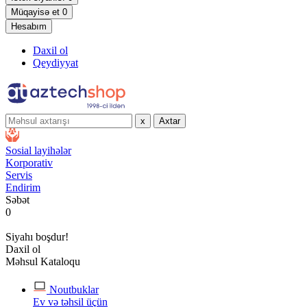
Müqayisə et
0
Hesabım
Daxil ol
Qeydiyyat
x
Axtar
Sosial layihələr
Korporativ
Servis
Endirim
Səbət
0
Siyahı boşdur!
Daxil ol
Məhsul Kataloqu
Noutbuklar
Ev və təhsil üçün