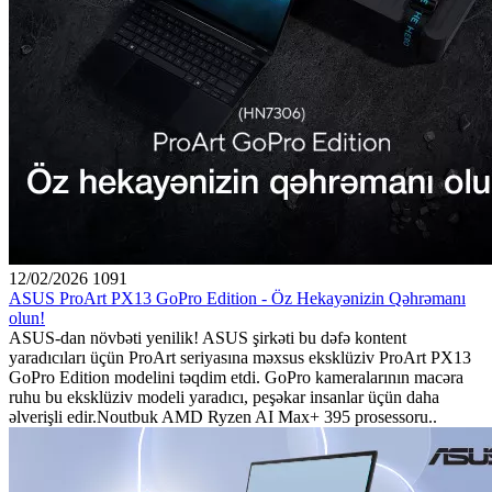
12/02/2026
1091
ASUS ProArt PX13 GoPro Edition - Öz Hekayənizin Qəhrəmanı
olun!
ASUS-dan növbəti yenilik! ASUS şirkəti bu dəfə kontent
yaradıcıları üçün ProArt seriyasına məxsus eksklüziv ProArt PX13
GoPro Edition modelini təqdim etdi. GoPro kameralarının macəra
ruhu bu eksklüziv modeli yaradıcı, peşəkar insanlar üçün daha
əlverişli edir.Noutbuk AMD Ryzen AI Max+ 395 prosessoru..