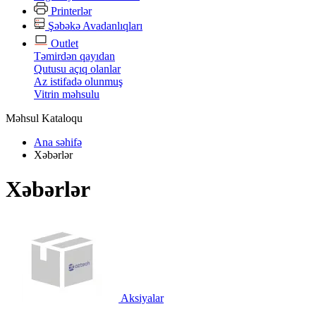
Printerlər
Şəbəkə Avadanlıqları
Outlet
Təmirdən qayıdan
Qutusu açıq olanlar
Az istifadə olunmuş
Vitrin məhsulu
Məhsul Kataloqu
Ana səhifə
Xəbərlər
Xəbərlər
Aksiyalar