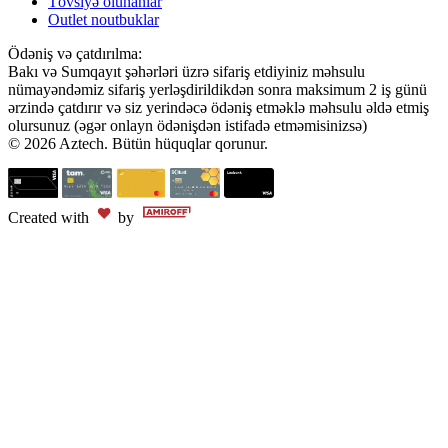
Tövsiyə olunanlar
Outlet noutbuklar
Ödəniş və çatdırılma:
Bakı və Sumqayıt şəhərləri üzrə sifariş etdiyiniz məhsulu
nümayəndəmiz sifariş yerləşdirildikdən sonra maksimum 2 iş günü
ərzində çatdırır və siz yerindəcə ödəniş etməklə məhsulu əldə etmiş
olursunuz (əgər onlayn ödənişdən istifadə etməmisinizsə)
© 2026 Aztech. Bütün hüquqlar qorunur.
Created with
by