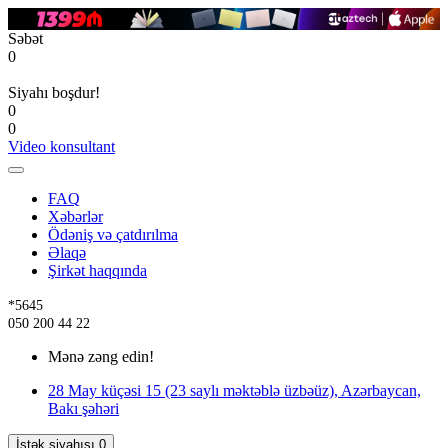
Səbət
0
Siyahı boşdur!
0
0
Video konsultant
FAQ
Xəbərlər
Ödəniş və çatdırılma
Əlaqə
Şirkət haqqında
*5645
050 200 44 22
Mənə zəng edin!
28 May küçəsi 15 (23 saylı məktəblə üzbəüz), Azərbaycan,
Bakı şəhəri
İstək siyahısı
0