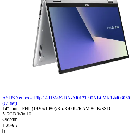
ASUS Zenbook Flip 14 UM462DA-AI012T 90NB0MK1-M03050
(Outlet)
14" touch FHD(1920x1080)/R5-3500U/RAM 8GB/SSD
512GB/Win 10..
Əldədir
1 299₼