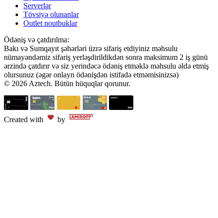
Serverlər
Tövsiyə olunanlar
Outlet noutbuklar
Ödəniş və çatdırılma:
Bakı və Sumqayıt şəhərləri üzrə sifariş etdiyiniz məhsulu
nümayəndəmiz sifariş yerləşdirildikdən sonra maksimum 2 iş günü
ərzində çatdırır və siz yerindəcə ödəniş etməklə məhsulu əldə etmiş
olursunuz (əgər onlayn ödənişdən istifadə etməmisinizsə)
© 2026 Aztech. Bütün hüquqlar qorunur.
Created with
by