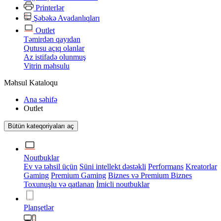
Printerlər
Şəbəkə Avadanlıqları
Outlet
Təmirdən qayıdan
Qutusu açıq olanlar
Az istifadə olunmuş
Vitrin məhsulu
Məhsul Kataloqu
Ana səhifə
Outlet
Bütün kateqoriyaları aç
Noutbuklar
Ev və təhsil üçün
Süni intellekt dəstəkli
Performans
Kreatorlar
Gaming
Premium Gaming
Biznes və Premium Biznes
Toxunuşlu və qatlanan
İmicli noutbuklar
Planşetlər