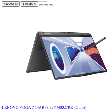
Səbətə at
1 kliklə al
LENOVO YOGA 7 14ARP8 82YM0027RK (Outlet)