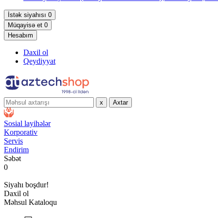
İstək siyahısı
0
Müqayisə et
0
Hesabım
Daxil ol
Qeydiyyat
x
Axtar
Sosial layihələr
Korporativ
Servis
Endirim
Səbət
0
Siyahı boşdur!
Daxil ol
Məhsul Kataloqu