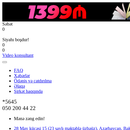
Səbət
0
Siyahı boşdur!
0
0
Video konsultant
FAQ
Xəbərlər
Ödəniş və çatdırılma
Əlaqə
Şirkət haqqında
*5645
050 200 44 22
Mənə zəng edin!
28 May küçəsi 15 (23 saylı məktəblə üzbəüz), Azərbaycan, Bak