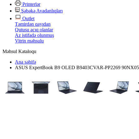
Printerlər
Şəbəkə Avadanlıqları
Outlet
Təmirdən qayıdan
Qutusu açıq olanlar
Az istifadə olunmuş
Vitrin məhsulu
Məhsul Kataloqu
Ana səhifə
ASUS ExpertBook B9 OLED B9403CVAR-PP2269 90NX0