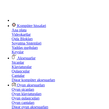
Kompüter hissələri
Ana plata
Videokartlar
Qida Blokları
Soyutma Sistemləri
Yaddaş qurğuları
Keyslər
Aksesuarlar
Siçanlar
Klaviaturalar
Qulaqcıqlar
Çantalar
Digər kompüter aksesuarları
Oyun aksesuarları
Oyun siçanları
Oyun klaviaturaları
Oyun qulaqcıqları
Oyun çantaları
Digər oyun aksesuarları