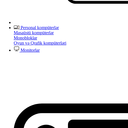
Personal kompüterlər
Masaüstü kompüterlər
Monobloklar
Oyun və Qrafik kompüterləri
Monitorlar