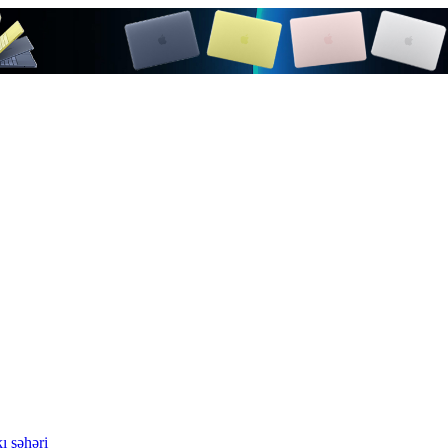
ı şəhəri