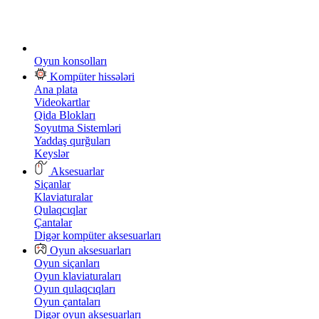
Oyun konsolları
Kompüter hissələri
Ana plata
Videokartlar
Qida Blokları
Soyutma Sistemləri
Yaddaş qurğuları
Keyslər
Aksesuarlar
Siçanlar
Klaviaturalar
Qulaqcıqlar
Çantalar
Digər kompüter aksesuarları
Oyun aksesuarları
Oyun siçanları
Oyun klaviaturaları
Oyun qulaqcıqları
Oyun çantaları
Digər oyun aksesuarları