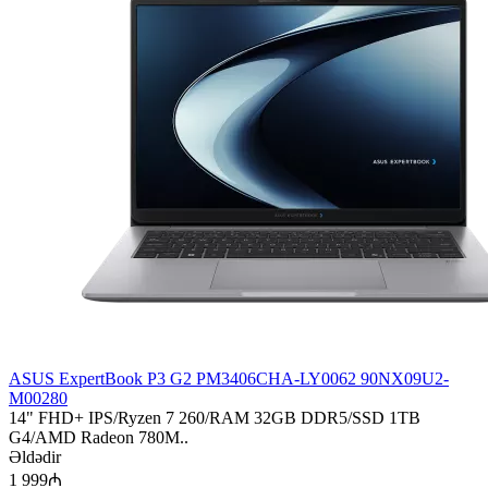
ASUS ExpertBook P3 G2 PM3406CHA-LY0062 90NX09U2-
M00280
14" FHD+ IPS/Ryzen 7 260/RAM 32GB DDR5/SSD 1TB
G4/AMD Radeon 780M..
Əldədir
1 999₼