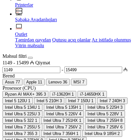
Printerlər
Şəbəkə Avadanlıqları
Outlet
Təmirdən qayıdan
Qutusu açıq olanlar
Az istifadə olunmuş
Vitrin məhsulu
Məhsul filtri
1149
-
15499
₼
Qiymət
-
₼
Brend
Asus
77
Apple
11
Lenovo
36
MSI
7
Prosessor (CPU)
Ryzen AI MAX+ 395
3
i7-13620H
1
i7-14650HX
1
Intel 5 120U
1
Intel 5 210H
3
Intel 7 150U
1
Intel 7 240H
3
Intel Ultra 5 134U
1
Intel Ultra 5 135H
1
Intel Ultra 5 225H
3
Intel Ultra 5 225U
3
Intel Ultra 5 226V
4
Intel Ultra 5 228V
1
Intel Ultra 5 322
1
Intel Ultra 7 251HX
1
Intel Ultra 7 255H
8
Intel Ultra 7 255U
5
Intel Ultra 7 256V
2
Intel Ultra 7 258V
6
Intel Ultra 7 355
3
Intel Ultra 7 356H
1
Intel Ultra 9 185H
2