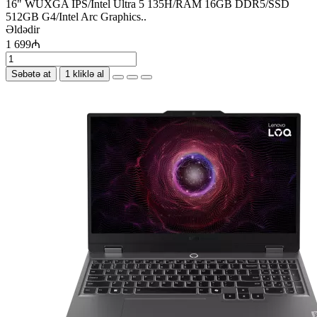
16" WUXGA IPS/Intel Ultra 5 135H/RAM 16GB DDR5/SSD
512GB G4/Intel Arc Graphics..
Əldədir
1 699₼
Səbətə at
1 kliklə al