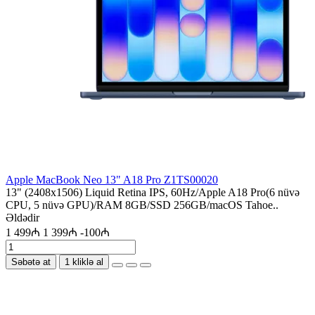
Apple MacBook Neo 13" A18 Pro Z1TS00020
13" (2408x1506) Liquid Retina IPS, 60Hz/Apple A18 Pro(6 nüvə
CPU, 5 nüvə GPU)/RAM 8GB/SSD 256GB/macOS Tahoe..
Əldədir
1 499₼
1 399₼
-100₼
Səbətə at
1 kliklə al