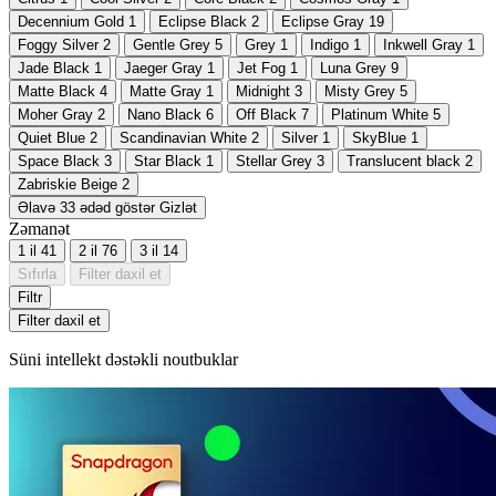
Decennium Gold
1
Eclipse Black
2
Eclipse Gray
19
Foggy Silver
2
Gentle Grey
5
Grey
1
Indigo
1
Inkwell Gray
1
Jade Black
1
Jaeger Gray
1
Jet Fog
1
Luna Grey
9
Matte Black
4
Matte Gray
1
Midnight
3
Misty Grey
5
Moher Gray
2
Nano Black
6
Off Black
7
Platinum White
5
Quiet Blue
2
Scandinavian White
2
Silver
1
SkyBlue
1
Space Black
3
Star Black
1
Stellar Grey
3
Translucent black
2
Zabriskie Beige
2
Əlavə 33 ədəd göstər
Gizlət
Zəmanət
1 il
41
2 il
76
3 il
14
Sıfırla
Filter daxil et
Filtr
Filter daxil et
Süni intellekt dəstəkli noutbuklar