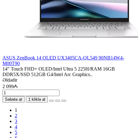
ASUS ZenBook 14 OLED UX3405CA-QL549 90NB14W4-
M00T90
14" Touch FHD+ OLED/Intel Ultra 5 225H/RAM 16GB
DDR5X/SSD 512GB G4/Intel Arc Graphics..
Əldədir
2 099₼
Səbətə at
1 kliklə al
1
2
3
4
5
6