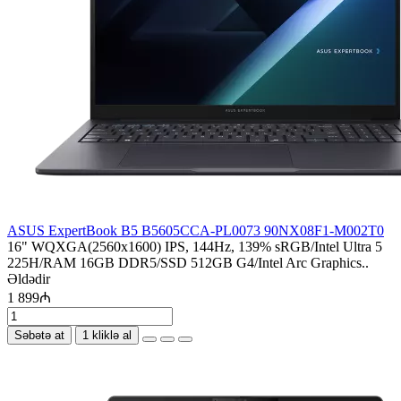
ASUS ExpertBook B5 B5605CCA-PL0073 90NX08F1-M002T0
16" WQXGA(2560x1600) IPS, 144Hz, 139% sRGB/Intel Ultra 5
225H/RAM 16GB DDR5/SSD 512GB G4/Intel Arc Graphics..
Əldədir
1 899₼
Səbətə at
1 kliklə al