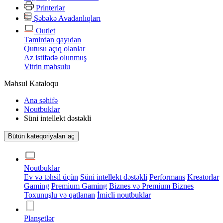
Printerlər
Şəbəkə Avadanlıqları
Outlet
Təmirdən qayıdan
Qutusu açıq olanlar
Az istifadə olunmuş
Vitrin məhsulu
Məhsul Kataloqu
Ana səhifə
Noutbuklar
Süni intellekt dəstəkli
Bütün kateqoriyaları aç
Noutbuklar
Ev və təhsil üçün
Süni intellekt dəstəkli
Performans
Kreatorlar
Gaming
Premium Gaming
Biznes və Premium Biznes
Toxunuşlu və qatlanan
İmicli noutbuklar
Planşetlər