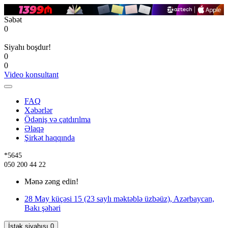
Səbət
0
Siyahı boşdur!
0
0
Video konsultant
FAQ
Xəbərlər
Ödəniş və çatdırılma
Əlaqə
Şirkət haqqında
*5645
050 200 44 22
Mənə zəng edin!
28 May küçəsi 15 (23 saylı məktəblə üzbəüz), Azərbaycan,
Bakı şəhəri
İstək siyahısı
0