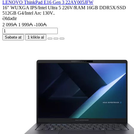
LENOVO ThinkPad E16 Gen 3 22AY005JFW
16" WUXGA IPS/Intel Ultra 5 226V/RAM 16GB DDR5X/SSD
512GB G4/Intel Arc 130V..
Əldədir
2 099₼
1 999₼
-100₼
Səbətə at
1 kliklə al