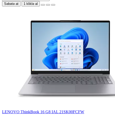
Səbətə at
1 kliklə al
LENOVO ThinkBook 16 G8 IAL 21SK00FCFW