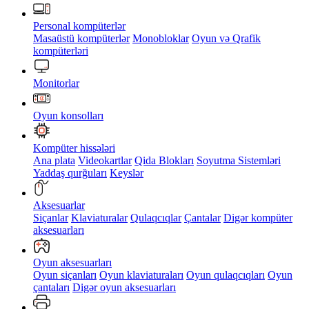
Personal kompüterlər
Masaüstü kompüterlər
Monobloklar
Oyun və Qrafik
kompüterləri
Monitorlar
Oyun konsolları
Kompüter hissələri
Ana plata
Videokartlar
Qida Blokları
Soyutma Sistemləri
Yaddaş qurğuları
Keyslər
Aksesuarlar
Siçanlar
Klaviaturalar
Qulaqcıqlar
Çantalar
Digər kompüter
aksesuarları
Oyun aksesuarları
Oyun siçanları
Oyun klaviaturaları
Oyun qulaqcıqları
Oyun
çantaları
Digər oyun aksesuarları