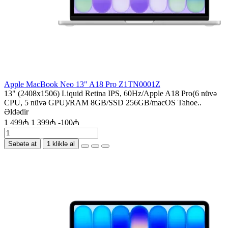
Apple MacBook Neo 13" A18 Pro Z1TN0001Z
13" (2408x1506) Liquid Retina IPS, 60Hz/Apple A18 Pro(6 nüvə
CPU, 5 nüvə GPU)/RAM 8GB/SSD 256GB/macOS Tahoe..
Əldədir
1 499₼
1 399₼
-100₼
Səbətə at
1 kliklə al