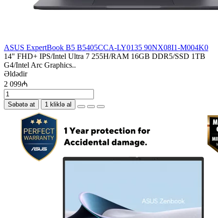
ASUS ExpertBook B5 B5405CCA-LY0135 90NX08I1-M004K0
14" FHD+ IPS/Intel Ultra 7 255H/RAM 16GB DDR5/SSD 1TB
G4/Intel Arc Graphics..
Əldədir
2 099₼
Səbətə at
1 kliklə al