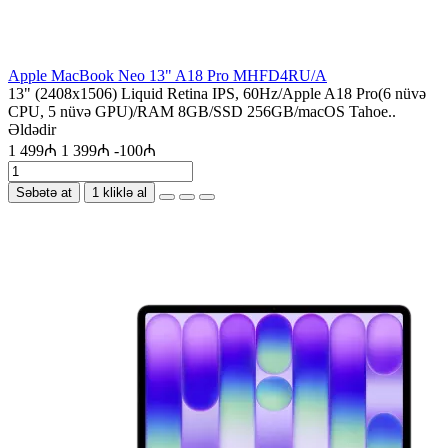
Apple MacBook Neo 13" A18 Pro MHFD4RU/A
13" (2408x1506) Liquid Retina IPS, 60Hz/Apple A18 Pro(6 nüvə
CPU, 5 nüvə GPU)/RAM 8GB/SSD 256GB/macOS Tahoe..
Əldədir
1 499₼
1 399₼
-100₼
Səbətə at
1 kliklə al