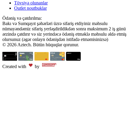
Tövsiyə olunanlar
Outlet noutbuklar
Ödəniş və çatdırılma:
Bakı və Sumqayıt şəhərləri üzrə sifariş etdiyiniz məhsulu
nümayəndəmiz sifariş yerləşdirildikdən sonra maksimum 2 iş günü
ərzində çatdırır və siz yerindəcə ödəniş etməklə məhsulu əldə etmiş
olursunuz (əgər onlayn ödənişdən istifadə etməmisinizsə)
© 2026 Aztech. Bütün hüquqlar qorunur.
Created with
by