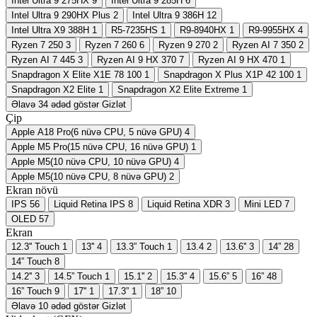
Intel Ultra 9 275HX
9
Intel Ultra 9 285H
6
Intel Ultra 9 290HX Plus
2
Intel Ultra 9 386H
12
Intel Ultra X9 388H
1
R5-7235HS
1
R9-8940HX
1
R9-9955HX
4
Ryzen 7 250
3
Ryzen 7 260
6
Ryzen 9 270
2
Ryzen AI 7 350
2
Ryzen AI 7 445
3
Ryzen AI 9 HX 370
7
Ryzen AI 9 HX 470
1
Snapdragon X Elite X1E 78 100
1
Snapdragon X Plus X1P 42 100
1
Snapdragon X2 Elite
1
Snapdragon X2 Elite Extreme
1
Əlavə 34 ədəd göstər
Gizlət
Çip
Apple A18 Pro(6 nüvə CPU, 5 nüvə GPU)
4
Apple M5 Pro(15 nüvə CPU, 16 nüvə GPU)
1
Apple M5(10 nüvə CPU, 10 nüvə GPU)
4
Apple M5(10 nüvə CPU, 8 nüvə GPU)
2
Ekran növü
IPS
56
Liquid Retina IPS
8
Liquid Retina XDR
3
Mini LED
7
OLED
57
Ekran
12.3'' Touch
1
13''
4
13.3” Touch
1
13.4
2
13.6''
3
14”
28
14” Touch
8
14.2''
3
14.5” Touch
1
15.1''
2
15.3''
4
15.6”
5
16”
48
16” Touch
9
17''
1
17.3”
1
18”
10
Əlavə 10 ədəd göstər
Gizlət