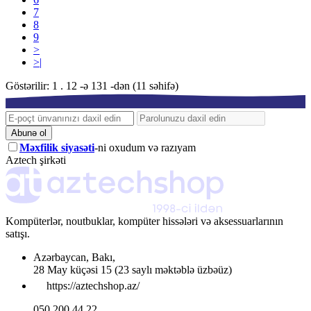
7
8
9
>
>|
Göstərilir: 1 . 12 -ə 131 -dən (11 səhifə)
Abunə ol
Məxfilik siyasəti
-ni oxudum və razıyam
Aztech şirkəti
Kompüterlər, noutbuklar, kompüter hissələri və aksessuarlarının
satışı.
Azərbaycan
,
Bakı
,
28 May küçəsi 15
(23 saylı məktəblə üzbəüz)
https://aztechshop.az/
050 200 44 22