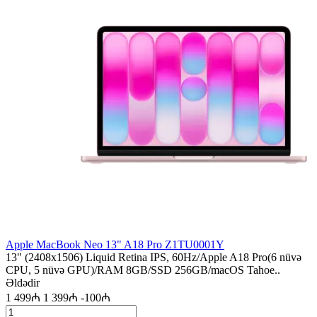
Apple MacBook Neo 13" A18 Pro Z1TU0001Y
13" (2408x1506) Liquid Retina IPS, 60Hz/Apple A18 Pro(6 nüvə
CPU, 5 nüvə GPU)/RAM 8GB/SSD 256GB/macOS Tahoe..
Əldədir
1 499₼
1 399₼
-100₼