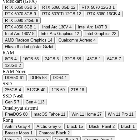
Videokart (GFX)
RTX 5050 8GB
5
RTX 5060 8GB
12
RTX 5070 12GB
1
RTX 5070 8GB
9
RTX 5070Ti 12GB
12
RTX 5080 16GB
4
RTX 5090 24GB
9
RTX 4050 6GB
1
Intel Arc 130V
4
Intel Arc 140T
3
Intel Arc 140V
8
Intel Arc Graphics
12
Intel Graphics
22
AMD Radeon Graphics
14
Qualcomm Adreno
4
Əlavə 8 ədəd göstər
Gizlət
RAM
8GB
4
16GB
56
24GB
3
32GB
58
48GB
1
64GB
7
128GB
2
RAM Növü
DDR5X
61
DDR5
58
DDR4
1
SSD
256GB
4
512GB
40
1TB
69
2TB
18
SSD Nəsli
Gen 5
7
Gen 4
113
Əməliyyat sistemi
FreeDOS
80
macOS Tahoe
11
Win 11 Home
27
Win 11 Pro
11
Rəng
Antrim Gray
4
Arctic Grey
6
Black
15
Black, Paint
2
Blush
1
Breeze Moss
1
Charcoal Black
2
Citrus
1
Cool Silver
2
Core Black
2
Cosmos Gray
1