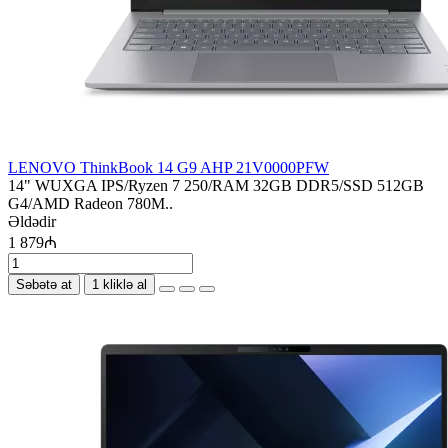
LENOVO ThinkBook 14 G9 AHP 21V0000PFW
14" WUXGA IPS/Ryzen 7 250/RAM 32GB DDR5/SSD 512GB
G4/AMD Radeon 780M..
Əldədir
1 879₼
Səbətə at
1 kliklə al