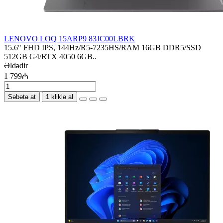
LENOVO LOQ 15ARP9 83JC00LBRK
15.6" FHD IPS, 144Hz/R5-7235HS/RAM 16GB DDR5/SSD
512GB G4/RTX 4050 6GB..
Əldədir
1 799₼
Səbətə at
1 kliklə al