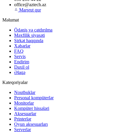
office@aztech.az
Marşrut qur
Məlumat
Ödəniş və çatdırılma
Məxfilik siyasəti
Şirkət haqqında
Xəbərlər
FAQ
Servis
Endirim
Daxil ol
Əlaqə
Kateqoriyalar
Noutbuklar
Personal kompüterlər
Monitorlar
Kompüter hissələri
Aksesuarlar
Printerlər
Oyun aksesuarları
Serverlər