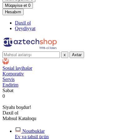
Müqayisə et
0
Hesabım
Daxil ol
Qeydiyyat
x
Axtar
Sosial layihələr
Korporativ
Servis
Endirim
Səbət
0
Siyahı boşdur!
Daxil ol
Məhsul Kataloqu
Noutbuklar
Ev və təhsil üçün