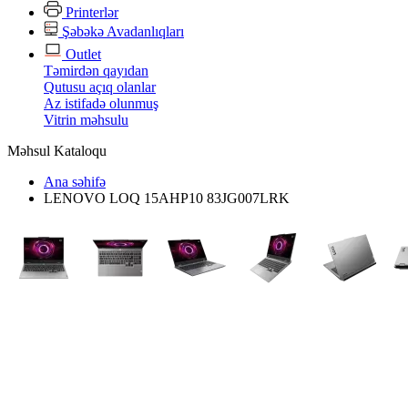
Printerlər
Şəbəkə Avadanlıqları
Outlet
Təmirdən qayıdan
Qutusu açıq olanlar
Az istifadə olunmuş
Vitrin məhsulu
Məhsul Kataloqu
Ana səhifə
LENOVO LOQ 15AHP10 83JG007LRK