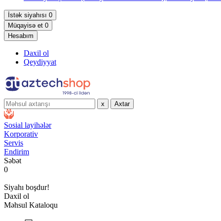
İstək siyahısı
0
Müqayisə et
0
Hesabım
Daxil ol
Qeydiyyat
x
Axtar
Sosial layihələr
Korporativ
Servis
Endirim
Səbət
0
Siyahı boşdur!
Daxil ol
Məhsul Kataloqu