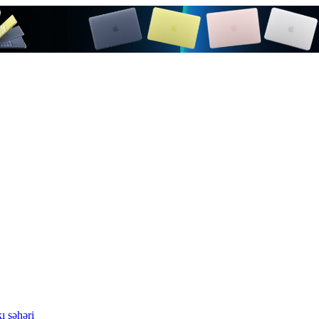
ı şəhəri