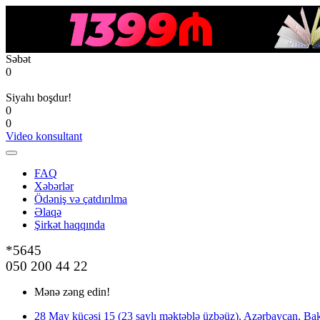
Səbət
0
Siyahı boşdur!
0
0
Video konsultant
FAQ
Xəbərlər
Ödəniş və çatdırılma
Əlaqə
Şirkət haqqında
*5645
050 200 44 22
Mənə zəng edin!
28 May küçəsi 15 (23 saylı məktəblə üzbəüz), Azərbaycan, Bak