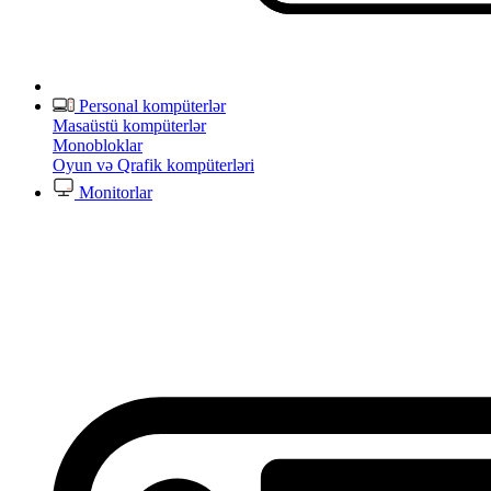
Personal kompüterlər
Masaüstü kompüterlər
Monobloklar
Oyun və Qrafik kompüterləri
Monitorlar