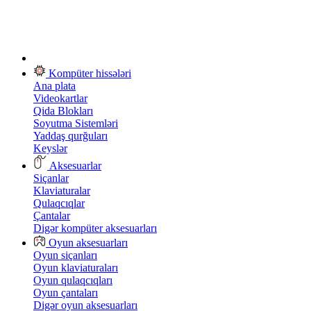
Kompüter hissələri
Ana plata
Videokartlar
Qida Blokları
Soyutma Sistemləri
Yaddaş qurğuları
Keyslər
Aksesuarlar
Siçanlar
Klaviaturalar
Qulaqcıqlar
Çantalar
Digər kompüter aksesuarları
Oyun aksesuarları
Oyun siçanları
Oyun klaviaturaları
Oyun qulaqcıqları
Oyun çantaları
Digər oyun aksesuarları