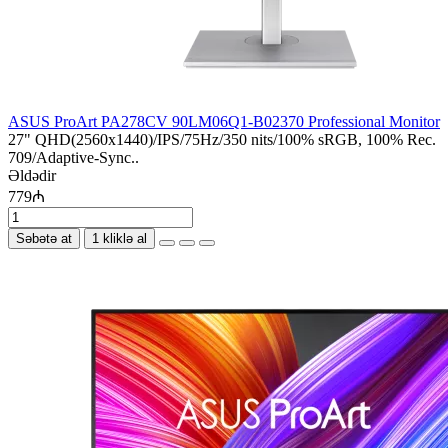
ASUS ProArt PA278CV 90LM06Q1-B02370 Professional Monitor
27" QHD(2560x1440)/IPS/75Hz/350 nits/100% sRGB, 100% Rec.
709/Adaptive-Sync..
Əldədir
779₼
Səbətə at
1 kliklə al