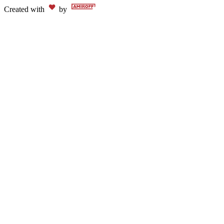
Created with
by