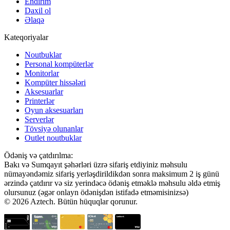
Endirim
Daxil ol
Əlaqə
Kateqoriyalar
Noutbuklar
Personal kompüterlər
Monitorlar
Kompüter hissələri
Aksesuarlar
Printerlər
Oyun aksesuarları
Serverlər
Tövsiyə olunanlar
Outlet noutbuklar
Ödəniş və çatdırılma:
Bakı və Sumqayıt şəhərləri üzrə sifariş etdiyiniz məhsulu
nümayəndəmiz sifariş yerləşdirildikdən sonra maksimum 2 iş günü
ərzində çatdırır və siz yerindəcə ödəniş etməklə məhsulu əldə etmiş
olursunuz (əgər onlayn ödənişdən istifadə etməmisinizsə)
© 2026 Aztech. Bütün hüquqlar qorunur.