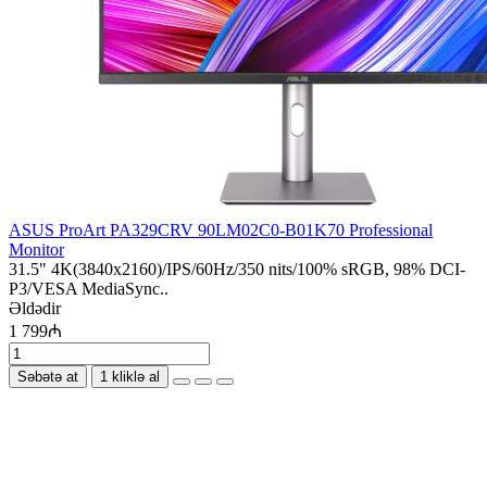
ASUS ProArt PA329CRV 90LM02C0-B01K70 Professional
Monitor
31.5" 4K(3840x2160)/IPS/60Hz/350 nits/100% sRGB, 98% DCI-
P3/VESA MediaSync..
Əldədir
1 799₼
Səbətə at
1 kliklə al