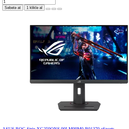
Səbətə at
1 kliklə al
ASUS ROG Strix XG259QNS 90LM09M0-B01370 eSports