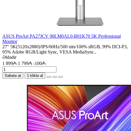
ASUS ProArt PA27JCV 90LM0AL0-B01K70 5K Professional
Monitor
27" 5K(5120x2880)/IPS/60Hz/500 nits/100% sRGB, 99% DCI-P3,
95% Adobe RGB/Light Sync, VESA MediaSync..
Əldədir
1 899₼
1 799₼
-100₼
Səbətə at
1 kliklə al