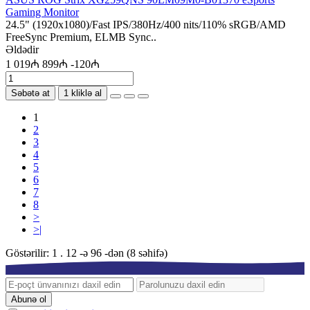
Gaming Monitor
24.5" (1920x1080)/Fast IPS/380Hz/400 nits/110% sRGB/AMD
FreeSync Premium, ELMB Sync..
Əldədir
1 019₼
899₼
-120₼
Səbətə at
1 kliklə al
1
2
3
4
5
6
7
8
>
>|
Göstərilir: 1 . 12 -ə 96 -dən (8 səhifə)
Abunə ol