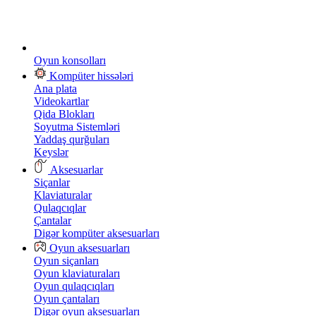
Oyun konsolları
Kompüter hissələri
Ana plata
Videokartlar
Qida Blokları
Soyutma Sistemləri
Yaddaş qurğuları
Keyslər
Aksesuarlar
Siçanlar
Klaviaturalar
Qulaqcıqlar
Çantalar
Digər kompüter aksesuarları
Oyun aksesuarları
Oyun siçanları
Oyun klaviaturaları
Oyun qulaqcıqları
Oyun çantaları
Digər oyun aksesuarları