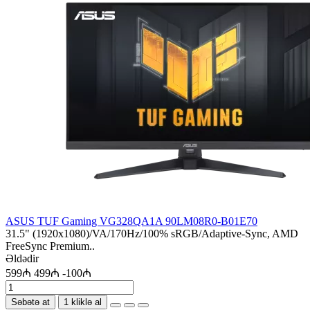
ASUS TUF Gaming VG328QA1A 90LM08R0-B01E70
31.5" (1920x1080)/VA/170Hz/100% sRGB/Adaptive-Sync, AMD
FreeSync Premium..
Əldədir
599₼
499₼
-100₼
Səbətə at
1 kliklə al