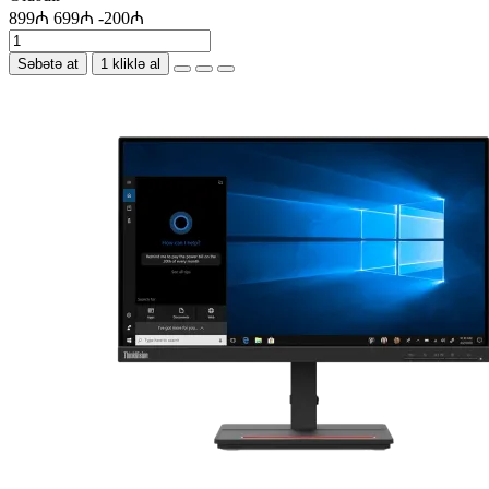
899₼
699₼
-200₼
Səbətə at
1 kliklə al