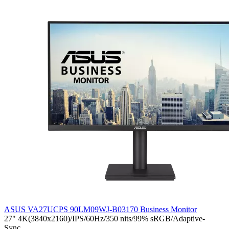
ASUS VA27UCPS 90LM09WJ-B03170 Business Monitor
27" 4K(3840x2160)/IPS/60Hz/350 nits/99% sRGB/Adaptive-
Sync..