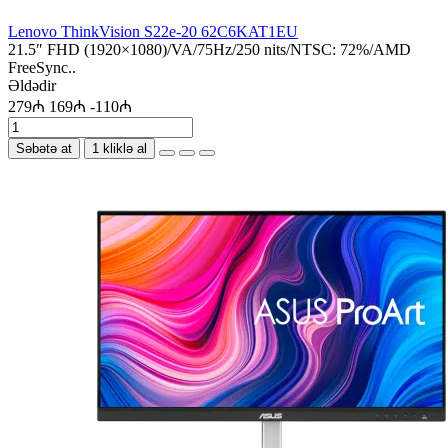
Lenovo ThinkVision S22e-20 62C6KAT1EU
21.5″ FHD (1920×1080)/VA/75Hz/250 nits/NTSC: 72%/AMD
FreeSync..
Əldədir
279₼
169₼
-110₼
Səbətə at
1 kliklə al