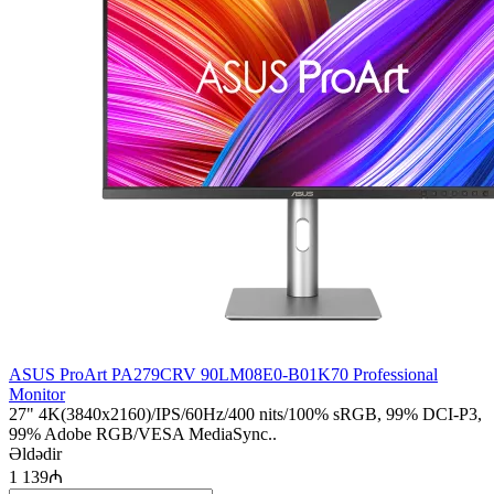
ASUS ProArt PA279CRV 90LM08E0-B01K70 Professional
Monitor
27" 4K(3840x2160)/IPS/60Hz/400 nits/100% sRGB, 99% DCI-P3,
99% Adobe RGB/VESA MediaSync..
Əldədir
1 139₼