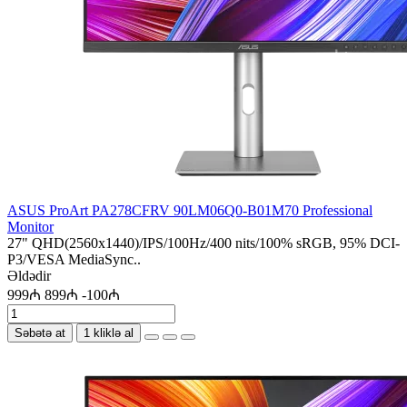
ASUS ProArt PA278CFRV 90LM06Q0-B01M70 Professional
Monitor
27" QHD(2560x1440)/IPS/100Hz/400 nits/100% sRGB, 95% DCI-
P3/VESA MediaSync..
Əldədir
999₼
899₼
-100₼
Səbətə at
1 kliklə al