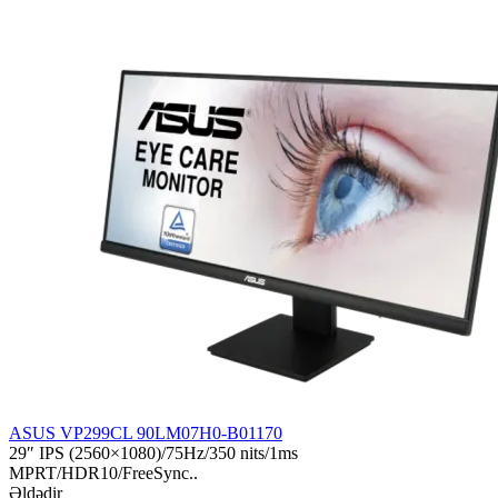
ASUS VP299CL 90LM07H0-B01170
29″ IPS (2560×1080)/75Hz/350 nits/1ms
MPRT/HDR10/FreeSync..
Əldədir