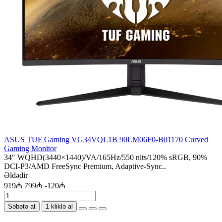
ASUS TUF Gaming VG34VQL1B 90LM06F0-B01170 Curved
Gaming Monitor
34″ WQHD(3440×1440)/VA/165Hz/550 nits/120% sRGB, 90%
DCI-P3/AMD FreeSync Premium, Adaptive-Sync..
Əldədir
919₼
799₼
-120₼
Səbətə at
1 kliklə al