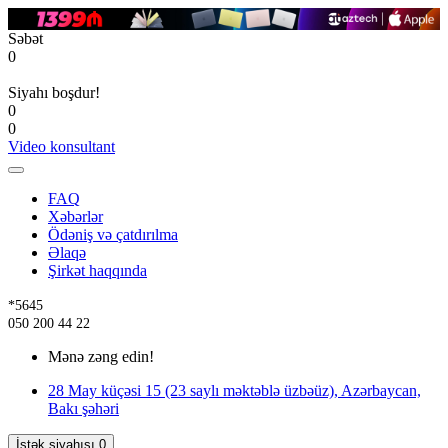
Səbət
0
Siyahı boşdur!
0
0
Video konsultant
FAQ
Xəbərlər
Ödəniş və çatdırılma
Əlaqə
Şirkət haqqında
*5645
050 200 44 22
Mənə zəng edin!
28 May küçəsi 15 (23 saylı məktəblə üzbəüz), Azərbaycan,
Bakı şəhəri
İstək siyahısı
0