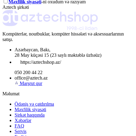
Məxfilik siyasəti
-ni oxudum və razıyam
Aztech şirkəti
Kompüterlər, noutbuklar, kompüter hissələri və aksessuarlarının
satışı.
Azərbaycan
,
Bakı
,
28 May küçəsi 15
(23 saylı məktəblə üzbəüz)
https://aztechshop.az/
050 200 44 22
office@aztech.az
Marşrut qur
Məlumat
Ödəniş və çatdırılma
Məxfilik siyasəti
Şirkət haqqında
Xəbərlər
FAQ
Servis