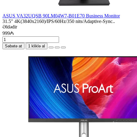
ASUS VA32UQSB 90LM04W7-B01E70 Business Monitor
31.5" 4K(3840x2160)/IPS/60Hz/350 nits/Adaptive-Sync..
Əldədir
999₼
Səbətə at
1 kliklə al