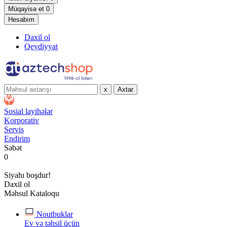
Müqayisə et
0
Hesabım
Daxil ol
Qeydiyyat
x
Axtar
Sosial layihələr
Korporativ
Servis
Endirim
Səbət
0
Siyahı boşdur!
Daxil ol
Məhsul Kataloqu
Noutbuklar
Ev və təhsil üçün