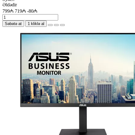
Əldədir
799₼
719₼
-80₼
Səbətə at
1 kliklə al