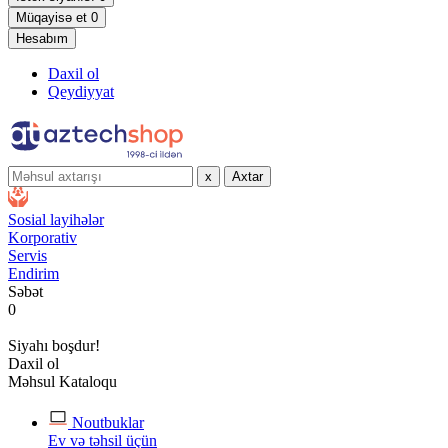
Müqayisə et
0
Hesabım
Daxil ol
Qeydiyyat
x
Axtar
Sosial layihələr
Korporativ
Servis
Endirim
Səbət
0
Siyahı boşdur!
Daxil ol
Məhsul Kataloqu
Noutbuklar
Ev və təhsil üçün