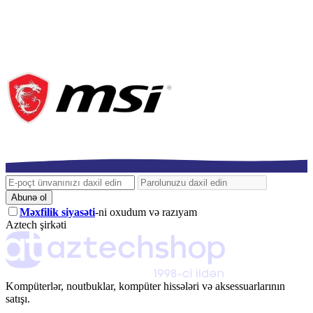
Abunə ol
Məxfilik siyasəti
-ni oxudum və razıyam
Aztech şirkəti
Kompüterlər, noutbuklar, kompüter hissələri və aksessuarlarının
satışı.