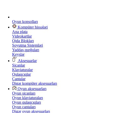
Oyun konsolları
Kompüter hissələri
Ana plata
Videokartlar
Qida Blokları
Soyutma Sistemləri
Yaddaş qurğuları
Keyslər
Aksesuarlar
Siçanlar
Klaviaturalar
Qulaqcıqlar
Çantalar
Digər kompüter aksesuarları
Oyun aksesuarları
Oyun siçanları
Oyun klaviaturaları
Oyun qulaqcıqları
Oyun çantaları
Digər oyun aksesuarları