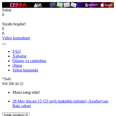
Səbət
0
Siyahı boşdur!
0
0
Video konsultant
FAQ
Xəbərlər
Ödəniş və çatdırılma
Əlaqə
Şirkət haqqında
*5645
050 200 44 22
Mənə zəng edin!
28 May küçəsi 15 (23 saylı məktəblə üzbəüz), Azərbaycan,
Bakı şəhəri
İstək siyahısı
0