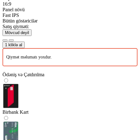
16:9
Panel növü
Fast IPS
Bütün göstəricilər
Satış qiyməti:
Mövcud deyil
1 kliklə al
Qiymət məlumatı yoxdur.
Ödəniş və Çatdırılma
Birbank Kart