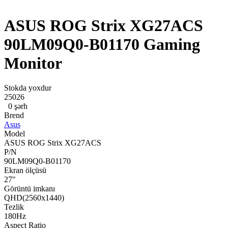
ASUS ROG Strix XG27ACS
90LM09Q0-B01170 Gaming
Monitor
Stokda yoxdur
25026
0 şərh
Brend
Asus
Model
ASUS ROG Strix XG27ACS
P/N
90LM09Q0-B01170
Ekran ölçüsü
27"
Görüntü imkanı
QHD(2560x1440)
Tezlik
180Hz
Aspect Ratio