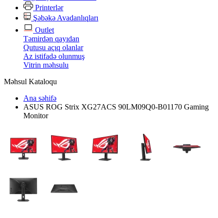
Printerlər
Şəbəkə Avadanlıqları
Outlet
Təmirdən qayıdan
Qutusu açıq olanlar
Az istifadə olunmuş
Vitrin məhsulu
Məhsul Kataloqu
Ana səhifə
ASUS ROG Strix XG27ACS 90LM09Q0-B01170 Gaming
Monitor