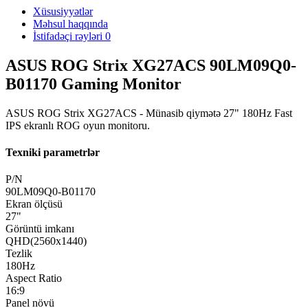
Xüsusiyyətlər
Məhsul haqqında
İstifadəçi rəyləri
0
ASUS ROG Strix XG27ACS 90LM09Q0-
B01170 Gaming Monitor
ASUS ROG Strix XG27ACS - Münasib qiymətə 27" 180Hz Fast
IPS ekranlı ROG oyun monitoru.
Texniki parametrlər
P/N
90LM09Q0-B01170
Ekran ölçüsü
27"
Görüntü imkanı
QHD(2560x1440)
Tezlik
180Hz
Aspect Ratio
16:9
Panel növü