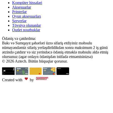
Kompüter hissələri
Aksesuarlar
Printerlər
Oyun aksesuarları
Serverlər
Tövsiyə olunanlar
Outlet noutbuklar
Ödəniş və çatdırılma:
Bakı və Sumqayıt şəhərləri üzrə sifariş etdiyiniz məhsulu
nümayəndəmiz sifariş yerləşdirildikdən sonra maksimum 2 iş günü
ərzində çatdırır və siz yerindəcə ödəniş etməklə məhsulu əldə etmiş
olursunuz (əgər onlayn ödənişdən istifadə etməmisinizsə)
© 2026 Aztech. Bütün hüquqlar qorunur.
Created with
by