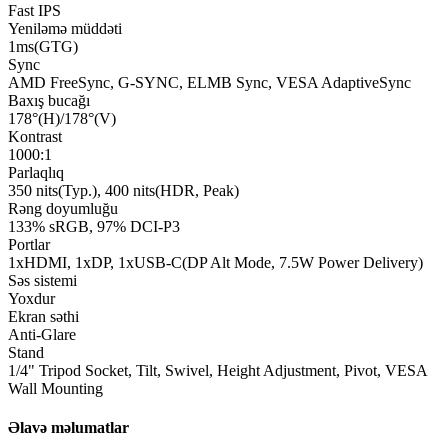
Fast IPS
Yeniləmə müddəti
1ms(GTG)
Sync
AMD FreeSync, G-SYNC, ELMB Sync, VESA AdaptiveSync
Baxış bucağı
178°(H)/178°(V)
Kontrast
1000:1
Parlaqlıq
350 nits(Typ.), 400 nits(HDR, Peak)
Rəng doyumluğu
133% sRGB, 97% DCI-P3
Portlar
1xHDMI, 1xDP, 1xUSB-C(DP Alt Mode, 7.5W Power Delivery)
Səs sistemi
Yoxdur
Ekran səthi
Anti-Glare
Stand
1/4" Tripod Socket, Tilt, Swivel, Height Adjustment, Pivot, VESA
Wall Mounting
Əlavə məlumatlar