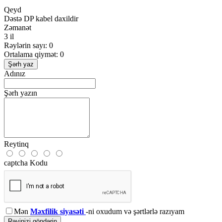
Qeyd
Dəstə DP kabel daxildir
Zəmanət
3 il
Rəylərin sayı: 0
Ortalama qiymət: 0
Şərh yaz
Adınız
Şərh yazın
Reytinq
captcha Kodu
Mən
Məxfilik siyasəti
-ni oxudum və şərtlərlə razıyam
Rəyinizi göndərin