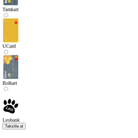
Tamkart
UCard
Bolkart
Leobank
Taksitlə al