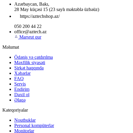
Azərbaycan
,
Bakı
,
28 May küçəsi 15
(23 saylı məktəblə üzbəüz)
https://aztechshop.az/
050 200 44 22
office@aztech.az
Marşrut qur
Məlumat
Ödəniş və çatdırılma
Məxfilik siyasəti
Şirkət haqqında
Xəbərlər
FAQ
Servis
Endirim
Daxil ol
Əlaqə
Kateqoriyalar
Noutbuklar
Personal kompüterlər
Monitorlar