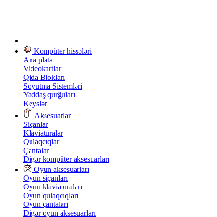
Kompüter hissələri
Ana plata
Videokartlar
Qida Blokları
Soyutma Sistemləri
Yaddaş qurğuları
Keyslər
Aksesuarlar
Siçanlar
Klaviaturalar
Qulaqcıqlar
Çantalar
Digər kompüter aksesuarları
Oyun aksesuarları
Oyun siçanları
Oyun klaviaturaları
Oyun qulaqcıqları
Oyun çantaları
Digər oyun aksesuarları