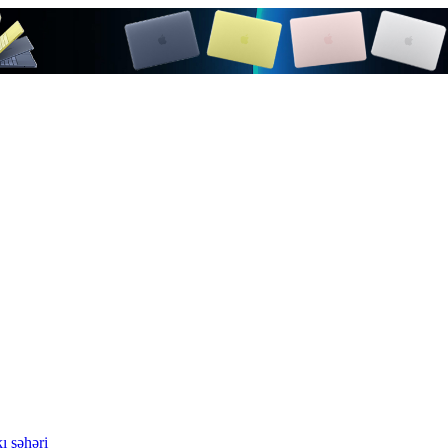
ı şəhəri