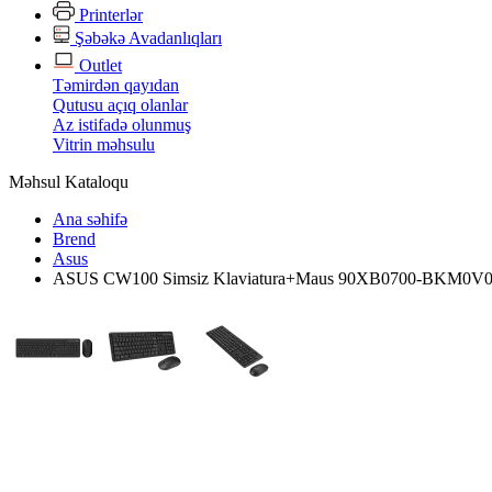
Printerlər
Şəbəkə Avadanlıqları
Outlet
Təmirdən qayıdan
Qutusu açıq olanlar
Az istifadə olunmuş
Vitrin məhsulu
Məhsul Kataloqu
Ana səhifə
Brend
Asus
ASUS CW100 Simsiz Klaviatura+Maus 90XB0700-BKM0V