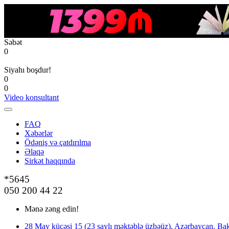
Səbət
0
Siyahı boşdur!
0
0
Video konsultant
FAQ
Xəbərlər
Ödəniş və çatdırılma
Əlaqə
Şirkət haqqında
*5645
050 200 44 22
Mənə zəng edin!
28 May küçəsi 15 (23 saylı məktəblə üzbəüz), Azərbaycan, Bak