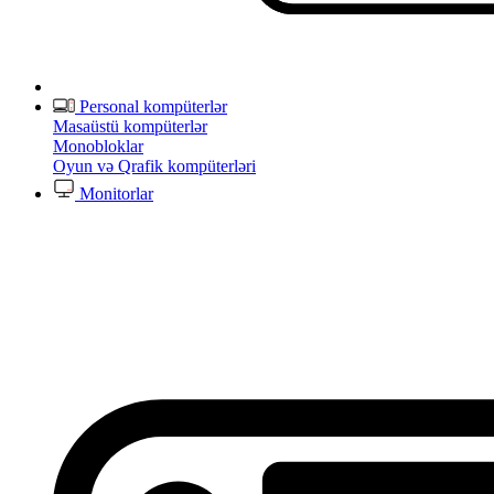
Personal kompüterlər
Masaüstü kompüterlər
Monobloklar
Oyun və Qrafik kompüterləri
Monitorlar