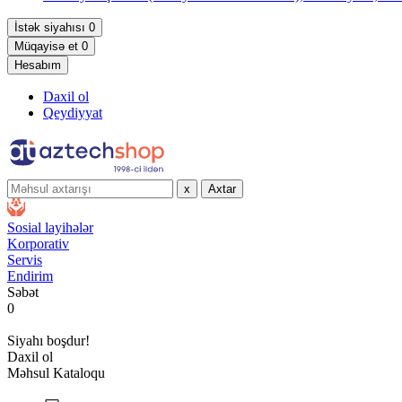
İstək siyahısı
0
Müqayisə et
0
Hesabım
Daxil ol
Qeydiyyat
x
Axtar
Sosial layihələr
Korporativ
Servis
Endirim
Səbət
0
Siyahı boşdur!
Daxil ol
Məhsul Kataloqu