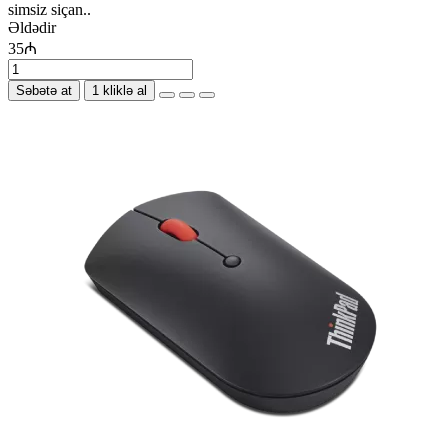
simsiz siçan..
Əldədir
35₼
Səbətə at
1 kliklə al