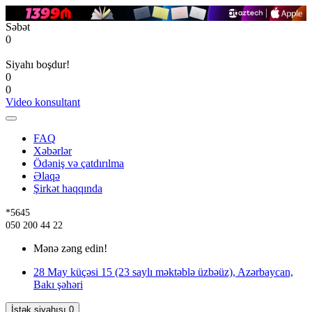
Səbət
0
Siyahı boşdur!
0
0
Video konsultant
FAQ
Xəbərlər
Ödəniş və çatdırılma
Əlaqə
Şirkət haqqında
*5645
050 200 44 22
Mənə zəng edin!
28 May küçəsi 15 (23 saylı məktəblə üzbəüz), Azərbaycan,
Bakı şəhəri
İstək siyahısı
0