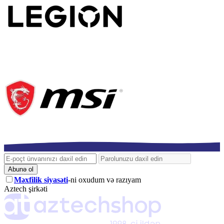
Abunə ol
Məxfilik siyasəti
-ni oxudum və razıyam
Aztech şirkəti