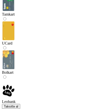
Tamkart
UCard
Bolkart
Leobank
Taksitlə al