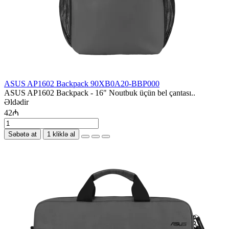
ASUS AP1602 Backpack 90XB0A20-BBP000
ASUS AP1602 Backpack - 16" Noutbuk üçün bel çantası..
Əldədir
42₼
Səbətə at
1 kliklə al