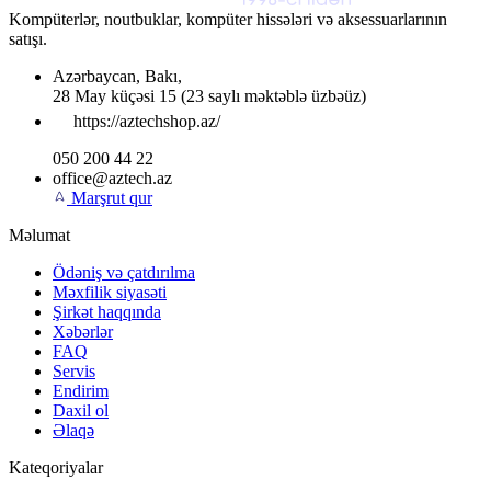
Kompüterlər, noutbuklar, kompüter hissələri və aksessuarlarının
satışı.
Azərbaycan
,
Bakı
,
28 May küçəsi 15
(23 saylı məktəblə üzbəüz)
https://aztechshop.az/
050 200 44 22
office@aztech.az
Marşrut qur
Məlumat
Ödəniş və çatdırılma
Məxfilik siyasəti
Şirkət haqqında
Xəbərlər
FAQ
Servis
Endirim
Daxil ol
Əlaqə
Kateqoriyalar