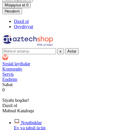
Müqayisə et
0
Hesabım
Daxil ol
Qeydiyyat
x
Axtar
Sosial layihələr
Korporativ
Servis
Endirim
Səbət
0
Siyahı boşdur!
Daxil ol
Məhsul Kataloqu
Noutbuklar
Ev və təhsil üçün