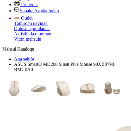
Printerlər
Şəbəkə Avadanlıqları
Outlet
Təmirdən qayıdan
Qutusu açıq olanlar
Az istifadə olunmuş
Vitrin məhsulu
Məhsul Kataloqu
Ana səhifə
ASUS SmartO MD200 Silent Plus Mouse 90XB0790-
BMU0A0