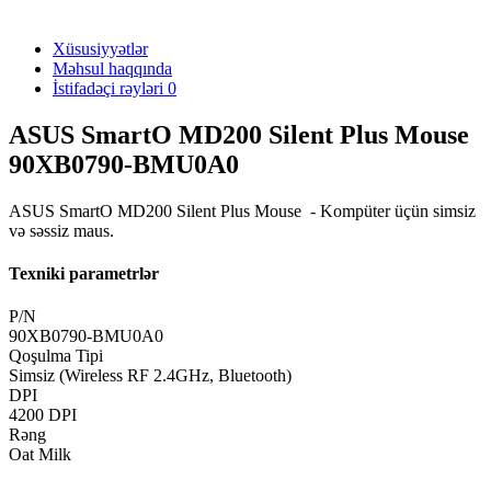
Xüsusiyyətlər
Məhsul haqqında
İstifadəçi rəyləri
0
ASUS SmartO MD200 Silent Plus Mouse
90XB0790-BMU0A0
ASUS SmartO MD200 Silent Plus Mouse - Kompüter üçün simsiz
və səssiz maus.
Texniki parametrlər
P/N
90XB0790-BMU0A0
Qoşulma Tipi
Simsiz (Wireless RF 2.4GHz, Bluetooth)
DPI
4200 DPI
Rəng
Oat Milk