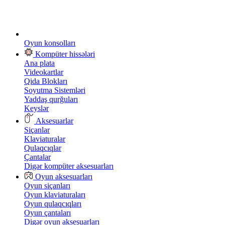
Oyun konsolları
Kompüter hissələri
Ana plata
Videokartlar
Qida Blokları
Soyutma Sistemləri
Yaddaş qurğuları
Keyslər
Aksesuarlar
Siçanlar
Klaviaturalar
Qulaqcıqlar
Çantalar
Digər kompüter aksesuarları
Oyun aksesuarları
Oyun siçanları
Oyun klaviaturaları
Oyun qulaqcıqları
Oyun çantaları
Digər oyun aksesuarları