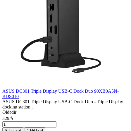
ASUS DC301 Triple Display USB-C Dock Duo 90XB0A5N-
BDS010
ASUS DC301 Triple Display USB-C Dock Duo - Triple Display
docking station..
Əldədir
329₼
Səbətə at
1 kliklə al