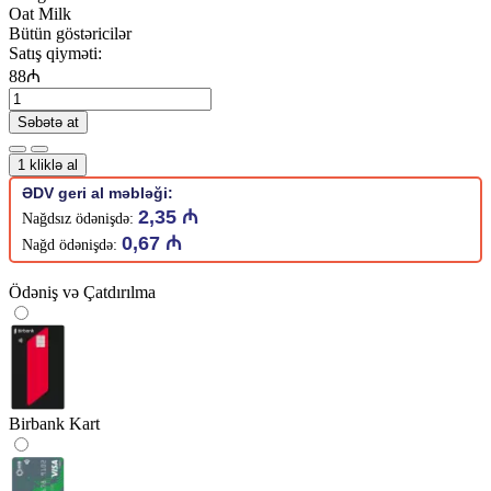
Oat Milk
Bütün göstəricilər
Satış qiyməti:
88₼
Səbətə at
1 kliklə al
ƏDV geri al məbləği:
2,35 ₼
Nağdsız ödənişdə:
0,67 ₼
Nağd ödənişdə:
Ödəniş və Çatdırılma
Birbank Kart