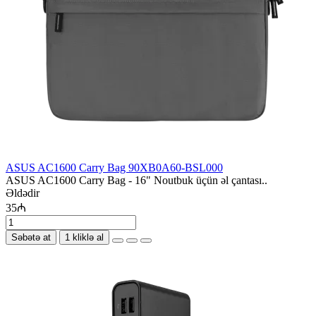
ASUS AC1600 Carry Bag 90XB0A60-BSL000
ASUS AC1600 Carry Bag - 16" Noutbuk üçün əl çantası..
Əldədir
35₼
Səbətə at
1 kliklə al