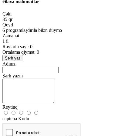
Əlavə məlumatlar
Çəki
85 qr
Qeyd
6 programlaşdırıla bilən düymə
Zəmanət
1 il
Rəylərin sayı: 0
Ortalama qiymət: 0
Şərh yaz
Adınız
Şərh yazın
Reytinq
captcha Kodu