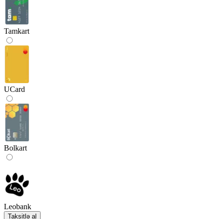
Tamkart
UCard
Bolkart
Leobank
Taksitlə al