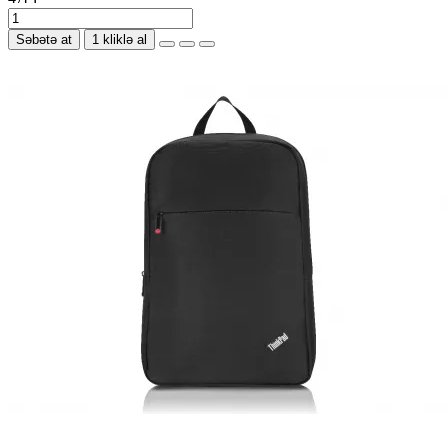
Səbətə at
1 kliklə al