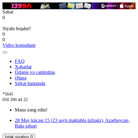
Səbət
0
Siyahı boşdur!
0
0
Video konsultant
FAQ
Xəbərlər
Ödəniş və çatdırılma
Əlaqə
Şirkət haqqında
*5645
050 200 44 22
Mənə zəng edin!
28 May küçəsi 15 (23 saylı məktəblə üzbəüz), Azərbaycan,
Bakı şəhəri
İstək siyahısı
0