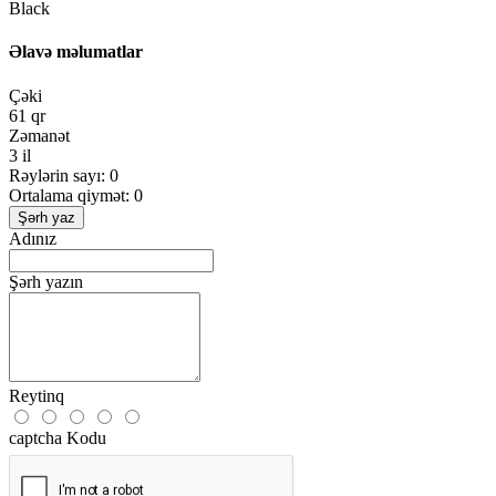
Black
Əlavə məlumatlar
Çəki
61 qr
Zəmanət
3 il
Rəylərin sayı: 0
Ortalama qiymət: 0
Şərh yaz
Adınız
Şərh yazın
Reytinq
captcha Kodu