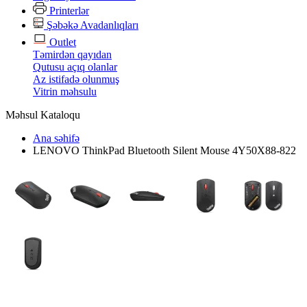
Printerlər
Şəbəkə Avadanlıqları
Outlet
Təmirdən qayıdan
Qutusu açıq olanlar
Az istifadə olunmuş
Vitrin məhsulu
Məhsul Kataloqu
Ana səhifə
LENOVO ThinkPad Bluetooth Silent Mouse 4Y50X88-822