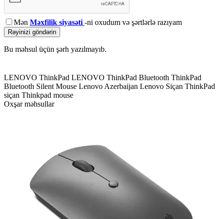
Mən
Məxfilik siyasəti
-ni oxudum və şərtlərlə razıyam
Rəyinizi göndərin
Bu məhsul üçün şərh yazılmayıb.
LENOVO ThinkPad
LENOVO ThinkPad Bluetooth
ThinkPad
Bluetooth Silent Mouse
Lenovo Azerbaijan
Lenovo Siçan
ThinkPad
siçan
Thinkpad mouse
Oxşar məhsullar