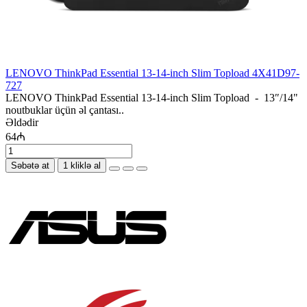
LENOVO ThinkPad Essential 13-14-inch Slim Topload 4X41D97-
727
LENOVO ThinkPad Essential 13-14-inch Slim Topload - 13″/14"
noutbuklar üçün əl çantası..
Əldədir
64₼
Səbətə at
1 kliklə al