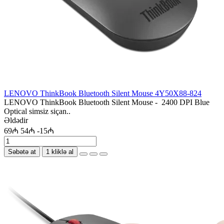
LENOVO ThinkBook Bluetooth Silent Mouse 4Y50X88-824
LENOVO ThinkBook Bluetooth Silent Mouse - 2400 DPI Blue
Optical simsiz siçan..
Əldədir
69₼
54₼
-15₼
Səbətə at
1 kliklə al