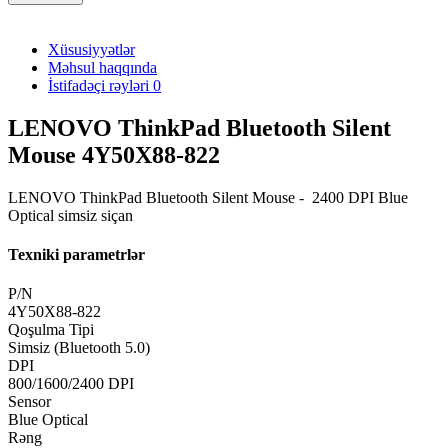
Xüsusiyyətlər
Məhsul haqqında
İstifadəçi rəyləri
0
LENOVO ThinkPad Bluetooth Silent
Mouse 4Y50X88-822
LENOVO ThinkPad Bluetooth Silent Mouse - 2400 DPI Blue
Optical simsiz siçan
Texniki parametrlər
P/N
4Y50X88-822
Qoşulma Tipi
Simsiz (Bluetooth 5.0)
DPI
800/1600/2400 DPI
Sensor
Blue Optical
Rəng