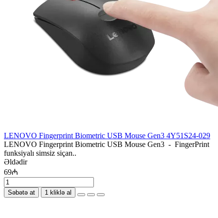
LENOVO Fingerprint Biometric USB Mouse Gen3 4Y51S24-029
LENOVO Fingerprint Biometric USB Mouse Gen3 - FingerPrint
funksiyalı simsiz siçan..
Əldədir
69₼
Səbətə at
1 kliklə al