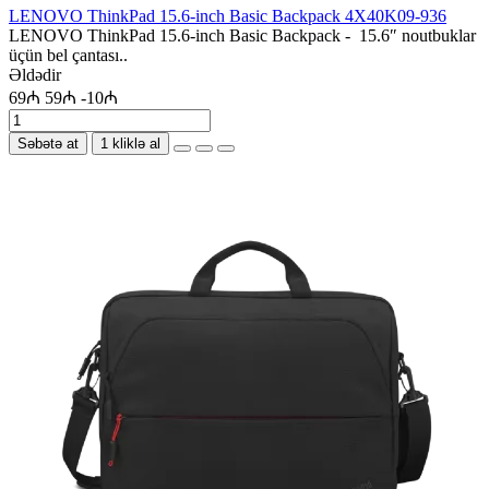
LENOVO ThinkPad 15.6-inch Basic Backpack 4X40K09-936
LENOVO ThinkPad 15.6-inch Basic Backpack - 15.6″ noutbuklar
üçün bel çantası..
Əldədir
69₼
59₼
-10₼
Səbətə at
1 kliklə al