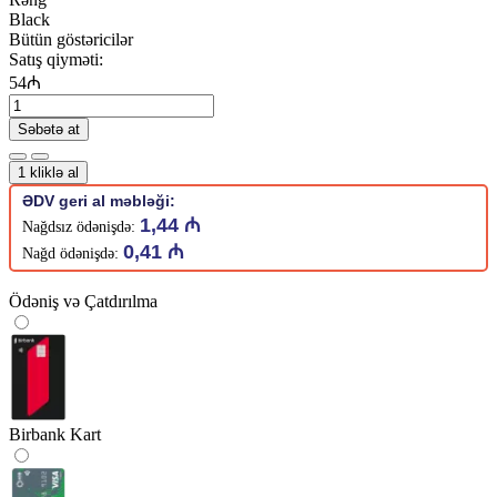
Black
Bütün göstəricilər
Satış qiyməti:
54₼
Səbətə at
1 kliklə al
ƏDV geri al məbləği:
1,44 ₼
Nağdsız ödənişdə:
0,41 ₼
Nağd ödənişdə:
Ödəniş və Çatdırılma
Birbank Kart