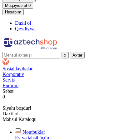
Müqayisə et
0
Hesabım
Daxil ol
Qeydiyyat
x
Axtar
Sosial layihələr
Korporativ
Servis
Endirim
Səbət
0
Siyahı boşdur!
Daxil ol
Məhsul Kataloqu
Noutbuklar
Ev və təhsil üçün