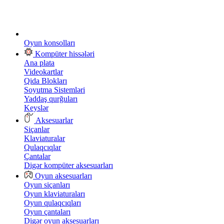
Oyun konsolları
Kompüter hissələri
Ana plata
Videokartlar
Qida Blokları
Soyutma Sistemləri
Yaddaş qurğuları
Keyslər
Aksesuarlar
Siçanlar
Klaviaturalar
Qulaqcıqlar
Çantalar
Digər kompüter aksesuarları
Oyun aksesuarları
Oyun siçanları
Oyun klaviaturaları
Oyun qulaqcıqları
Oyun çantaları
Digər oyun aksesuarları