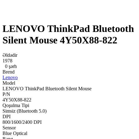
LENOVO ThinkPad Bluetooth
Silent Mouse 4Y50X88-822
Əldədir
1978
0 şərh
Brend
Lenovo
Model
LENOVO ThinkPad Bluetooth Silent Mouse
P/N
4Y50X88-822
Qoşulma Tipi
Simsiz (Bluetooth 5.0)
DPI
800/1600/2400 DPI
Sensor
Blue Optical
Rəng