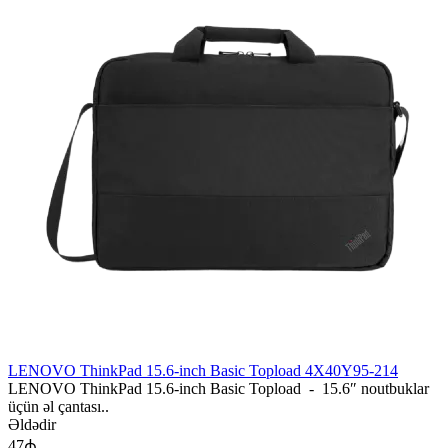
LENOVO ThinkPad 15.6-inch Basic Topload 4X40Y95-214
LENOVO ThinkPad 15.6-inch Basic Topload - 15.6″ noutbuklar
üçün əl çantası..
Əldədir
47₼