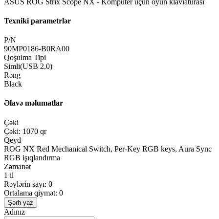
ASUS ROG Strix Scope NX - Kompüter üçün oyun klaviaturası
Texniki parametrlər
P/N
90MP0186-B0RA00
Qoşulma Tipi
Simli(USB 2.0)
Rəng
Black
Əlavə məlumatlar
Çəki
Çəki: 1070 qr
Qeyd
ROG NX Red Mechanical Switch, Per-Key RGB keys, Aura Sync
RGB işıqlandırma
Zəmanət
1 il
Rəylərin sayı: 0
Ortalama qiymət: 0
Şərh yaz
Adınız