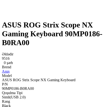
ASUS ROG Strix Scope NX
Gaming Keyboard 90MP0186-
B0RA00
Əldədir
9516
0 şərh
Brend
Asus
Model
ASUS ROG Strix Scope NX Gaming Keyboard
P/N
90MP0186-B0RA00
Qoşulma Tipi
Simli(USB 2.0)
Rəng
Black