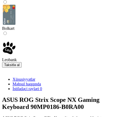
Bolkart
Leobank
Taksitlə al
Xüsusiyyətlər
Məhsul haqqında
İstifadəçi rəyləri
0
ASUS ROG Strix Scope NX Gaming
Keyboard 90MP0186-B0RA00