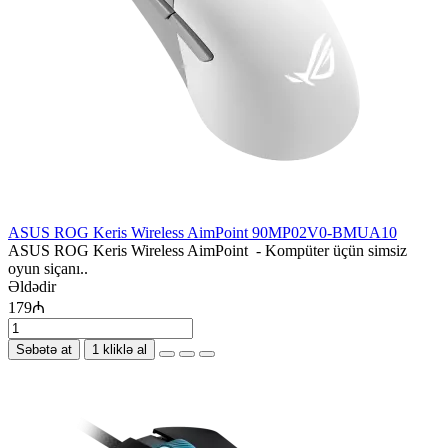
ASUS ROG Keris Wireless AimPoint 90MP02V0-BMUA10
ASUS ROG Keris Wireless AimPoint - Kompüter üçün simsiz
oyun siçanı..
Əldədir
179₼
Səbətə at
1 kliklə al