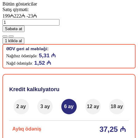
Bütün göstəricilər
Satış qiyməti:
199₼
222₼
-23₼
Səbətə at
1 kliklə al
ƏDV geri al məbləği:
5,31 ₼
Nağdsız ödənişdə:
1,52 ₼
Nağd ödənişdə:
Kredit kalkulyatoru
2 ay
3 ay
6 ay
12 ay
18 ay
37,25 ₼
Aylıq ödəniş