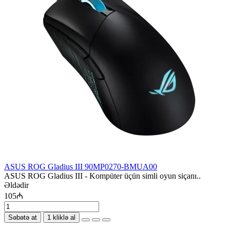
ASUS ROG Gladius III 90MP0270-BMUA00
ASUS ROG Gladius III - Kompüter üçün simli oyun siçanı..
Əldədir
105₼
Səbətə at
1 kliklə al