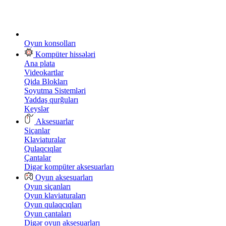
Oyun konsolları
Kompüter hissələri
Ana plata
Videokartlar
Qida Blokları
Soyutma Sistemləri
Yaddaş qurğuları
Keyslər
Aksesuarlar
Siçanlar
Klaviaturalar
Qulaqcıqlar
Çantalar
Digər kompüter aksesuarları
Oyun aksesuarları
Oyun siçanları
Oyun klaviaturaları
Oyun qulaqcıqları
Oyun çantaları
Digər oyun aksesuarları