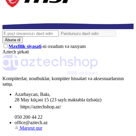
Abunə ol
Məxfilik siyasəti
-ni oxudum və razıyam
Aztech şirkəti
Kompüterlər, noutbuklar, kompüter hissələri və aksessuarlarının
satışı.
Azərbaycan
,
Bakı
,
28 May küçəsi 15
(23 saylı məktəblə üzbəüz)
https://aztechshop.az/
050 200 44 22
office@aztech.az
Marşrut qur