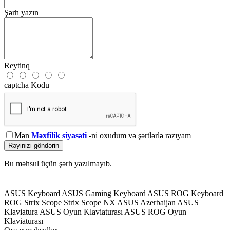
Şərh yazın
Reytinq
captcha Kodu
Mən
Məxfilik siyasəti
-ni oxudum və şərtlərlə razıyam
Rəyinizi göndərin
Bu məhsul üçün şərh yazılmayıb.
ASUS Keyboard
ASUS Gaming Keyboard
ASUS ROG Keyboard
ROG Strix Scope
Strix Scope NX
ASUS Azerbaijan
ASUS
Klaviatura
ASUS Oyun Klaviaturası
ASUS ROG Oyun
Klaviaturası