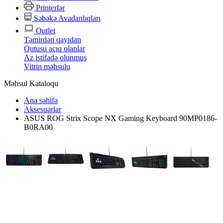
Printerlər
Şəbəkə Avadanlıqları
Outlet
Təmirdən qayıdan
Qutusu açıq olanlar
Az istifadə olunmuş
Vitrin məhsulu
Məhsul Kataloqu
Ana səhifə
Aksesuarlar
ASUS ROG Strix Scope NX Gaming Keyboard 90MP0186-
B0RA00