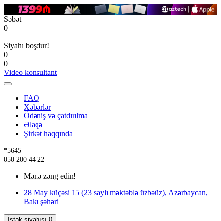
Səbət
0
Siyahı boşdur!
0
0
Video konsultant
FAQ
Xəbərlər
Ödəniş və çatdırılma
Əlaqə
Şirkət haqqında
*5645
050 200 44 22
Mənə zəng edin!
28 May küçəsi 15 (23 saylı məktəblə üzbəüz), Azərbaycan,
Bakı şəhəri
İstək siyahısı
0