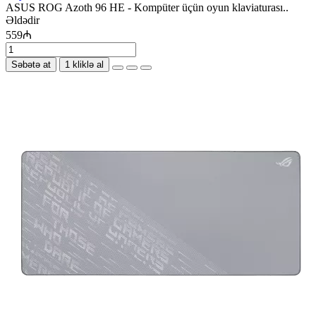
ASUS ROG Azoth 96 HE - Kompüter üçün oyun klaviaturası..
Əldədir
559₼
Səbətə at
1 kliklə al