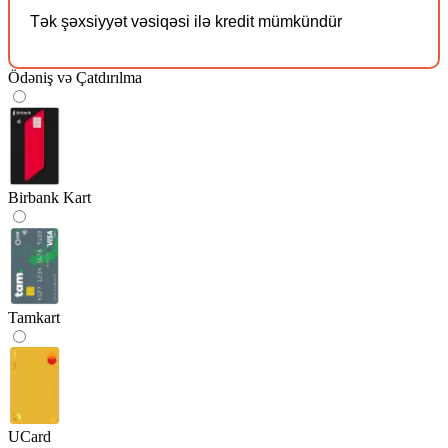
Tək şəxsiyyət vəsiqəsi ilə kredit mümkündür
Ödəniş və Çatdırılma
Birbank Kart
Tamkart
UCard