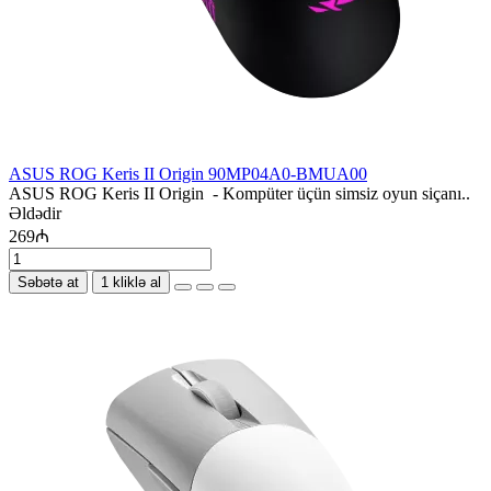
ASUS ROG Keris II Origin 90MP04A0-BMUA00
ASUS ROG Keris II Origin - Kompüter üçün simsiz oyun siçanı..
Əldədir
269₼
Səbətə at
1 kliklə al