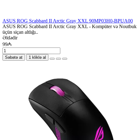
ASUS ROG Scabbard II Arctic Gray XXL 90MP03H0-BPUA00
ASUS ROG Scabbard II Arctic Gray XXL - Kompüter və Noutbuk
üçün siçan altlığı..
Əldədir
99₼
Səbətə at
1 kliklə al