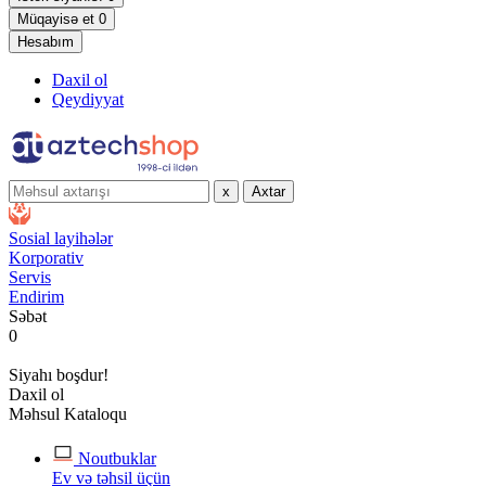
Müqayisə et
0
Hesabım
Daxil ol
Qeydiyyat
x
Axtar
Sosial layihələr
Korporativ
Servis
Endirim
Səbət
0
Siyahı boşdur!
Daxil ol
Məhsul Kataloqu
Noutbuklar
Ev və təhsil üçün