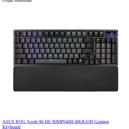
Oxşar məhsullar
ASUS ROG Azoth 96 HE 90MP040H-BKRA00 Gaming
Keyboard