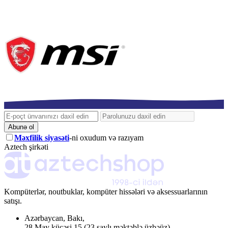
Abunə ol
Məxfilik siyasəti
-ni oxudum və razıyam
Aztech şirkəti
Kompüterlər, noutbuklar, kompüter hissələri və aksessuarlarının
satışı.
Azərbaycan
,
Bakı
,
28 May küçəsi 15
(23 saylı məktəblə üzbəüz)