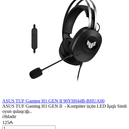
ASUS TUF Gaming H1 GEN II 90YH044B-BHUA00
ASUS TUF Gaming H1 GEN II - Kompüter üçün LED İşıqlı Simli
oyun qulaqcığı..
Əldədir
125₼