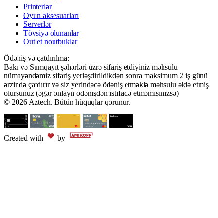
Printerlər
Oyun aksesuarları
Serverlər
Tövsiyə olunanlar
Outlet noutbuklar
Ödəniş və çatdırılma:
Bakı və Sumqayıt şəhərləri üzrə sifariş etdiyiniz məhsulu
nümayəndəmiz sifariş yerləşdirildikdən sonra maksimum 2 iş günü
ərzində çatdırır və siz yerindəcə ödəniş etməklə məhsulu əldə etmiş
olursunuz (əgər onlayn ödənişdən istifadə etməmisinizsə)
© 2026 Aztech. Bütün hüquqlar qorunur.
Created with
by