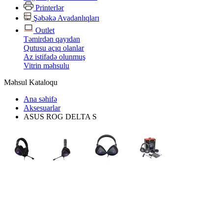
Printerlər
Şəbəkə Avadanlıqları
Outlet
Təmirdən qayıdan
Qutusu açıq olanlar
Az istifadə olunmuş
Vitrin məhsulu
Məhsul Kataloqu
Ana səhifə
Aksesuarlar
ASUS ROG DELTA S