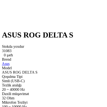
ASUS ROG DELTA S
Stokda yoxdur
31083
0 şərh
Brend
Asus
Model
ASUS ROG DELTA S
Qoşulma Tipi
Simli (USB-C)
Tezlik aralığı
20 ~ 40000 Hz
Daxili müqavimət
32 Ohm
Mikrofon Tezliyi
100 ~ 10000 Hz