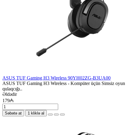
ASUS TUF Gaming H3 Wireless 90YH02ZG-B3UA00
ASUS TUF Gaming H3 Wireless - Kompüter üçün Simsiz oyun
qulaqcığı..
Əldədir
179₼
Səbətə at
1 kliklə al