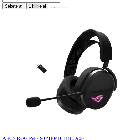
Səbətə at
1 kliklə al
ASUS ROG Pelta 90YH0410-BHUA00