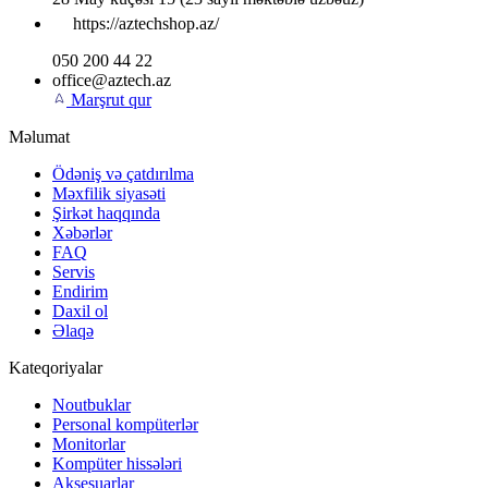
https://aztechshop.az/
050 200 44 22
office@aztech.az
Marşrut qur
Məlumat
Ödəniş və çatdırılma
Məxfilik siyasəti
Şirkət haqqında
Xəbərlər
FAQ
Servis
Endirim
Daxil ol
Əlaqə
Kateqoriyalar
Noutbuklar
Personal kompüterlər
Monitorlar
Kompüter hissələri
Aksesuarlar