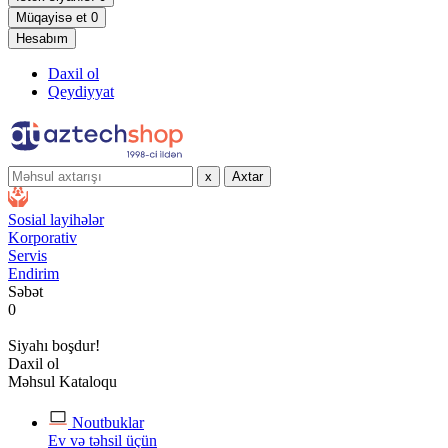
Müqayisə et
0
Hesabım
Daxil ol
Qeydiyyat
x
Axtar
Sosial layihələr
Korporativ
Servis
Endirim
Səbət
0
Siyahı boşdur!
Daxil ol
Məhsul Kataloqu
Noutbuklar
Ev və təhsil üçün