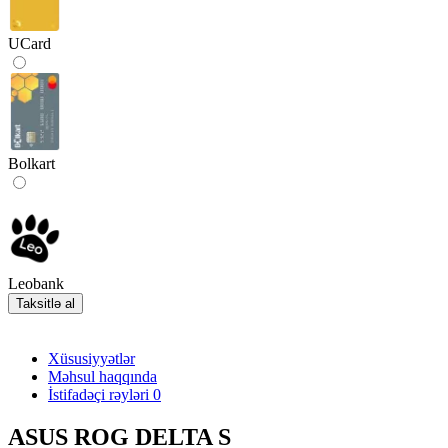
UCard
Bolkart
Leobank
Taksitlə al
Xüsusiyyətlər
Məhsul haqqında
İstifadəçi rəyləri
0
ASUS ROG DELTA S