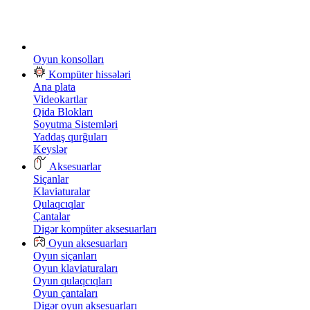
Oyun konsolları
Kompüter hissələri
Ana plata
Videokartlar
Qida Blokları
Soyutma Sistemləri
Yaddaş qurğuları
Keyslər
Aksesuarlar
Siçanlar
Klaviaturalar
Qulaqcıqlar
Çantalar
Digər kompüter aksesuarları
Oyun aksesuarları
Oyun siçanları
Oyun klaviaturaları
Oyun qulaqcıqları
Oyun çantaları
Digər oyun aksesuarları