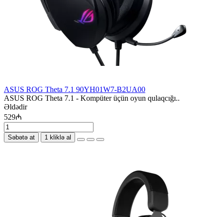
ASUS ROG Theta 7.1 90YH01W7-B2UA00
ASUS ROG Theta 7.1 - Kompüter üçün oyun qulaqcığı..
Əldədir
529₼
Səbətə at
1 kliklə al