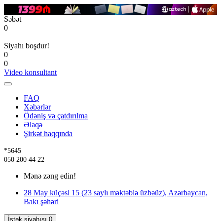
Səbət
0
Siyahı boşdur!
0
0
Video konsultant
FAQ
Xəbərlər
Ödəniş və çatdırılma
Əlaqə
Şirkət haqqında
*5645
050 200 44 22
Mənə zəng edin!
28 May küçəsi 15 (23 saylı məktəblə üzbəüz), Azərbaycan,
Bakı şəhəri
İstək siyahısı
0