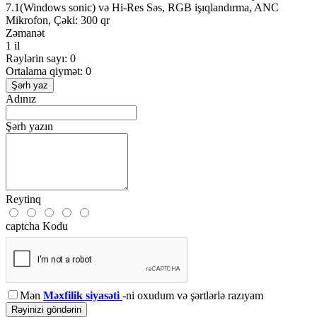
7.1(Windows sonic) və Hi-Res Səs, RGB işıqlandırma, ANC
Mikrofon, Çəki: 300 qr
Zəmanət
1 il
Rəylərin sayı: 0
Ortalama qiymət: 0
Şərh yaz
Adınız
Şərh yazın
Reytinq
captcha Kodu
Mən
Məxfilik siyasəti
-ni oxudum və şərtlərlə razıyam
Rəyinizi göndərin