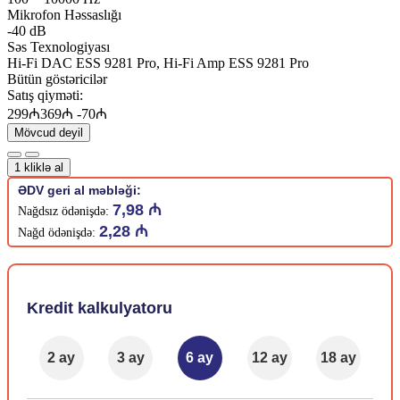
Mikrofon Həssaslığı
-40 dB
Səs Texnologiyası
Hi-Fi DAC ESS 9281 Pro, Hi-Fi Amp ESS 9281 Pro
Bütün göstəricilər
Satış qiyməti:
299₼
369₼
-70₼
Mövcud deyil
1 kliklə al
ƏDV geri al məbləği:
7,98 ₼
Nağdsız ödənişdə:
2,28 ₼
Nağd ödənişdə:
Kredit kalkulyatoru
2 ay
3 ay
6 ay
12 ay
18 ay