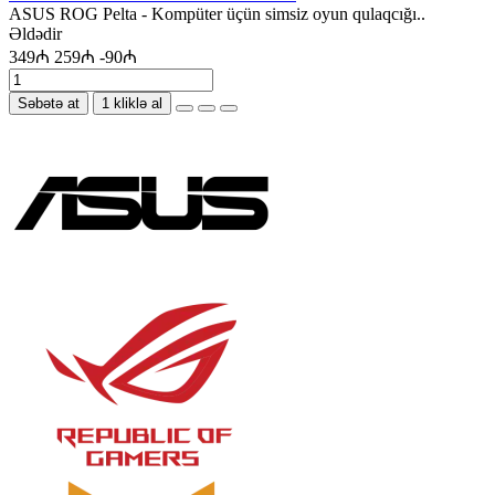
ASUS ROG Pelta - Kompüter üçün simsiz oyun qulaqcığı..
Əldədir
349₼
259₼
-90₼
Səbətə at
1 kliklə al