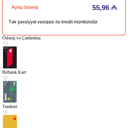
55,96 ₼
Aylıq ödəniş
Tək şəxsiyyət vəsiqəsi ilə kredit mümkündür
Ödəniş və Çatdırılma
Birbank Kart
Tamkart