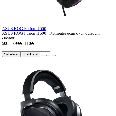
ASUS ROG Fusion II 500
ASUS ROG Fusion II 500 - Kompüter üçün oyun qulaqcığı..
Əldədir
509₼
399₼
-110₼
Səbətə at
1 kliklə al