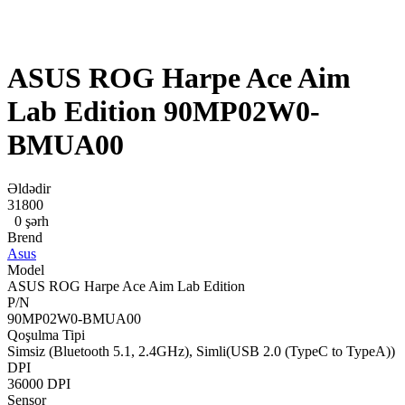
ASUS ROG Harpe Ace Aim
Lab Edition 90MP02W0-
BMUA00
Əldədir
31800
0 şərh
Brend
Asus
Model
ASUS ROG Harpe Ace Aim Lab Edition
P/N
90MP02W0-BMUA00
Qoşulma Tipi
Simsiz (Bluetooth 5.1, 2.4GHz), Simli(USB 2.0 (TypeC to TypeA))
DPI
36000 DPI
Sensor