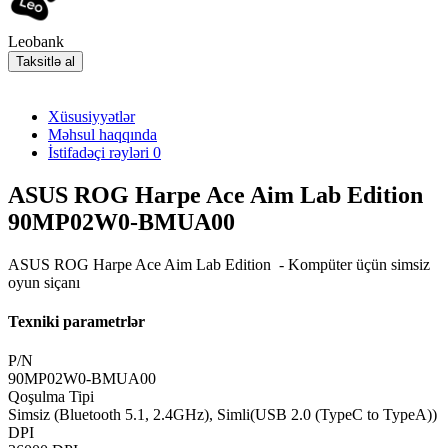
Leobank
Taksitlə al
Xüsusiyyətlər
Məhsul haqqında
İstifadəçi rəyləri
0
ASUS ROG Harpe Ace Aim Lab Edition
90MP02W0-BMUA00
ASUS ROG Harpe Ace Aim Lab Edition - Kompüter üçün simsiz
oyun siçanı
Texniki parametrlər
P/N
90MP02W0-BMUA00
Qoşulma Tipi
Simsiz (Bluetooth 5.1, 2.4GHz), Simli(USB 2.0 (TypeC to TypeA))
DPI