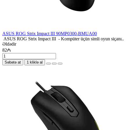
ASUS ROG Strix Impact III 90MP0300-BMUA00
ASUS ROG Strix Impact III - Kompüter üçün simli oyun siçanı..
Əldədir
82₼
Səbətə at
1 kliklə al