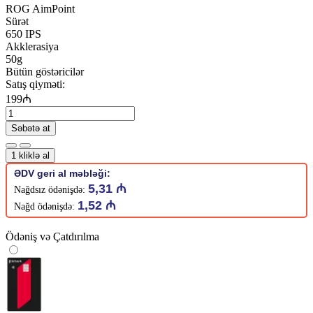
ROG AimPoint
Sürət
650 IPS
Akklerasiya
50g
Bütün göstəricilər
Satış qiyməti:
199₼
Səbətə at
1 kliklə al
ƏDV geri al məbləği:
5,31 ₼
Nağdsız ödənişdə:
1,52 ₼
Nağd ödənişdə:
Ödəniş və Çatdırılma