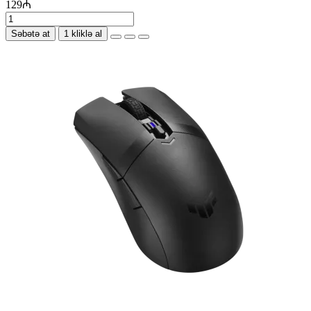
129₼
Səbətə at
1 kliklə al