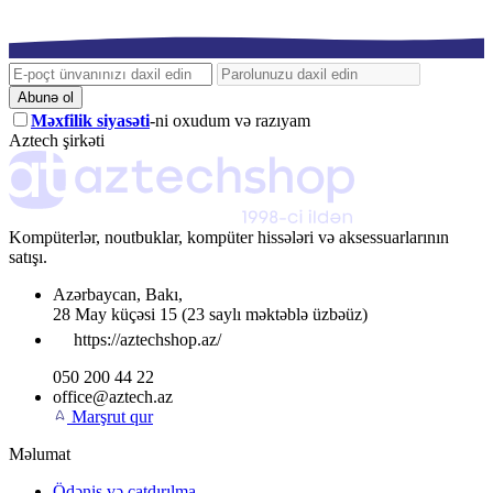
Abunə ol
Məxfilik siyasəti
-ni oxudum və razıyam
Aztech şirkəti
Kompüterlər, noutbuklar, kompüter hissələri və aksessuarlarının
satışı.
Azərbaycan
,
Bakı
,
28 May küçəsi 15
(23 saylı məktəblə üzbəüz)
https://aztechshop.az/
050 200 44 22
office@aztech.az
Marşrut qur
Məlumat
Ödəniş və çatdırılma