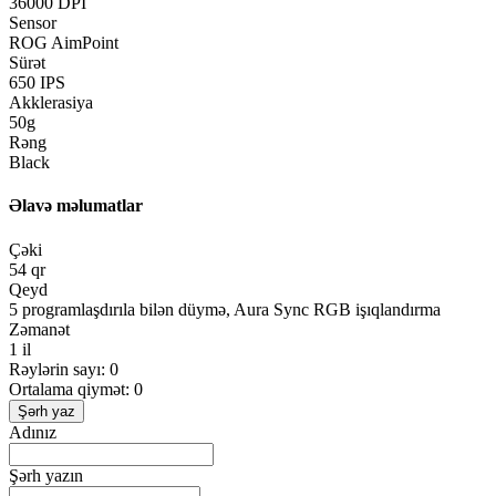
36000 DPI
Sensor
ROG AimPoint
Sürət
650 IPS
Akklerasiya
50g
Rəng
Black
Əlavə məlumatlar
Çəki
54 qr
Qeyd
5 programlaşdırıla bilən düymə, Aura Sync RGB işıqlandırma
Zəmanət
1 il
Rəylərin sayı: 0
Ortalama qiymət: 0
Şərh yaz
Adınız
Şərh yazın