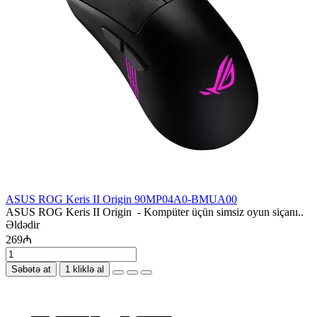
ASUS ROG Keris II Origin 90MP04A0-BMUA00
ASUS ROG Keris II Origin - Kompüter üçün simsiz oyun siçanı..
Əldədir
269₼
Səbətə at
1 kliklə al