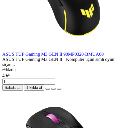
ASUS TUF Gaming M3 GEN II 90MP0320-BMUA00
ASUS TUF Gaming M3 GEN II - Kompüter üçün simli oyun
siçanı..
Əldədir
49₼
Səbətə at
1 kliklə al