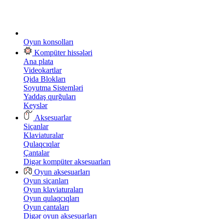
Oyun konsolları
Kompüter hissələri
Ana plata
Videokartlar
Qida Blokları
Soyutma Sistemləri
Yaddaş qurğuları
Keyslər
Aksesuarlar
Siçanlar
Klaviaturalar
Qulaqcıqlar
Çantalar
Digər kompüter aksesuarları
Oyun aksesuarları
Oyun siçanları
Oyun klaviaturaları
Oyun qulaqcıqları
Oyun çantaları
Digər oyun aksesuarları