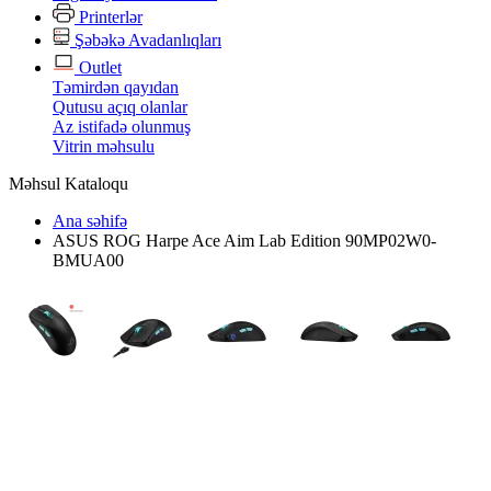
Printerlər
Şəbəkə Avadanlıqları
Outlet
Təmirdən qayıdan
Qutusu açıq olanlar
Az istifadə olunmuş
Vitrin məhsulu
Məhsul Kataloqu
Ana səhifə
ASUS ROG Harpe Ace Aim Lab Edition 90MP02W0-
BMUA00