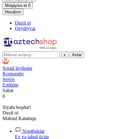
Müqayisə et
0
Hesabım
Daxil ol
Qeydiyyat
x
Axtar
Sosial layihələr
Korporativ
Servis
Endirim
Səbət
0
Siyahı boşdur!
Daxil ol
Məhsul Kataloqu
Noutbuklar
Ev və təhsil üçün