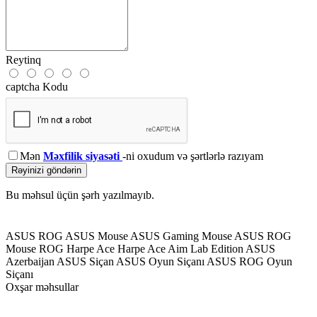
Reytinq
captcha Kodu
Mən
Məxfilik siyasəti
-ni oxudum və şərtlərlə razıyam
Rəyinizi göndərin
Bu məhsul üçün şərh yazılmayıb.
ASUS ROG
ASUS Mouse
ASUS Gaming Mouse
ASUS ROG
Mouse
ROG Harpe Ace
Harpe Ace Aim Lab Edition
ASUS
Azerbaijan
ASUS Siçan
ASUS Oyun Siçanı
ASUS ROG Oyun
Siçanı
Oxşar məhsullar