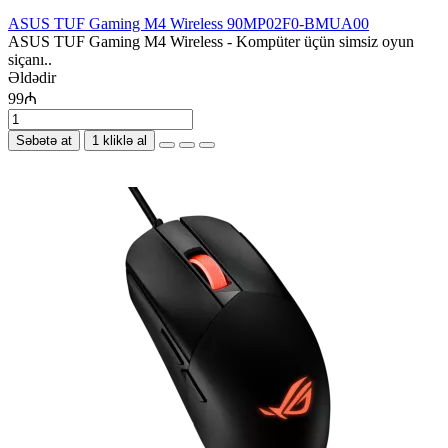
ASUS TUF Gaming M4 Wireless 90MP02F0-BMUA00
ASUS TUF Gaming M4 Wireless - Kompüter üçün simsiz oyun
siçanı..
Əldədir
99₼
Səbətə at
1 kliklə al