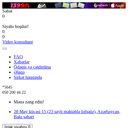
Səbət
0
Siyahı boşdur!
0
0
Video konsultant
FAQ
Xəbərlər
Ödəniş və çatdırılma
Əlaqə
Şirkət haqqında
*5645
050 200 44 22
Mənə zəng edin!
28 May küçəsi 15 (23 saylı məktəblə üzbəüz), Azərbaycan,
Bakı şəhəri
İstək siyahısı
0