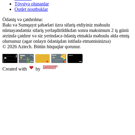
Tövsiyə olunanlar
Outlet noutbuklar
Ödəniş və çatdırılma:
Bakı və Sumqayıt şəhərləri üzrə sifariş etdiyiniz məhsulu
nümayəndəmiz sifariş yerləşdirildikdən sonra maksimum 2 iş günü
ərzində çatdırır və siz yerindəcə ödəniş etməklə məhsulu əldə etmiş
olursunuz (əgər onlayn ödənişdən istifadə etməmisinizsə)
© 2026 Aztech. Bütün hüquqlar qorunur.
Created with
by