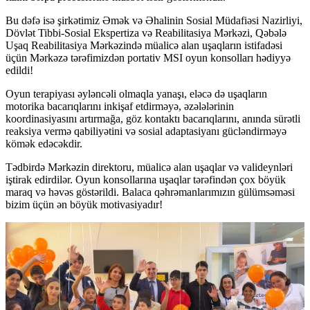
Bu dəfə isə şirkətimiz Əmək və Əhalinin Sosial Müdafiəsi Nazirliyi,
Dövlət Tibbi-Sosial Ekspertiza və Reabilitasiya Mərkəzi, Qəbələ
Uşaq Reabilitasiya Mərkəzində müalicə alan uşaqların istifadəsi
üçün Mərkəzə tərəfimizdən portativ MSI oyun konsolları hədiyyə
edildi!
Oyun terapiyası əyləncəli olmaqla yanaşı, eləcə də uşaqların
motorika bacarıqlarını inkişaf etdirməyə, əzələlərinin
koordinasiyasını artırmağa, göz kontaktı bacarıqlarını, anında sürətli
reaksiya vermə qabiliyətini və sosial adaptasiyanı gücləndirməyə
kömək edəcəkdir.
Tədbirdə Mərkəzin direktoru, müalicə alan uşaqlar və valideynləri
iştirak edirdilər. Oyun konsollarına uşaqlar tərəfindən çox böyük
maraq və həvəs göstərildi. Balaca qəhrəmanlarımızın gülümsəməsi
bizim üçün ən böyük motivasiyadır!