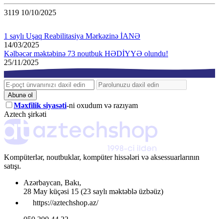
3119
10/10/2025
1 saylı Uşaq Reabilitasiya Mərkəzinə İANƏ
14/03/2025
Kəlbəcər məktəbinə 73 noutbuk HƏDİYYƏ olundu!
25/11/2025
Abunə ol
Məxfilik siyasəti
-ni oxudum və razıyam
Aztech şirkəti
Kompüterlər, noutbuklar, kompüter hissələri və aksessuarlarının
satışı.
Azərbaycan
,
Bakı
,
28 May küçəsi 15
(23 saylı məktəblə üzbəüz)
https://aztechshop.az/