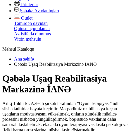
Printerlər
Şəbəkə Avadanlıqları
Outlet
Təmirdən qayıdan
Qutusu açıq olanlar
Az istifadə olunmuş
Vitrin məhsulu
Məhsul Kataloqu
Ana səhifə
Qəbələ Uşaq Reabilitasiya Mərkəzinə İANƏ
Qəbələ Uşaq Reabilitasiya
Mərkəzinə İANƏ
Artıq 1 ildir ki, Aztech şirkəti tərəfindən “Oyun Terapiyası” adlı
silsilə tədbirlər həyata keçirilir. Məqsədimiz reabilitasiya keçən
uşaqların motivasiyasını yüksəltmək, onların gündəlik müalicə
prosesini nisbətən yüngülləşdirmək, boş-asudə vaxtlarını daha
səmərəli təşkil etmək, eləcə də oyun terapiyası vasitəsilə psixoloji və
fiziki bərpa proseslərinə müsbət təsir göstərməkdir.