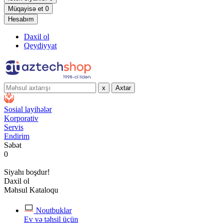
Müqayisə et
0
Hesabım
Daxil ol
Qeydiyyat
x
Axtar
Sosial layihələr
Korporativ
Servis
Endirim
Səbət
0
Siyahı boşdur!
Daxil ol
Məhsul Kataloqu
Noutbuklar
Ev və təhsil üçün