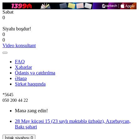
Səbət
0
Siyahı boşdur!
0
0
Video konsultant
FAQ
Xəbərlər
Ödəniş və çatdırılma
Əlaqə
Şirkət haqqında
*5645
050 200 44 22
Mənə zəng edin!
28 May küçəsi 15 (23 saylı məktəblə üzbəüz), Azərbaycan,
Bakı şəhəri
İstək siyahısı
0