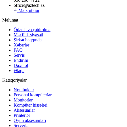
050 200 44 22
office@aztech.az
Marşrut qur
Məlumat
Ödəniş və çatdırılma
Məxfilik siyasəti
Şirkət haqqında
Xəbərlər
FAQ
Servis
Endirim
Daxil ol
Əlaqə
Kateqoriyalar
Noutbuklar
Personal kompüterlər
Monitorlar
Kompüter hissələri
Aksesuarlar
Printerlər
Oyun aksesuarları
Serverlər