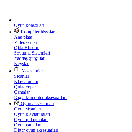
Oyun konsolları
Kompüter hissələri
Ana plata
Videokartlar
Qida Blokları
Soyutma Sistemləri
Yaddaş qurğuları
Keyslər
Aksesuarlar
Siçanlar
Klaviaturalar
Qulaqcıqlar
Çantalar
Digər kompüter aksesuarları
Oyun aksesuarları
Oyun siçanları
Oyun klaviaturaları
Oyun qulaqcıqları
Oyun çantaları
Digər oyun aksesuarları