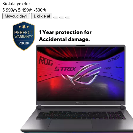
Stokda yoxdur
5 999₼
5 499₼
-500₼
Mövcud deyil
1 kliklə al