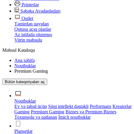
Printerlər
Şəbəkə Avadanlıqları
Outlet
Təmirdən qayıdan
Qutusu açıq olanlar
Az istifadə olunmuş
Vitrin məhsulu
Məhsul Kataloqu
Ana səhifə
Noutbuklar
Premium Gaming
Bütün kateqoriyaları aç
Noutbuklar
Ev və təhsil üçün
Süni intellekt dəstəkli
Performans
Kreatorlar
Gaming
Premium Gaming
Biznes və Premium Biznes
Toxunuşlu və qatlanan
İmicli noutbuklar
Planşetlər