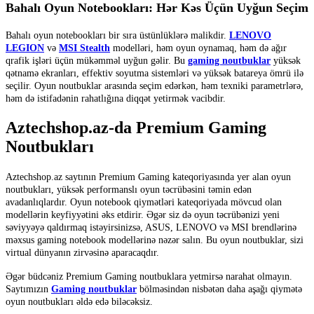
Bahalı Oyun Notebookları: Hər Kəs Üçün Uyğun Seçim
Bahalı oyun notebookları bir sıra üstünlüklərə malikdir.
LENOVO
LEGION
və
MSI Stealth
modelləri, həm oyun oynamaq, həm də ağır
qrafik işləri üçün mükəmməl uyğun gəlir. Bu
gaming noutbuklar
yüksək
qətnamə ekranları, effektiv soyutma sistemləri və yüksək batareya ömrü ilə
seçilir. Oyun noutbuklar arasında seçim edərkən, həm texniki parametrlərə,
həm də istifadənin rahatlığına diqqət yetirmək vacibdir.
Aztechshop.az-da Premium Gaming
Noutbukları
Aztechshop.az saytının Premium Gaming kateqoriyasında yer alan oyun
noutbukları, yüksək performanslı oyun təcrübəsini təmin edən
avadanlıqlardır. Oyun notebook qiymətləri kateqoriyada mövcud olan
modellərin keyfiyyətini əks etdirir. Əgər siz də oyun təcrübənizi yeni
səviyyəyə qaldırmaq istəyirsinizsə, ASUS, LENOVO və MSI brendlərinə
məxsus gaming notebook modellərinə nəzər salın. Bu oyun noutbuklar, sizi
virtual dünyanın zirvəsinə aparacaqdır.
Əgər büdcəniz Premium Gaming noutbuklara yetmirsə narahat olmayın.
Saytımızın
Gaming noutbuklar
bölməsindən nisbətən daha aşağı qiymətə
oyun noutbukları əldə edə biləcəksiz.