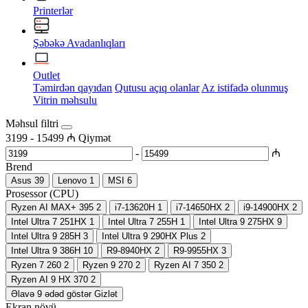
Printerlər
Şəbəkə Avadanlıqları
Outlet
Təmirdən qayıdan
Qutusu açıq olanlar
Az istifadə olunmuş
Vitrin məhsulu
Məhsul filtri
3199
-
15499
₼
Qiymət
-
₼
Brend
Asus
39
Lenovo
1
MSI
6
Prosessor (CPU)
Ryzen AI MAX+ 395
2
i7-13620H
1
i7-14650HX
2
i9-14900HX
2
Intel Ultra 7 251HX
1
Intel Ultra 7 255H
1
Intel Ultra 9 275HX
9
Intel Ultra 9 285H
3
Intel Ultra 9 290HX Plus
2
Intel Ultra 9 386H
10
R9-8940HX
2
R9-9955HX
3
Ryzen 7 260
2
Ryzen 9 270
2
Ryzen AI 7 350
2
Ryzen AI 9 HX 370
2
Əlavə 9 ədəd göstər
Gizlət
Ekran növü