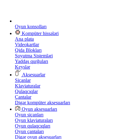
Oyun konsolları
Kompüter hissələri
Ana plata
Videokartlar
Qida Blokları
Soyutma Sistemləri
Yaddaş qurğuları
Keyslər
Aksesuarlar
Siçanlar
Klaviaturalar
Qulaqcıqlar
Çantalar
Digər kompüter aksesuarları
Oyun aksesuarları
Oyun siçanları
Oyun klaviaturaları
Oyun qulaqcıqları
Oyun çantaları
Digər oyun aksesuarları