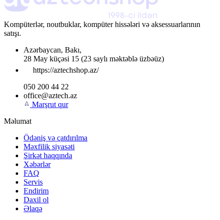
Kompüterlər, noutbuklar, kompüter hissələri və aksessuarlarının
satışı.
Azərbaycan
,
Bakı
,
28 May küçəsi 15
(23 saylı məktəblə üzbəüz)
https://aztechshop.az/
050 200 44 22
office@aztech.az
Marşrut qur
Məlumat
Ödəniş və çatdırılma
Məxfilik siyasəti
Şirkət haqqında
Xəbərlər
FAQ
Servis
Endirim
Daxil ol
Əlaqə