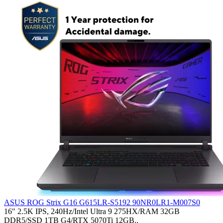
ASUS ROG Strix G16 G615LR-S5192 90NR0LR1-M007S0
16" 2.5K IPS, 240Hz/Intel Ultra 9 275HX/RAM 32GB
DDR5/SSD 1TB G4/RTX 5070Ti 12GB..