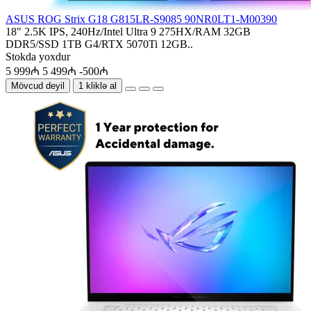
ASUS ROG Strix G18 G815LR-S9085 90NR0LT1-M00390
18" 2.5K IPS, 240Hz/Intel Ultra 9 275HX/RAM 32GB
DDR5/SSD 1TB G4/RTX 5070Ti 12GB..
Stokda yoxdur
5 999₼
5 499₼
-500₼
Mövcud deyil
1 kliklə al