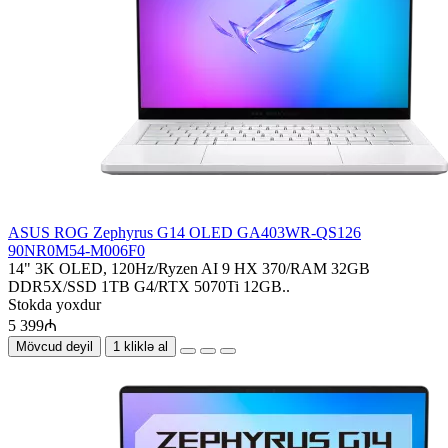
ASUS ROG Zephyrus G14 OLED GA403WR-QS126
90NR0M54-M006F0
14" 3K OLED, 120Hz/Ryzen AI 9 HX 370/RAM 32GB
DDR5X/SSD 1TB G4/RTX 5070Ti 12GB..
Stokda yoxdur
5 399₼
Mövcud deyil
1 kliklə al