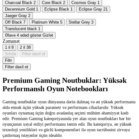
Charcoal Black
2
Core Black
2
Cosmos Gray
1
Decennium Gold
1
Eclipse Black
1
Eclipse Gray
21
Jaeger Gray
2
Off Black
7
Platinum White
5
Stellar Grey
3
Translucent black
1
Əlavə 4 ədəd göstər
Gizlət
Zəmanət
1 il
8
2 il
38
Sıfırla
Filter daxil et
Filtr
Filter daxil et
Premium Gaming Noutbuklar: Yüksək
Performanslı Oyun Notebookları
Gaming noutbuklar oyun dünyasına dərin dalmaq və ən yüksək performansı
əldə etmək üçün yüksək parametr və performans cihazlarıdır. Yüksək
oyunları oynamaq üçün doğru avadanlıq seçimi mühüm əhəmiyyət kəsb
edir. Premium Gaming kateqoriyasında yer alan oyun noutbukları hər bir
oyunçunun xəyal etdiyi performansı təmin edir. Bu kateqoriya, ən yüksək
texnoloji yenilikləri və güclü komponentləri ilə oyun təcrübəsini zirvəyə
çatdırmaq istəyənlər üçün idealdır.