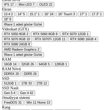
IPS
17
Mini LED
7
OLED
22
Ekran
13.4
2
14”
5
15.1''
1
16”
24
16” Touch
3
17''
1
17.3”
1
18”
9
Əlavə 1 ədəd göstər
Gizlət
Videokart (GFX)
RTX 5050 8GB
2
RTX 5060 8GB
8
RTX 5070 12GB
1
RTX 5070 8GB
10
RTX 5070Ti 12GB
11
RTX 5080 16GB
4
RTX 5090 24GB
8
AMD Radeon Graphics
2
Əlavə 1 ədəd göstər
Gizlət
RAM
16GB
14
32GB
26
64GB
5
128GB
1
RAM Növü
DDR5X
20
DDR5
26
SSD
512GB
1
1TB
33
2TB
12
SSD Nəsli
Gen 5
4
Gen 4
42
Əməliyyat sistemi
FreeDOS
31
Win 11 Home
13
Rəng