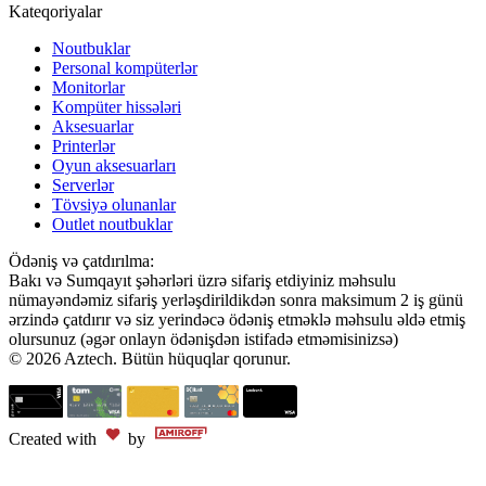
Kateqoriyalar
Noutbuklar
Personal kompüterlər
Monitorlar
Kompüter hissələri
Aksesuarlar
Printerlər
Oyun aksesuarları
Serverlər
Tövsiyə olunanlar
Outlet noutbuklar
Ödəniş və çatdırılma:
Bakı və Sumqayıt şəhərləri üzrə sifariş etdiyiniz məhsulu
nümayəndəmiz sifariş yerləşdirildikdən sonra maksimum 2 iş günü
ərzində çatdırır və siz yerindəcə ödəniş etməklə məhsulu əldə etmiş
olursunuz (əgər onlayn ödənişdən istifadə etməmisinizsə)
© 2026 Aztech. Bütün hüquqlar qorunur.
Created with
by