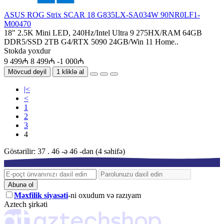
ASUS ROG Strix SCAR 18 G835LX-SA034W 90NR0LF1-
M00470
18" 2.5K Mini LED, 240Hz/Intel Ultra 9 275HX/RAM 64GB
DDR5/SSD 2TB G4/RTX 5090 24GB/Win 11 Home..
Stokda yoxdur
9 499₼
8 499₼
-1 000₼
Mövcud deyil
1 kliklə al
|<
<
1
2
3
4
Göstərilir: 37 . 46 -ə 46 -dən (4 səhifə)
Abunə ol
Məxfilik siyasəti
-ni oxudum və razıyam
Aztech şirkəti