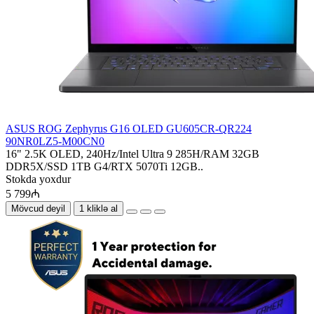
ASUS ROG Zephyrus G16 OLED GU605CR-QR224
90NR0LZ5-M00CN0
16" 2.5K OLED, 240Hz/Intel Ultra 9 285H/RAM 32GB
DDR5X/SSD 1TB G4/RTX 5070Ti 12GB..
Stokda yoxdur
5 799₼
Mövcud deyil
1 kliklə al