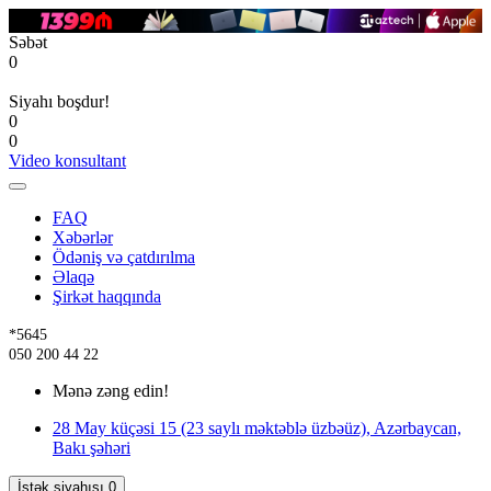
Səbət
0
Siyahı boşdur!
0
0
Video konsultant
FAQ
Xəbərlər
Ödəniş və çatdırılma
Əlaqə
Şirkət haqqında
*5645
050 200 44 22
Mənə zəng edin!
28 May küçəsi 15 (23 saylı məktəblə üzbəüz), Azərbaycan,
Bakı şəhəri
İstək siyahısı
0