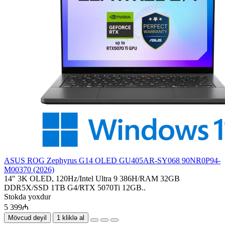
ASUS ROG Zephyrus G14 OLED GU405AR-SY068 90NR0P94-
M00370 (2026)
14" 3K OLED, 120Hz/Intel Ultra 9 386H/RAM 32GB
DDR5X/SSD 1TB G4/RTX 5070Ti 12GB..
Stokda yoxdur
5 399₼
Mövcud deyil
1 kliklə al