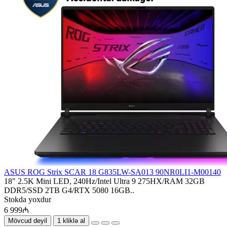
ASUS ROG Strix SCAR 18 G835LW-SA013 90NR0LI1-M00140
18" 2.5K Mini LED, 240Hz/Intel Ultra 9 275HX/RAM 32GB
DDR5/SSD 2TB G4/RTX 5080 16GB..
Stokda yoxdur
6 999₼
Mövcud deyil
1 kliklə al