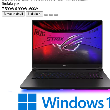
Stokda yoxdur
7 599₼
6 999₼
-600₼
Mövcud deyil
1 kliklə al