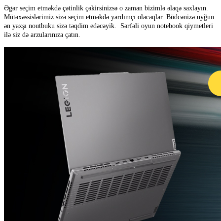
Əgər seçim etməkdə çətinlik çəkirsinizsə o zaman bizimlə əlaqə saxlayın.
Mütəxəssislərimiz sizə seçim etməkdə yardımçı olacaqlar. Büdcənizə uyğun
ən yaxşı noutbuku sizə təqdim edəcəyik. Sərfəli oyun notebook qiymetleri
ilə siz də arzularınıza çatın.