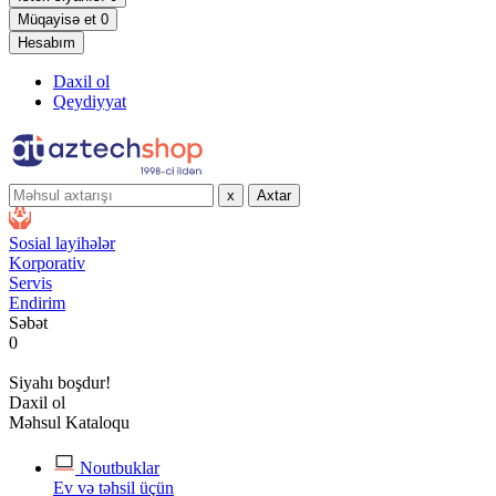
Müqayisə et
0
Hesabım
Daxil ol
Qeydiyyat
x
Axtar
Sosial layihələr
Korporativ
Servis
Endirim
Səbət
0
Siyahı boşdur!
Daxil ol
Məhsul Kataloqu
Noutbuklar
Ev və təhsil üçün