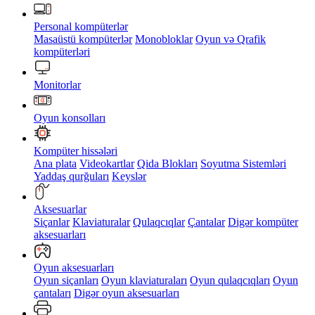
Personal kompüterlər
Masaüstü kompüterlər
Monobloklar
Oyun və Qrafik
kompüterləri
Monitorlar
Oyun konsolları
Kompüter hissələri
Ana plata
Videokartlar
Qida Blokları
Soyutma Sistemləri
Yaddaş qurğuları
Keyslər
Aksesuarlar
Siçanlar
Klaviaturalar
Qulaqcıqlar
Çantalar
Digər kompüter
aksesuarları
Oyun aksesuarları
Oyun siçanları
Oyun klaviaturaları
Oyun qulaqcıqları
Oyun
çantaları
Digər oyun aksesuarları