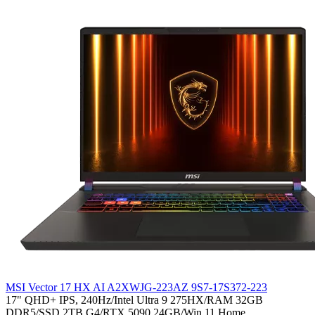
MSI Vector 17 HX AI A2XWJG-223AZ 9S7-17S372-223
17" QHD+ IPS, 240Hz/Intel Ultra 9 275HX/RAM 32GB
DDR5/SSD 2TB G4/RTX 5090 24GB/Win 11 Home..