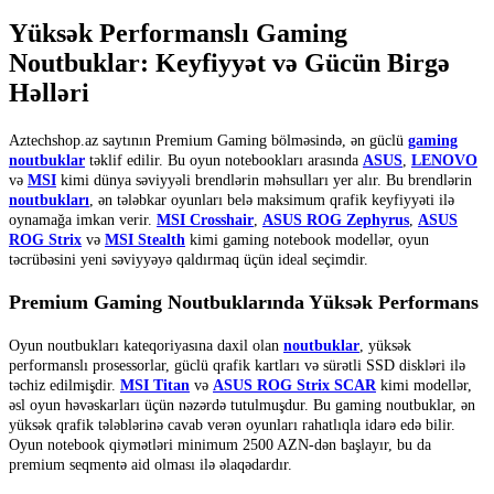
Yüksək Performanslı Gaming
Noutbuklar: Keyfiyyət və Gücün Birgə
Həlləri
Aztechshop.az saytının Premium Gaming bölməsində, ən güclü
gaming
noutbuklar
təklif edilir. Bu oyun notebookları arasında
ASUS
,
LENOVO
və
MSI
kimi dünya səviyyəli brendlərin məhsulları yer alır. Bu brendlərin
noutbukları
, ən tələbkar oyunları belə maksimum qrafik keyfiyyəti ilə
oynamağa imkan verir.
MSI Crosshair
,
ASUS ROG Zephyrus
,
ASUS
ROG Strix
və
MSI Stealth
kimi gaming notebook
modellər, oyun
təcrübəsini yeni səviyyəyə qaldırmaq üçün ideal seçimdir.
Premium Gaming Noutbuklarında Yüksək Performans
Oyun noutbukları kateqoriyasına daxil olan
noutbuklar
, yüksək
performanslı prosessorlar, güclü qrafik kartları və sürətli SSD diskləri ilə
təchiz edilmişdir.
MSI Titan
və
ASUS ROG Strix SCAR
kimi modellər,
əsl oyun həvəskarları üçün nəzərdə tutulmuşdur. Bu gaming noutbuklar, ən
yüksək qrafik tələblərinə cavab verən oyunları rahatlıqla idarə edə bilir.
Oyun notebook qiymətləri minimum 2500 AZN-dən başlayır, bu da
premium seqmentə aid olması ilə əlaqədardır.