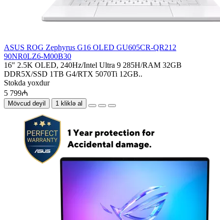
ASUS ROG Zephyrus G16 OLED GU605CR-QR212
90NR0LZ6-M00B30
16" 2.5K OLED, 240Hz/Intel Ultra 9 285H/RAM 32GB
DDR5X/SSD 1TB G4/RTX 5070Ti 12GB..
Stokda yoxdur
5 799₼
Mövcud deyil
1 kliklə al