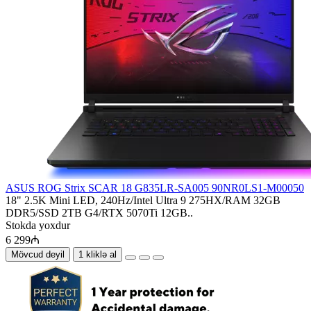
ASUS ROG Strix SCAR 18 G835LR-SA005 90NR0LS1-M00050
18" 2.5K Mini LED, 240Hz/Intel Ultra 9 275HX/RAM 32GB
DDR5/SSD 2TB G4/RTX 5070Ti 12GB..
Stokda yoxdur
6 299₼
Mövcud deyil
1 kliklə al