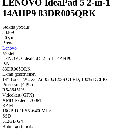
LENOVO IdeaPad 5 2-in-1
14AHP9 83DR005QRK
Stokda yoxdur
33369
0 şərh
Brend
Lenovo
Model
LENOVO IdeaPad 5 2-in-1 14AHP9
P/N
83DR005QRK
Ekran göstəriciləri
14" Touch WUXGA(1920x1200) OLED, 100% DCI-P3
Prosessor (CPU)
R5-8645HS
Videokart (GFX)
AMD Radeon 760M
RAM
16GB DDR5X-6400MHz
SSD
512GB G4
Bütün göstəricilər