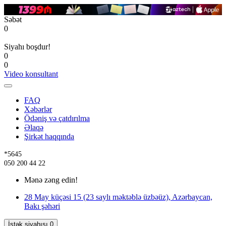
Səbət
0
Siyahı boşdur!
0
0
Video konsultant
FAQ
Xəbərlər
Ödəniş və çatdırılma
Əlaqə
Şirkət haqqında
*5645
050 200 44 22
Mənə zəng edin!
28 May küçəsi 15 (23 saylı məktəblə üzbəüz), Azərbaycan,
Bakı şəhəri
İstək siyahısı
0