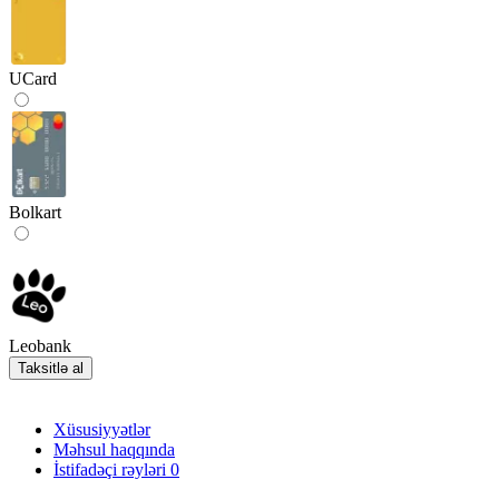
UCard
Bolkart
Leobank
Taksitlə al
Xüsusiyyətlər
Məhsul haqqında
İstifadəçi rəyləri
0