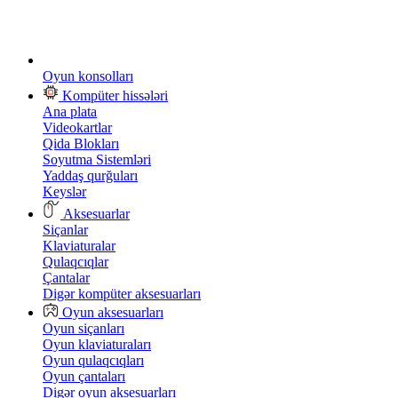
Oyun konsolları
Kompüter hissələri
Ana plata
Videokartlar
Qida Blokları
Soyutma Sistemləri
Yaddaş qurğuları
Keyslər
Aksesuarlar
Siçanlar
Klaviaturalar
Qulaqcıqlar
Çantalar
Digər kompüter aksesuarları
Oyun aksesuarları
Oyun siçanları
Oyun klaviaturaları
Oyun qulaqcıqları
Oyun çantaları
Digər oyun aksesuarları