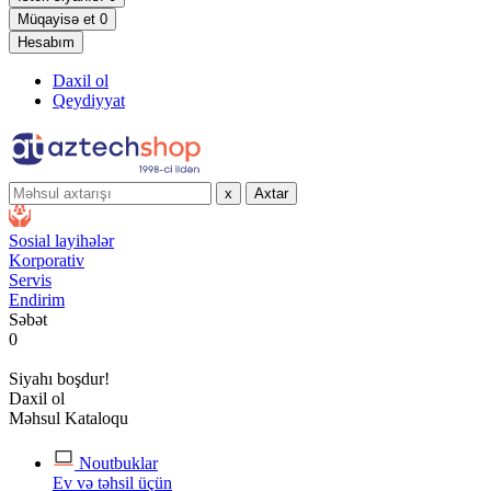
Müqayisə et
0
Hesabım
Daxil ol
Qeydiyyat
x
Axtar
Sosial layihələr
Korporativ
Servis
Endirim
Səbət
0
Siyahı boşdur!
Daxil ol
Məhsul Kataloqu
Noutbuklar
Ev və təhsil üçün