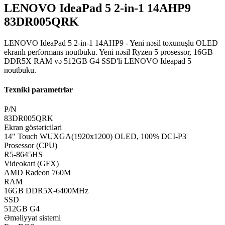
LENOVO IdeaPad 5 2-in-1 14AHP9
83DR005QRK
LENOVO IdeaPad 5 2-in-1 14AHP9 - Yeni nəsil toxunuşlu OLED
ekranlı performans noutbuku. Yeni nəsil Ryzen 5 prosessor, 16GB
DDR5X RAM və 512GB G4 SSD'li LENOVO Ideapad 5
noutbuku.
Texniki parametrlər
P/N
83DR005QRK
Ekran göstəriciləri
14" Touch WUXGA(1920x1200) OLED, 100% DCI-P3
Prosessor (CPU)
R5-8645HS
Videokart (GFX)
AMD Radeon 760M
RAM
16GB DDR5X-6400MHz
SSD
512GB G4
Əməliyyat sistemi