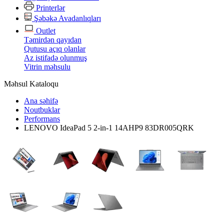
Printerlər
Şəbəkə Avadanlıqları
Outlet
Təmirdən qayıdan
Qutusu açıq olanlar
Az istifadə olunmuş
Vitrin məhsulu
Məhsul Kataloqu
Ana səhifə
Noutbuklar
Performans
LENOVO IdeaPad 5 2-in-1 14AHP9 83DR005QRK