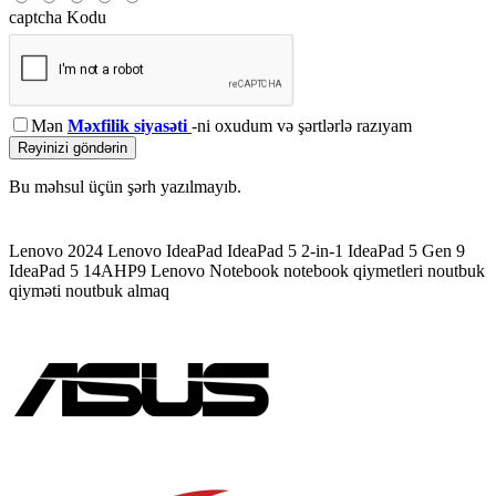
captcha Kodu
Mən
Məxfilik siyasəti
-ni oxudum və şərtlərlə razıyam
Rəyinizi göndərin
Bu məhsul üçün şərh yazılmayıb.
Lenovo 2024
Lenovo IdeaPad
IdeaPad 5 2-in-1
IdeaPad 5 Gen 9
IdeaPad 5 14AHP9
Lenovo Notebook
notebook qiymetleri
noutbuk
qiyməti
noutbuk almaq