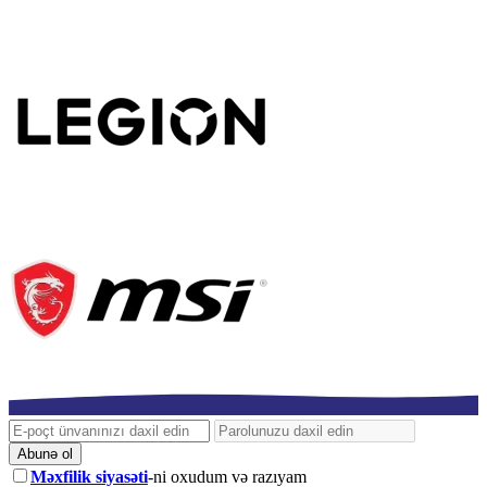
Abunə ol
Məxfilik siyasəti
-ni oxudum və razıyam