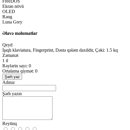
FreeDOS
Ekran növü
OLED
Rəng
Luna Grey
Əlavə məlumatlar
Qeyd
İşıqlı klaviatura, Fingerprint, Dəstə qələm daxildir, Çəki: 1.5 kq
Zəmanət
1 il
Rəylərin sayı: 0
Ortalama qiymət: 0
Şərh yaz
Adınız
Şərh yazın
Reytinq