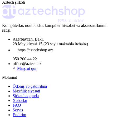
Aztech şirkəti
Kompüterlər, noutbuklar, kompüter hissələri və aksessuarlarının
satışı.
Azərbaycan
,
Bakı
,
28 May küçəsi 15
(23 saylı məktəblə üzbəüz)
https://aztechshop.az/
050 200 44 22
office@aztech.az
Marşrut qur
Məlumat
Ödəniş və çatdırılma
Məxfilik siyasəti
Şirkət haqqında
Xəbərlər
FAQ
Servis
Endirim