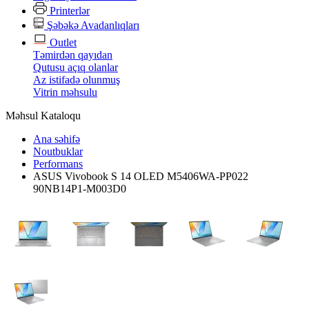
Printerlər
Şəbəkə Avadanlıqları
Outlet
Təmirdən qayıdan
Qutusu açıq olanlar
Az istifadə olunmuş
Vitrin məhsulu
Məhsul Kataloqu
Ana səhifə
Noutbuklar
Performans
ASUS Vivobook S 14 OLED M5406WA-PP022
90NB14P1-M003D0