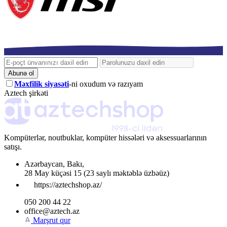
Abunə ol
Məxfilik siyasəti
-ni oxudum və razıyam
Aztech şirkəti
Kompüterlər, noutbuklar, kompüter hissələri və aksessuarlarının
satışı.
Azərbaycan
,
Bakı
,
28 May küçəsi 15
(23 saylı məktəblə üzbəüz)
https://aztechshop.az/
050 200 44 22
office@aztech.az
Marşrut qur