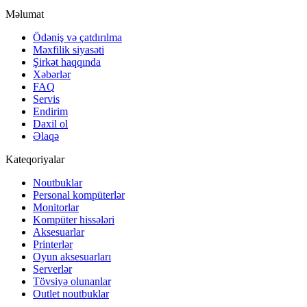
Məlumat
Ödəniş və çatdırılma
Məxfilik siyasəti
Şirkət haqqında
Xəbərlər
FAQ
Servis
Endirim
Daxil ol
Əlaqə
Kateqoriyalar
Noutbuklar
Personal kompüterlər
Monitorlar
Kompüter hissələri
Aksesuarlar
Printerlər
Oyun aksesuarları
Serverlər
Tövsiyə olunanlar
Outlet noutbuklar