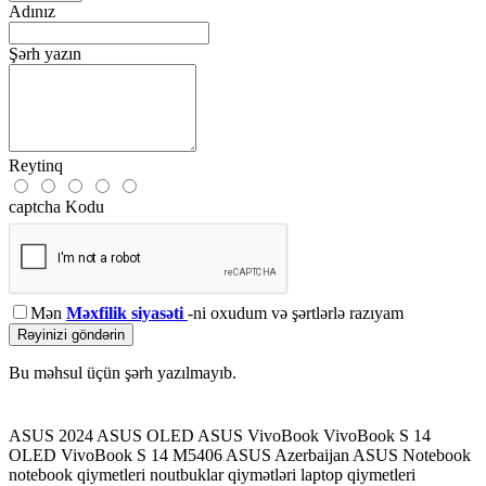
Adınız
Şərh yazın
Reytinq
captcha Kodu
Mən
Məxfilik siyasəti
-ni oxudum və şərtlərlə razıyam
Rəyinizi göndərin
Bu məhsul üçün şərh yazılmayıb.
ASUS 2024
ASUS OLED
ASUS VivoBook
VivoBook S 14
OLED
VivoBook S 14 M5406
ASUS Azerbaijan
ASUS Notebook
notebook qiymetleri
noutbuklar qiymətləri
laptop qiymetleri