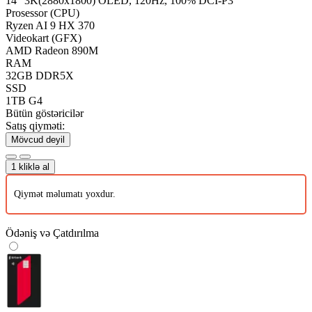
14" 3K(2880x1800) OLED, 120Hz, 100% DCI-P3
Prosessor (CPU)
Ryzen AI 9 HX 370
Videokart (GFX)
AMD Radeon 890M
RAM
32GB DDR5X
SSD
1TB G4
Bütün göstəricilər
Satış qiyməti:
Mövcud deyil
1 kliklə al
Qiymət məlumatı yoxdur.
Ödəniş və Çatdırılma