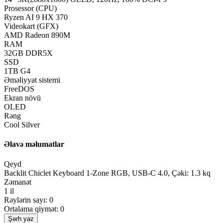
Prosessor (CPU)
Ryzen AI 9 HX 370
Videokart (GFX)
AMD Radeon 890M
RAM
32GB DDR5X
SSD
1TB G4
Əməliyyat sistemi
FreeDOS
Ekran növü
OLED
Rəng
Cool Silver
Əlavə məlumatlar
Qeyd
Backlit Chiclet Keyboard 1-Zone RGB, USB-C 4.0, Çəki: 1.3 kq
Zəmanət
1 il
Rəylərin sayı: 0
Ortalama qiymət: 0
Şərh yaz