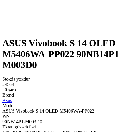
ASUS Vivobook S 14 OLED
M5406WA-PP022 90NB14P1-
M003D0
Stokda yoxdur
24563
0 şərh
Brend
Asus
Model
ASUS Vivobook S 14 OLED M5406WA-PP022
P/N
90NB14P1-M003D0
Ekran göstəriciləri