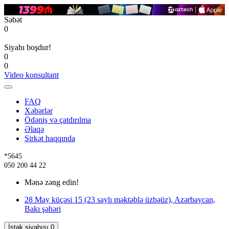
Səbət
0
Siyahı boşdur!
0
0
Video konsultant
FAQ
Xəbərlər
Ödəniş və çatdırılma
Əlaqə
Şirkət haqqında
*5645
050 200 44 22
Mənə zəng edin!
28 May küçəsi 15 (23 saylı məktəblə üzbəüz), Azərbaycan,
Bakı şəhəri
İstək siyahısı
0