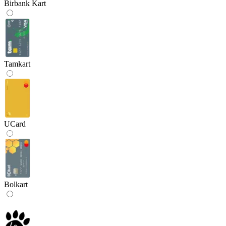
Birbank Kart
Tamkart
UCard
Bolkart