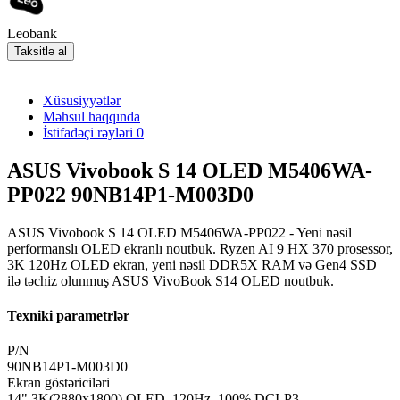
Leobank
Taksitlə al
Xüsusiyyətlər
Məhsul haqqında
İstifadəçi rəyləri
0
ASUS Vivobook S 14 OLED M5406WA-
PP022 90NB14P1-M003D0
ASUS Vivobook S 14 OLED M5406WA-PP022 - Yeni nəsil
performanslı OLED ekranlı noutbuk. Ryzen AI 9 HX 370 prosessor,
3K 120Hz OLED ekran, yeni nəsil DDR5X RAM və Gen4 SSD
ilə təchiz olunmuş ASUS VivoBook S14 OLED noutbuk.
Texniki parametrlər
P/N
90NB14P1-M003D0
Ekran göstəriciləri
14" 3K(2880x1800) OLED, 120Hz, 100% DCI-P3