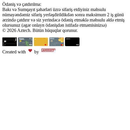
Ödəniş və çatdırılma:
Bakı və Sumqayıt şəhərləri üzrə sifariş etdiyiniz məhsulu
nümayəndəmiz sifariş yerləşdirildikdən sonra maksimum 2 iş günü
ərzində çatdırır və siz yerindəcə ödəniş etməklə məhsulu əldə etmiş
olursunuz (əgər onlayn ödənişdən istifadə etməmisinizsə)
© 2026 Aztech. Bütün hüquqlar qorunur.
Created with
by