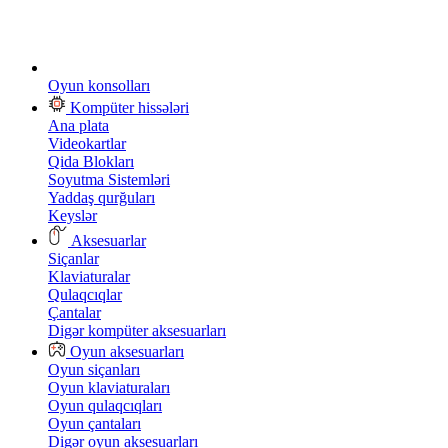
Oyun konsolları
Kompüter hissələri
Ana plata
Videokartlar
Qida Blokları
Soyutma Sistemləri
Yaddaş qurğuları
Keyslər
Aksesuarlar
Siçanlar
Klaviaturalar
Qulaqcıqlar
Çantalar
Digər kompüter aksesuarları
Oyun aksesuarları
Oyun siçanları
Oyun klaviaturaları
Oyun qulaqcıqları
Oyun çantaları
Digər oyun aksesuarları