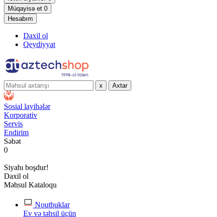
Müqayisə et
0
Hesabım
Daxil ol
Qeydiyyat
x
Axtar
Sosial layihələr
Korporativ
Servis
Endirim
Səbət
0
Siyahı boşdur!
Daxil ol
Məhsul Kataloqu
Noutbuklar
Ev və təhsil üçün