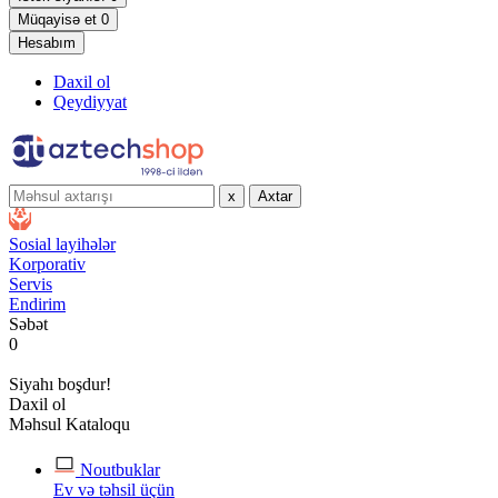
Müqayisə et
0
Hesabım
Daxil ol
Qeydiyyat
x
Axtar
Sosial layihələr
Korporativ
Servis
Endirim
Səbət
0
Siyahı boşdur!
Daxil ol
Məhsul Kataloqu
Noutbuklar
Ev və təhsil üçün