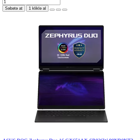
Səbətə at
1 kliklə al