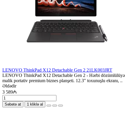
LENOVO ThinkPad X12 Detachable Gen 2 21LK003JRT
LENOVO ThinkPad X12 Detachable Gen 2 - Hərbi dözümlülüyə
malik portativ premium biznes planşeti. 12.3" toxunuşlu ekranı, ..
Əldədir
3 589₼
Səbətə at
1 kliklə al