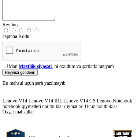
Reytinq
captcha Kodu
Mən
Məxfilik siyasəti
-ni oxudum və şərtlərlə razıyam
Rəyinizi göndərin
Bu məhsul üçün şərh yazılmayıb.
Lenovo V14
Lenovo V14 IRL
Lenovo V14 G5
Lenovo Notebook
notebook qiymetleri
noutbuklar qiymətləri
Ucuz noutbuklar
Oxşar məhsullar