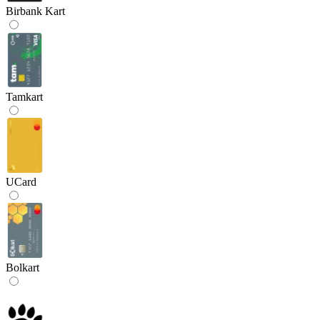
Birbank Kart
Tamkart
UCard
Bolkart