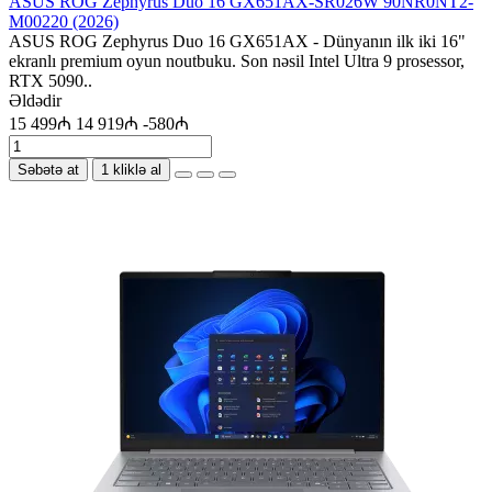
ASUS ROG Zephyrus Duo 16 GX651AX-SR026W 90NR0NT2-
M00220 (2026)
ASUS ROG Zephyrus Duo 16 GX651AX - Dünyanın ilk iki 16"
ekranlı premium oyun noutbuku. Son nəsil Intel Ultra 9 prosessor,
RTX 5090..
Əldədir
15 499₼
14 919₼
-580₼
Səbətə at
1 kliklə al