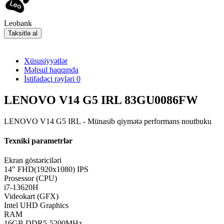
Leobank
Taksitlə al
Xüsusiyyətlər
Məhsul haqqında
İstifadəçi rəyləri
0
LENOVO V14 G5 IRL 83GU0086FW
LENOVO V14 G5 IRL - Münasib qiymətə performans noutbuku
Texniki parametrlər
Ekran göstəriciləri
14" FHD(1920x1080) IPS
Prosessor (CPU)
i7-13620H
Videokart (GFX)
Intel UHD Graphics
RAM
16GB DDR5-5200MHz