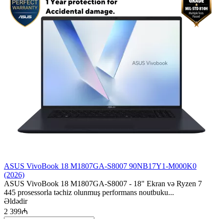
ASUS VivoBook 18 M1807GA-S8007 90NB17Y1-M000K0
(2026)
ASUS VivoBook 18 M1807GA-S8007 - 18" Ekran və Ryzen 7
445 prosessorla təchiz olunmuş performans noutbuku...
Əldədir
2 399₼