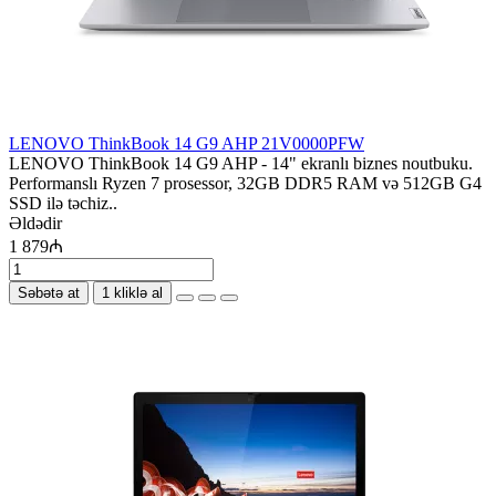
LENOVO ThinkBook 14 G9 AHP 21V0000PFW
LENOVO ThinkBook 14 G9 AHP - 14" ekranlı biznes noutbuku.
Performanslı Ryzen 7 prosessor, 32GB DDR5 RAM və 512GB G4
SSD ilə təchiz..
Əldədir
1 879₼
Səbətə at
1 kliklə al