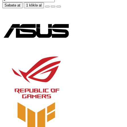
Səbətə at
1 kliklə al