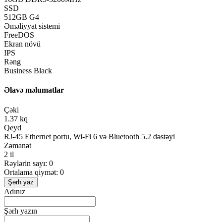
SSD
512GB G4
Əməliyyat sistemi
FreeDOS
Ekran növü
IPS
Rəng
Business Black
Əlavə məlumatlar
Çəki
1.37 kq
Qeyd
RJ-45 Ethernet portu, Wi-Fi 6 və Bluetooth 5.2 dəstəyi
Zəmanət
2 il
Rəylərin sayı: 0
Ortalama qiymət: 0
Şərh yaz
Adınız
Şərh yazın