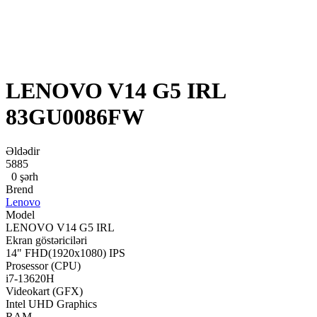
LENOVO V14 G5 IRL
83GU0086FW
Əldədir
5885
0 şərh
Brend
Lenovo
Model
LENOVO V14 G5 IRL
Ekran göstəriciləri
14" FHD(1920x1080) IPS
Prosessor (CPU)
i7-13620H
Videokart (GFX)
Intel UHD Graphics
RAM