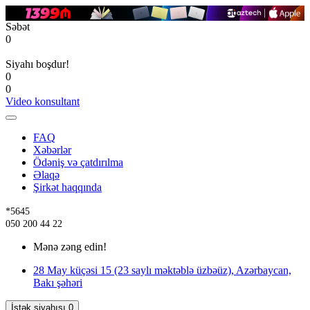
Səbət
0
Siyahı boşdur!
0
0
Video konsultant
FAQ
Xəbərlər
Ödəniş və çatdırılma
Əlaqə
Şirkət haqqında
*5645
050 200 44 22
Mənə zəng edin!
28 May küçəsi 15 (23 saylı məktəblə üzbəüz), Azərbaycan,
Bakı şəhəri
İstək siyahısı
0