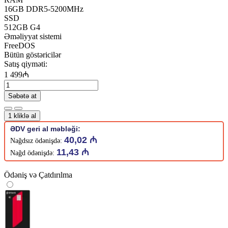
16GB DDR5-5200MHz
SSD
512GB G4
Əməliyyat sistemi
FreeDOS
Bütün göstəricilər
Satış qiyməti:
1 499₼
Səbətə at
1 kliklə al
ƏDV geri al məbləği:
40,02 ₼
Nağdsız ödənişdə:
11,43 ₼
Nağd ödənişdə:
Ödəniş və Çatdırılma