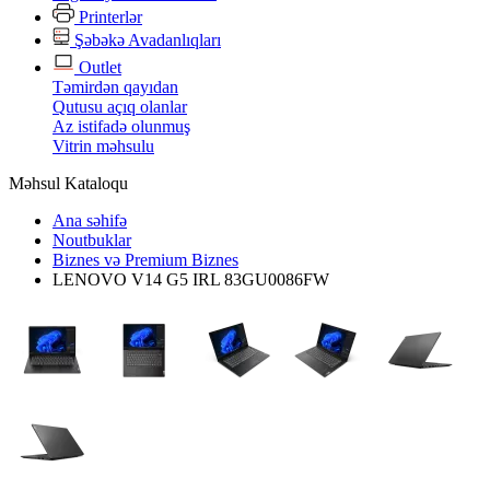
Printerlər
Şəbəkə Avadanlıqları
Outlet
Təmirdən qayıdan
Qutusu açıq olanlar
Az istifadə olunmuş
Vitrin məhsulu
Məhsul Kataloqu
Ana səhifə
Noutbuklar
Biznes və Premium Biznes
LENOVO V14 G5 IRL 83GU0086FW