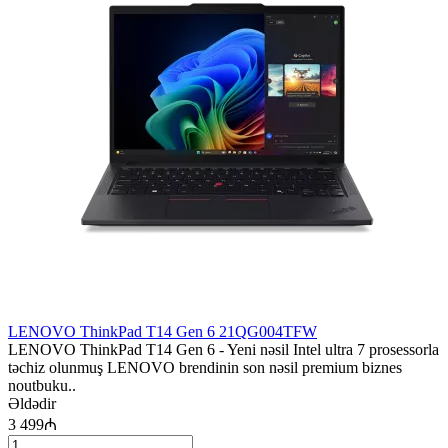
LENOVO ThinkPad T14 Gen 6 21QG004TFW
LENOVO ThinkPad T14 Gen 6 - Yeni nəsil Intel ultra 7 prosessorla
təchiz olunmuş LENOVO brendinin son nəsil premium biznes
noutbuku..
Əldədir
3 499₼