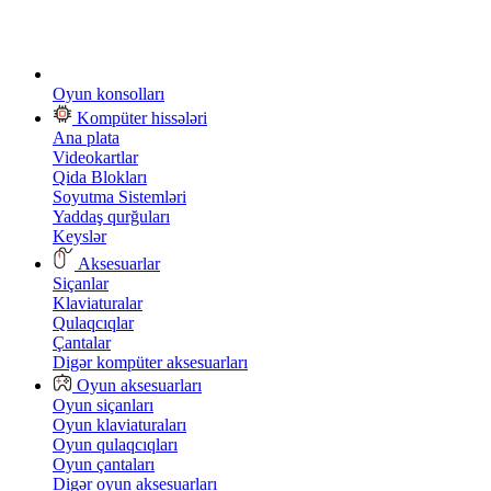
Oyun konsolları
Kompüter hissələri
Ana plata
Videokartlar
Qida Blokları
Soyutma Sistemləri
Yaddaş qurğuları
Keyslər
Aksesuarlar
Siçanlar
Klaviaturalar
Qulaqcıqlar
Çantalar
Digər kompüter aksesuarları
Oyun aksesuarları
Oyun siçanları
Oyun klaviaturaları
Oyun qulaqcıqları
Oyun çantaları
Digər oyun aksesuarları