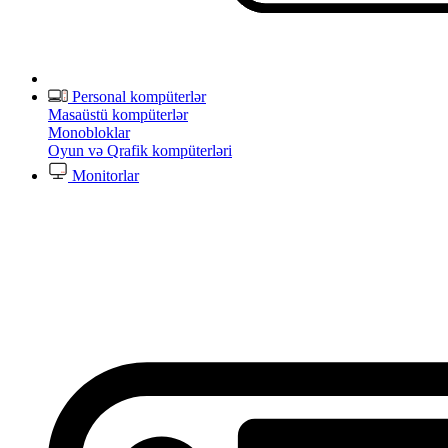
Personal kompüterlər
Masaüstü kompüterlər
Monobloklar
Oyun və Qrafik kompüterləri
Monitorlar