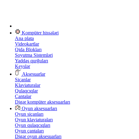
Kompüter hissələri
Ana plata
Videokartlar
Qida Blokları
Soyutma Sistemləri
Yaddaş qurğuları
Keyslər
Aksesuarlar
Siçanlar
Klaviaturalar
Qulaqcıqlar
Çantalar
Digər kompüter aksesuarları
Oyun aksesuarları
Oyun siçanları
Oyun klaviaturaları
Oyun qulaqcıqları
Oyun çantaları
Digər oyun aksesuarları