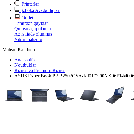
Printerlər
Şəbəkə Avadanlıqları
Outlet
Təmirdən qayıdan
Qutusu açıq olanlar
Az istifadə olunmuş
Vitrin məhsulu
Məhsul Kataloqu
Ana səhifə
Noutbuklar
Biznes və Premium Biznes
ASUS ExpertBook B2 B2502CVA-KJ0173 90NX06F1-M00