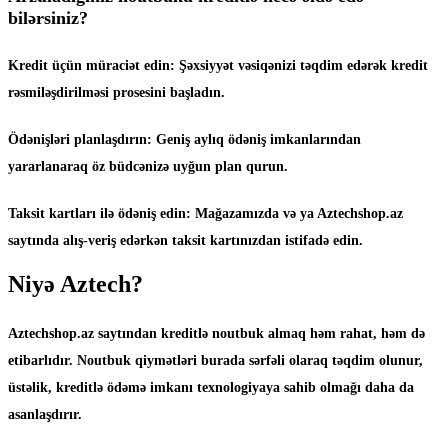
bilərsiniz?
Kredit üçün müraciət edin: Şəxsiyyət vəsiqənizi təqdim edərək kredit
rəsmiləşdirilməsi prosesini başladın.
Ödənişləri planlaşdırın: Geniş aylıq ödəniş imkanlarından
yararlanaraq öz büdcənizə uyğun plan qurun.
Taksit kartları ilə ödəniş edin: Mağazamızda və ya Aztechshop.az
saytında alış-veriş edərkən taksit kartınızdan istifadə edin.
Niyə Aztech?
Aztechshop.az saytından kreditlə noutbuk almaq həm rahat, həm də
etibarlıdır. Noutbuk qiymətləri burada sərfəli olaraq təqdim olunur,
üstəlik, kreditlə ödəmə imkanı texnologiyaya sahib olmağı daha da
asanlaşdırır.