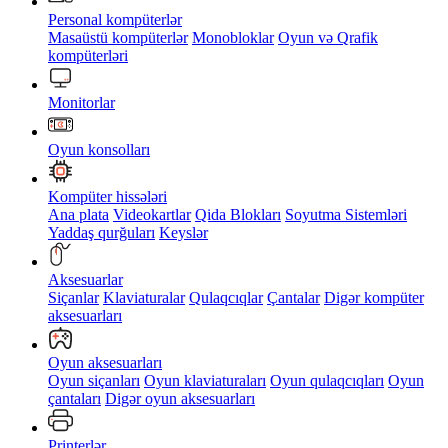
Personal kompüterlər
Masaüstü kompüterlər
Monobloklar
Oyun və Qrafik
kompüterləri
Monitorlar
Oyun konsolları
Kompüter hissələri
Ana plata
Videokartlar
Qida Blokları
Soyutma Sistemləri
Yaddaş qurğuları
Keyslər
Aksesuarlar
Siçanlar
Klaviaturalar
Qulaqcıqlar
Çantalar
Digər kompüter
aksesuarları
Oyun aksesuarları
Oyun siçanları
Oyun klaviaturaları
Oyun qulaqcıqları
Oyun
çantaları
Digər oyun aksesuarları
Printerlər