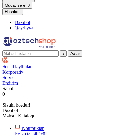
Müqayisə et
0
Hesabım
Daxil ol
Qeydiyyat
x
Axtar
Sosial layihələr
Korporativ
Servis
Endirim
Səbət
0
Siyahı boşdur!
Daxil ol
Məhsul Kataloqu
Noutbuklar
Ev və təhsil üçün