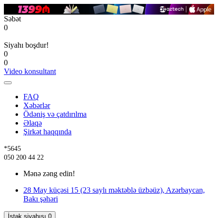
Səbət
0
Siyahı boşdur!
0
0
Video konsultant
FAQ
Xəbərlər
Ödəniş və çatdırılma
Əlaqə
Şirkət haqqında
*5645
050 200 44 22
Mənə zəng edin!
28 May küçəsi 15 (23 saylı məktəblə üzbəüz), Azərbaycan,
Bakı şəhəri
İstək siyahısı
0