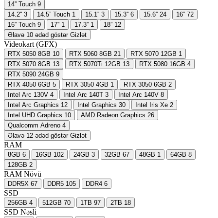
14” Touch
9
14.2''
3
14.5” Touch
1
15.1''
3
15.3''
6
15.6”
24
16”
72
16” Touch
9
17''
1
17.3”
1
18”
12
Əlavə 10 ədəd göstər
Gizlət
Videokart (GFX)
RTX 5050 8GB
10
RTX 5060 8GB
21
RTX 5070 12GB
1
RTX 5070 8GB
13
RTX 5070Ti 12GB
13
RTX 5080 16GB
4
RTX 5090 24GB
9
RTX 4050 6GB
5
RTX 3050 4GB
1
RTX 3050 6GB
2
Intel Arc 130V
4
Intel Arc 140T
3
Intel Arc 140V
8
Intel Arc Graphics
12
Intel Graphics
30
Intel Iris Xe
2
Intel UHD Graphics
10
AMD Radeon Graphics
26
Qualcomm Adreno
4
Əlavə 12 ədəd göstər
Gizlət
RAM
8GB
6
16GB
102
24GB
3
32GB
67
48GB
1
64GB
8
128GB
2
RAM Növü
DDR5X
67
DDR5
105
DDR4
6
SSD
256GB
4
512GB
70
1TB
97
2TB
18
SSD Nəsli