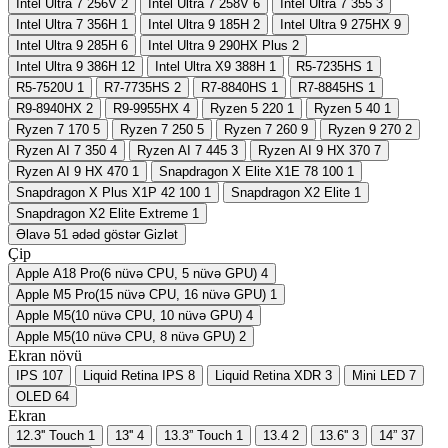
Intel Ultra 7 256V
2
Intel Ultra 7 258V
6
Intel Ultra 7 355
3
Intel Ultra 7 356H
1
Intel Ultra 9 185H
2
Intel Ultra 9 275HX
9
Intel Ultra 9 285H
6
Intel Ultra 9 290HX Plus
2
Intel Ultra 9 386H
12
Intel Ultra X9 388H
1
R5-7235HS
1
R5-7520U
1
R7-7735HS
2
R7-8840HS
1
R7-8845HS
1
R9-8940HX
2
R9-9955HX
4
Ryzen 5 220
1
Ryzen 5 40
1
Ryzen 7 170
5
Ryzen 7 250
5
Ryzen 7 260
9
Ryzen 9 270
2
Ryzen AI 7 350
4
Ryzen AI 7 445
3
Ryzen AI 9 HX 370
7
Ryzen AI 9 HX 470
1
Snapdragon X Elite X1E 78 100
1
Snapdragon X Plus X1P 42 100
1
Snapdragon X2 Elite
1
Snapdragon X2 Elite Extreme
1
Əlavə 51 ədəd göstər
Gizlət
Çip
Apple A18 Pro(6 nüvə CPU, 5 nüvə GPU)
4
Apple M5 Pro(15 nüvə CPU, 16 nüvə GPU)
1
Apple M5(10 nüvə CPU, 10 nüvə GPU)
4
Apple M5(10 nüvə CPU, 8 nüvə GPU)
2
Ekran növü
IPS
107
Liquid Retina IPS
8
Liquid Retina XDR
3
Mini LED
7
OLED
64
Ekran
12.3'' Touch
1
13''
4
13.3” Touch
1
13.4
2
13.6''
3
14”
37