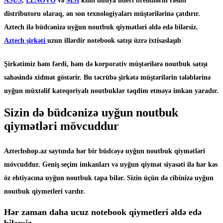
ASUS
,
LENOVO
və
MSI
kimi dünya lideri brendlərin rəsmi
distributoru olaraq, ən son texnologiyaları müştərilərinə çatdırır.
Aztech ilə büdcənizə uyğun noutbuk qiymətləri əldə edə bilərsiz.
Aztech şirkəti
uzun illərdir notebook satışı üzrə ixtisaslaşıb
Şirkətimiz həm fərdi, həm də korporativ müştərilərə noutbuk satışı
sahəsində xidmət göstərir. Bu təcrübə şirkətə müştərilərin tələblərinə
uyğun müxtəlif kateqoriyalı noutbuklar təqdim etməyə imkan yaradır.
Sizin də büdcənizə uyğun noutbuk
qiymətləri mövcuddur
Aztechshop.az saytında hər bir büdcəyə uyğun noutbuk qiymətləri
mövcuddur. Geniş seçim imkanları və uyğun qiymət siyasəti ilə hər kəs
öz ehtiyacına uyğun noutbuk tapa bilər. Sizin üçün də cibinizə uyğun
noutbuk qiymetleri vardır.
Hər zaman daha ucuz notebook qiymetleri əldə edə
bilərsiz