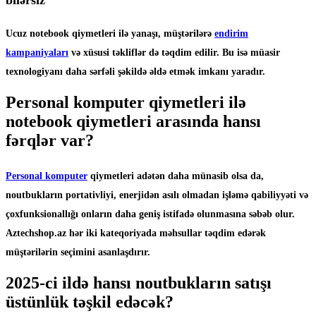
Ucuz notebook qiymetleri ilə yanaşı, müştərilərə
endirim
kampaniyaları
və xüsusi təkliflər də təqdim edilir. Bu isə müasir
texnologiyanı daha sərfəli şəkildə əldə etmək imkanı yaradır.
Personal komputer qiymetleri ilə
notebook qiymetleri arasında hansı
fərqlər var?
Personal komputer
qiymetleri adətən daha münasib olsa da,
noutbukların portativliyi, enerjidən asılı olmadan işləmə qabiliyyəti və
çoxfunksionallığı onların daha geniş istifadə olunmasına səbəb olur.
Aztechshop.az hər iki kateqoriyada məhsullar təqdim edərək
müştərilərin seçimini asanlaşdırır.
2025-ci ildə hansı noutbukların satışı
üstünlük təşkil edəcək?