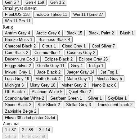
Gen 5
7
Gen 4
169
Gen 3
2
Əməliyyat sistemi
FreeDOS
138
macOS Tahoe
11
Win 11 Home
27
Win 11 Pro
11
Rəng
Antrim Gray
4
Arctic Grey
6
Black
15
Black, Paint
2
Blush
1
Breeze Moss
1
Business Black
4
Charcoal Black
2
Citrus
1
Cloud Grey
1
Cool Silver
7
Core Black
2
Cosmic Blue
1
Cosmos Gray
2
Decennium Gold
1
Eclipse Black
2
Eclipse Gray
23
Foggy Silver
2
Gentle Grey
11
Grey
1
Indigo
1
Inkwell Gray
1
Jade Black
2
Jaeger Gray
14
Jet Fog
1
Luna Grey
19
Matte Black
4
Matte Gray
1
Mecha Gray
5
Midnight
3
Misty Grey
10
Moher Gray
2
Nano Black
6
Off Black
7
Platinum White
5
Quiet Blue
2
Scandinavian White
2
Seafoam Green
1
Silver
1
SkyBlue
1
Space Black
3
Star Black
2
Stellar Grey
3
Translucent black
2
Zabriskie Beige
2
Əlavə 38 ədəd göstər
Gizlət
Zəmanət
1 il
87
2 il
88
3 il
14
Sıfırla
Filter daxil et