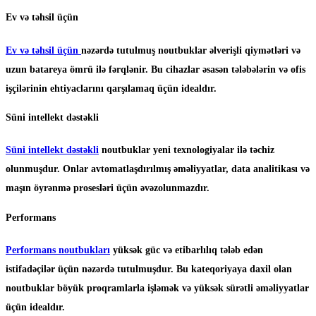
Ev və təhsil üçün
Ev və təhsil üçün
nəzərdə tutulmuş noutbuklar əlverişli qiymətləri və
uzun batareya ömrü ilə fərqlənir. Bu cihazlar əsasən tələbələrin və ofis
işçilərinin ehtiyaclarını qarşılamaq üçün idealdır.
Süni intellekt dəstəkli
Süni intellekt dəstəkli
noutbuklar yeni texnologiyalar ilə təchiz
olunmuşdur. Onlar avtomatlaşdırılmış əməliyyatlar, data analitikası və
maşın öyrənmə prosesləri üçün əvəzolunmazdır.
Performans
Performans noutbukları
yüksək güc və etibarlılıq tələb edən
istifadəçilər üçün nəzərdə tutulmuşdur. Bu kateqoriyaya daxil olan
noutbuklar böyük proqramlarla işləmək və yüksək sürətli əməliyyatlar
üçün idealdır.