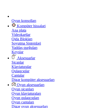
Oyun konsolları
Kompüter hissələri
Ana plata
Videokartlar
Qida Blokları
Soyutma Sistemləri
Yaddaş qurğuları
Keyslər
Aksesuarlar
Siçanlar
Klaviaturalar
Qulaqcıqlar
Çantalar
Digər kompüter aksesuarları
Oyun aksesuarları
Oyun siçanları
Oyun klaviaturaları
Oyun qulaqcıqları
Oyun çantaları
Digər oyun aksesuarları