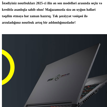
İstədiyiniz noutbukları 2025-ci ilin ən son modelləri arasında seçin və
kreditlə asanlıqla sahib olun! Mağazamızda sizə ən uyğun həlləri
təqdim etməyə hər zaman hazırıq. Tək şəxsiyyət vəsiqəsi ilə
arzuladığınız noutbuk artıq bir addımlığınızdadır!