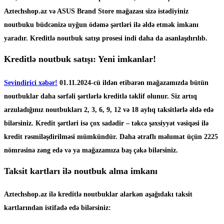
Aztechshop.az və ASUS Brand Store mağazası sizə istədiyiniz
noutbuku büdcənizə uyğun ödəmə şərtləri ilə əldə etmək imkanı
yaradır. Kreditlə noutbuk satışı prosesi indi daha da asanlaşdırılıb.
Kreditlə noutbuk satışı: Yeni imkanlar!
Sevindirici xəbər!
01.11.2024-cü ildən etibarən mağazamızda bütün
noutbuklar daha sərfəli şərtlərlə kreditlə təklif olunur. Siz artıq
arzuladığınız noutbukları 2, 3, 6, 9, 12 və 18 aylıq taksitlərlə əldə edə
bilərsiniz. Kredit şərtləri isə çox sadədir – təkcə şəxsiyyət vəsiqəsi ilə
kredit rəsmiləşdirilməsi mümkündür. Daha ətraflı məlumat üçün 2225
nömrəsinə zəng edə və ya mağazamıza baş çəkə bilərsiniz.
Taksit kartları ilə noutbuk alma imkanı
Aztechshop.az ilə kreditlə noutbuklar alarkən aşağıdakı taksit
kartlarından istifadə edə bilərsiniz: