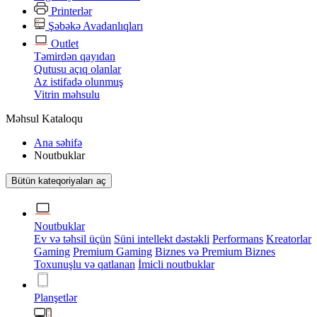
Printerlər
Şəbəkə Avadanlıqları
Outlet
Təmirdən qayıdan
Qutusu açıq olanlar
Az istifadə olunmuş
Vitrin məhsulu
Məhsul Kataloqu
Ana səhifə
Noutbuklar
Bütün kateqoriyaları aç
Noutbuklar
Ev və təhsil üçün
Süni intellekt dəstəkli
Performans
Kreatorlar
Gaming
Premium Gaming
Biznes və Premium Biznes
Toxunuşlu və qatlanan
İmicli noutbuklar
Planşetlər