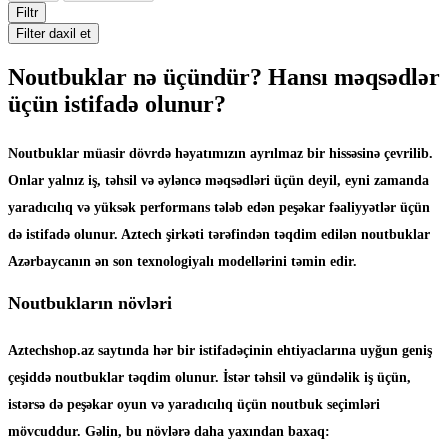
Filtr
Filter daxil et
Noutbuklar nə üçündür? Hansı məqsədlər
üçün istifadə olunur?
Noutbuklar müasir dövrdə həyatımızın ayrılmaz bir hissəsinə çevrilib.
Onlar yalnız iş, təhsil və əyləncə məqsədləri üçün deyil, eyni zamanda
yaradıcılıq və yüksək performans tələb edən peşəkar fəaliyyətlər üçün
də istifadə olunur. Aztech şirkəti tərəfindən təqdim edilən noutbuklar
Azərbaycanın ən son texnologiyalı modellərini təmin edir.
Noutbukların növləri
Aztechshop.az saytında hər bir istifadəçinin ehtiyaclarına uyğun geniş
çeşiddə noutbuklar təqdim olunur. İstər təhsil və gündəlik iş üçün,
istərsə də peşəkar oyun və yaradıcılıq üçün noutbuk seçimləri
mövcuddur. Gəlin, bu növlərə daha yaxından baxaq: