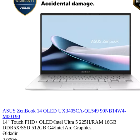
ASUS ZenBook 14 OLED UX3405CA-QL549 90NB14W4-
M00T90
14" Touch FHD+ OLED/Intel Ultra 5 225H/RAM 16GB
DDR5X/SSD 512GB G4/Intel Arc Graphics..
Əldədir
2 099₼