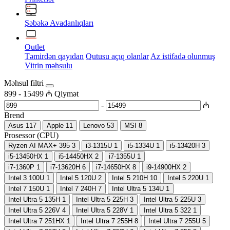
Şəbəkə Avadanlıqları
Outlet
Təmirdən qayıdan
Qutusu açıq olanlar
Az istifadə olunmuş
Vitrin məhsulu
Məhsul filtri
899
-
15499
₼
Qiymət
-
₼
Brend
Asus
117
Apple
11
Lenovo
53
MSI
8
Prosessor (CPU)
Ryzen AI MAX+ 395
3
i3-1315U
1
i5-1334U
1
i5-13420H
3
i5-13450HX
1
i5-14450HX
2
i7-1355U
1
i7-1360P
1
i7-13620H
6
i7-14650HX
8
i9-14900HX
2
Intel 3 100U
1
Intel 5 120U
2
Intel 5 210H
10
Intel 5 220U
1
Intel 7 150U
1
Intel 7 240H
7
Intel Ultra 5 134U
1
Intel Ultra 5 135H
1
Intel Ultra 5 225H
3
Intel Ultra 5 225U
3
Intel Ultra 5 226V
4
Intel Ultra 5 228V
1
Intel Ultra 5 322
1
Intel Ultra 7 251HX
1
Intel Ultra 7 255H
8
Intel Ultra 7 255U
5