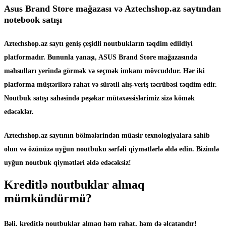
Asus Brand Store mağazası və Aztechshop.az saytından
notebook satışı
Aztechshop.az saytı geniş çeşidli noutbukların təqdim edildiyi
platformadır. Bununla yanaşı, ASUS Brand Store mağazasında
məhsulları yerində görmək və seçmək imkanı mövcuddur. Hər iki
platforma müştərilərə rahat və sürətli alış-veriş təcrübəsi təqdim edir.
Noutbuk satışı sahəsində peşəkar mütəxəssislərimiz sizə kömək
edəcəklər.
Aztechshop.az saytının bölmələrindən müasir texnologiyalara sahib
olun və özünüzə uyğun noutbuku sərfəli qiymətlərlə əldə edin. Bizimlə
uyğun noutbuk qiymətləri əldə edəcəksiz!
Kreditlə noutbuklar almaq
mümkündürmü?
Bəli, kreditlə noutbuklar almaq həm rahat, həm də əlçatandır!