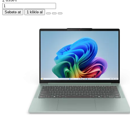
Səbətə at
1 kliklə al