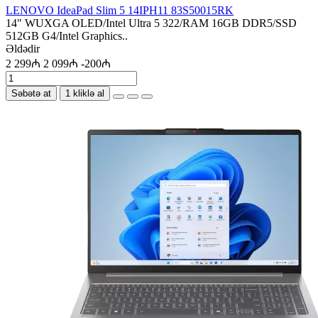
LENOVO IdeaPad Slim 5 14IPH11 83S50015RK
14" WUXGA OLED/Intel Ultra 5 322/RAM 16GB DDR5/SSD
512GB G4/Intel Graphics..
Əldədir
2 299₼
2 099₼
-200₼
Səbətə at
1 kliklə al