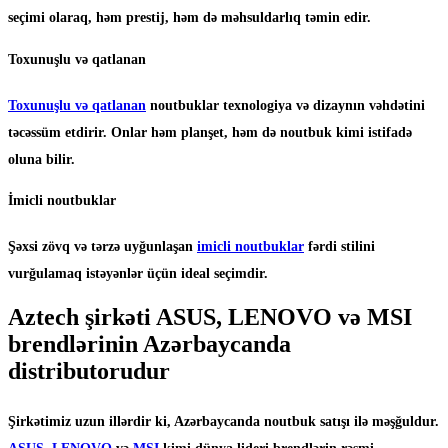
seçimi olaraq, həm prestij, həm də məhsuldarlıq təmin edir.
Toxunuşlu və qatlanan
Toxunuşlu və qatlanan
noutbuklar texnologiya və dizaynın vəhdətini
təcəssüm etdirir. Onlar həm planşet, həm də noutbuk kimi istifadə
oluna bilir.
İmicli noutbuklar
Şəxsi zövq və tərzə uyğunlaşan
imicli noutbuklar
fərdi stilini
vurğulamaq istəyənlər üçün ideal seçimdir.
Aztech şirkəti ASUS, LENOVO və MSI
brendlərinin Azərbaycanda
distributorudur
Şirkətimiz uzun illərdir ki, Azərbaycanda noutbuk satışı ilə məşğuldur.