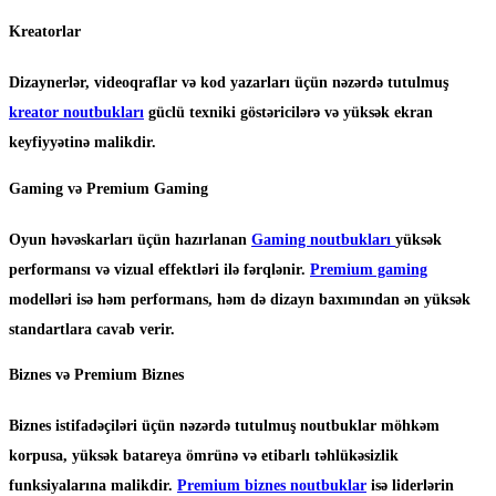
Kreatorlar
Dizaynerlər, videoqraflar və kod yazarları üçün nəzərdə tutulmuş
kreator noutbukları
güclü texniki göstəricilərə və yüksək ekran
keyfiyyətinə malikdir.
Gaming və Premium Gaming
Oyun həvəskarları üçün hazırlanan
Gaming noutbukları
yüksək
performansı və vizual effektləri ilə fərqlənir.
Premium gaming
modelləri isə həm performans, həm də dizayn baxımından ən yüksək
standartlara cavab verir.
Biznes və Premium Biznes
Biznes istifadəçiləri üçün nəzərdə tutulmuş noutbuklar möhkəm
korpusa, yüksək batareya ömrünə və etibarlı təhlükəsizlik
funksiyalarına malikdir.
Premium biznes noutbuklar
isə liderlərin