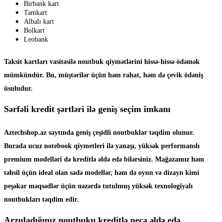
Birbank kart
Tamkart
Albalı kart
Bolkart
Leobank
Taksit kartları vasitəsilə noutbuk qiymətlərini hissə-hissə ödəmək
mümkündür. Bu, müştərilər üçün həm rahat, həm də çevik ödəniş
üsuludur.
Sərfəli kredit şərtləri ilə geniş seçim imkanı
Aztechshop.az saytında geniş çeşidli noutbuklar təqdim olunur.
Burada ucuz notebook qiymetleri ilə yanaşı, yüksək performanslı
premium modelləri də kreditlə əldə edə bilərsiniz. Mağazamız həm
təhsil üçün ideal olan sadə modellər, həm də oyun və dizayn kimi
peşəkar məqsədlər üçün nəzərdə tutulmuş yüksək texnologiyalı
noutbukları təqdim edir.
Arzuladığınız noutbuku kreditlə necə əldə edə