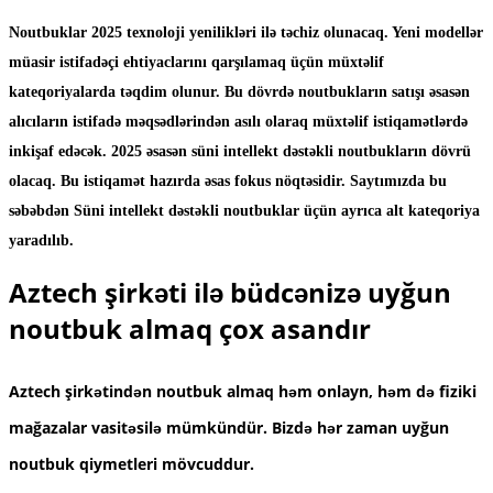
Noutbuklar 2025 texnoloji yenilikləri ilə təchiz olunacaq. Yeni modellər
müasir istifadəçi ehtiyaclarını qarşılamaq üçün müxtəlif
kateqoriyalarda təqdim olunur. Bu dövrdə noutbukların satışı əsasən
alıcıların istifadə məqsədlərindən asılı olaraq müxtəlif istiqamətlərdə
inkişaf edəcək. 2025 əsasən süni intellekt dəstəkli noutbukların dövrü
olacaq. Bu istiqamət hazırda əsas fokus nöqtəsidir. Saytımızda bu
səbəbdən Süni intellekt dəstəkli noutbuklar üçün ayrıca alt kateqoriya
yaradılıb.
Aztech şirkəti ilə büdcənizə uyğun
noutbuk almaq çox asandır
Aztech şirkətindən noutbuk almaq həm onlayn, həm də fiziki
mağazalar vasitəsilə mümkündür. Bizdə hər zaman uyğun
noutbuk qiymetleri mövcuddur.