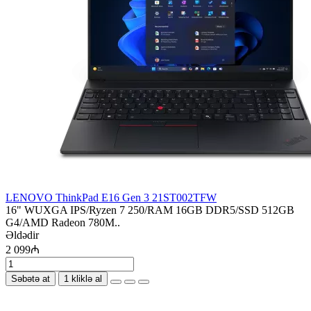
LENOVO ThinkPad E16 Gen 3 21ST002TFW
16" WUXGA IPS/Ryzen 7 250/RAM 16GB DDR5/SSD 512GB
G4/AMD Radeon 780M..
Əldədir
2 099₼
Səbətə at
1 kliklə al