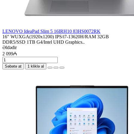
LENOVO IdeaPad Slim 5 16IRH10 83HS0072RK
16" WUXGA(1920x1200) IPS/i7-13620H/RAM 32GB
DDR5/SSD 1TB G4/Intel UHD Graphics..
Əldədir
2 099₼
Səbətə at
1 kliklə al