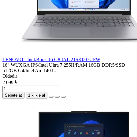
LENOVO ThinkBook 16 G8 IAL 21SK007UFW
16" WUXGA IPS/Intel Ultra 7 255H/RAM 16GB DDR5/SSD
512GB G4/Intel Arc 140T..
Əldədir
2 099₼
Səbətə at
1 kliklə al