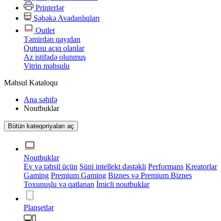
Printerlər
Şəbəkə Avadanlıqları
Outlet
Təmirdən qayıdan
Qutusu açıq olanlar
Az istifadə olunmuş
Vitrin məhsulu
Məhsul Kataloqu
Ana səhifə
Noutbuklar
Bütün kateqoriyaları aç
Noutbuklar
Ev və təhsil üçün
Süni intellekt dəstəkli
Performans
Kreatorlar
Gaming
Premium Gaming
Biznes və Premium Biznes
Toxunuşlu və qatlanan
İmicli noutbuklar
Planşetlər