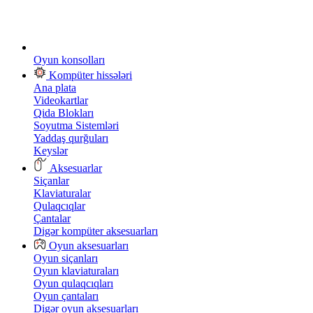
Oyun konsolları
Kompüter hissələri
Ana plata
Videokartlar
Qida Blokları
Soyutma Sistemləri
Yaddaş qurğuları
Keyslər
Aksesuarlar
Siçanlar
Klaviaturalar
Qulaqcıqlar
Çantalar
Digər kompüter aksesuarları
Oyun aksesuarları
Oyun siçanları
Oyun klaviaturaları
Oyun qulaqcıqları
Oyun çantaları
Digər oyun aksesuarları