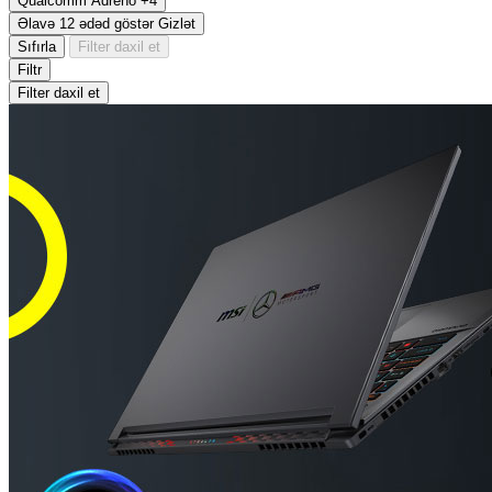
Qualcomm Adreno
+4
Əlavə 12 ədəd göstər
Gizlət
Sıfırla
Filter daxil et
Filtr
Filter daxil et