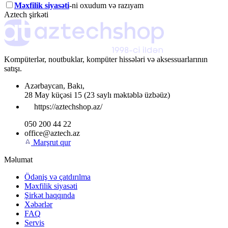
Məxfilik siyasəti
-ni oxudum və razıyam
Aztech şirkəti
Kompüterlər, noutbuklar, kompüter hissələri və aksessuarlarının
satışı.
Azərbaycan
,
Bakı
,
28 May küçəsi 15
(23 saylı məktəblə üzbəüz)
https://aztechshop.az/
050 200 44 22
office@aztech.az
Marşrut qur
Məlumat
Ödəniş və çatdırılma
Məxfilik siyasəti
Şirkət haqqında
Xəbərlər
FAQ
Servis