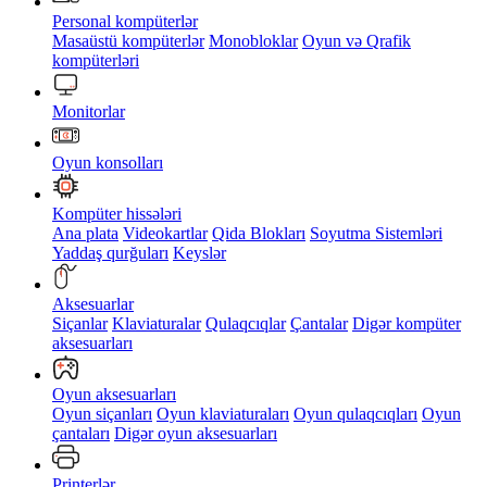
Personal kompüterlər
Masaüstü kompüterlər
Monobloklar
Oyun və Qrafik
kompüterləri
Monitorlar
Oyun konsolları
Kompüter hissələri
Ana plata
Videokartlar
Qida Blokları
Soyutma Sistemləri
Yaddaş qurğuları
Keyslər
Aksesuarlar
Siçanlar
Klaviaturalar
Qulaqcıqlar
Çantalar
Digər kompüter
aksesuarları
Oyun aksesuarları
Oyun siçanları
Oyun klaviaturaları
Oyun qulaqcıqları
Oyun
çantaları
Digər oyun aksesuarları
Printerlər