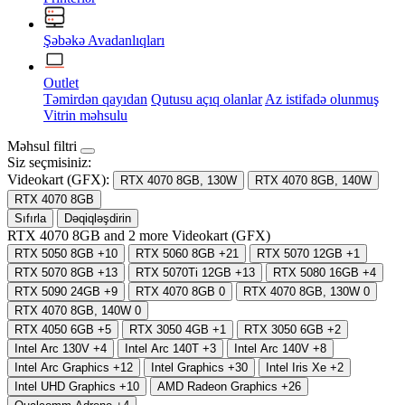
Şəbəkə Avadanlıqları
Outlet
Təmirdən qayıdan
Qutusu açıq olanlar
Az istifadə olunmuş
Vitrin məhsulu
Məhsul filtri
Siz seçmisiniz:
Videokart (GFX):
RTX 4070 8GB, 130W
RTX 4070 8GB, 140W
RTX 4070 8GB
Sıfırla
Dəqiqləşdirin
RTX 4070 8GB and
2
more
Videokart (GFX)
RTX 5050 8GB
+10
RTX 5060 8GB
+21
RTX 5070 12GB
+1
RTX 5070 8GB
+13
RTX 5070Ti 12GB
+13
RTX 5080 16GB
+4
RTX 5090 24GB
+9
RTX 4070 8GB
0
RTX 4070 8GB, 130W
0
RTX 4070 8GB, 140W
0
RTX 4050 6GB
+5
RTX 3050 4GB
+1
RTX 3050 6GB
+2
Intel Arc 130V
+4
Intel Arc 140T
+3
Intel Arc 140V
+8
Intel Arc Graphics
+12
Intel Graphics
+30
Intel Iris Xe
+2
Intel UHD Graphics
+10
AMD Radeon Graphics
+26