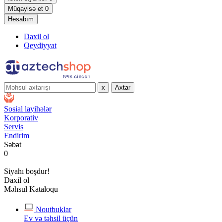
Müqayisə et
0
Hesabım
Daxil ol
Qeydiyyat
x
Axtar
Sosial layihələr
Korporativ
Servis
Endirim
Səbət
0
Siyahı boşdur!
Daxil ol
Məhsul Kataloqu
Noutbuklar
Ev və təhsil üçün