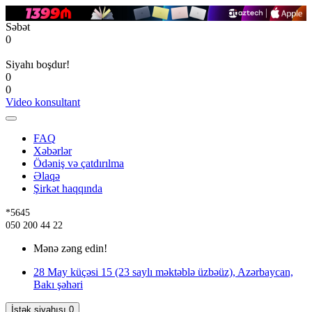
Səbət
0
Siyahı boşdur!
0
0
Video konsultant
FAQ
Xəbərlər
Ödəniş və çatdırılma
Əlaqə
Şirkət haqqında
*5645
050 200 44 22
Mənə zəng edin!
28 May küçəsi 15 (23 saylı məktəblə üzbəüz), Azərbaycan,
Bakı şəhəri
İstək siyahısı
0