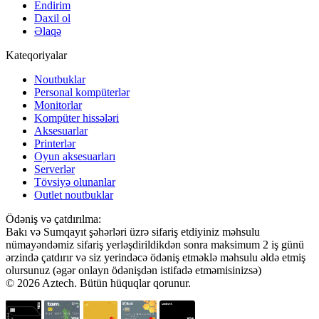
Endirim
Daxil ol
Əlaqə
Kateqoriyalar
Noutbuklar
Personal kompüterlər
Monitorlar
Kompüter hissələri
Aksesuarlar
Printerlər
Oyun aksesuarları
Serverlər
Tövsiyə olunanlar
Outlet noutbuklar
Ödəniş və çatdırılma:
Bakı və Sumqayıt şəhərləri üzrə sifariş etdiyiniz məhsulu
nümayəndəmiz sifariş yerləşdirildikdən sonra maksimum 2 iş günü
ərzində çatdırır və siz yerindəcə ödəniş etməklə məhsulu əldə etmiş
olursunuz (əgər onlayn ödənişdən istifadə etməmisinizsə)
© 2026 Aztech. Bütün hüquqlar qorunur.