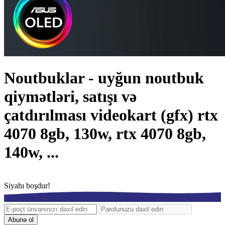
Noutbuklar - uyğun noutbuk
qiymətləri, satışı və
çatdırılması videokart (gfx) rtx
4070 8gb, 130w, rtx 4070 8gb,
140w, ...
Siyahı boşdur!
Abunə ol