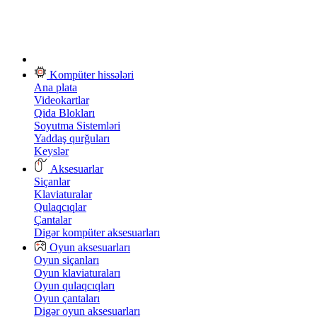
Kompüter hissələri
Ana plata
Videokartlar
Qida Blokları
Soyutma Sistemləri
Yaddaş qurğuları
Keyslər
Aksesuarlar
Siçanlar
Klaviaturalar
Qulaqcıqlar
Çantalar
Digər kompüter aksesuarları
Oyun aksesuarları
Oyun siçanları
Oyun klaviaturaları
Oyun qulaqcıqları
Oyun çantaları
Digər oyun aksesuarları