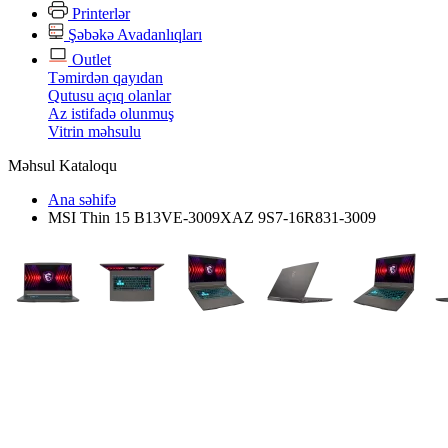
Printerlər
Şəbəkə Avadanlıqları
Outlet
Təmirdən qayıdan
Qutusu açıq olanlar
Az istifadə olunmuş
Vitrin məhsulu
Məhsul Kataloqu
Ana səhifə
MSI Thin 15 B13VE-3009XAZ 9S7-16R831-3009