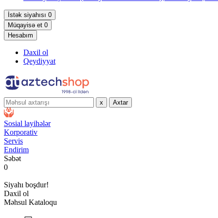
İstək siyahısı
0
Müqayisə et
0
Hesabım
Daxil ol
Qeydiyyat
x
Axtar
Sosial layihələr
Korporativ
Servis
Endirim
Səbət
0
Siyahı boşdur!
Daxil ol
Məhsul Kataloqu