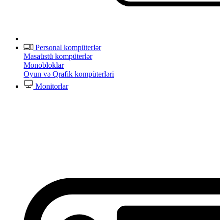
Personal kompüterlər
Masaüstü kompüterlər
Monobloklar
Oyun və Qrafik kompüterləri
Monitorlar