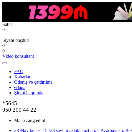
Səbət
0
Siyahı boşdur!
0
0
Video konsultant
FAQ
Xəbərlər
Ödəniş və çatdırılma
Əlaqə
Şirkət haqqında
*5645
050 200 44 22
Mənə zəng edin!
28 May küçəsi 15 (23 saylı məktəblə üzbəüz), Azərbaycan, Bak