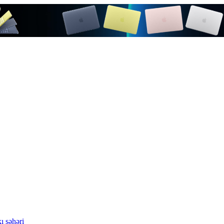
ı şəhəri