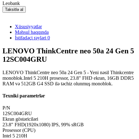
Leobank
Taksitlə al
Xüsusiyyətlər
Məhsul haqqında
İstifadəçi rəyləri
0
LENOVO ThinkCentre neo 50a 24 Gen 5
12SC004GRU
LENOVO ThinkCentre neo 50a 24 Gen 5 - Yeni nəsil Thinkcentre
monoblok.Intel 5 210H prosessor, 23.8" FHD ekran, 16GB DDR5
RAM və 512GB G4 SSD ilə təchiz olunmuş monoblok.
Texniki parametrlər
P/N
12SC004GRU
Ekran göstəriciləri
23.8" FHD(1920x1080) IPS, 99% sRGB
Prosessor (CPU)
Intel 5 210H