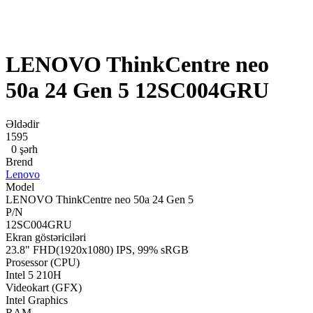
LENOVO ThinkCentre neo
50a 24 Gen 5 12SC004GRU
Əldədir
1595
0 şərh
Brend
Lenovo
Model
LENOVO ThinkCentre neo 50a 24 Gen 5
P/N
12SC004GRU
Ekran göstəriciləri
23.8" FHD(1920x1080) IPS, 99% sRGB
Prosessor (CPU)
Intel 5 210H
Videokart (GFX)
Intel Graphics
RAM