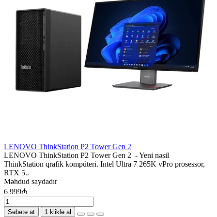
LENOVO ThinkStation P2 Tower Gen 2
LENOVO ThinkStation P2 Tower Gen 2 - Yeni nəsil
ThinkStation qrafik kompüteri. Intel Ultra 7 265K vPro prosessor,
RTX 5..
Məhdud saydadır
6 999₼
Səbətə at
1 kliklə al