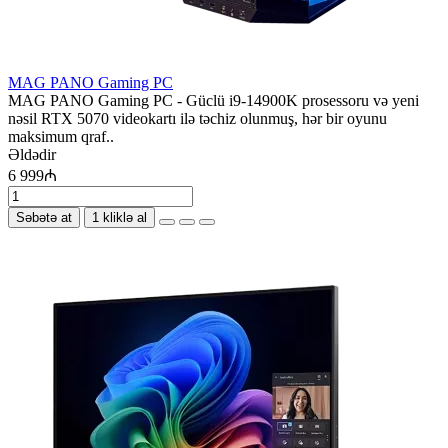
MAG PANO Gaming PC
MAG PANO Gaming PC - ​Güclü i9-14900K prosessoru və yeni
nəsil RTX 5070 videokartı ilə təchiz olunmuş, hər bir oyunu
maksimum qraf..
Əldədir
6 999₼
Səbətə at
1 kliklə al