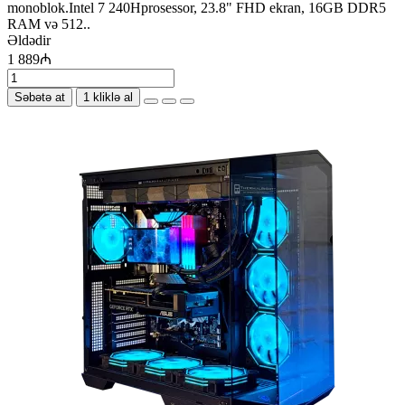
monoblok.Intel 7 240Hprosessor, 23.8" FHD ekran, 16GB DDR5
RAM və 512..
Əldədir
1 889₼
Səbətə at
1 kliklə al