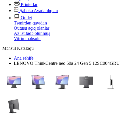
Printerlər
Şəbəkə Avadanlıqları
Outlet
Təmirdən qayıdan
Qutusu açıq olanlar
Az istifadə olunmuş
Vitrin məhsulu
Məhsul Kataloqu
Ana səhifə
LENOVO ThinkCentre neo 50a 24 Gen 5 12SC004GRU