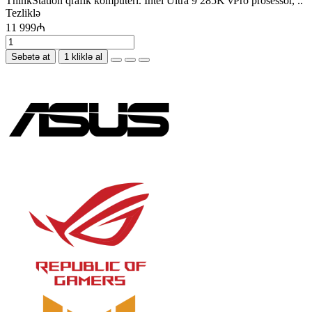
ThinkStation qrafik kompüteri. Intel Ultra 9 285K vPro prosessor, ..
Tezliklə
11 999₼
Səbətə at
1 kliklə al