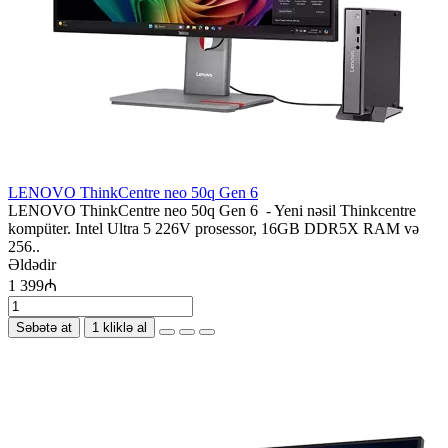
LENOVO ThinkCentre neo 50q Gen 6
LENOVO ThinkCentre neo 50q Gen 6 - Yeni nəsil Thinkcentre
kompüter. Intel Ultra 5 226V prosessor, 16GB DDR5X RAM və
256..
Əldədir
1 399₼
Səbətə at
1 kliklə al