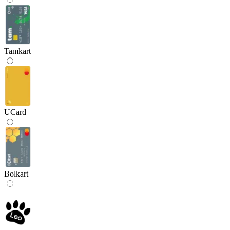
Tamkart
UCard
Bolkart