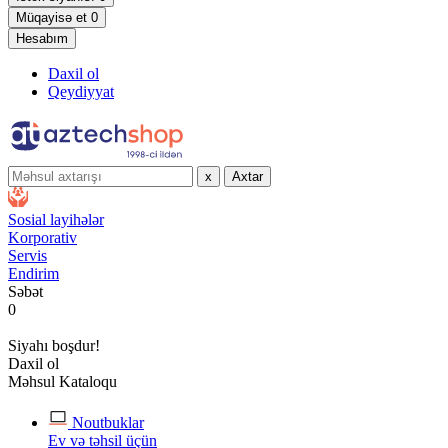
Müqayisə et
0
Hesabım
Daxil ol
Qeydiyyat
x
Axtar
Sosial layihələr
Korporativ
Servis
Endirim
Səbət
0
Siyahı boşdur!
Daxil ol
Məhsul Kataloqu
Noutbuklar
Ev və təhsil üçün