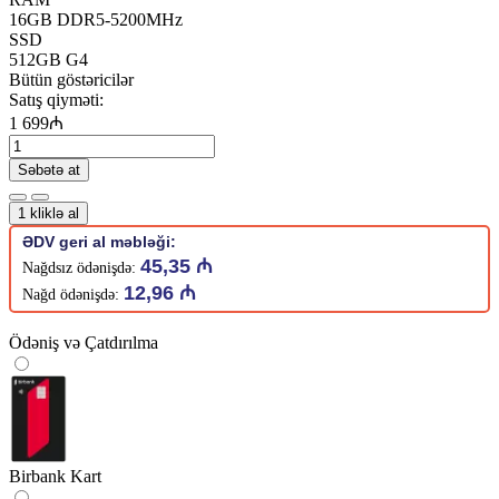
16GB DDR5-5200MHz
SSD
512GB G4
Bütün göstəricilər
Satış qiyməti:
1 699₼
Səbətə at
1 kliklə al
ƏDV geri al məbləği:
45,35 ₼
Nağdsız ödənişdə:
12,96 ₼
Nağd ödənişdə:
Ödəniş və Çatdırılma
Birbank Kart