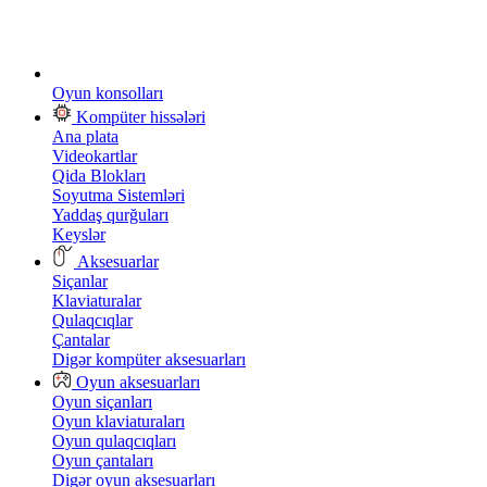
Oyun konsolları
Kompüter hissələri
Ana plata
Videokartlar
Qida Blokları
Soyutma Sistemləri
Yaddaş qurğuları
Keyslər
Aksesuarlar
Siçanlar
Klaviaturalar
Qulaqcıqlar
Çantalar
Digər kompüter aksesuarları
Oyun aksesuarları
Oyun siçanları
Oyun klaviaturaları
Oyun qulaqcıqları
Oyun çantaları
Digər oyun aksesuarları