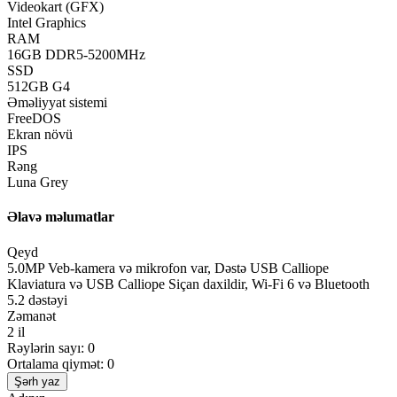
Videokart (GFX)
Intel Graphics
RAM
16GB DDR5-5200MHz
SSD
512GB G4
Əməliyyat sistemi
FreeDOS
Ekran növü
IPS
Rəng
Luna Grey
Əlavə məlumatlar
Qeyd
5.0MP Veb-kamera və mikrofon var, Dəstə USB Calliope
Klaviatura və USB Calliope Siçan daxildir, Wi-Fi 6 və Bluetooth
5.2 dəstəyi
Zəmanət
2 il
Rəylərin sayı: 0
Ortalama qiymət: 0
Şərh yaz