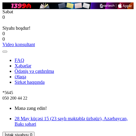
Səbət
0
Siyahı boşdur!
0
0
Video konsultant
FAQ
Xəbərlər
Ödəniş və çatdırılma
Əlaqə
Şirkət haqqında
*5645
050 200 44 22
Mənə zəng edin!
28 May küçəsi 15 (23 saylı məktəblə üzbəüz), Azərbaycan,
Bakı şəhəri
İstək siyahısı
0