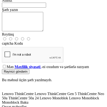
Adınız
Şərh yazın
Reytinq
captcha Kodu
Mən
Məxfilik siyasəti
-ni oxudum və şərtlərlə razıyam
Rəyinizi göndərin
Bu məhsul üçün şərh yazılmayıb.
Lenovo ThinkCentre
Lenovo ThinkCentre Gen 5
ThinkCentre Neo
50a
ThinkCentre 50a 24
Lenovo Monoblok
Lenovo Monoblock
Monoblock Baku
Oxşar məhsullar