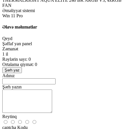
THERMALRIGHT AQUA ELITE 240 BK ARGB V3, 4xRGB
FAN
Əməliyyat sistemi
Win 11 Pro
Əlavə məlumatlar
Qeyd
Şəffaf yan panel
Zəmanət
1 il
Rəylərin sayı: 0
Ortalama qiymət: 0
Şərh yaz
Adınız
Şərh yazın
Reytinq
captcha Kodu