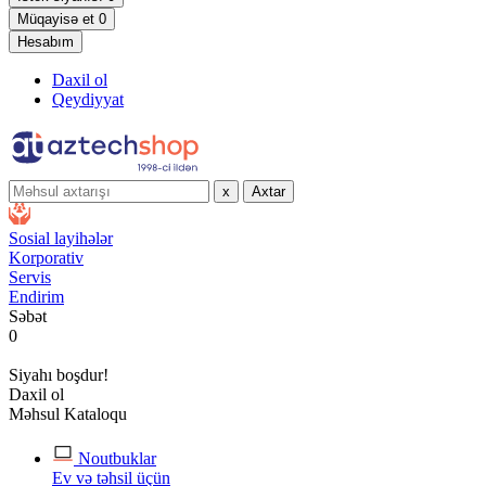
Müqayisə et
0
Hesabım
Daxil ol
Qeydiyyat
x
Axtar
Sosial layihələr
Korporativ
Servis
Endirim
Səbət
0
Siyahı boşdur!
Daxil ol
Məhsul Kataloqu
Noutbuklar
Ev və təhsil üçün