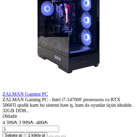
ZALMAN Gaming PC
ZALMAN Gaming PC - Intel i7-14700F prosessoru və RTX
5060Ti qrafik kartı bu sistemi həm iş, həm də oyunlar üçün idealdır.
32GB DDR..
Əldədir
4 399₼
3 999₼
-400₼
Səbətə at
1 kliklə al