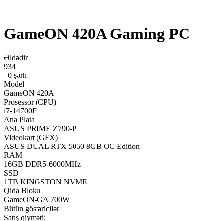
GameON 420A Gaming PC
Əldədir
934
0 şərh
Model
GameON 420A
Prosessor (CPU)
i7-14700F
Ana Plata
ASUS PRIME Z790-P
Videokart (GFX)
ASUS DUAL RTX 5050 8GB OC Edition
RAM
16GB DDR5-6000MHz
SSD
1TB KINGSTON NVME
Qida Bloku
GameON-GA 700W
Bütün göstəricilər
Satış qiyməti: