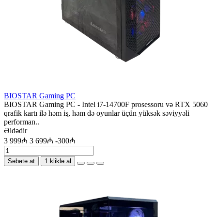
BIOSTAR Gaming PC
BIOSTAR Gaming PC - Intel i7-14700F prosessoru və RTX 5060
qrafik kartı ilə həm iş, həm də oyunlar üçün yüksək səviyyəli
performan..
Əldədir
3 999₼
3 699₼
-300₼
Səbətə at
1 kliklə al