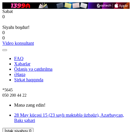
Səbət
0
Siyahı boşdur!
0
0
Video konsultant
FAQ
Xəbərlər
Ödəniş və çatdırılma
Əlaqə
Şirkət haqqında
*5645
050 200 44 22
Mənə zəng edin!
28 May küçəsi 15 (23 saylı məktəblə üzbəüz), Azərbaycan,
Bakı şəhəri
İstək siyahısı
0