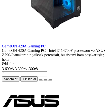
GameON 420A Gaming PC
GameON 420A Gaming PC - Intel i7-14700F prosessoru və ASUS
Z790-P anakartının yüksək potensialı, bu sistemi həm peşəkar işlər,
həm..
Əldədir
3 699₼
3 399₼
-300₼
Səbətə at
1 kliklə al