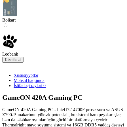
Bolkart
Leobank
Taksitlə al
Xüsusiyyətlər
Məhsul haqqında
İstifadəçi rəyləri
0
GameON 420A Gaming PC
GameON 420A Gaming PC - Intel i7-14700F prosessoru və ASUS
Z790-P anakartının yüksək potensialı, bu sistemi həm peşəkar işlər,
həm də tələbkar oyunlar üçün güclü bir platformaya çevirir.
Thermalright maye soyutma sistemi və 16GB DDR5 yaddaş dəstəyi