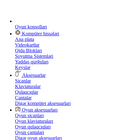
Oyun konsolları
Kompüter hissələri
Ana plata
Videokartlar
Qida Blokları
Soyutma Sistemləri
Yaddaş qurğuları
Keyslər
Aksesuarlar
Siçanlar
Klaviaturalar
Qulaqcıqlar
Çantalar
Digər kompüter aksesuarları
Oyun aksesuarları
Oyun siçanları
Oyun klaviaturaları
Oyun qulaqcıqları
Oyun çantaları
Digər oyun aksesuarları