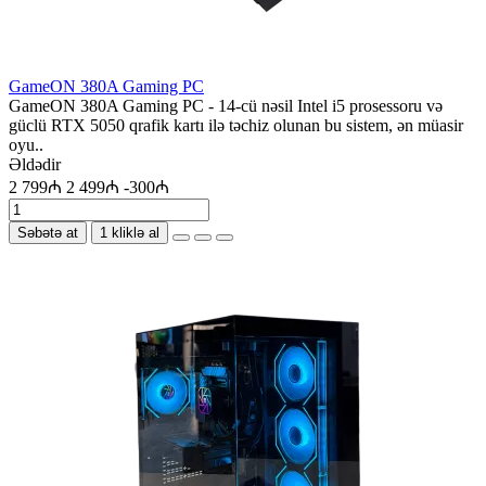
GameON 380A Gaming PC
GameON 380A Gaming PC - ​14-cü nəsil Intel i5 prosessoru və
güclü RTX 5050 qrafik kartı ilə təchiz olunan bu sistem, ən müasir
oyu..
Əldədir
2 799₼
2 499₼
-300₼
Səbətə at
1 kliklə al