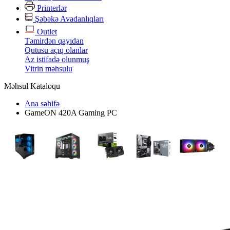
Printerlər
Şəbəkə Avadanlıqları
Outlet
Təmirdən qayıdan
Qutusu açıq olanlar
Az istifadə olunmuş
Vitrin məhsulu
Məhsul Kataloqu
Ana səhifə
GameON 420A Gaming PC