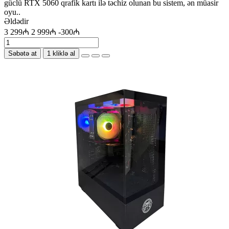
güclü RTX 5060 qrafik kartı ilə təchiz olunan bu sistem, ən müasir
oyu..
Əldədir
3 299₼
2 999₼
-300₼
Səbətə at
1 kliklə al