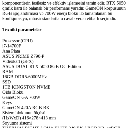
komponentlərin fasiləsiz və effektiv işləməsini təmin edir. RTX 5050
qrafik kartı ilə balanslı bir performans yaradır. GameON korpusunun
RGB işıqlandırması və 700W enerji bloku ilə tamamlanan bu
konfiqurasiya, müasir standartlara cavab verən etibarlı seçimdir.
Texniki parametrlər
Prosessor (CPU)
i7-14700F
Ana Plata
ASUS PRIME Z790-P
Videokart (GFX)
ASUS DUAL RTX 5050 8GB OC Edition
RAM
16GB DDR5-6000MHz
SSD
1TB KINGSTON NVME
Qida Bloku
GameON-GA 700W
Keys
GameON 420A RGB BK
Sistem blokunun ölçüsü
(HxWxD) 416×278×413 mm
Soyutma sistemi