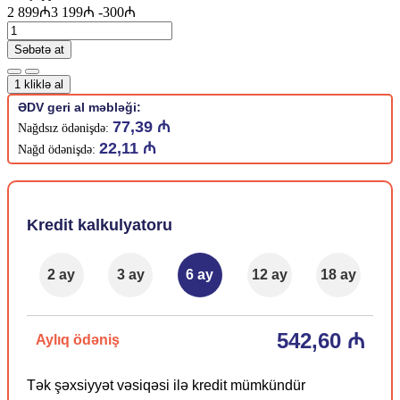
2 899₼
3 199₼
-300₼
Səbətə at
1 kliklə al
ƏDV geri al məbləği:
77,39 ₼
Nağdsız ödənişdə:
22,11 ₼
Nağd ödənişdə:
Kredit kalkulyatoru
2 ay
3 ay
6 ay
12 ay
18 ay
542,60 ₼
Aylıq ödəniş
Tək şəxsiyyət vəsiqəsi ilə kredit mümkündür