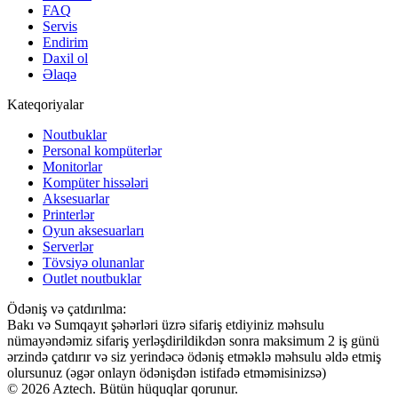
FAQ
Servis
Endirim
Daxil ol
Əlaqə
Kateqoriyalar
Noutbuklar
Personal kompüterlər
Monitorlar
Kompüter hissələri
Aksesuarlar
Printerlər
Oyun aksesuarları
Serverlər
Tövsiyə olunanlar
Outlet noutbuklar
Ödəniş və çatdırılma:
Bakı və Sumqayıt şəhərləri üzrə sifariş etdiyiniz məhsulu
nümayəndəmiz sifariş yerləşdirildikdən sonra maksimum 2 iş günü
ərzində çatdırır və siz yerindəcə ödəniş etməklə məhsulu əldə etmiş
olursunuz (əgər onlayn ödənişdən istifadə etməmisinizsə)
© 2026 Aztech. Bütün hüquqlar qorunur.