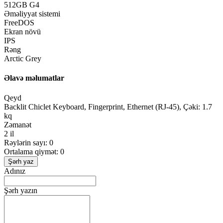
512GB G4
Əməliyyat sistemi
FreeDOS
Ekran növü
IPS
Rəng
Arctic Grey
Əlavə məlumatlar
Qeyd
Backlit Chiclet Keyboard, Fingerprint, Ethernet (RJ-45), Çəki: 1.7
kq
Zəmanət
2 il
Rəylərin sayı: 0
Ortalama qiymət: 0
Şərh yaz
Adınız
Şərh yazın