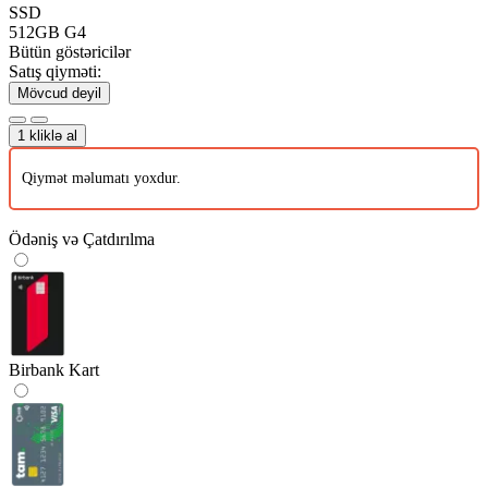
SSD
512GB G4
Bütün göstəricilər
Satış qiyməti:
Mövcud deyil
1 kliklə al
Qiymət məlumatı yoxdur.
Ödəniş və Çatdırılma
Birbank Kart