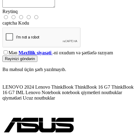
Reytinq
captcha Kodu
Mən
Məxfilik siyasəti
-ni oxudum və şərtlərlə razıyam
Rəyinizi göndərin
Bu məhsul üçün şərh yazılmayıb.
LENOVO 2024
Lenovo ThinkBook
ThinkBook 16 G7
ThinkBook
16 G7 IML
Lenovo Notebook
notebook qiymetleri
noutbuklar
qiymətləri
Ucuz noutbuklar