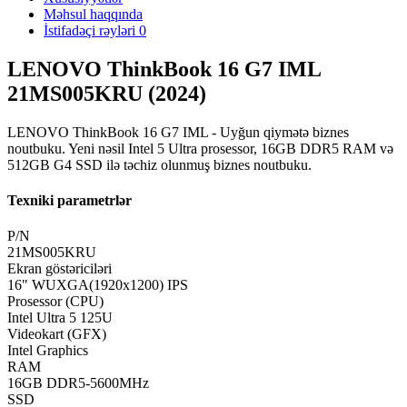
Məhsul haqqında
İstifadəçi rəyləri
0
LENOVO ThinkBook 16 G7 IML
21MS005KRU (2024)
LENOVO ThinkBook 16 G7 IML - Uyğun qiymətə biznes
noutbuku. Yeni nəsil Intel 5 Ultra prosessor, 16GB DDR5 RAM və
512GB G4 SSD ilə təchiz olunmuş biznes noutbuku.
Texniki parametrlər
P/N
21MS005KRU
Ekran göstəriciləri
16" WUXGA(1920x1200) IPS
Prosessor (CPU)
Intel Ultra 5 125U
Videokart (GFX)
Intel Graphics
RAM
16GB DDR5-5600MHz
SSD