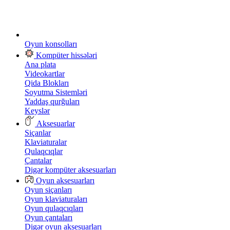
Oyun konsolları
Kompüter hissələri
Ana plata
Videokartlar
Qida Blokları
Soyutma Sistemləri
Yaddaş qurğuları
Keyslər
Aksesuarlar
Siçanlar
Klaviaturalar
Qulaqcıqlar
Çantalar
Digər kompüter aksesuarları
Oyun aksesuarları
Oyun siçanları
Oyun klaviaturaları
Oyun qulaqcıqları
Oyun çantaları
Digər oyun aksesuarları