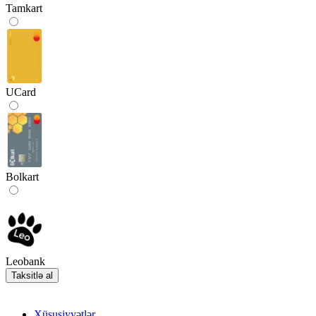
Tamkart
UCard
Bolkart
Leobank
Taksitlə al
Xüsusiyyətlər