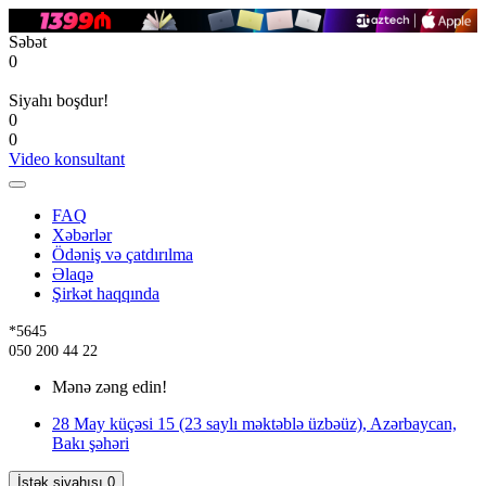
Səbət
0
Siyahı boşdur!
0
0
Video konsultant
FAQ
Xəbərlər
Ödəniş və çatdırılma
Əlaqə
Şirkət haqqında
*5645
050 200 44 22
Mənə zəng edin!
28 May küçəsi 15 (23 saylı məktəblə üzbəüz), Azərbaycan,
Bakı şəhəri
İstək siyahısı
0