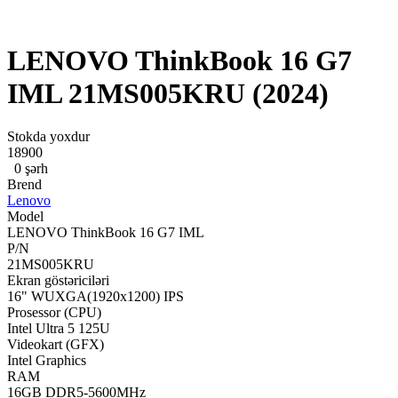
LENOVO ThinkBook 16 G7
IML 21MS005KRU (2024)
Stokda yoxdur
18900
0 şərh
Brend
Lenovo
Model
LENOVO ThinkBook 16 G7 IML
P/N
21MS005KRU
Ekran göstəriciləri
16" WUXGA(1920x1200) IPS
Prosessor (CPU)
Intel Ultra 5 125U
Videokart (GFX)
Intel Graphics
RAM
16GB DDR5-5600MHz