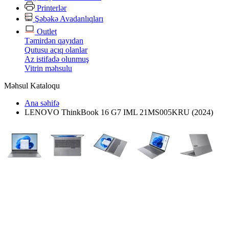
Printerlər
Şəbəkə Avadanlıqları
Outlet
Təmirdən qayıdan
Qutusu açıq olanlar
Az istifadə olunmuş
Vitrin məhsulu
Məhsul Kataloqu
Ana səhifə
LENOVO ThinkBook 16 G7 IML 21MS005KRU (2024)