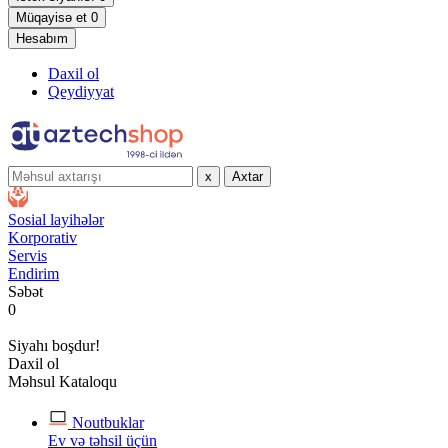
Müqayisə et
0
Hesabım
Daxil ol
Qeydiyyat
x
Axtar
Sosial layihələr
Korporativ
Servis
Endirim
Səbət
0
Siyahı boşdur!
Daxil ol
Məhsul Kataloqu
Noutbuklar
Ev və təhsil üçün