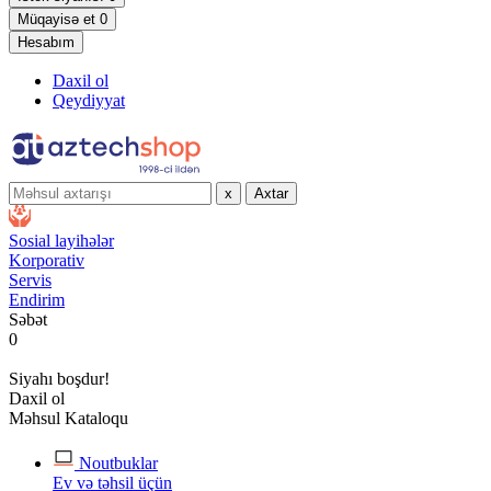
Müqayisə et
0
Hesabım
Daxil ol
Qeydiyyat
x
Axtar
Sosial layihələr
Korporativ
Servis
Endirim
Səbət
0
Siyahı boşdur!
Daxil ol
Məhsul Kataloqu
Noutbuklar
Ev və təhsil üçün