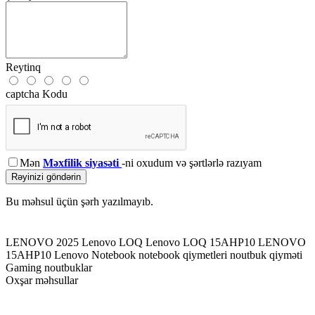
Reytinq
captcha Kodu
Mən
Məxfilik siyasəti
-ni oxudum və şərtlərlə razıyam
Rəyinizi göndərin
Bu məhsul üçün şərh yazılmayıb.
LENOVO 2025
Lenovo LOQ
Lenovo LOQ 15AHP10
LENOVO
15AHP10
Lenovo Notebook
notebook qiymetleri
noutbuk qiyməti
Gaming noutbuklar
Oxşar məhsullar