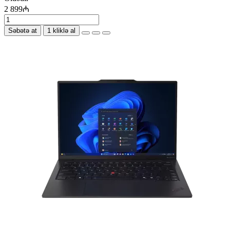
2 899₼
Səbətə at
1 kliklə al