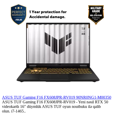
ASUS TUF Gaming F16 FX608JPR-RV019 90NR0NG1-M00350
ASUS TUF Gaming F16 FX608JPR-RV019 - Yeni nəsil RTX 50
videokartlı 16" düymlük ASUS TUF oyun noutbuku ilə qalib
olun. i7-1465..