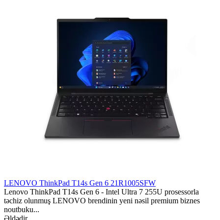
LENOVO ThinkPad T14s Gen 6 21R1005SFW
Lenovo ThinkPad T14s Gen 6 - Intel Ultra 7 255U prosessorla
təchiz olunmuş LENOVO brendinin yeni nəsil premium biznes
noutbuku...
Əldədir