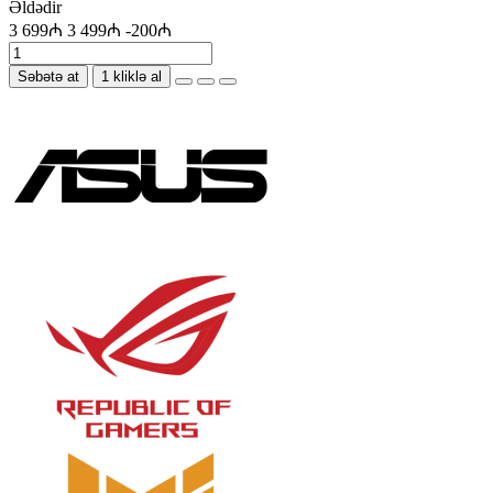
Əldədir
3 699₼
3 499₼
-200₼
Səbətə at
1 kliklə al