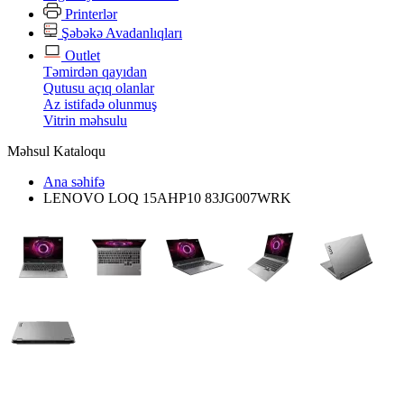
Printerlər
Şəbəkə Avadanlıqları
Outlet
Təmirdən qayıdan
Qutusu açıq olanlar
Az istifadə olunmuş
Vitrin məhsulu
Məhsul Kataloqu
Ana səhifə
LENOVO LOQ 15AHP10 83JG007WRK