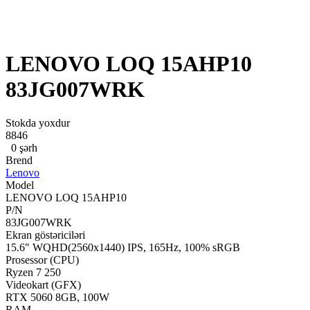
LENOVO LOQ 15AHP10
83JG007WRK
Stokda yoxdur
8846
0 şərh
Brend
Lenovo
Model
LENOVO LOQ 15AHP10
P/N
83JG007WRK
Ekran göstəriciləri
15.6" WQHD(2560x1440) IPS, 165Hz, 100% sRGB
Prosessor (CPU)
Ryzen 7 250
Videokart (GFX)
RTX 5060 8GB, 100W
RAM