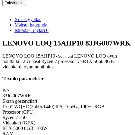
Taksitlə al
Xüsusiyyətlər
Məhsul haqqında
İstifadəçi rəyləri
0
LENOVO LOQ 15AHP10 83JG007WRK
LENOVO LOQ 15AHP10
LENOVO LOQ oyun
- Son nəsil
noutbuku. 2-ci nəsil Ryzen 7 prosessor və RTX 5060 8GB
videokartlı oyun noutbuku.
Texniki parametrlər
P/N
83JG007WRK
Ekran göstəriciləri
15.6" WQHD(2560x1440) IPS, 165Hz, 100% sRGB
Prosessor (CPU)
Ryzen 7 250
Videokart (GFX)
RTX 5060 8GB, 100W
RAM