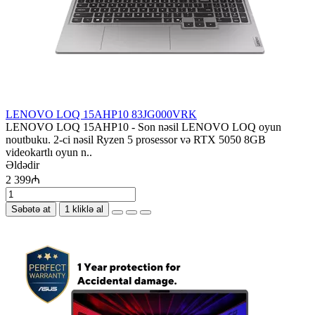
LENOVO LOQ 15AHP10 83JG000VRK
LENOVO LOQ 15AHP10 - Son nəsil LENOVO LOQ oyun
noutbuku. 2-ci nəsil Ryzen 5 prosessor və RTX 5050 8GB
videokartlı oyun n..
Əldədir
2 399₼
Səbətə at
1 kliklə al