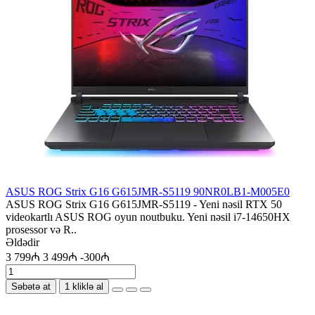
ASUS ROG Strix G16 G615JMR-S5119 90NR0LB1-M005E0
ASUS ROG Strix G16 G615JMR-S5119 - Yeni nəsil RTX 50
videokartlı ASUS ROG oyun noutbuku. Yeni nəsil i7-14650HX
prosessor və R..
Əldədir
3 799₼
3 499₼
-300₼
Səbətə at
1 kliklə al