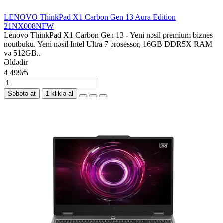
LENOVO ThinkPad X1 Carbon Gen 13 Aura Edition
21NX008NFW
Lenovo ThinkPad X1 Carbon Gen 13 - Yeni nəsil premium biznes
noutbuku. Yeni nəsil Intel Ultra 7 prosessor, 16GB DDR5X RAM
və 512GB..
Əldədir
4 499₼
Səbətə at
1 kliklə al