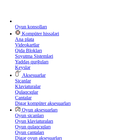
Oyun konsolları
Kompüter hissələri
Ana plata
Videokartlar
Qida Blokları
Soyutma Sistemləri
Yaddaş qurğuları
Keyslər
Aksesuarlar
Siçanlar
Klaviaturalar
Qulaqcıqlar
Çantalar
Digər kompüter aksesuarları
Oyun aksesuarları
Oyun siçanları
Oyun klaviaturaları
Oyun qulaqcıqları
Oyun çantaları
Digər oyun aksesuarları