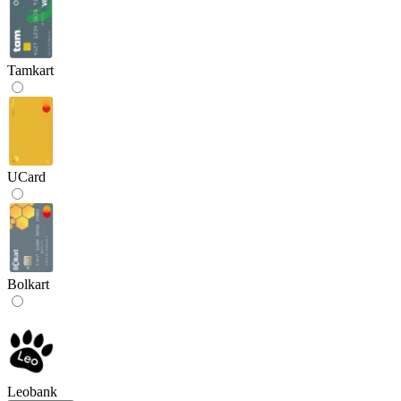
Tamkart
UCard
Bolkart
Leobank