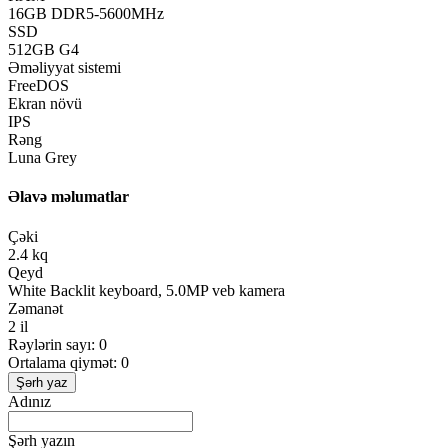
16GB DDR5-5600MHz
SSD
512GB G4
Əməliyyat sistemi
FreeDOS
Ekran növü
IPS
Rəng
Luna Grey
Əlavə məlumatlar
Çəki
2.4 kq
Qeyd
White Backlit keyboard, 5.0MP veb kamera
Zəmanət
2 il
Rəylərin sayı: 0
Ortalama qiymət: 0
Şərh yaz
Adınız
Şərh yazın