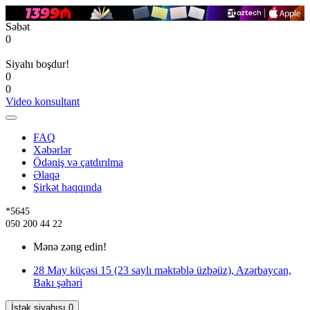
Səbət
0
Siyahı boşdur!
0
0
Video konsultant
FAQ
Xəbərlər
Ödəniş və çatdırılma
Əlaqə
Şirkət haqqında
*5645
050 200 44 22
Mənə zəng edin!
28 May küçəsi 15 (23 saylı məktəblə üzbəüz), Azərbaycan,
Bakı şəhəri
İstək siyahısı
0