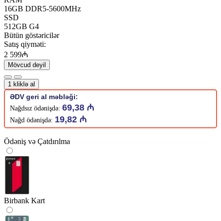
16GB DDR5-5600MHz
SSD
512GB G4
Bütün göstəricilər
Satış qiyməti:
2 599₼
Mövcud deyil
1 kliklə al
ƏDV geri al məbləği:
69,38 ₼
Nağdsız ödənişdə:
19,82 ₼
Nağd ödənişdə:
Ödəniş və Çatdırılma
Birbank Kart