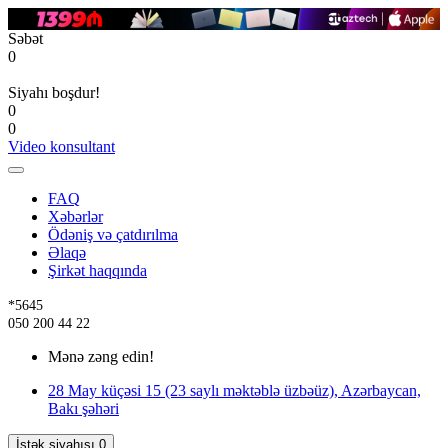
Səbət
0
Siyahı boşdur!
0
0
Video konsultant
FAQ
Xəbərlər
Ödəniş və çatdırılma
Əlaqə
Şirkət haqqında
*5645
050 200 44 22
Mənə zəng edin!
28 May küçəsi 15 (23 saylı məktəblə üzbəüz), Azərbaycan,
Bakı şəhəri
İstək siyahısı
0