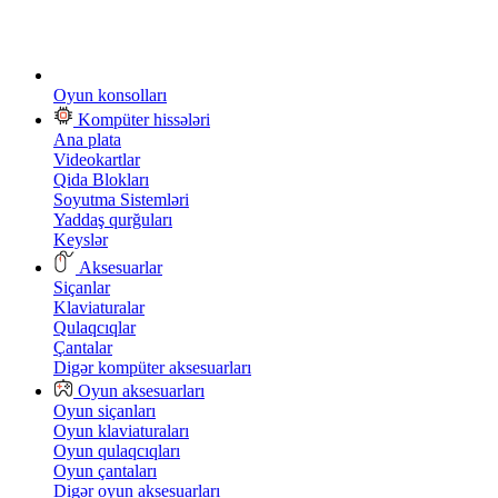
Oyun konsolları
Kompüter hissələri
Ana plata
Videokartlar
Qida Blokları
Soyutma Sistemləri
Yaddaş qurğuları
Keyslər
Aksesuarlar
Siçanlar
Klaviaturalar
Qulaqcıqlar
Çantalar
Digər kompüter aksesuarları
Oyun aksesuarları
Oyun siçanları
Oyun klaviaturaları
Oyun qulaqcıqları
Oyun çantaları
Digər oyun aksesuarları