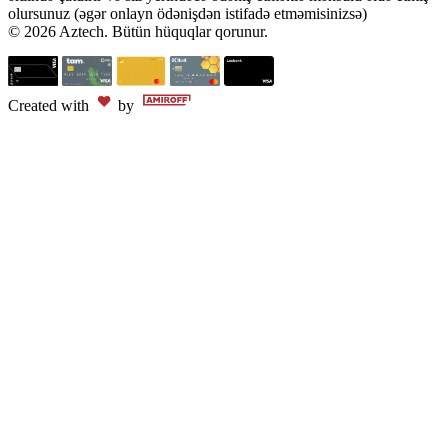
olursunuz (əgər onlayn ödənişdən istifadə etməmisinizsə)
© 2026 Aztech. Bütün hüquqlar qorunur.
Created with
by