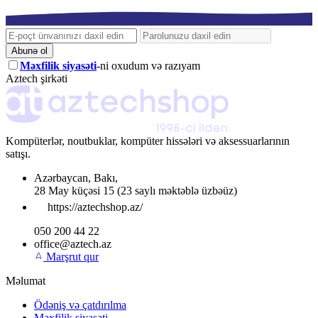
Abunə ol
Məxfilik siyasəti
-ni oxudum və razıyam
Aztech şirkəti
Kompüterlər, noutbuklar, kompüter hissələri və aksessuarlarının
satışı.
Azərbaycan
,
Bakı
,
28 May küçəsi 15
(23 saylı məktəblə üzbəüz)
https://aztechshop.az/
050 200 44 22
office@aztech.az
Marşrut qur
Məlumat
Ödəniş və çatdırılma
Məxfilik siyasəti