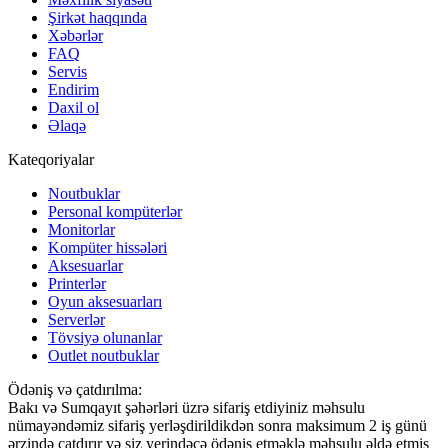
Şirkət haqqında
Xəbərlər
FAQ
Servis
Endirim
Daxil ol
Əlaqə
Kateqoriyalar
Noutbuklar
Personal kompüterlər
Monitorlar
Kompüter hissələri
Aksesuarlar
Printerlər
Oyun aksesuarları
Serverlər
Tövsiyə olunanlar
Outlet noutbuklar
Ödəniş və çatdırılma:
Bakı və Sumqayıt şəhərləri üzrə sifariş etdiyiniz məhsulu
nümayəndəmiz sifariş yerləşdirildikdən sonra maksimum 2 iş günü
ərzində çatdırır və siz yerindəcə ödəniş etməklə məhsulu əldə etmiş