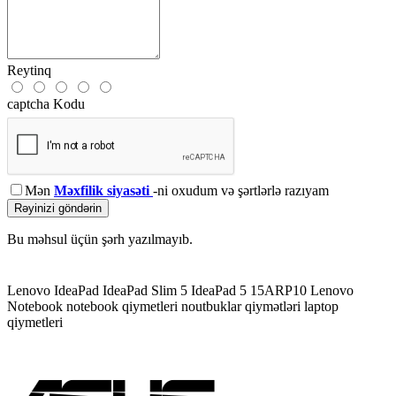
Reytinq
captcha Kodu
Mən
Məxfilik siyasəti
-ni oxudum və şərtlərlə razıyam
Rəyinizi göndərin
Bu məhsul üçün şərh yazılmayıb.
Lenovo IdeaPad
IdeaPad Slim 5
IdeaPad 5 15ARP10
Lenovo
Notebook
notebook qiymetleri
noutbuklar qiymətləri
laptop
qiymetleri