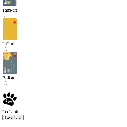
Tamkart
UCard
Bolkart
Leobank
Taksitlə al