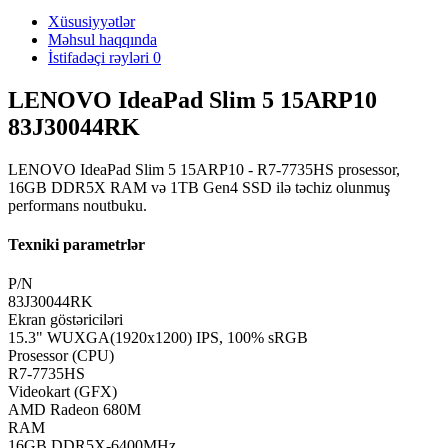
Xüsusiyyətlər
Məhsul haqqında
İstifadəçi rəyləri
0
LENOVO IdeaPad Slim 5 15ARP10
83J30044RK
LENOVO IdeaPad Slim 5 15ARP10 - R7-7735HS prosessor,
16GB DDR5X RAM və 1TB Gen4 SSD ilə təchiz olunmuş
performans noutbuku.
Texniki parametrlər
P/N
83J30044RK
Ekran göstəriciləri
15.3" WUXGA(1920x1200) IPS, 100% sRGB
Prosessor (CPU)
R7-7735HS
Videokart (GFX)
AMD Radeon 680M
RAM
16GB DDR5X-6400MHz