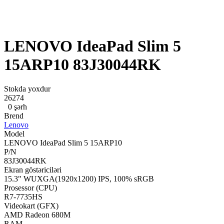
LENOVO IdeaPad Slim 5
15ARP10 83J30044RK
Stokda yoxdur
26274
0 şərh
Brend
Lenovo
Model
LENOVO IdeaPad Slim 5 15ARP10
P/N
83J30044RK
Ekran göstəriciləri
15.3" WUXGA(1920x1200) IPS, 100% sRGB
Prosessor (CPU)
R7-7735HS
Videokart (GFX)
AMD Radeon 680M
RAM