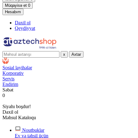
Müqayisə et
0
Hesabım
Daxil ol
Qeydiyyat
x
Axtar
Sosial layihələr
Korporativ
Servis
Endirim
Səbət
0
Siyahı boşdur!
Daxil ol
Məhsul Kataloqu
Noutbuklar
Ev və təhsil üçün