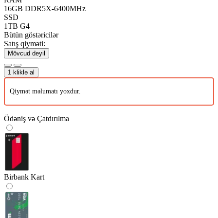
16GB DDR5X-6400MHz
SSD
1TB G4
Bütün göstəricilər
Satış qiyməti:
Mövcud deyil
1 kliklə al
Qiymət məlumatı yoxdur.
Ödəniş və Çatdırılma
Birbank Kart