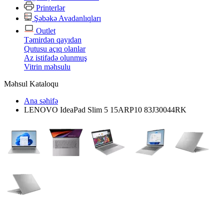
Printerlər
Şəbəkə Avadanlıqları
Outlet
Təmirdən qayıdan
Qutusu açıq olanlar
Az istifadə olunmuş
Vitrin məhsulu
Məhsul Kataloqu
Ana səhifə
LENOVO IdeaPad Slim 5 15ARP10 83J30044RK