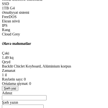
SSD
1TB G4
Əməliyyat sistemi
FreeDOS
Ekran növü
IPS
Rəng
Cloud Grey
Əlavə məlumatlar
Çəki
1.49 kq
Qeyd
Backlit Chiclet Keyboard, Alüminium korpus
Zəmanət
1 il
Rəylərin sayı: 0
Ortalama qiymət: 0
Şərh yaz
Adınız
Şərh yazın