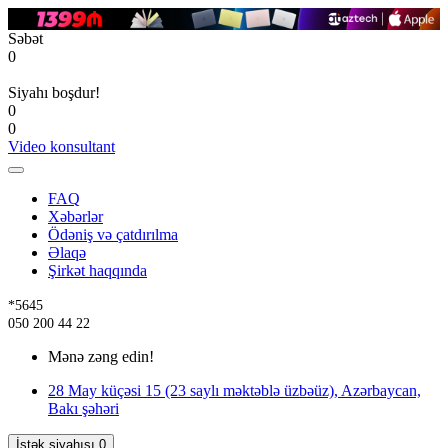
Səbət
0
Siyahı boşdur!
0
0
Video konsultant
FAQ
Xəbərlər
Ödəniş və çatdırılma
Əlaqə
Şirkət haqqında
*5645
050 200 44 22
Mənə zəng edin!
28 May küçəsi 15 (23 saylı məktəblə üzbəüz), Azərbaycan,
Bakı şəhəri
İstək siyahısı
0