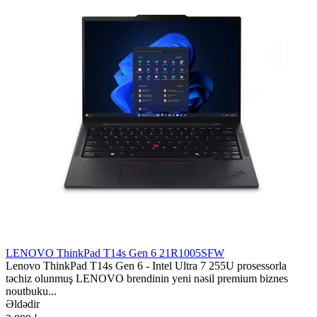
LENOVO ThinkPad T14s Gen 6 21R1005SFW
Lenovo ThinkPad T14s Gen 6 - Intel Ultra 7 255U prosessorla
təchiz olunmuş LENOVO brendinin yeni nəsil premium biznes
noutbuku...
Əldədir