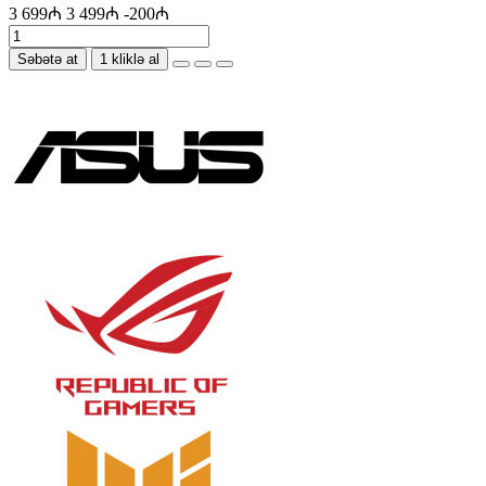
3 699₼
3 499₼
-200₼
Səbətə at
1 kliklə al