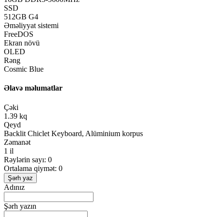
SSD
512GB G4
Əməliyyat sistemi
FreeDOS
Ekran növü
OLED
Rəng
Cosmic Blue
Əlavə məlumatlar
Çəki
1.39 kq
Qeyd
Backlit Chiclet Keyboard, Alüminium korpus
Zəmanət
1 il
Rəylərin sayı: 0
Ortalama qiymət: 0
Şərh yaz
Adınız
Şərh yazın