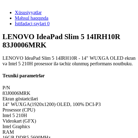
Xüsusiyyətlər
Məhsul haqqında
İstifadəçi rəyləri
0
LENOVO IdeaPad Slim 5 14IRH10R
83J0006MRK
LENOVO IdeaPad Slim 5 14IRH10R - 14" WUXGA OLED ekran
və Intel 5 210H prosessor ilə təchiz olunmuş performans noutbuku.
Texniki parametrlər
P/N
83J0006MRK
Ekran göstəriciləri
14" WUXGA(1920x1200) OLED, 100% DCI-P3
Prosessor (CPU)
Intel 5 210H
Videokart (GFX)
Intel Graphics
RAM
16GB DDR5-5600MHz