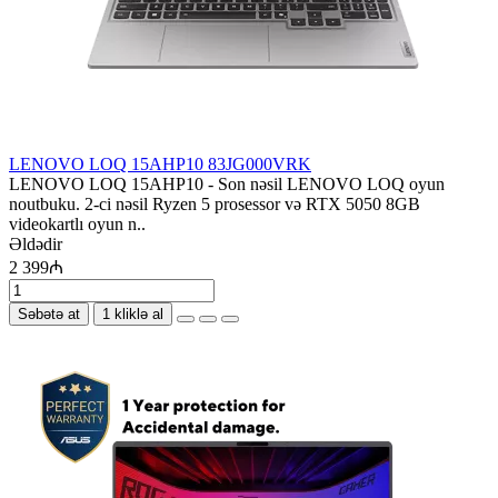
LENOVO LOQ 15AHP10 83JG000VRK
LENOVO LOQ 15AHP10 - Son nəsil LENOVO LOQ oyun
noutbuku. 2-ci nəsil Ryzen 5 prosessor və RTX 5050 8GB
videokartlı oyun n..
Əldədir
2 399₼
Səbətə at
1 kliklə al