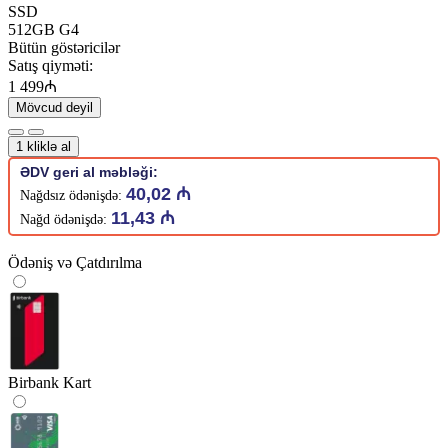
SSD
512GB G4
Bütün göstəricilər
Satış qiyməti:
1 499₼
Mövcud deyil
1 kliklə al
ƏDV geri al məbləği:
40,02 ₼
Nağdsız ödənişdə:
11,43 ₼
Nağd ödənişdə:
Ödəniş və Çatdırılma
Birbank Kart