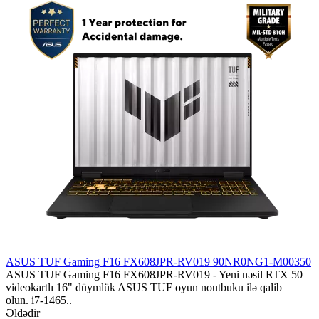
ASUS TUF Gaming F16 FX608JPR-RV019 90NR0NG1-M00350
ASUS TUF Gaming F16 FX608JPR-RV019 - Yeni nəsil RTX 50
videokartlı 16" düymlük ASUS TUF oyun noutbuku ilə qalib
olun. i7-1465..
Əldədir