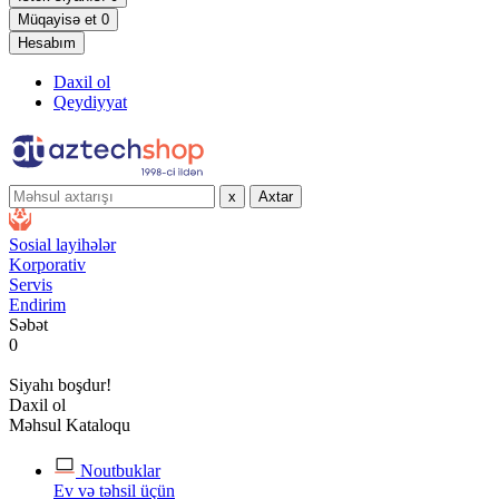
Müqayisə et
0
Hesabım
Daxil ol
Qeydiyyat
x
Axtar
Sosial layihələr
Korporativ
Servis
Endirim
Səbət
0
Siyahı boşdur!
Daxil ol
Məhsul Kataloqu
Noutbuklar
Ev və təhsil üçün