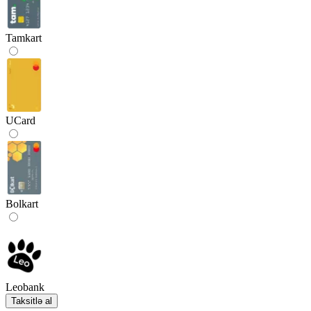
Tamkart
UCard
Bolkart
Leobank
Taksitlə al