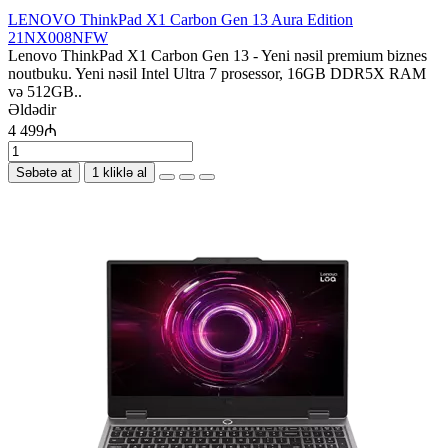
LENOVO ThinkPad X1 Carbon Gen 13 Aura Edition
21NX008NFW
Lenovo ThinkPad X1 Carbon Gen 13 - Yeni nəsil premium biznes
noutbuku. Yeni nəsil Intel Ultra 7 prosessor, 16GB DDR5X RAM
və 512GB..
Əldədir
4 499₼
Səbətə at
1 kliklə al