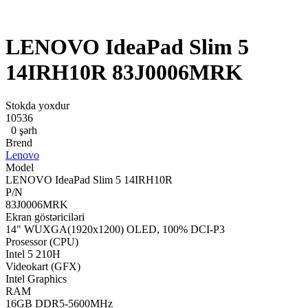
LENOVO IdeaPad Slim 5
14IRH10R 83J0006MRK
Stokda yoxdur
10536
0 şərh
Brend
Lenovo
Model
LENOVO IdeaPad Slim 5 14IRH10R
P/N
83J0006MRK
Ekran göstəriciləri
14" WUXGA(1920x1200) OLED, 100% DCI-P3
Prosessor (CPU)
Intel 5 210H
Videokart (GFX)
Intel Graphics
RAM
16GB DDR5-5600MHz