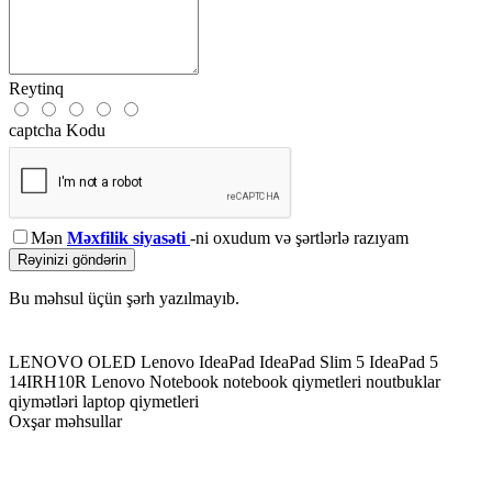
Reytinq
captcha Kodu
Mən
Məxfilik siyasəti
-ni oxudum və şərtlərlə razıyam
Rəyinizi göndərin
Bu məhsul üçün şərh yazılmayıb.
LENOVO OLED
Lenovo IdeaPad
IdeaPad Slim 5
IdeaPad 5
14IRH10R
Lenovo Notebook
notebook qiymetleri
noutbuklar
qiymətləri
laptop qiymetleri
Oxşar məhsullar