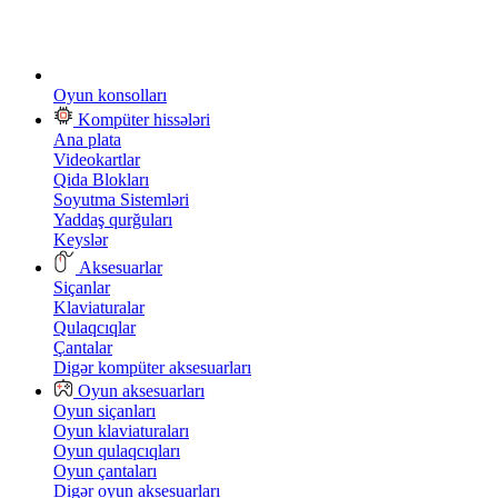
Oyun konsolları
Kompüter hissələri
Ana plata
Videokartlar
Qida Blokları
Soyutma Sistemləri
Yaddaş qurğuları
Keyslər
Aksesuarlar
Siçanlar
Klaviaturalar
Qulaqcıqlar
Çantalar
Digər kompüter aksesuarları
Oyun aksesuarları
Oyun siçanları
Oyun klaviaturaları
Oyun qulaqcıqları
Oyun çantaları
Digər oyun aksesuarları