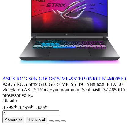
ASUS ROG Strix G16 G615JMR-S5119 90NR0LB1-M005E0
ASUS ROG Strix G16 G615JMR-S5119 - Yeni nəsil RTX 50
videokartlı ASUS ROG oyun noutbuku. Yeni nəsil i7-14650HX
prosessor və R..
Əldədir
3 799₼
3 499₼
-300₼
Səbətə at
1 kliklə al