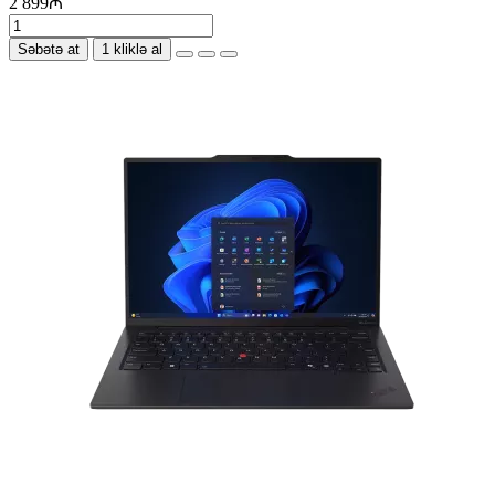
2 899₼
Səbətə at
1 kliklə al