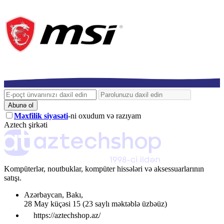
Abunə ol
Məxfilik siyasəti
-ni oxudum və razıyam
Aztech şirkəti
Kompüterlər, noutbuklar, kompüter hissələri və aksessuarlarının
satışı.
Azərbaycan
,
Bakı
,
28 May küçəsi 15
(23 saylı məktəblə üzbəüz)
https://aztechshop.az/