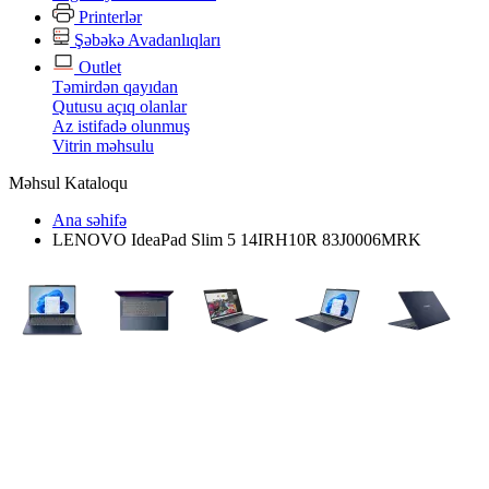
Printerlər
Şəbəkə Avadanlıqları
Outlet
Təmirdən qayıdan
Qutusu açıq olanlar
Az istifadə olunmuş
Vitrin məhsulu
Məhsul Kataloqu
Ana səhifə
LENOVO IdeaPad Slim 5 14IRH10R 83J0006MRK