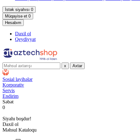
İstək siyahısı
0
Müqayisə et
0
Hesabım
Daxil ol
Qeydiyyat
x
Axtar
Sosial layihələr
Korporativ
Servis
Endirim
Səbət
0
Siyahı boşdur!
Daxil ol
Məhsul Kataloqu