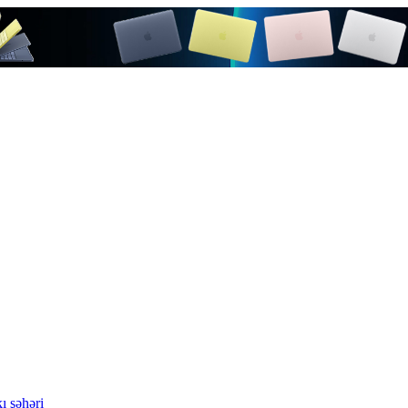
ı şəhəri