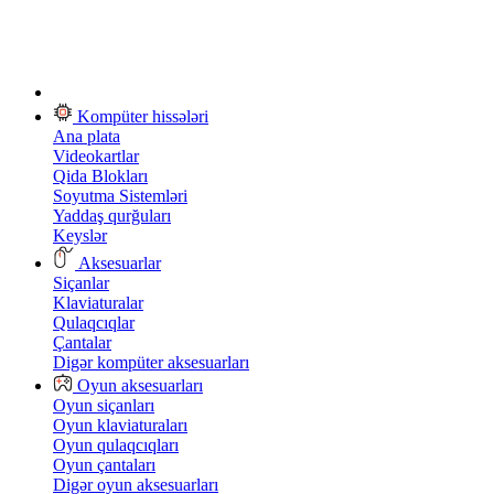
Kompüter hissələri
Ana plata
Videokartlar
Qida Blokları
Soyutma Sistemləri
Yaddaş qurğuları
Keyslər
Aksesuarlar
Siçanlar
Klaviaturalar
Qulaqcıqlar
Çantalar
Digər kompüter aksesuarları
Oyun aksesuarları
Oyun siçanları
Oyun klaviaturaları
Oyun qulaqcıqları
Oyun çantaları
Digər oyun aksesuarları