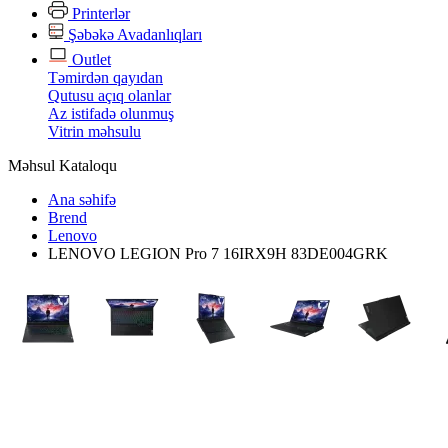
Printerlər
Şəbəkə Avadanlıqları
Outlet
Təmirdən qayıdan
Qutusu açıq olanlar
Az istifadə olunmuş
Vitrin məhsulu
Məhsul Kataloqu
Ana səhifə
Brend
Lenovo
LENOVO LEGION Pro 7 16IRX9H 83DE004GRK