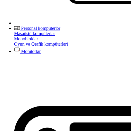
Personal kompüterlər
Masaüstü kompüterlər
Monobloklar
Oyun və Qrafik kompüterləri
Monitorlar