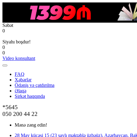
Səbət
0
Siyahı boşdur!
0
0
Video konsultant
FAQ
Xəbərlər
Ödəniş və çatdırılma
Əlaqə
Şirkət haqqında
*5645
050 200 44 22
Mənə zəng edin!
28 May küçəsi 15 (23 saylı məktəblə üzbəüz), Azərbaycan, Bak