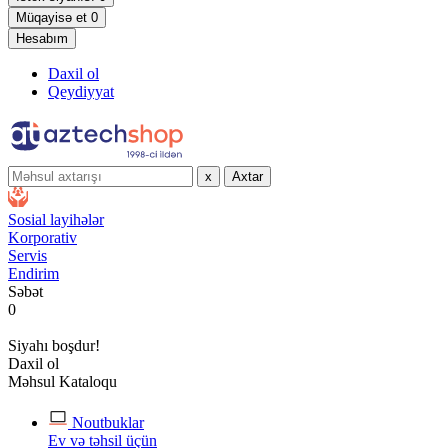
Müqayisə et
0
Hesabım
Daxil ol
Qeydiyyat
x
Axtar
Sosial layihələr
Korporativ
Servis
Endirim
Səbət
0
Siyahı boşdur!
Daxil ol
Məhsul Kataloqu
Noutbuklar
Ev və təhsil üçün