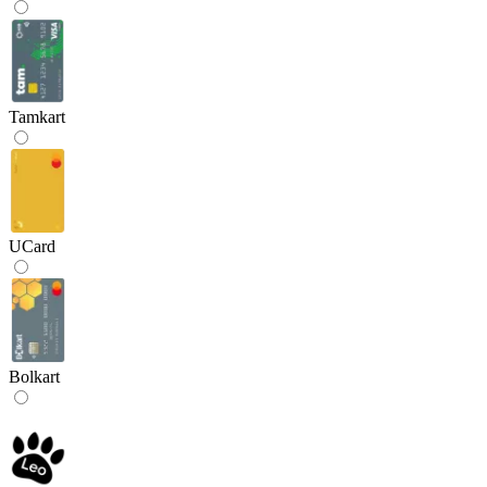
Tamkart
UCard
Bolkart