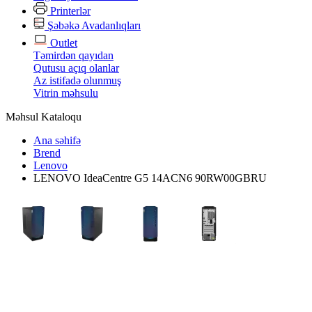
Printerlər
Şəbəkə Avadanlıqları
Outlet
Təmirdən qayıdan
Qutusu açıq olanlar
Az istifadə olunmuş
Vitrin məhsulu
Məhsul Kataloqu
Ana səhifə
Brend
Lenovo
LENOVO IdeaCentre G5 14ACN6 90RW00GBRU