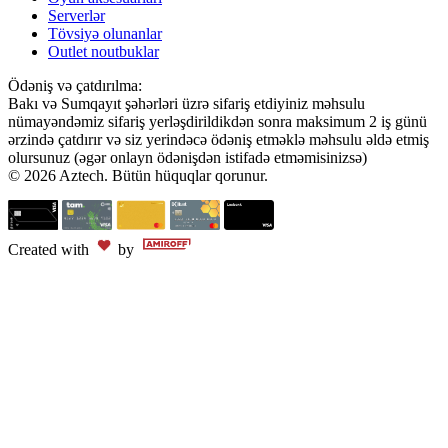
Serverlər
Tövsiyə olunanlar
Outlet noutbuklar
Ödəniş və çatdırılma:
Bakı və Sumqayıt şəhərləri üzrə sifariş etdiyiniz məhsulu
nümayəndəmiz sifariş yerləşdirildikdən sonra maksimum 2 iş günü
ərzində çatdırır və siz yerindəcə ödəniş etməklə məhsulu əldə etmiş
olursunuz (əgər onlayn ödənişdən istifadə etməmisinizsə)
© 2026 Aztech. Bütün hüquqlar qorunur.
Created with
by