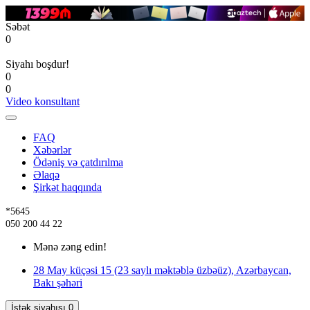
Səbət
0
Siyahı boşdur!
0
0
Video konsultant
FAQ
Xəbərlər
Ödəniş və çatdırılma
Əlaqə
Şirkət haqqında
*5645
050 200 44 22
Mənə zəng edin!
28 May küçəsi 15 (23 saylı məktəblə üzbəüz), Azərbaycan,
Bakı şəhəri
İstək siyahısı
0