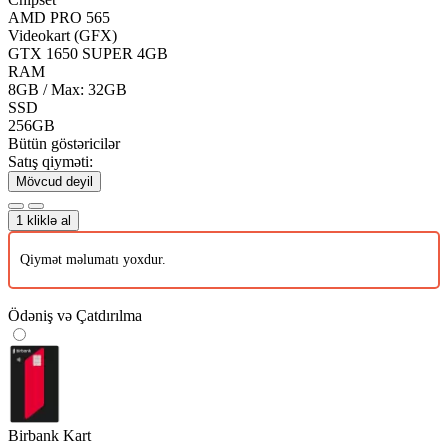
AMD PRO 565
Videokart (GFX)
GTX 1650 SUPER 4GB
RAM
8GB / Max: 32GB
SSD
256GB
Bütün göstəricilər
Satış qiyməti:
Mövcud deyil
1 kliklə al
Qiymət məlumatı yoxdur.
Ödəniş və Çatdırılma
Birbank Kart