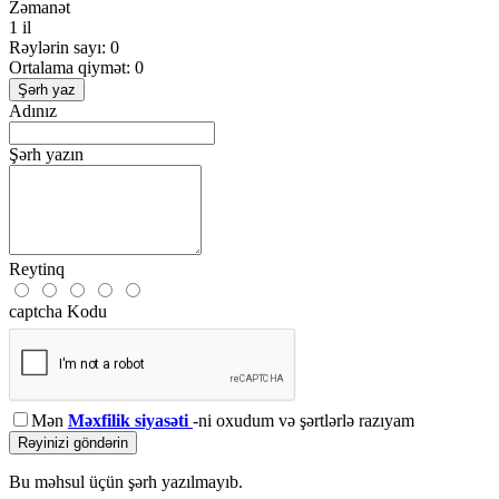
Zəmanət
1 il
Rəylərin sayı: 0
Ortalama qiymət: 0
Şərh yaz
Adınız
Şərh yazın
Reytinq
captcha Kodu
Mən
Məxfilik siyasəti
-ni oxudum və şərtlərlə razıyam
Rəyinizi göndərin
Bu məhsul üçün şərh yazılmayıb.