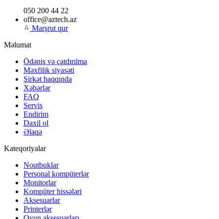
050 200 44 22
office@aztech.az
Marşrut qur
Məlumat
Ödəniş və çatdırılma
Məxfilik siyasəti
Şirkət haqqında
Xəbərlər
FAQ
Servis
Endirim
Daxil ol
Əlaqə
Kateqoriyalar
Noutbuklar
Personal kompüterlər
Monitorlar
Kompüter hissələri
Aksesuarlar
Printerlər
Oyun aksesuarları