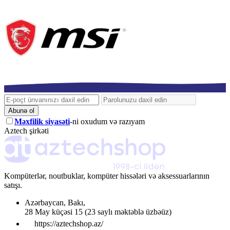
Abunə ol
Məxfilik siyasəti
-ni oxudum və razıyam
Aztech şirkəti
Kompüterlər, noutbuklar, kompüter hissələri və aksessuarlarının
satışı.
Azərbaycan
,
Bakı
,
28 May küçəsi 15
(23 saylı məktəblə üzbəüz)
https://aztechshop.az/