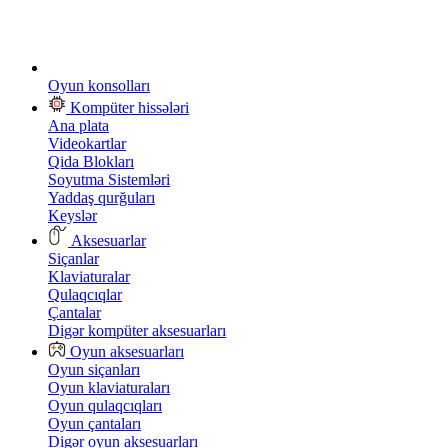
Oyun konsolları
Kompüter hissələri
Ana plata
Videokartlar
Qida Blokları
Soyutma Sistemləri
Yaddaş qurğuları
Keyslər
Aksesuarlar
Siçanlar
Klaviaturalar
Qulaqcıqlar
Çantalar
Digər kompüter aksesuarları
Oyun aksesuarları
Oyun siçanları
Oyun klaviaturaları
Oyun qulaqcıqları
Oyun çantaları
Digər oyun aksesuarları