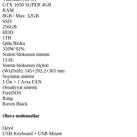
GTX 1650 SUPER 4GB
RAM
8GB / Max: 32GB
SSD
256GB
HDD
1TB
Qida Bloku
310W 92%
Sistem blokunun tutumu
13.6L
Sistem blokunun ölçüsü
(WxDxH): 145×292.2×365 mm
Soyutma sistemi
1 Ön + 1 Arxa FAN
Əməliyyat sistemi
FreeDOS
Rəng
Raven Black
Əlavə məlumatlar
Qeyd
USB Keyboard + USB Mouse