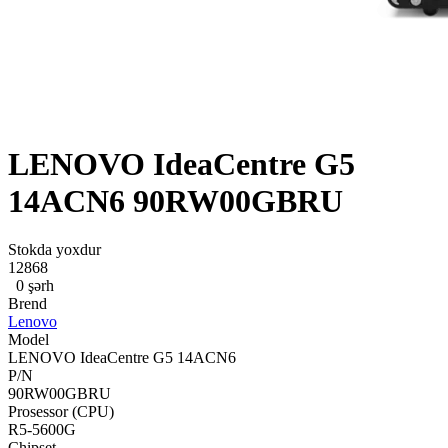
LENOVO IdeaCentre G5
14ACN6 90RW00GBRU
Stokda yoxdur
12868
0 şərh
Brend
Lenovo
Model
LENOVO IdeaCentre G5 14ACN6
P/N
90RW00GBRU
Prosessor (CPU)
R5-5600G
Chipset