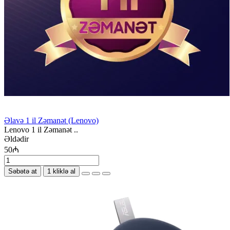
Əlavə 1 il Zəmanət (Lenovo)
Lenovo 1 il Zəmanət ..
Əldədir
50₼
Səbətə at
1 kliklə al