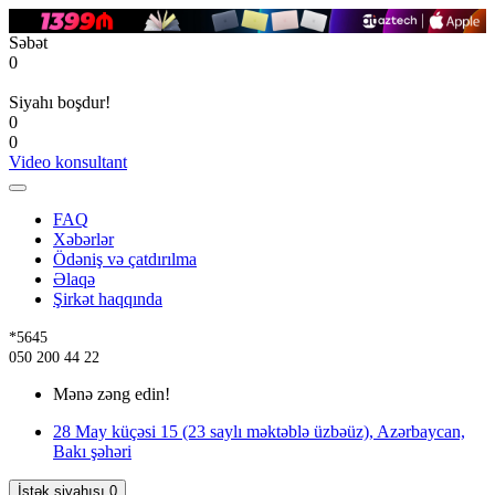
Səbət
0
Siyahı boşdur!
0
0
Video konsultant
FAQ
Xəbərlər
Ödəniş və çatdırılma
Əlaqə
Şirkət haqqında
*5645
050 200 44 22
Mənə zəng edin!
28 May küçəsi 15 (23 saylı məktəblə üzbəüz), Azərbaycan,
Bakı şəhəri
İstək siyahısı
0