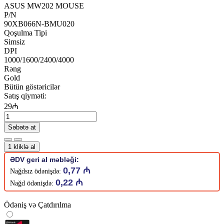
ASUS MW202 MOUSE
P/N
90XB066N-BMU020
Qoşulma Tipi
Simsiz
DPI
1000/1600/2400/4000
Rəng
Gold
Bütün göstəricilər
Satış qiyməti:
29₼
Səbətə at
1 kliklə al
ƏDV geri al məbləği:
0,77 ₼
Nağdsız ödənişdə:
0,22 ₼
Nağd ödənişdə:
Ödəniş və Çatdırılma