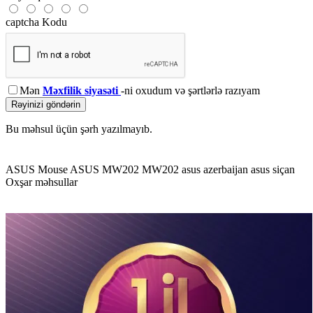
captcha Kodu
Mən
Məxfilik siyasəti
-ni oxudum və şərtlərlə razıyam
Rəyinizi göndərin
Bu məhsul üçün şərh yazılmayıb.
ASUS Mouse
ASUS MW202
MW202
asus azerbaijan
asus siçan
Oxşar məhsullar