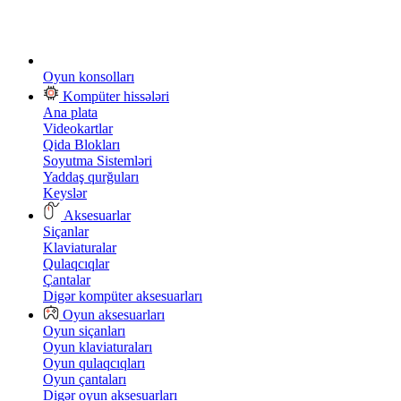
Oyun konsolları
Kompüter hissələri
Ana plata
Videokartlar
Qida Blokları
Soyutma Sistemləri
Yaddaş qurğuları
Keyslər
Aksesuarlar
Siçanlar
Klaviaturalar
Qulaqcıqlar
Çantalar
Digər kompüter aksesuarları
Oyun aksesuarları
Oyun siçanları
Oyun klaviaturaları
Oyun qulaqcıqları
Oyun çantaları
Digər oyun aksesuarları