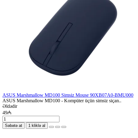
ASUS Marshmallow MD100 Simsiz Mouse 90XB07A0-BMU000
ASUS Marshmallow MD100 - Kompüter üçün simsiz siçan..
Əldədir
49₼
Səbətə at
1 kliklə al