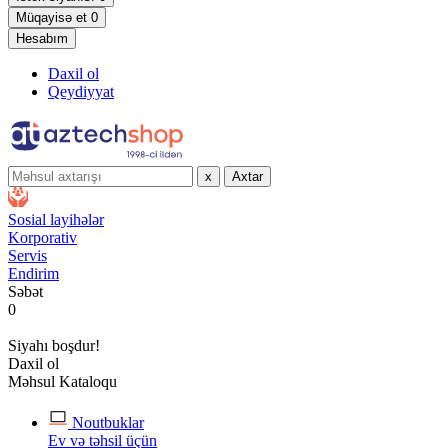
Müqayisə et
0
Hesabım
Daxil ol
Qeydiyyat
x
Axtar
Sosial layihələr
Korporativ
Servis
Endirim
Səbət
0
Siyahı boşdur!
Daxil ol
Məhsul Kataloqu
Noutbuklar
Ev və təhsil üçün