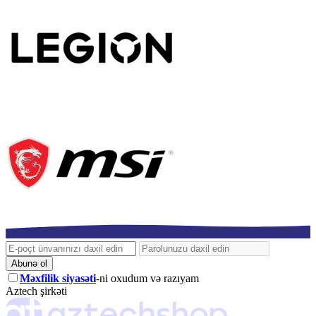
Abunə ol
Məxfilik siyasəti
-ni oxudum və razıyam
Aztech şirkəti