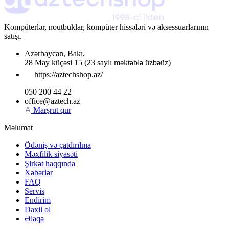
Kompüterlər, noutbuklar, kompüter hissələri və aksessuarlarının
satışı.
Azərbaycan
,
Bakı
,
28 May küçəsi 15
(23 saylı məktəblə üzbəüz)
https://aztechshop.az/
050 200 44 22
office@aztech.az
Marşrut qur
Məlumat
Ödəniş və çatdırılma
Məxfilik siyasəti
Şirkət haqqında
Xəbərlər
FAQ
Servis
Endirim
Daxil ol
Əlaqə