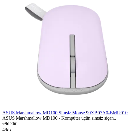
ASUS Marshmallow MD100 Simsiz Mouse 90XB07A0-BMU010
ASUS Marshmallow MD100 - Kompüter üçün simsiz siçan..
Əldədir
49₼