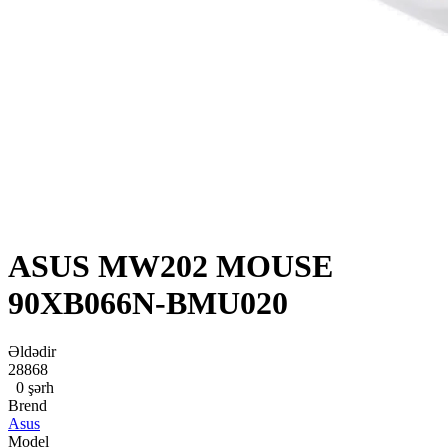
ASUS MW202 MOUSE
90XB066N-BMU020
Əldədir
28868
0 şərh
Brend
Asus
Model