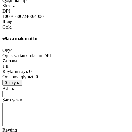
Qoşulma Tipi
Simsiz
DPI
1000/1600/2400/4000
Rəng
Gold
Əlavə məlumatlar
Qeyd
Optik və tənzimlənən DPI
Zəmanət
1 il
Rəylərin sayı: 0
Ortalama qiymət: 0
Şərh yaz
Adınız
Şərh yazın
Reytinq