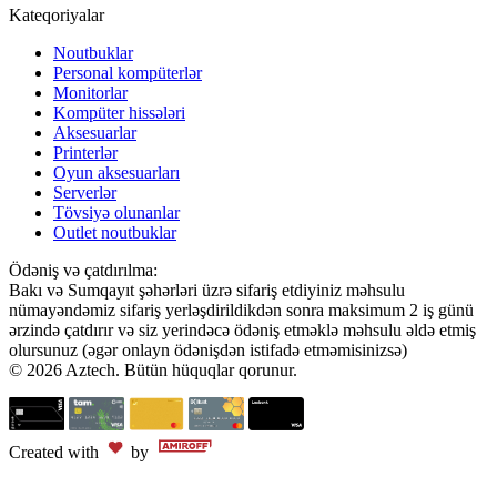
Kateqoriyalar
Noutbuklar
Personal kompüterlər
Monitorlar
Kompüter hissələri
Aksesuarlar
Printerlər
Oyun aksesuarları
Serverlər
Tövsiyə olunanlar
Outlet noutbuklar
Ödəniş və çatdırılma:
Bakı və Sumqayıt şəhərləri üzrə sifariş etdiyiniz məhsulu
nümayəndəmiz sifariş yerləşdirildikdən sonra maksimum 2 iş günü
ərzində çatdırır və siz yerindəcə ödəniş etməklə məhsulu əldə etmiş
olursunuz (əgər onlayn ödənişdən istifadə etməmisinizsə)
© 2026 Aztech. Bütün hüquqlar qorunur.
Created with
by