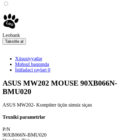
Leobank
Taksitlə al
Xüsusiyyətlər
Məhsul haqqında
İstifadəçi rəyləri
0
ASUS MW202 MOUSE 90XB066N-
BMU020
ASUS MW202- Kompüter üçün simsiz siçan
Texniki parametrlər
P/N
90XB066N-BMU020