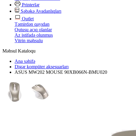
Printerlər
Şəbəkə Avadanlıqları
Outlet
Təmirdən qayıdan
Qutusu açıq olanlar
Az istifadə olunmuş
Vitrin məhsulu
Məhsul Kataloqu
Ana səhifə
Digər kompüter aksesuarları
ASUS MW202 MOUSE 90XB066N-BMU020