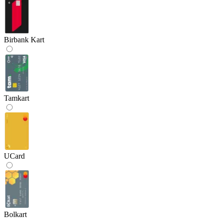
Birbank Kart
Tamkart
UCard
Bolkart