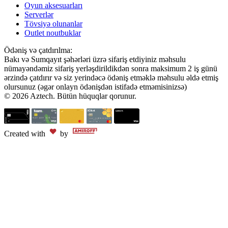
Oyun aksesuarları
Serverlər
Tövsiyə olunanlar
Outlet noutbuklar
Ödəniş və çatdırılma:
Bakı və Sumqayıt şəhərləri üzrə sifariş etdiyiniz məhsulu
nümayəndəmiz sifariş yerləşdirildikdən sonra maksimum 2 iş günü
ərzində çatdırır və siz yerindəcə ödəniş etməklə məhsulu əldə etmiş
olursunuz (əgər onlayn ödənişdən istifadə etməmisinizsə)
© 2026 Aztech. Bütün hüquqlar qorunur.
Created with
by