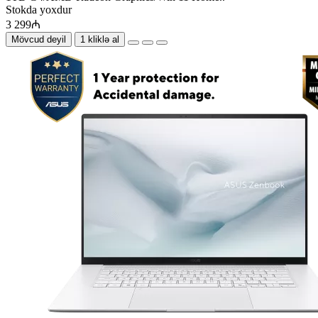
Stokda yoxdur
3 299₼
Mövcud deyil
1 kliklə al