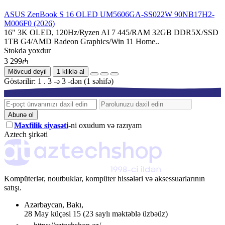
ASUS ZenBook S 16 OLED UM5606GA-SS022W 90NB17H2-
M006F0 (2026)
16" 3K OLED, 120Hz/Ryzen AI 7 445/RAM 32GB DDR5X/SSD
1TB G4/AMD Radeon Graphics/Win 11 Home..
Stokda yoxdur
3 299₼
Mövcud deyil
1 kliklə al
Göstərilir: 1 . 3 -ə 3 -dən (1 səhifə)
Abunə ol
Məxfilik siyasəti
-ni oxudum və razıyam
Aztech şirkəti
Kompüterlər, noutbuklar, kompüter hissələri və aksessuarlarının
satışı.
Azərbaycan
,
Bakı
,
28 May küçəsi 15
(23 saylı məktəblə üzbəüz)