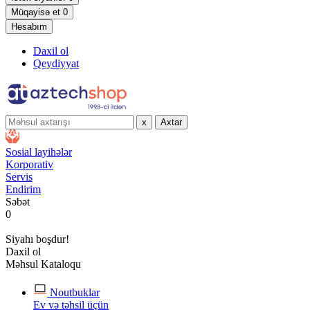
Müqayisə et
0
Hesabım
Daxil ol
Qeydiyyat
x
Axtar
Sosial layihələr
Korporativ
Servis
Endirim
Səbət
0
Siyahı boşdur!
Daxil ol
Məhsul Kataloqu
Noutbuklar
Ev və təhsil üçün