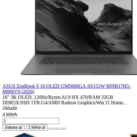
ASUS ZenBook S 16 OLED UM5606GA-SS151W 90NB17H5-
M006V0 (2026)
16" 3K OLED, 120Hz/Ryzen AI 9 HX 470/RAM 32GB
DDR5X/SSD 1TB G4/AMD Radeon Graphics/Win 11 Home..
Əldədir
4 899₼
Səbətə at
1 kliklə al