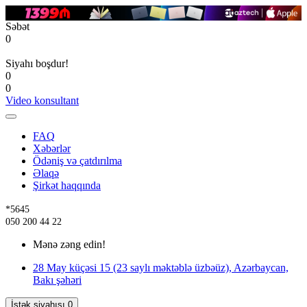
Səbət
0
Siyahı boşdur!
0
0
Video konsultant
FAQ
Xəbərlər
Ödəniş və çatdırılma
Əlaqə
Şirkət haqqında
*5645
050 200 44 22
Mənə zəng edin!
28 May küçəsi 15 (23 saylı məktəblə üzbəüz), Azərbaycan,
Bakı şəhəri
İstək siyahısı
0