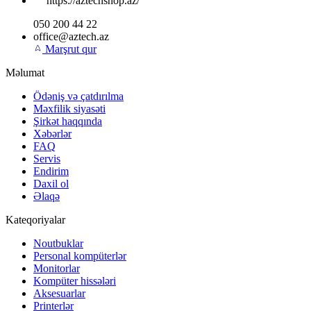
https://aztechshop.az/
050 200 44 22
office@aztech.az
Marşrut qur
Məlumat
Ödəniş və çatdırılma
Məxfilik siyasəti
Şirkət haqqında
Xəbərlər
FAQ
Servis
Endirim
Daxil ol
Əlaqə
Kateqoriyalar
Noutbuklar
Personal kompüterlər
Monitorlar
Kompüter hissələri
Aksesuarlar
Printerlər