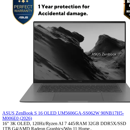
ASUS ZenBook S 16 OLED UM5606GA-SS062W 90NB17H5-
M006E0 (2026)
16" 3K OLED, 120Hz/Ryzen AI 7 445/RAM 32GB DDR5X/SSD
1TB G4/AMD Radeon Graphics/Win 11 Home..