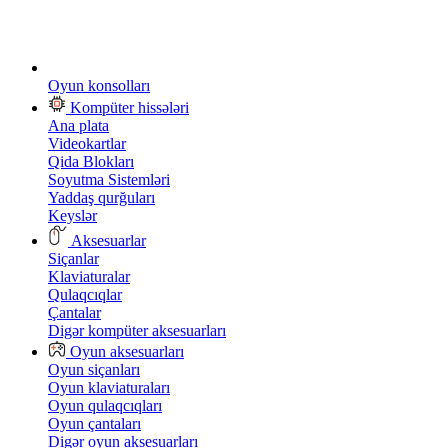
Oyun konsolları
Kompüter hissələri
Ana plata
Videokartlar
Qida Blokları
Soyutma Sistemləri
Yaddaş qurğuları
Keyslər
Aksesuarlar
Siçanlar
Klaviaturalar
Qulaqcıqlar
Çantalar
Digər kompüter aksesuarları
Oyun aksesuarları
Oyun siçanları
Oyun klaviaturaları
Oyun qulaqcıqları
Oyun çantaları
Digər oyun aksesuarları