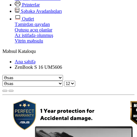
Printerlər
Şəbəkə Avadanlıqları
Outlet
Təmirdən qayıdan
Qutusu açıq olanlar
Az istifadə olunmuş
Vitrin məhsulu
Məhsul Kataloqu
Ana səhifə
ZenBook S 16 UM5606