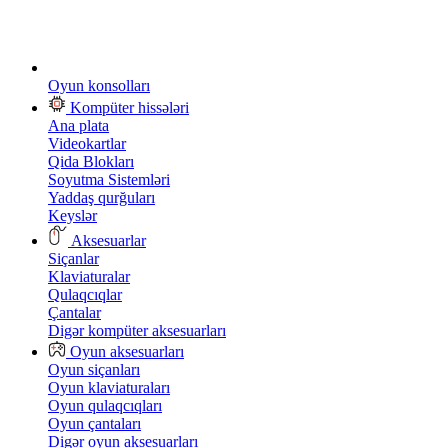
Oyun konsolları
Kompüter hissələri
Ana plata
Videokartlar
Qida Blokları
Soyutma Sistemləri
Yaddaş qurğuları
Keyslər
Aksesuarlar
Siçanlar
Klaviaturalar
Qulaqcıqlar
Çantalar
Digər kompüter aksesuarları
Oyun aksesuarları
Oyun siçanları
Oyun klaviaturaları
Oyun qulaqcıqları
Oyun çantaları
Digər oyun aksesuarları