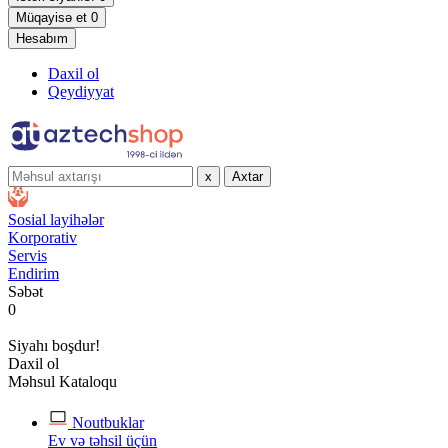
Müqayisə et
0
Hesabım
Daxil ol
Qeydiyyat
x
Axtar
Sosial layihələr
Korporativ
Servis
Endirim
Səbət
0
Siyahı boşdur!
Daxil ol
Məhsul Kataloqu
Noutbuklar
Ev və təhsil üçün