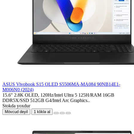
ASUS Vivobook S15 OLED S5506MA-MA084 90NB14E1-
M006N0 (2024)
15.6" 2.8K OLED, 120Hz/Intel Ultra 5 125H/RAM 16GB
DDR5X/SSD 512GB G4/Intel Arc Graphics..
Stokda yoxdur
Mövcud deyil
1 kliklə al