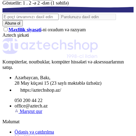
Göstərilir: 1 . 2 -ə 2 -dən (1 səhifə)
Abunə ol
Məxfilik siyasəti
-ni oxudum və razıyam
Aztech şirkəti
Kompüterlər, noutbuklar, kompüter hissələri və aksessuarlarının
satışı.
Azərbaycan
,
Bakı
,
28 May küçəsi 15
(23 saylı məktəblə üzbəüz)
https://aztechshop.az/
050 200 44 22
office@aztech.az
Marşrut qur
Məlumat
Ödəniş və çatdırılma