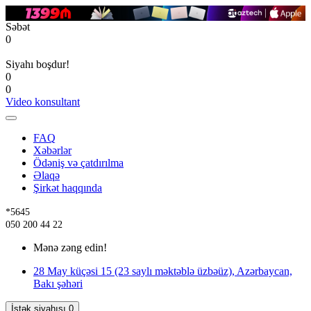
Səbət
0
Siyahı boşdur!
0
0
Video konsultant
FAQ
Xəbərlər
Ödəniş və çatdırılma
Əlaqə
Şirkət haqqında
*5645
050 200 44 22
Mənə zəng edin!
28 May küçəsi 15 (23 saylı məktəblə üzbəüz), Azərbaycan,
Bakı şəhəri
İstək siyahısı
0