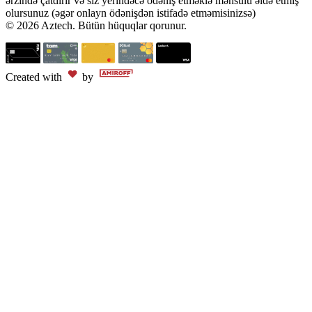
ərzində çatdırır və siz yerindəcə ödəniş etməklə məhsulu əldə etmiş
olursunuz (əgər onlayn ödənişdən istifadə etməmisinizsə)
© 2026 Aztech. Bütün hüquqlar qorunur.
Created with
by