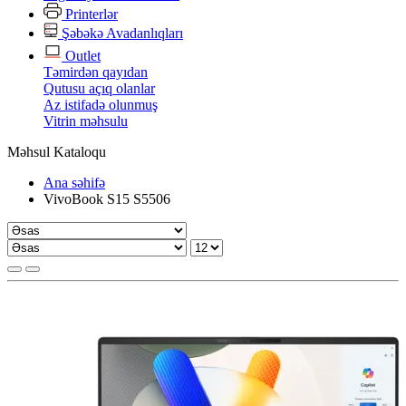
Printerlər
Şəbəkə Avadanlıqları
Outlet
Təmirdən qayıdan
Qutusu açıq olanlar
Az istifadə olunmuş
Vitrin məhsulu
Məhsul Kataloqu
Ana səhifə
VivoBook S15 S5506