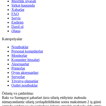
Məxfilik siyasəti
Şirkət haqqında
Xəbərlər
FAQ
Servis
Endirim
Daxil ol
Əlaqə
Kateqoriyalar
Noutbuklar
Personal kompüterlər
Monitorlar
Kompüter hissələri
Aksesuarlar
Printerlər
Oyun aksesuarları
Serverlər
Tövsiyə olunanlar
Outlet noutbuklar
Ödəniş və çatdırılma:
Bakı və Sumqayıt şəhərləri üzrə sifariş etdiyiniz məhsulu
nümayəndəmiz sifariş yerləşdirildikdən sonra maksimum 2 iş günü