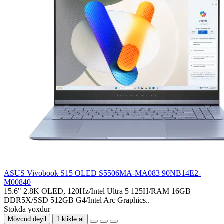
ASUS Vivobook S15 OLED S5506MA-MA083 90NB14E2-
M00840
15.6" 2.8K OLED, 120Hz/Intel Ultra 5 125H/RAM 16GB
DDR5X/SSD 512GB G4/Intel Arc Graphics..
Stokda yoxdur
Mövcud deyil
1 kliklə al