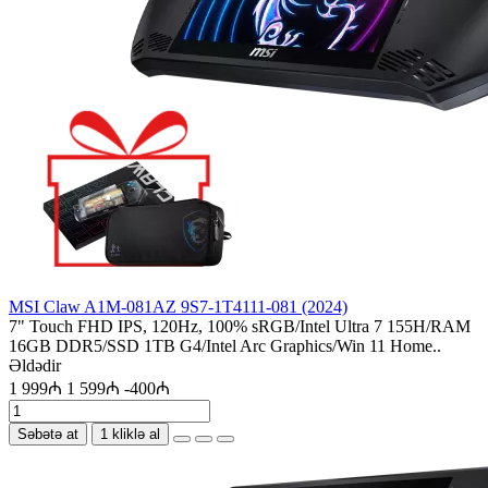
MSI Claw A1M-081AZ 9S7-1T4111-081 (2024)
7" Touch FHD IPS, 120Hz, 100% sRGB/Intel Ultra 7 155H/RAM
16GB DDR5/SSD 1TB G4/Intel Arc Graphics/Win 11 Home..
Əldədir
1 999₼
1 599₼
-400₼
Səbətə at
1 kliklə al