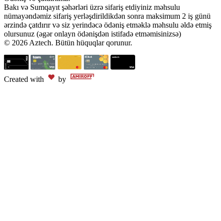
Bakı və Sumqayıt şəhərləri üzrə sifariş etdiyiniz məhsulu
nümayəndəmiz sifariş yerləşdirildikdən sonra maksimum 2 iş günü
ərzində çatdırır və siz yerindəcə ödəniş etməklə məhsulu əldə etmiş
olursunuz (əgər onlayn ödənişdən istifadə etməmisinizsə)
© 2026 Aztech. Bütün hüquqlar qorunur.
Created with
by