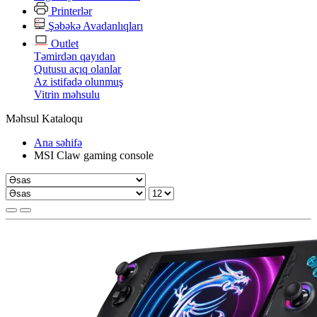
Printerlər
Şəbəkə Avadanlıqları
Outlet
Təmirdən qayıdan
Qutusu açıq olanlar
Az istifadə olunmuş
Vitrin məhsulu
Məhsul Kataloqu
Ana səhifə
MSI Claw gaming console