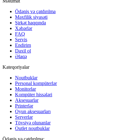
Məlumat
Ödəniş və çatdırılma
Məxfilik siyasəti
Şirkət haqqında
Xəbərlər
FAQ
Servis
Endirim
Daxil ol
Əlaqə
Kateqoriyalar
Noutbuklar
Personal kompüterlər
Monitorlar
Kompüter hissələri
Aksesuarlar
Printerlər
Oyun aksesuarları
Serverlər
Tövsiyə olunanlar
Outlet noutbuklar
Ödəniş və çatdırılma: