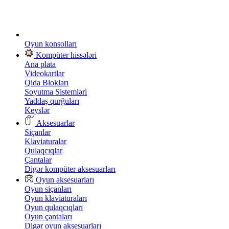
Oyun konsolları
Kompüter hissələri
Ana plata
Videokartlar
Qida Blokları
Soyutma Sistemləri
Yaddaş qurğuları
Keyslər
Aksesuarlar
Siçanlar
Klaviaturalar
Qulaqcıqlar
Çantalar
Digər kompüter aksesuarları
Oyun aksesuarları
Oyun siçanları
Oyun klaviaturaları
Oyun qulaqcıqları
Oyun çantaları
Digər oyun aksesuarları