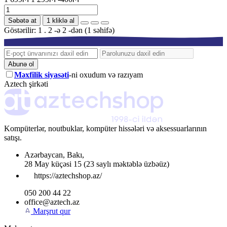
Səbətə at
1 kliklə al
Göstərilir: 1 . 2 -ə 2 -dən (1 səhifə)
Abunə ol
Məxfilik siyasəti
-ni oxudum və razıyam
Aztech şirkəti
Kompüterlər, noutbuklar, kompüter hissələri və aksessuarlarının
satışı.
Azərbaycan
,
Bakı
,
28 May küçəsi 15
(23 saylı məktəblə üzbəüz)
https://aztechshop.az/
050 200 44 22
office@aztech.az
Marşrut qur