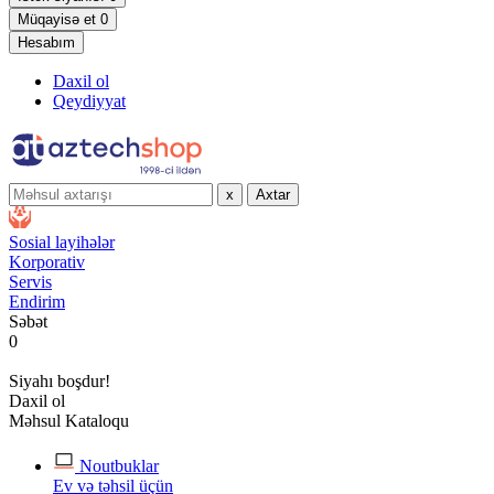
Müqayisə et
0
Hesabım
Daxil ol
Qeydiyyat
x
Axtar
Sosial layihələr
Korporativ
Servis
Endirim
Səbət
0
Siyahı boşdur!
Daxil ol
Məhsul Kataloqu
Noutbuklar
Ev və təhsil üçün