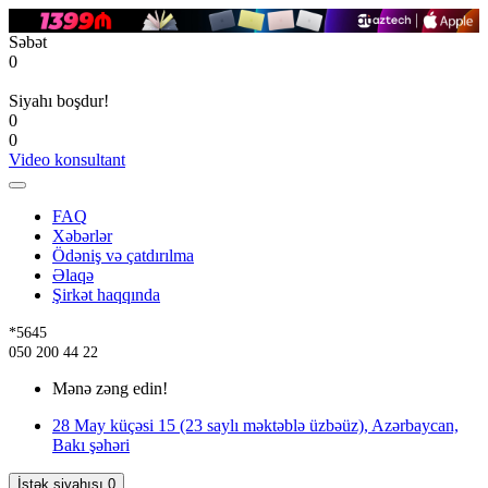
Səbət
0
Siyahı boşdur!
0
0
Video konsultant
FAQ
Xəbərlər
Ödəniş və çatdırılma
Əlaqə
Şirkət haqqında
*5645
050 200 44 22
Mənə zəng edin!
28 May küçəsi 15 (23 saylı məktəblə üzbəüz), Azərbaycan,
Bakı şəhəri
İstək siyahısı
0