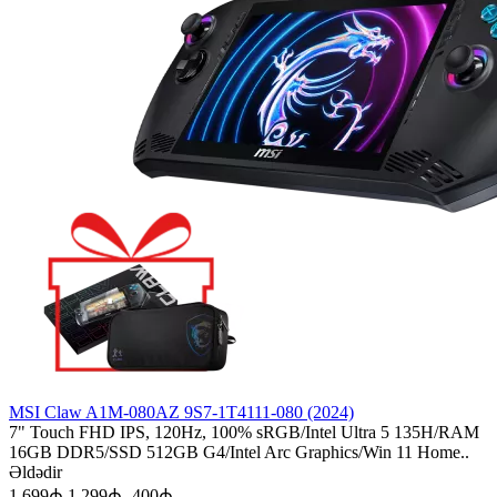
MSI Claw A1M-080AZ 9S7-1T4111-080 (2024)
7" Touch FHD IPS, 120Hz, 100% sRGB/Intel Ultra 5 135H/RAM
16GB DDR5/SSD 512GB G4/Intel Arc Graphics/Win 11 Home..
Əldədir
1 699₼
1 299₼
-400₼