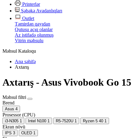
Printerlər
Şəbəkə Avadanlıqları
Outlet
Təmirdən qayıdan
Qutusu açıq olanlar
Az istifadə olunmuş
Vitrin məhsulu
Məhsul Kataloqu
Ana səhifə
Axtarış
Axtarış - Asus Vivobook Go 15
Məhsul filtri
Brend
Asus
4
Prosessor (CPU)
i3-N305
1
Intel N100
1
R5-7520U
1
Ryzen 5 40
1
Ekran növü
IPS
3
OLED
1