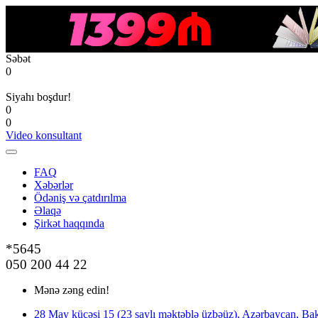
Səbət
0
Siyahı boşdur!
0
0
Video konsultant
FAQ
Xəbərlər
Ödəniş və çatdırılma
Əlaqə
Şirkət haqqında
*5645
050 200 44 22
Mənə zəng edin!
28 May küçəsi 15 (23 saylı məktəblə üzbəüz), Azərbaycan, Bak