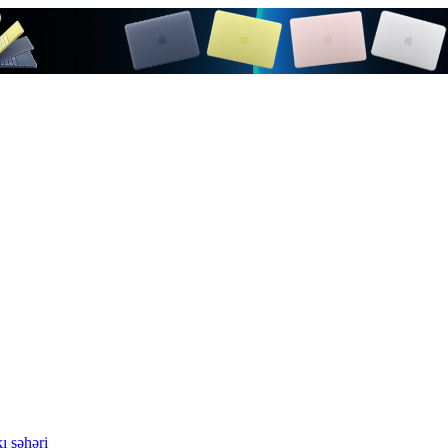
ı şəhəri