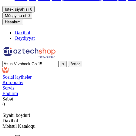
İstək siyahısı
0
Müqayisə et
0
Hesabım
Daxil ol
Qeydiyyat
x
Axtar
Sosial layihələr
Korporativ
Servis
Endirim
Səbət
0
Siyahı boşdur!
Daxil ol
Məhsul Kataloqu