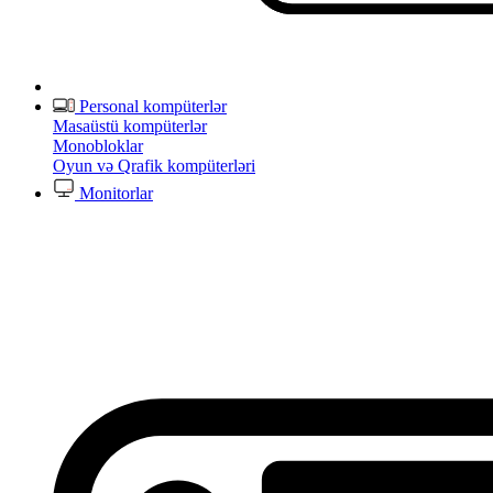
Personal kompüterlər
Masaüstü kompüterlər
Monobloklar
Oyun və Qrafik kompüterləri
Monitorlar