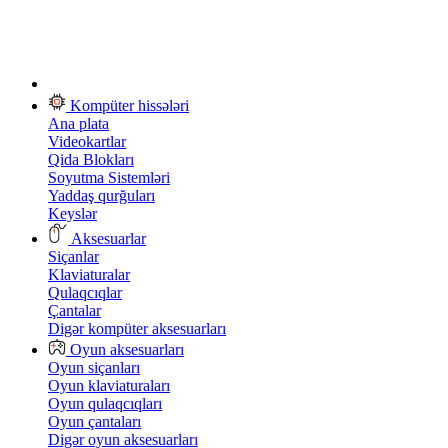
Kompüter hissələri
Ana plata
Videokartlar
Qida Blokları
Soyutma Sistemləri
Yaddaş qurğuları
Keyslər
Aksesuarlar
Siçanlar
Klaviaturalar
Qulaqcıqlar
Çantalar
Digər kompüter aksesuarları
Oyun aksesuarları
Oyun siçanları
Oyun klaviaturaları
Oyun qulaqcıqları
Oyun çantaları
Digər oyun aksesuarları