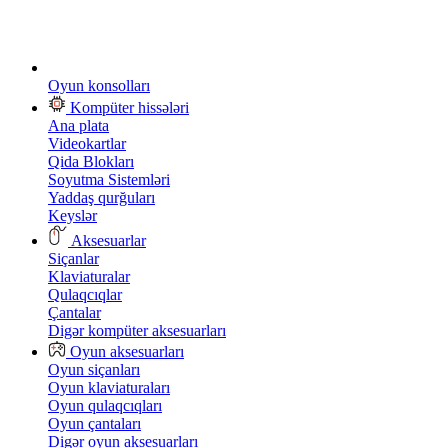
Oyun konsolları
Kompüter hissələri
Ana plata
Videokartlar
Qida Blokları
Soyutma Sistemləri
Yaddaş qurğuları
Keyslər
Aksesuarlar
Siçanlar
Klaviaturalar
Qulaqcıqlar
Çantalar
Digər kompüter aksesuarları
Oyun aksesuarları
Oyun siçanları
Oyun klaviaturaları
Oyun qulaqcıqları
Oyun çantaları
Digər oyun aksesuarları