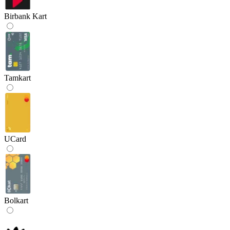
Birbank Kart
Tamkart
UCard
Bolkart