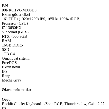
P/N
90NR0HV6-M008D0
Ekran göstəriciləri
16" FHD+(1920x1200) IPS, 165Hz, 100% sRGB
Prosessor (CPU)
i7-13650HX
Videokart (GFX)
RTX 4060 8GB
RAM
16GB DDR5
SSD
1TB G4
Əməliyyat sistemi
FreeDOS
Ekran növü
IPS
Rəng
Mecha Gray
Əlavə məlumatlar
Qeyd
Backlit Chiclet Keyboard 1-Zone RGB, Thunderbolt 4, Çəki: 2.27
kq