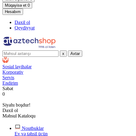
Müqayisə et
0
Hesabım
Daxil ol
Qeydiyyat
x
Axtar
Sosial layihələr
Korporativ
Servis
Endirim
Səbət
0
Siyahı boşdur!
Daxil ol
Məhsul Kataloqu
Noutbuklar
Ev və təhsil üçün