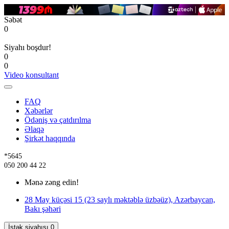
Səbət
0
Siyahı boşdur!
0
0
Video konsultant
FAQ
Xəbərlər
Ödəniş və çatdırılma
Əlaqə
Şirkət haqqında
*5645
050 200 44 22
Mənə zəng edin!
28 May küçəsi 15 (23 saylı məktəblə üzbəüz), Azərbaycan,
Bakı şəhəri
İstək siyahısı
0