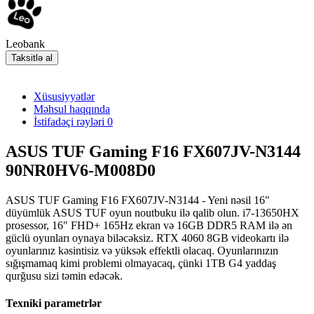
Leobank
Taksitlə al
Xüsusiyyətlər
Məhsul haqqında
İstifadəçi rəyləri
0
ASUS TUF Gaming F16 FX607JV-N3144
90NR0HV6-M008D0
ASUS TUF Gaming F16 FX607JV-N3144 - Yeni nəsil 16"
düyümlük ASUS TUF oyun noutbuku ilə qalib olun. i7-13650HX
prosessor, 16" FHD+ 165Hz ekran və 16GB DDR5 RAM ilə ən
güclü oyunları oynaya biləcəksiz. RTX 4060 8GB videokartı ilə
oyunlarınız kəsintisiz və yüksək effektli olacaq. Oyunlarınızın
sığışmamaq kimi problemi olmayacaq, çünki 1TB G4 yaddaş
qurğusu sizi təmin edəcək.
Texniki parametrlər