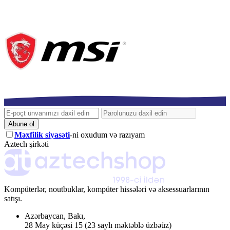
Abunə ol
Məxfilik siyasəti
-ni oxudum və razıyam
Aztech şirkəti
Kompüterlər, noutbuklar, kompüter hissələri və aksessuarlarının
satışı.
Azərbaycan
,
Bakı
,
28 May küçəsi 15
(23 saylı məktəblə üzbəüz)