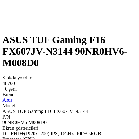
ASUS TUF Gaming F16
FX607JV-N3144 90NR0HV6-
M008D0
Stokda yoxdur
48760
0 şərh
Brend
Asus
Model
ASUS TUF Gaming F16 FX607JV-N3144
P/N
90NR0HV6-M008D0
Ekran göstəriciləri
16" FHD+(1920x1200) IPS, 165Hz, 100% sRGB