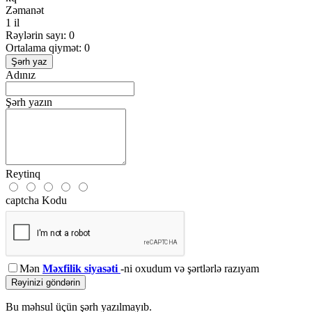
Zəmanət
1 il
Rəylərin sayı: 0
Ortalama qiymət: 0
Şərh yaz
Adınız
Şərh yazın
Reytinq
captcha Kodu
Mən
Məxfilik siyasəti
-ni oxudum və şərtlərlə razıyam
Rəyinizi göndərin
Bu məhsul üçün şərh yazılmayıb.