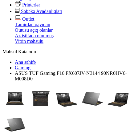
Printerlər
Şəbəkə Avadanlıqları
Outlet
Təmirdən qayıdan
Qutusu açıq olanlar
Az istifadə olunmuş
Vitrin məhsulu
Məhsul Kataloqu
Ana səhifə
Gaming
ASUS TUF Gaming F16 FX607JV-N3144 90NR0HV6-
M008D0