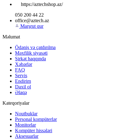
https://aztechshop.az/
050 200 44 22
office@aztech.az
Marşrut qur
Məlumat
Ödəniş və çatdırılma
Məxfilik siyasəti
Şirkət haqqında
Xəbərlər
FAQ
Servis
Endirim
Daxil ol
Əlaqə
Kateqoriyalar
Noutbuklar
Personal kompüterlər
Monitorlar
Kompüter hissələri
Aksesuarlar