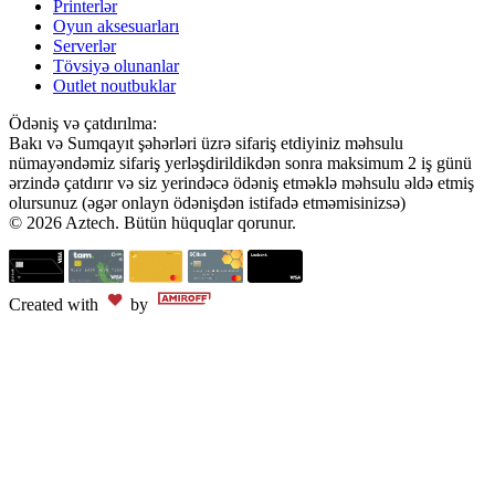
Printerlər
Oyun aksesuarları
Serverlər
Tövsiyə olunanlar
Outlet noutbuklar
Ödəniş və çatdırılma:
Bakı və Sumqayıt şəhərləri üzrə sifariş etdiyiniz məhsulu
nümayəndəmiz sifariş yerləşdirildikdən sonra maksimum 2 iş günü
ərzində çatdırır və siz yerindəcə ödəniş etməklə məhsulu əldə etmiş
olursunuz (əgər onlayn ödənişdən istifadə etməmisinizsə)
© 2026 Aztech. Bütün hüquqlar qorunur.
Created with
by