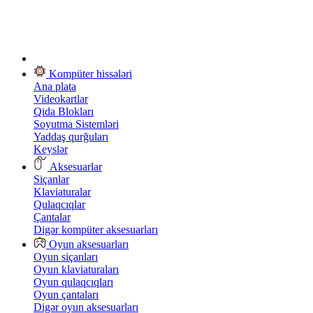
Kompüter hissələri
Ana plata
Videokartlar
Qida Blokları
Soyutma Sistemləri
Yaddaş qurğuları
Keyslər
Aksesuarlar
Siçanlar
Klaviaturalar
Qulaqcıqlar
Çantalar
Digər kompüter aksesuarları
Oyun aksesuarları
Oyun siçanları
Oyun klaviaturaları
Oyun qulaqcıqları
Oyun çantaları
Digər oyun aksesuarları