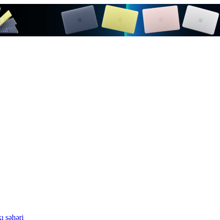
ı şəhəri