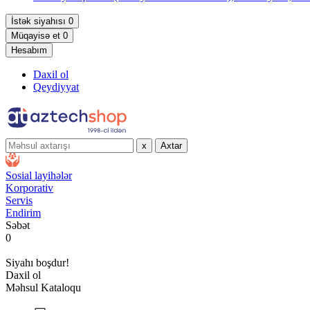
İstək siyahısı
0
Müqayisə et
0
Hesabım
Daxil ol
Qeydiyyat
x
Axtar
Sosial layihələr
Korporativ
Servis
Endirim
Səbət
0
Siyahı boşdur!
Daxil ol
Məhsul Kataloqu