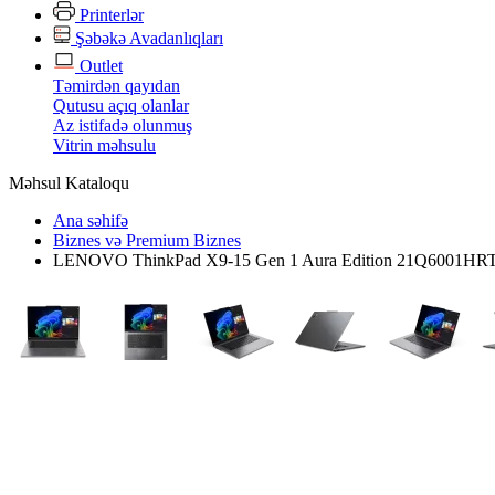
Printerlər
Şəbəkə Avadanlıqları
Outlet
Təmirdən qayıdan
Qutusu açıq olanlar
Az istifadə olunmuş
Vitrin məhsulu
Məhsul Kataloqu
Ana səhifə
Biznes və Premium Biznes
LENOVO ThinkPad X9-15 Gen 1 Aura Edition 21Q6001HR