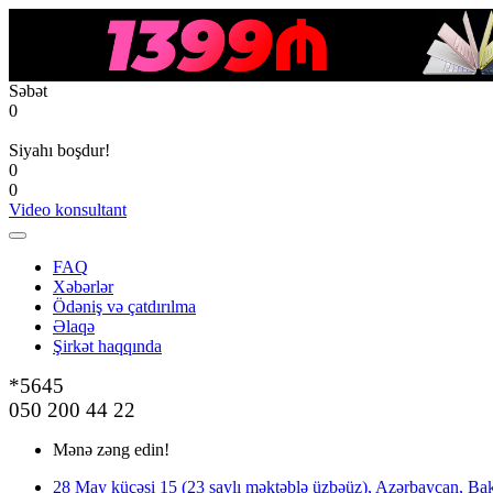
Səbət
0
Siyahı boşdur!
0
0
Video konsultant
FAQ
Xəbərlər
Ödəniş və çatdırılma
Əlaqə
Şirkət haqqında
*5645
050 200 44 22
Mənə zəng edin!
28 May küçəsi 15 (23 saylı məktəblə üzbəüz), Azərbaycan, Bak