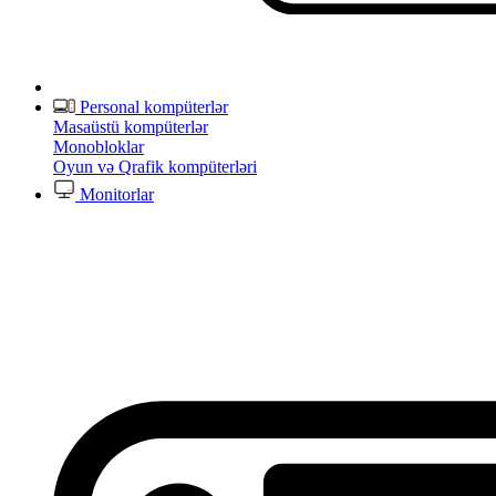
Personal kompüterlər
Masaüstü kompüterlər
Monobloklar
Oyun və Qrafik kompüterləri
Monitorlar