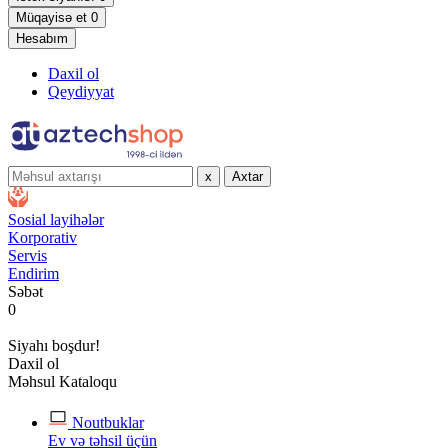
Müqayisə et
0
Hesabım
Daxil ol
Qeydiyyat
x
Axtar
Sosial layihələr
Korporativ
Servis
Endirim
Səbət
0
Siyahı boşdur!
Daxil ol
Məhsul Kataloqu
Noutbuklar
Ev və təhsil üçün