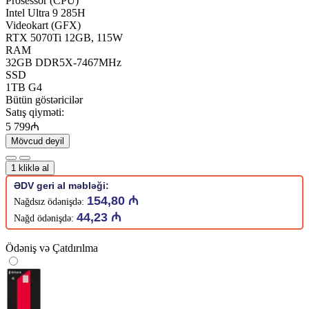
Prosessor (CPU)
Intel Ultra 9 285H
Videokart (GFX)
RTX 5070Ti 12GB, 115W
RAM
32GB DDR5X-7467MHz
SSD
1TB G4
Bütün göstəricilər
Satış qiyməti:
5 799₼
Mövcud deyil
1 kliklə al
ƏDV geri al məbləği:
154,80 ₼
Nağdsız ödənişdə:
44,23 ₼
Nağd ödənişdə:
Ödəniş və Çatdırılma