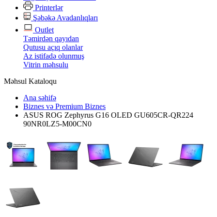
Printerlər
Şəbəkə Avadanlıqları
Outlet
Təmirdən qayıdan
Qutusu açıq olanlar
Az istifadə olunmuş
Vitrin məhsulu
Məhsul Kataloqu
Ana səhifə
Biznes və Premium Biznes
ASUS ROG Zephyrus G16 OLED GU605CR-QR224
90NR0LZ5-M00CN0