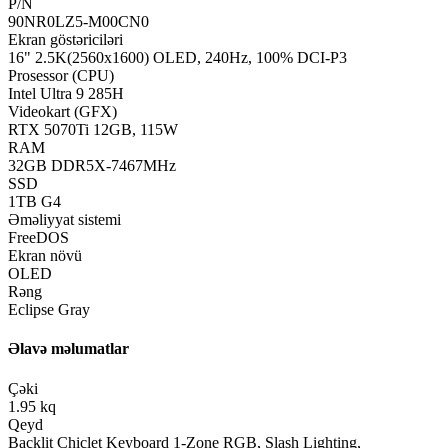
P/N
90NR0LZ5-M00CN0
Ekran göstəriciləri
16" 2.5K(2560x1600) OLED, 240Hz, 100% DCI-P3
Prosessor (CPU)
Intel Ultra 9 285H
Videokart (GFX)
RTX 5070Ti 12GB, 115W
RAM
32GB DDR5X-7467MHz
SSD
1TB G4
Əməliyyat sistemi
FreeDOS
Ekran növü
OLED
Rəng
Eclipse Gray
Əlavə məlumatlar
Çəki
1.95 kq
Qeyd
Backlit Chiclet Keyboard 1-Zone RGB, Slash Lighting,