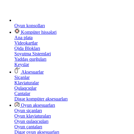
Oyun konsolları
Kompüter hissələri
Ana plata
Videokartlar
Qida Blokları
Soyutma Sistemləri
Yaddaş qurğuları
Keyslər
Aksesuarlar
Siçanlar
Klaviaturalar
Qulaqcıqlar
Çantalar
Digər kompüter aksesuarları
Oyun aksesuarları
Oyun siçanları
Oyun klaviaturaları
Oyun qulaqcıqları
Oyun çantaları
Digər oyun aksesuarları