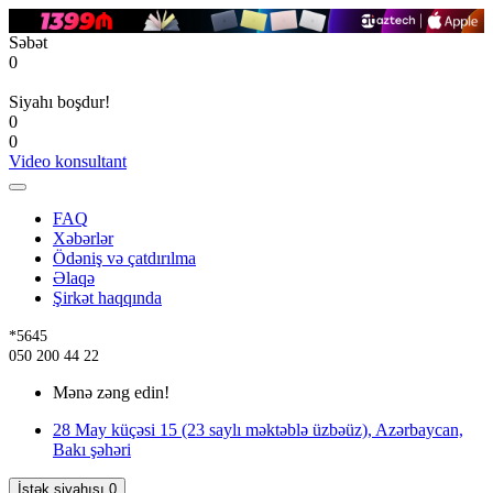
Səbət
0
Siyahı boşdur!
0
0
Video konsultant
FAQ
Xəbərlər
Ödəniş və çatdırılma
Əlaqə
Şirkət haqqında
*5645
050 200 44 22
Mənə zəng edin!
28 May küçəsi 15 (23 saylı məktəblə üzbəüz), Azərbaycan,
Bakı şəhəri
İstək siyahısı
0