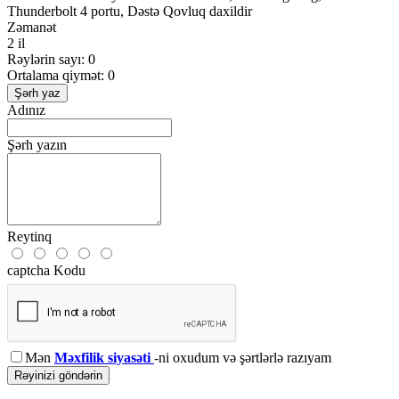
Thunderbolt 4 portu, Dəstə Qovluq daxildir
Zəmanət
2 il
Rəylərin sayı: 0
Ortalama qiymət: 0
Şərh yaz
Adınız
Şərh yazın
Reytinq
captcha Kodu
Mən
Məxfilik siyasəti
-ni oxudum və şərtlərlə razıyam
Rəyinizi göndərin