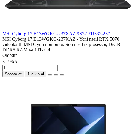
MSI Cyborg 17 B13WGKG-237XAZ 9S7-17U332-237
MSI Cyborg 17 B13WGKG-237XAZ - Yeni nəsil RTX 5070
videokartlı MSI Oyun noutbuku. Son nəsil i7 prosessor, 16GB
DDR5 RAM və 1TB G4 ..
Əldədir
3 199₼
Səbətə at
1 kliklə al