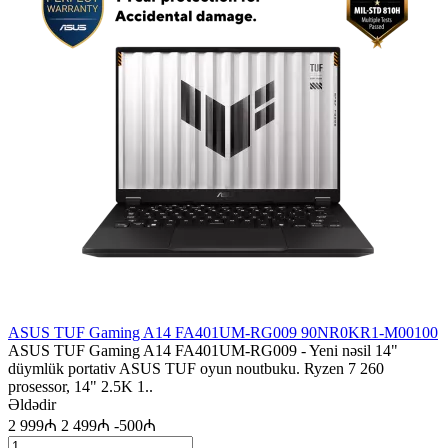
ASUS TUF Gaming A14 FA401UM-RG009 90NR0KR1-M00100
ASUS TUF Gaming A14 FA401UM-RG009 - Yeni nəsil 14"
düymlük portativ ASUS TUF oyun noutbuku. Ryzen 7 260
prosessor, 14" 2.5K 1..
Əldədir
2 999₼
2 499₼
-500₼