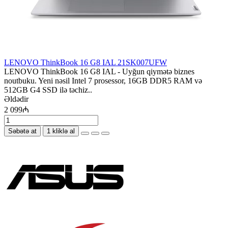
LENOVO ThinkBook 16 G8 IAL 21SK007UFW
LENOVO ThinkBook 16 G8 IAL - Uyğun qiymətə biznes
noutbuku. Yeni nəsil Intel 7 prosessor, 16GB DDR5 RAM və
512GB G4 SSD ilə təchiz..
Əldədir
2 099₼
Səbətə at
1 kliklə al