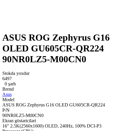
ASUS ROG Zephyrus G16
OLED GU605CR-QR224
90NR0LZ5-M00CN0
Stokda yoxdur
6497
0 şərh
Brend
Asus
Model
ASUS ROG Zephyrus G16 OLED GU605CR-QR224
P/N
90NR0LZ5-M00CN0
Ekran göstəriciləri
16" 2.5K(2560x1600) OLED, 240Hz, 100% DCI-P3