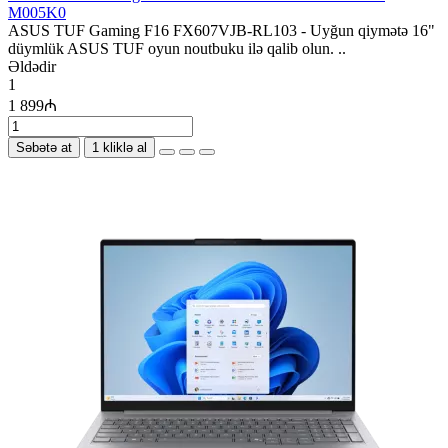
M005K0
ASUS TUF Gaming F16 FX607VJB-RL103 - Uyğun qiymətə 16"
düymlük ASUS TUF oyun noutbuku ilə qalib olun. ..
Əldədir
1
1 899₼
Səbətə at
1 kliklə al