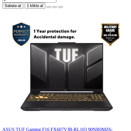
Səbətə at
1 kliklə al
ASUS TUF Gaming F16 FX607VJB-RL103 90NR0MZ6-