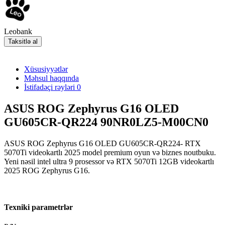
Leobank
Taksitlə al
Xüsusiyyətlər
Məhsul haqqında
İstifadəçi rəyləri
0
ASUS ROG Zephyrus G16 OLED
GU605CR-QR224 90NR0LZ5-M00CN0
ASUS ROG Zephyrus G16 OLED GU605CR-QR224- RTX
5070Ti videokartlı 2025 model premium oyun və biznes noutbuku.
Yeni nəsil intel ultra 9 prosessor və RTX 5070Ti 12GB videokartlı
2025 ROG Zephyrus G16.
Texniki parametrlər