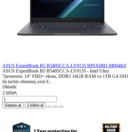
ASUS ExpertBook B5 B5405CCA-LY0135 90NX08I1-M004K0
ASUS ExpertBook B5 B5405CCA-LY0135 - Intel Ultra
7prosessor, 14" FHD+ ekran, DDR5 16GB RAM və 1TB G4 SSD
ilə təchiz olunmuş yeni E..
Əldədir
2 099₼
Səbətə at
1 kliklə al