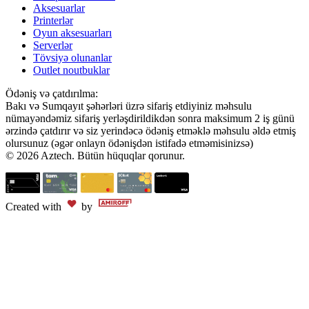
Aksesuarlar
Printerlər
Oyun aksesuarları
Serverlər
Tövsiyə olunanlar
Outlet noutbuklar
Ödəniş və çatdırılma:
Bakı və Sumqayıt şəhərləri üzrə sifariş etdiyiniz məhsulu
nümayəndəmiz sifariş yerləşdirildikdən sonra maksimum 2 iş günü
ərzində çatdırır və siz yerindəcə ödəniş etməklə məhsulu əldə etmiş
olursunuz (əgər onlayn ödənişdən istifadə etməmisinizsə)
© 2026 Aztech. Bütün hüquqlar qorunur.
Created with
by