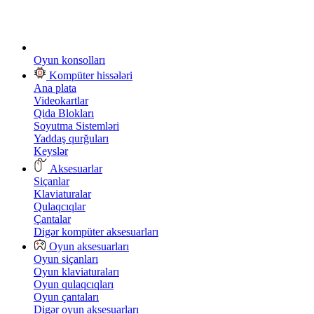
Oyun konsolları
Kompüter hissələri
Ana plata
Videokartlar
Qida Blokları
Soyutma Sistemləri
Yaddaş qurğuları
Keyslər
Aksesuarlar
Siçanlar
Klaviaturalar
Qulaqcıqlar
Çantalar
Digər kompüter aksesuarları
Oyun aksesuarları
Oyun siçanları
Oyun klaviaturaları
Oyun qulaqcıqları
Oyun çantaları
Digər oyun aksesuarları