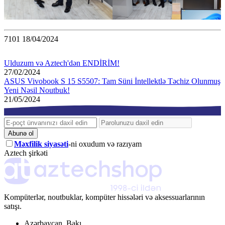
7101
18/04/2024
Ulduzum və Aztech'dən ENDİRİM!
27/02/2024
ASUS Vivobook S 15 S5507: Tam Süni İntellektlə Təchiz Olunmuş
Yeni Nəsil Noutbuk!
21/05/2024
Abunə ol
Məxfilik siyasəti
-ni oxudum və razıyam
Aztech şirkəti
Kompüterlər, noutbuklar, kompüter hissələri və aksessuarlarının
satışı.
Azərbaycan
,
Bakı
,