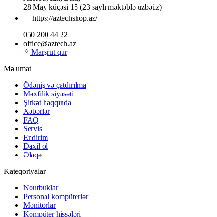
28 May küçəsi 15
(23 saylı məktəblə üzbəüz)
https://aztechshop.az/
050 200 44 22
office@aztech.az
Marşrut qur
Məlumat
Ödəniş və çatdırılma
Məxfilik siyasəti
Şirkət haqqında
Xəbərlər
FAQ
Servis
Endirim
Daxil ol
Əlaqə
Kateqoriyalar
Noutbuklar
Personal kompüterlər
Monitorlar
Kompüter hissələri