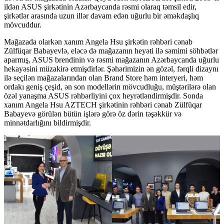
ildən ASUS şirkətinin Azərbaycanda rəsmi olaraq təmsil edir,
şirkətlər arasında uzun illər davam edən uğurlu bir əməkdaşlıq
mövcuddur.
Mağazada olarkən xanım Angela Hsu şirkətin rəhbəri cənab
Zülfüqar Babayevlə, eləcə də mağazanın heyəti ilə səmimi söhbətlər
aparmış, ASUS brendinin və rəsmi mağazanın Azərbaycanda uğurlu
hekayəsini müzakirə etmişdirlər. Şəhərimizin ən gözəl, fərqli dizaynı
ilə seçilən mağazalarından olan Brand Store həm interyeri, həm
ordakı geniş çeşid, ən son modellərin mövcudluğu, müştərilərə olan
özəl yanaşma ASUS rəhbərliyini çox heyrətləndirmişdir. Sonda
xanım Angela Hsu AZTECH şirkətinin rəhbəri cənab Zülfüqar
Babayevə görülən bütün işlərə görə öz dərin təşəkkür və
minnətdarlığını bildirmişdir.