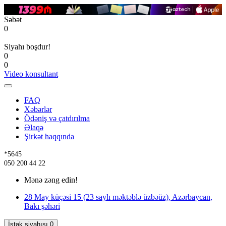
Səbət
0
Siyahı boşdur!
0
0
Video konsultant
FAQ
Xəbərlər
Ödəniş və çatdırılma
Əlaqə
Şirkət haqqında
*5645
050 200 44 22
Mənə zəng edin!
28 May küçəsi 15 (23 saylı məktəblə üzbəüz), Azərbaycan,
Bakı şəhəri
İstək siyahısı
0