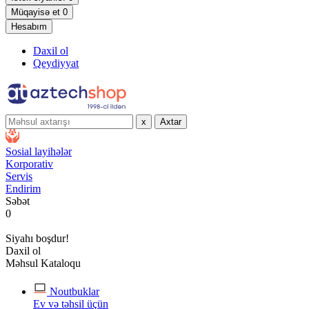
Müqayisə et
0
Hesabım
Daxil ol
Qeydiyyat
x
Axtar
Sosial layihələr
Korporativ
Servis
Endirim
Səbət
0
Siyahı boşdur!
Daxil ol
Məhsul Kataloqu
Noutbuklar
Ev və təhsil üçün