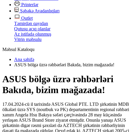
Printerlər
Şəbəkə Avadanlıqları
Outlet
Təmirdən qayıdan
Qutusu açıq olanlar
Az istifadə olunmuş
Vitrin məhsulu
Məhsul Kataloqu
Ana səhifə
ASUS bölgə üzrə rəhbərləri Bakıda, bizim mağazada!
ASUS bölgə üzrə rəhbərləri
Bakıda, bizim mağazada!
17.04.2024-cü il tarixində ASUS Global PTE. LTD şirkətinin MDB
ölkələri üzrə SYS (noutbuk və PK) departamentinin regional rəhbəri
xanım Angela Hsu Bakıya səfəri çərçivəsində 28 may küçəsində
yerləşən ASUS Brand Store ziyarət etmişdir. Onunla yanaşı ASUS
şirkətinin digər rəsmi şəxsləri də AZTECH şirkətinin rəhbərliyinin
dəvəti ilə mağazada oldular. Qeyd edək ki, AZTECH şirkəti 2005-ci