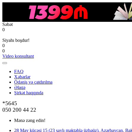
Səbət
0
Siyahı boşdur!
0
0
Video konsultant
FAQ
Xəbərlər
Ödəniş və çatdırılma
Əlaqə
Şirkət haqqında
*5645
050 200 44 22
Mənə zəng edin!
28 May küçəsi 15 (23 saylı məktəblə üzbəüz), Azərbaycan, Bak