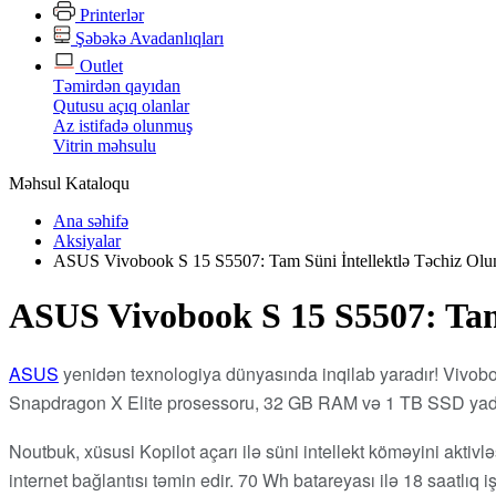
Printerlər
Şəbəkə Avadanlıqları
Outlet
Təmirdən qayıdan
Qutusu açıq olanlar
Az istifadə olunmuş
Vitrin məhsulu
Məhsul Kataloqu
Ana səhifə
Aksiyalar
ASUS Vivobook S 15 S5507: Tam Süni İntellektlə Təchiz Olu
ASUS Vivobook S 15 S5507: Tam 
ASUS
yenidən texnologiya dünyasında inqilab yaradır! Vivob
Snapdragon X Elite prosessoru, 32 GB RAM və 1 TB SSD yadda
Noutbuk, xüsusi Kopilot açarı ilə süni intellekt köməyini aktivlə
internet bağlantısı təmin edir. 70 Wh batareyası ilə 18 saatlıq 