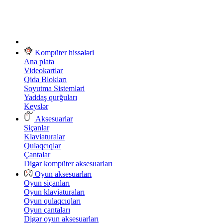
Kompüter hissələri
Ana plata
Videokartlar
Qida Blokları
Soyutma Sistemləri
Yaddaş qurğuları
Keyslər
Aksesuarlar
Siçanlar
Klaviaturalar
Qulaqcıqlar
Çantalar
Digər kompüter aksesuarları
Oyun aksesuarları
Oyun siçanları
Oyun klaviaturaları
Oyun qulaqcıqları
Oyun çantaları
Digər oyun aksesuarları