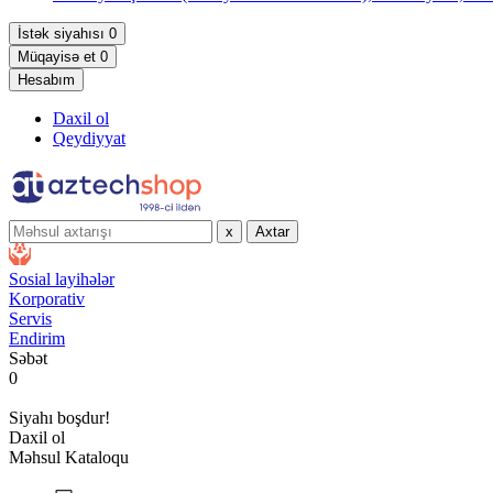
İstək siyahısı
0
Müqayisə et
0
Hesabım
Daxil ol
Qeydiyyat
x
Axtar
Sosial layihələr
Korporativ
Servis
Endirim
Səbət
0
Siyahı boşdur!
Daxil ol
Məhsul Kataloqu