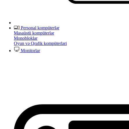
Personal kompüterlər
Masaüstü kompüterlər
Monobloklar
Oyun və Qrafik kompüterləri
Monitorlar