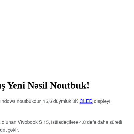
ş Yeni Nəsil Noutbuk!
l Windows noutbukdur, 15,6 düymlük 3K
OLED
displeyi,
iz olunan Vivobook S 15, istifadəçilərə 4.8 dəfə daha sürətli
qət çəkir.