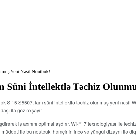
nmuş Yeni Nəsil Noutbuk!
Süni İntellektlə Təchiz Olunmu
ook S 15 S5507, tam süni intellektlə təchiz olunmuş yeni nəsi
şı ilə göz oxşayır.
şdirərək iş axınını optimallaşdırır. Wi-Fi 7 texnologiyası ilə təch
iş müddəti ilə bu noutbuk, həmçinin incə və yüngül dizaynı ilə diq