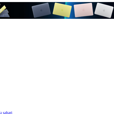
ı şəhəri