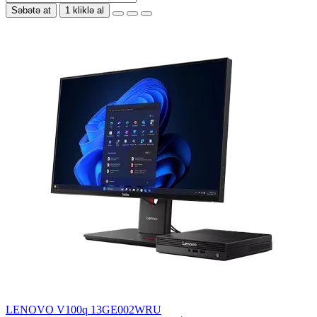
Səbətə at
1 kliklə al
LENOVO V100q 13GE002WRU