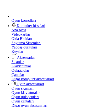
Oyun konsolları
Kompüter hissələri
Ana plata
Videokartlar
Qida Blokları
Soyutma Sistemləri
Yaddaş qurğuları
Keyslər
Aksesuarlar
Siçanlar
Klaviaturalar
Qulaqcıqlar
Çantalar
Digər kompüter aksesuarları
Oyun aksesuarları
Oyun siçanları
Oyun klaviaturaları
Oyun qulaqcıqları
Oyun çantaları
Digər oyun aksesuarları