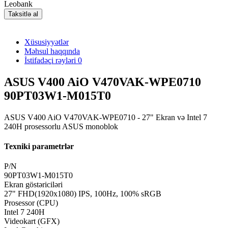
Leobank
Taksitlə al
Xüsusiyyətlər
Məhsul haqqında
İstifadəçi rəyləri
0
ASUS V400 AiO V470VAK-WPE0710
90PT03W1-M015T0
ASUS V400 AiO V470VAK-WPE0710 - 27" Ekran və Intel 7
240H prosessorlu ASUS monoblok
Texniki parametrlər
P/N
90PT03W1-M015T0
Ekran göstəriciləri
27" FHD(1920x1080) IPS, 100Hz, 100% sRGB
Prosessor (CPU)
Intel 7 240H
Videokart (GFX)