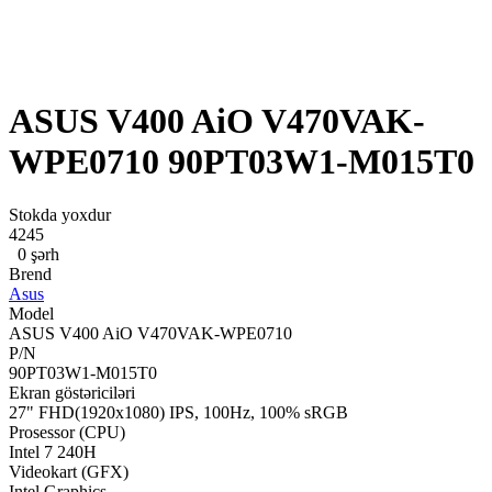
ASUS V400 AiO V470VAK-
WPE0710 90PT03W1-M015T0
Stokda yoxdur
4245
0 şərh
Brend
Asus
Model
ASUS V400 AiO V470VAK-WPE0710
P/N
90PT03W1-M015T0
Ekran göstəriciləri
27" FHD(1920x1080) IPS, 100Hz, 100% sRGB
Prosessor (CPU)
Intel 7 240H
Videokart (GFX)
Intel Graphics