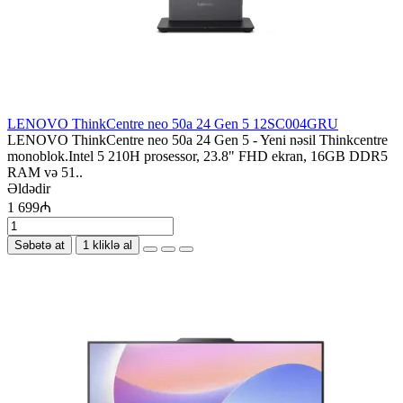
LENOVO ThinkCentre neo 50a 24 Gen 5 12SC004GRU
LENOVO ThinkCentre neo 50a 24 Gen 5 - Yeni nəsil Thinkcentre
monoblok.Intel 5 210H prosessor, 23.8" FHD ekran, 16GB DDR5
RAM və 51..
Əldədir
1 699₼
Səbətə at
1 kliklə al