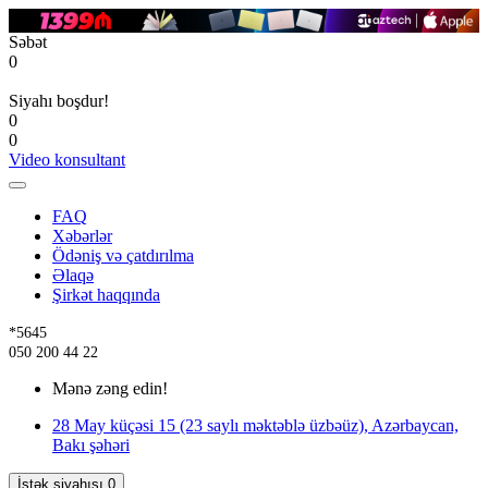
Səbət
0
Siyahı boşdur!
0
0
Video konsultant
FAQ
Xəbərlər
Ödəniş və çatdırılma
Əlaqə
Şirkət haqqında
*5645
050 200 44 22
Mənə zəng edin!
28 May küçəsi 15 (23 saylı məktəblə üzbəüz), Azərbaycan,
Bakı şəhəri
İstək siyahısı
0