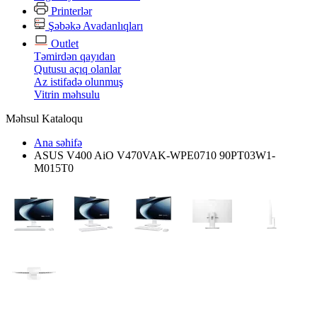
Printerlər
Şəbəkə Avadanlıqları
Outlet
Təmirdən qayıdan
Qutusu açıq olanlar
Az istifadə olunmuş
Vitrin məhsulu
Məhsul Kataloqu
Ana səhifə
ASUS V400 AiO V470VAK-WPE0710 90PT03W1-
M015T0