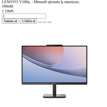
LENOVO V100q - Münasib qiymətə İş stansiyası..
Əldədir
1 199₼
Səbətə at
1 kliklə al