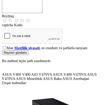
Reytinq
captcha Kodu
Mən
Məxfilik siyasəti
-ni oxudum və şərtlərlə razıyam
Rəyinizi göndərin
Bu məhsul üçün şərh yazılmayıb.
ASUS V400
V400 AiO V470VA
ASUS V400 V470VA
ASUS
V470VA
ASUS Monoblok
ASUS Baku
ASUS Azerbaijan
Oxşar məhsullar