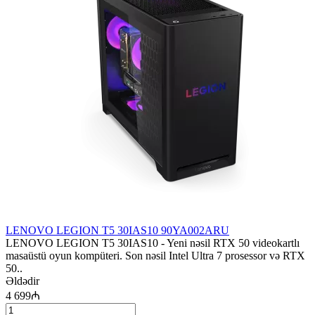
LENOVO LEGION T5 30IAS10 90YA002ARU
LENOVO LEGION T5 30IAS10 - Yeni nəsil RTX 50 videokartlı
masaüstü oyun kompüteri. Son nəsil Intel Ultra 7 prosessor və RTX
50..
Əldədir
4 699₼