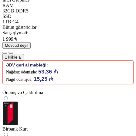
RAM
32GB DDR5
SSD
1TB G4
Bütün göstəricilər
Satış qiyməti:
1 999₼
Mövcud deyil
1 kliklə al
ƏDV geri al məbləği:
53,36 ₼
Nağdsız ödənişdə:
15,25 ₼
Nağd ödənişdə:
Ödəniş və Çatdırılma
Birbank Kart