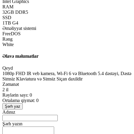
Intel Graphics
RAM
32GB DDR5
SSD
1TB G4
Əməliyyat sistemi
FreeDOS
Rəng
White
Əlavə məlumatlar
Qeyd
1080p FHD IR veb kamera, Wi-Fi 6 və Bluetooth 5.4 dəstəyi, Dəstə
Simsiz Klaviatura və Simsiz Siçan daxildir
Zəmanət
2 il
Rəylərin sayı: 0
Ortalama qiymət: 0
Şərh yaz
Adınız
Şərh yazın