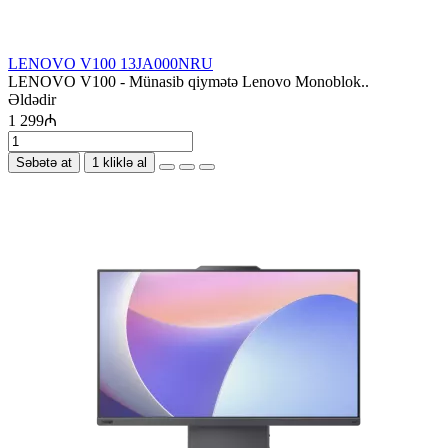
LENOVO V100 13JA000NRU
LENOVO V100 - Münasib qiymətə Lenovo Monoblok..
Əldədir
1 299₼
Səbətə at
1 kliklə al