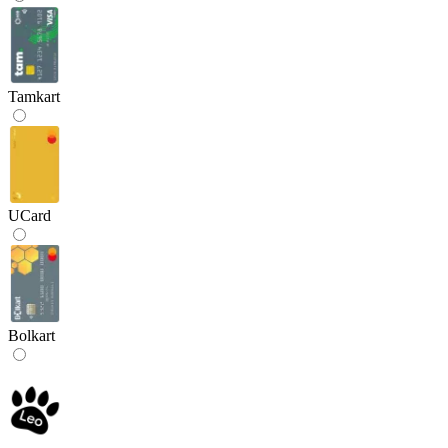
Tamkart
UCard
Bolkart