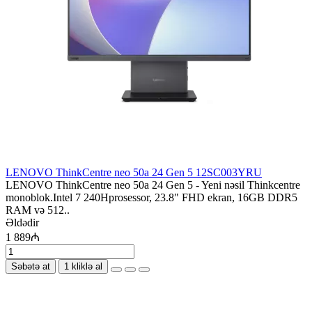
LENOVO ThinkCentre neo 50a 24 Gen 5 12SC003YRU
LENOVO ThinkCentre neo 50a 24 Gen 5 - Yeni nəsil Thinkcentre
monoblok.Intel 7 240Hprosessor, 23.8" FHD ekran, 16GB DDR5
RAM və 512..
Əldədir
1 889₼
Səbətə at
1 kliklə al