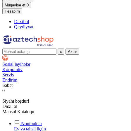
Müqayisə et
0
Hesabım
Daxil ol
Qeydiyyat
x
Axtar
Sosial layihələr
Korporativ
Servis
Endirim
Səbət
0
Siyahı boşdur!
Daxil ol
Məhsul Kataloqu
Noutbuklar
Ev və təhsil üçün