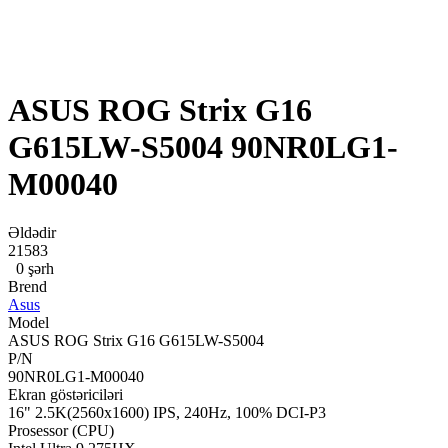
ASUS ROG Strix G16
G615LW-S5004 90NR0LG1-
M00040
Əldədir
21583
0 şərh
Brend
Asus
Model
ASUS ROG Strix G16 G615LW-S5004
P/N
90NR0LG1-M00040
Ekran göstəriciləri
16" 2.5K(2560x1600) IPS, 240Hz, 100% DCI-P3
Prosessor (CPU)