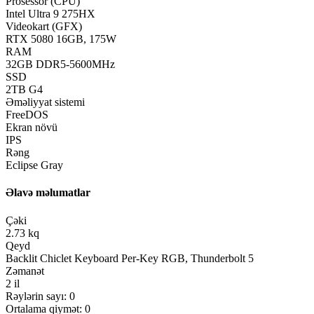
Prosessor (CPU)
Intel Ultra 9 275HX
Videokart (GFX)
RTX 5080 16GB, 175W
RAM
32GB DDR5-5600MHz
SSD
2TB G4
Əməliyyat sistemi
FreeDOS
Ekran növü
IPS
Rəng
Eclipse Gray
Əlavə məlumatlar
Çəki
2.73 kq
Qeyd
Backlit Chiclet Keyboard Per-Key RGB, Thunderbolt 5
Zəmanət
2 il
Rəylərin sayı: 0
Ortalama qiymət: 0