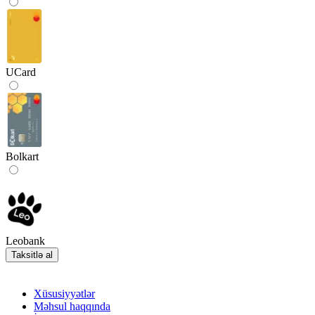
UCard
Bolkart
Leobank
Taksitlə al
Xüsusiyyətlər
Məhsul haqqında