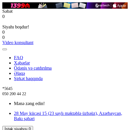
Səbət
0
Siyahı boşdur!
0
0
Video konsultant
FAQ
Xəbərlər
Ödəniş və çatdırılma
Əlaqə
Şirkət haqqında
*5645
050 200 44 22
Mənə zəng edin!
28 May küçəsi 15 (23 saylı məktəblə üzbəüz), Azərbaycan,
Bakı şəhəri
İstək siyahısı
0