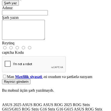
Şərh yaz
Adınız
Şərh yazın
Reytinq
captcha Kodu
Mən
Məxfilik siyasəti
-ni oxudum və şərtlərlə razıyam
Rəyinizi göndərin
Bu məhsul üçün şərh yazılmayıb.
ASUS 2025
ASUS ROG
ASUS ROG 2025
ROG Strix
G615/G815
ROG Strix G16
Strix G16 G615
ASUS ROG Strix