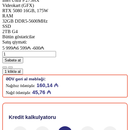
Intel Ultra 9 275HX
Videokart (GFX)
RTX 5080 16GB, 175W
RAM
32GB DDR5-5600MHz
SSD
2TB G4
Bütün göstəricilər
Satış qiyməti:
5 999₼
6 599₼
-600₼
Səbətə at
1 kliklə al
ƏDV geri al məbləği:
160,14 ₼
Nağdsız ödənişdə:
45,76 ₼
Nağd ödənişdə:
Kredit kalkulyatoru