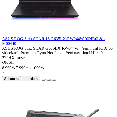
ASUS ROG Strix SCAR 16 G635LX-RW044W 90NR0L81-
M00440
ASUS ROG Strix SCAR G635LX-RW044W - Yeni nəsil RTX 50
videokartlı Premium Oyun Noutbuku. Yeni nəsil Intel Ultra 9
275HX prose..
Əldədir
8 999₼
7 999₼
-1 000₼
Səbətə at
1 kliklə al