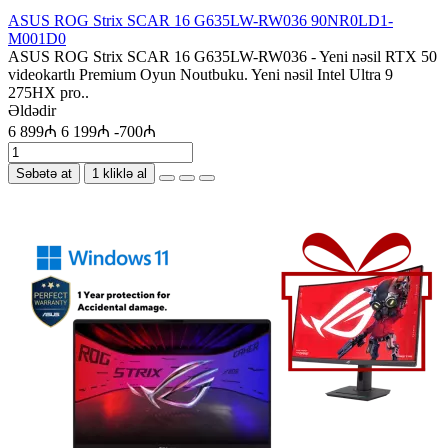
ASUS ROG Strix SCAR 16 G635LW-RW036 90NR0LD1-
M001D0
ASUS ROG Strix SCAR 16 G635LW-RW036 - Yeni nəsil RTX 50
videokartlı Premium Oyun Noutbuku. Yeni nəsil Intel Ultra 9
275HX pro..
Əldədir
6 899₼
6 199₼
-700₼
Səbətə at
1 kliklə al