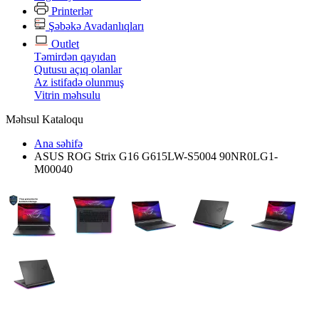
Printerlər
Şəbəkə Avadanlıqları
Outlet
Təmirdən qayıdan
Qutusu açıq olanlar
Az istifadə olunmuş
Vitrin məhsulu
Məhsul Kataloqu
Ana səhifə
ASUS ROG Strix G16 G615LW-S5004 90NR0LG1-
M00040