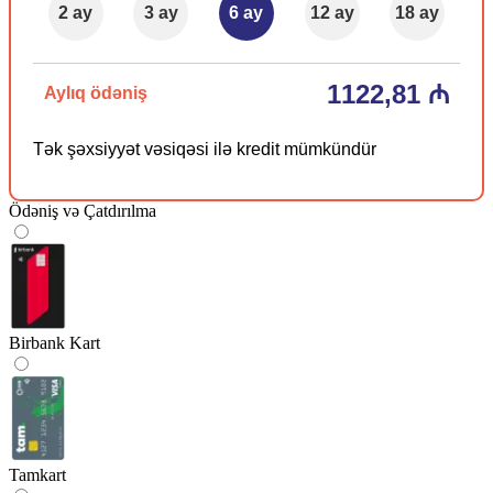
2 ay
3 ay
6 ay
12 ay
18 ay
1122,81 ₼
Aylıq ödəniş
Tək şəxsiyyət vəsiqəsi ilə kredit mümkündür
Ödəniş və Çatdırılma
Birbank Kart
Tamkart