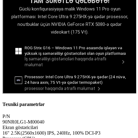
Texniki parametrlər
P/N
90NR0LG1-M00040
Ekran göstəriciləri
16" 2.5K(2560x1600) IPS, 240Hz, 100% DCI-P3