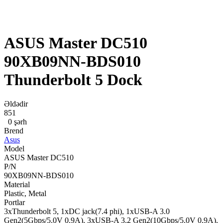
ASUS Master DC510
90XB09NN-BDS010
Thunderbolt 5 Dock
Əldədir
851
0 şərh
Brend
Asus
Model
ASUS Master DC510
P/N
90XB09NN-BDS010
Material
Plastic, Metal
Portlar
3xThunderbolt 5, 1xDC jack(7.4 phi), 1xUSB-A 3.0
Gen2(5Gbps/5.0V 0.9A), 3xUSB-A 3.2 Gen2(10Gbps/5.0V 0.9A),