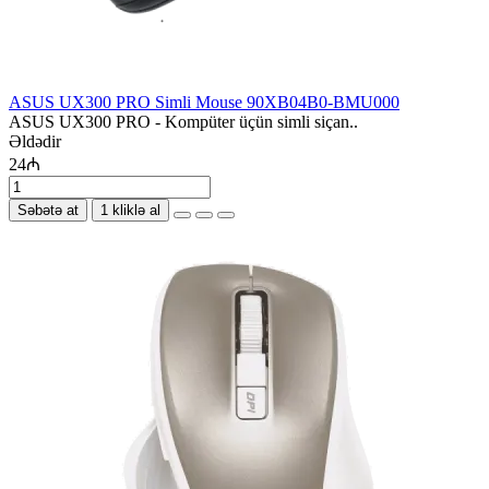
ASUS UX300 PRO Simli Mouse 90XB04B0-BMU000
ASUS UX300 PRO - Kompüter üçün simli siçan..
Əldədir
24₼
Səbətə at
1 kliklə al