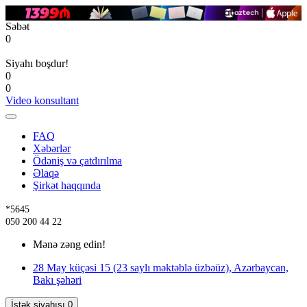
Səbət
0
Siyahı boşdur!
0
0
Video konsultant
FAQ
Xəbərlər
Ödəniş və çatdırılma
Əlaqə
Şirkət haqqında
*5645
050 200 44 22
Mənə zəng edin!
28 May küçəsi 15 (23 saylı məktəblə üzbəüz), Azərbaycan,
Bakı şəhəri
İstək siyahısı
0