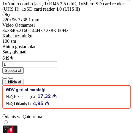
1xAudio combo jack, 1xRJ45 2.5 GbE, 1xMicro SD card reader
(UHS II), 1xSD card reader 4.0 (UHS II)
Ölçü
220x96.7x38.1 mm
Video Qətnaməsi
3x3840x2160 144Hz / 2x8K 60Hz
Kabel uzunluğu
100 sm
Bütün göstəricilər
Satış qiyməti:
649₼
Səbətə at
1 kliklə al
ƏDV geri al məbləği:
17,32 ₼
Nağdsız ödənişdə:
4,95 ₼
Nağd ödənişdə:
Ödəniş və Çatdırılma