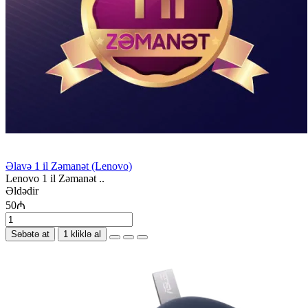
Əlavə 1 il Zəmanət (Lenovo)
Lenovo 1 il Zəmanət ..
Əldədir
50₼
Səbətə at
1 kliklə al