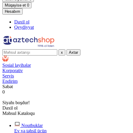
Müqayisə et
0
Hesabım
Daxil ol
Qeydiyyat
x
Axtar
Sosial layihələr
Korporativ
Servis
Endirim
Səbət
0
Siyahı boşdur!
Daxil ol
Məhsul Kataloqu
Noutbuklar
Ev və təhsil üçün