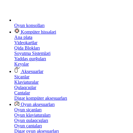
Oyun konsolları
Kompüter hissələri
Ana plata
Videokartlar
Qida Blokları
Soyutma Sistemləri
Yaddaş qurğuları
Keyslər
Aksesuarlar
Siçanlar
Klaviaturalar
Qulaqcıqlar
Çantalar
Digər kompüter aksesuarları
Oyun aksesuarları
Oyun siçanları
Oyun klaviaturaları
Oyun qulaqcıqları
Oyun çantaları
Digər oyun aksesuarları