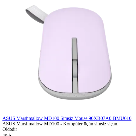
ASUS Marshmallow MD100 Simsiz Mouse 90XB07A0-BMU010
ASUS Marshmallow MD100 - Kompüter üçün simsiz siçan..
Əldədir
49₼