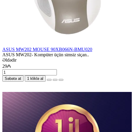
ASUS MW202 MOUSE 90XB066N-BMU020
ASUS MW202- Kompüter üçün simsiz siçan..
Əldədir
29₼
Səbətə at
1 kliklə al