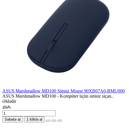
ASUS Marshmallow MD100 Simsiz Mouse 90XB07A0-BMU000
ASUS Marshmallow MD100 - Kompüter üçün simsiz siçan..
Əldədir
49₼
Səbətə at
1 kliklə al