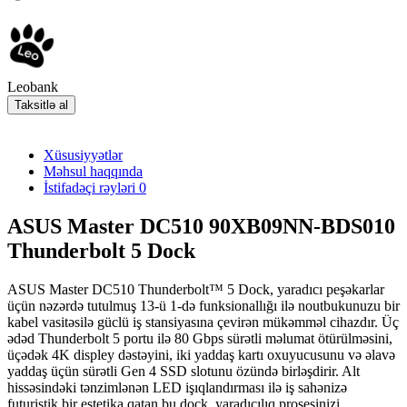
Leobank
Taksitlə al
Xüsusiyyətlər
Məhsul haqqında
İstifadəçi rəyləri
0
ASUS Master DC510 90XB09NN-BDS010
Thunderbolt 5 Dock
ASUS Master DC510 Thunderbolt™ 5 Dock, yaradıcı peşəkarlar
üçün nəzərdə tutulmuş 13-ü 1-də funksionallığı ilə noutbukunuzu bir
kabel vasitəsilə güclü iş stansiyasına çevirən mükəmməl cihazdır. Üç
ədəd Thunderbolt 5 portu ilə 80 Gbps sürətli məlumat ötürülməsini,
üçədək 4K displey dəstəyini, iki yaddaş kartı oxuyucusunu və
əlavə
yaddaş üçün sürətli Gen 4 SSD slotunu
özündə birləşdirir. Alt
hissəsindəki tənzimlənən LED işıqlandırması ilə iş sahənizə
futuristik bir estetika qatan bu dock, yaradıcılıq prosesinizi