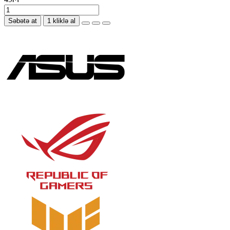
Səbətə at
1 kliklə al