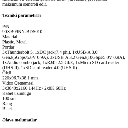
maksimum səmərəli edir.
Texniki parametrlər
P/N
90XB09NN-BDS010
Material
Plastic, Metal
Portlar
3xThunderbolt 5, 1xDC jack(7.4 phi), 1xUSB-A 3.0
Gen2(5Gbps/5.0V 0.9A), 3xUSB-A 3.2 Gen2(10Gbps/5.0V 0.9A),
1xAudio combo jack, 1xRJ45 2.5 GbE, 1xMicro SD card reader
(UHS II), 1xSD card reader 4.0 (UHS II)
Ölçü
220x96.7x38.1 mm
Video Qətnaməsi
3x3840x2160 144Hz / 2x8K 60Hz
Kabel uzunluğu
100 sm
Rəng
Black
Əlavə məlumatlar