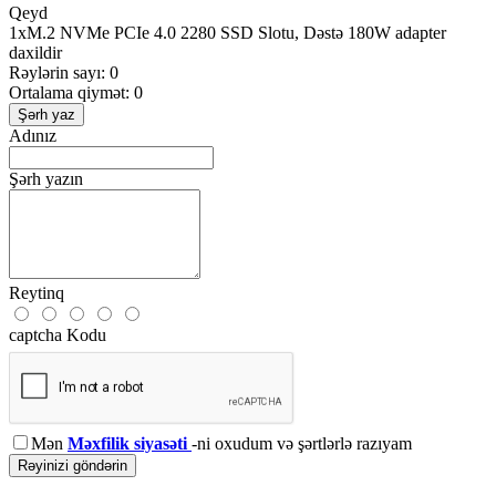
Qeyd
1xM.2 NVMe PCIe 4.0 2280 SSD Slotu, Dəstə 180W adapter
daxildir
Rəylərin sayı: 0
Ortalama qiymət: 0
Şərh yaz
Adınız
Şərh yazın
Reytinq
captcha Kodu
Mən
Məxfilik siyasəti
-ni oxudum və şərtlərlə razıyam
Rəyinizi göndərin