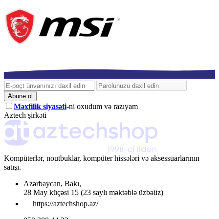
Abunə ol
Məxfilik siyasəti
-ni oxudum və razıyam
Aztech şirkəti
Kompüterlər, noutbuklar, kompüter hissələri və aksessuarlarının
satışı.
Azərbaycan
,
Bakı
,
28 May küçəsi 15
(23 saylı məktəblə üzbəüz)
https://aztechshop.az/