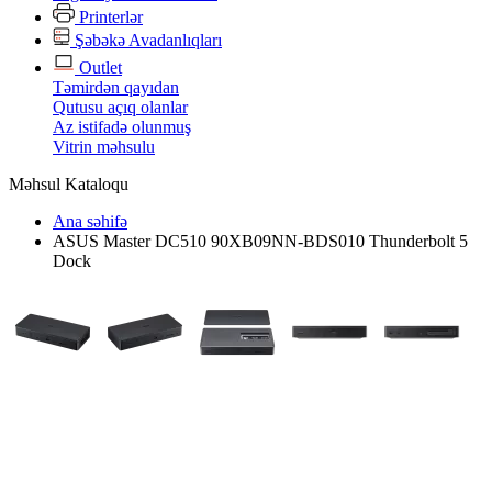
Printerlər
Şəbəkə Avadanlıqları
Outlet
Təmirdən qayıdan
Qutusu açıq olanlar
Az istifadə olunmuş
Vitrin məhsulu
Məhsul Kataloqu
Ana səhifə
ASUS Master DC510 90XB09NN-BDS010 Thunderbolt 5
Dock