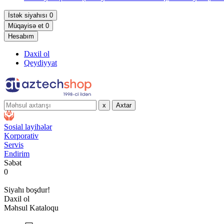
İstək siyahısı
0
Müqayisə et
0
Hesabım
Daxil ol
Qeydiyyat
x
Axtar
Sosial layihələr
Korporativ
Servis
Endirim
Səbət
0
Siyahı boşdur!
Daxil ol
Məhsul Kataloqu