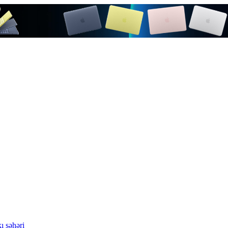
ı şəhəri