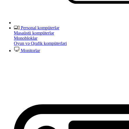
Personal kompüterlər
Masaüstü kompüterlər
Monobloklar
Oyun və Qrafik kompüterləri
Monitorlar