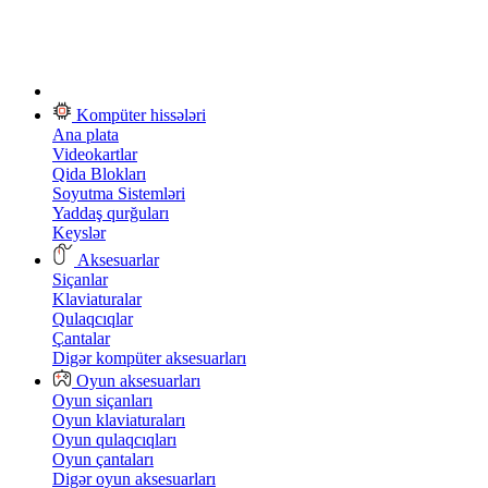
Kompüter hissələri
Ana plata
Videokartlar
Qida Blokları
Soyutma Sistemləri
Yaddaş qurğuları
Keyslər
Aksesuarlar
Siçanlar
Klaviaturalar
Qulaqcıqlar
Çantalar
Digər kompüter aksesuarları
Oyun aksesuarları
Oyun siçanları
Oyun klaviaturaları
Oyun qulaqcıqları
Oyun çantaları
Digər oyun aksesuarları