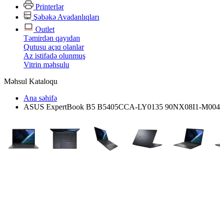
Printerlər
Şəbəkə Avadanlıqları
Outlet
Təmirdən qayıdan
Qutusu açıq olanlar
Az istifadə olunmuş
Vitrin məhsulu
Məhsul Kataloqu
Ana səhifə
ASUS ExpertBook B5 B5405CCA-LY0135 90NX08I1-M00