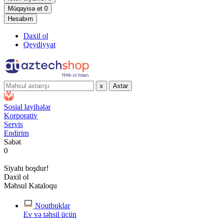
Müqayisə et
0
Hesabım
Daxil ol
Qeydiyyat
x
Axtar
Sosial layihələr
Korporativ
Servis
Endirim
Səbət
0
Siyahı boşdur!
Daxil ol
Məhsul Kataloqu
Noutbuklar
Ev və təhsil üçün