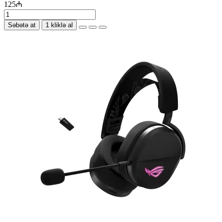
125₼
Səbətə at
1 kliklə al