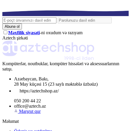
Abunə ol
Məxfilik siyasəti
-ni oxudum və razıyam
Aztech şirkəti
Kompüterlər, noutbuklar, kompüter hissələri və aksessuarlarının
satışı.
Azərbaycan
,
Bakı
,
28 May küçəsi 15
(23 saylı məktəblə üzbəüz)
https://aztechshop.az/
050 200 44 22
office@aztech.az
Marşrut qur
Məlumat