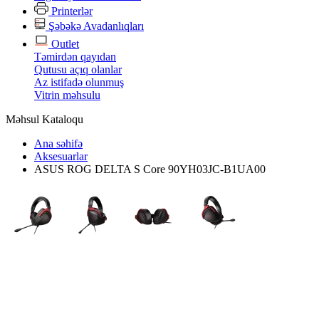
Printerlər
Şəbəkə Avadanlıqları
Outlet
Təmirdən qayıdan
Qutusu açıq olanlar
Az istifadə olunmuş
Vitrin məhsulu
Məhsul Kataloqu
Ana səhifə
Aksesuarlar
ASUS ROG DELTA S Core 90YH03JC-B1UA00