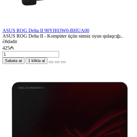
ASUS ROG Delta II 90YH03W0-BHUA00
ASUS ROG Delta II - Kompüter üçün simsiz oyun qulaqcığı..
Əldədir
425₼
Səbətə at
1 kliklə al