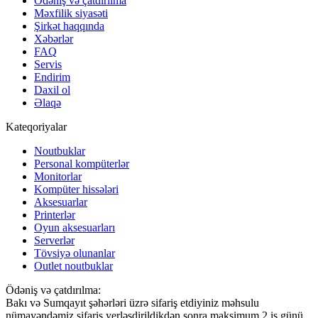
Ödəniş və çatdırılma
Məxfilik siyasəti
Şirkət haqqında
Xəbərlər
FAQ
Servis
Endirim
Daxil ol
Əlaqə
Kateqoriyalar
Noutbuklar
Personal kompüterlər
Monitorlar
Kompüter hissələri
Aksesuarlar
Printerlər
Oyun aksesuarları
Serverlər
Tövsiyə olunanlar
Outlet noutbuklar
Ödəniş və çatdırılma:
Bakı və Sumqayıt şəhərləri üzrə sifariş etdiyiniz məhsulu
nümayəndəmiz sifariş yerləşdirildikdən sonra maksimum 2 iş günü