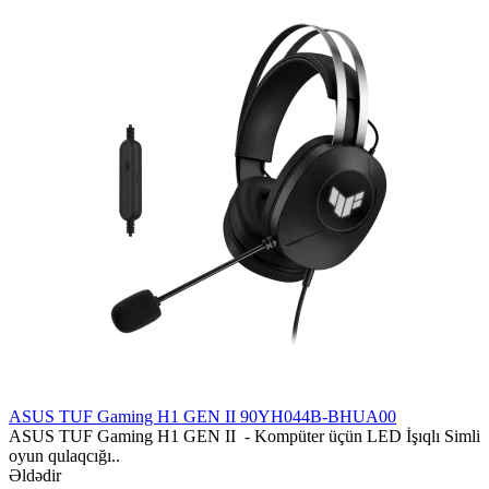
ASUS TUF Gaming H1 GEN II 90YH044B-BHUA00
ASUS TUF Gaming H1 GEN II - Kompüter üçün LED İşıqlı Simli
oyun qulaqcığı..
Əldədir