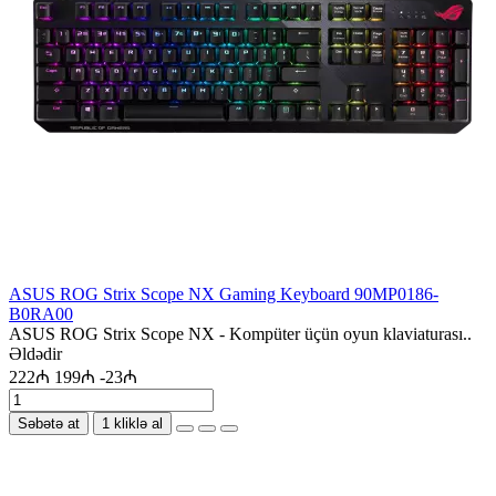
ASUS ROG Strix Scope NX Gaming Keyboard 90MP0186-
B0RA00
ASUS ROG Strix Scope NX - Kompüter üçün oyun klaviaturası..
Əldədir
222₼
199₼
-23₼
Səbətə at
1 kliklə al