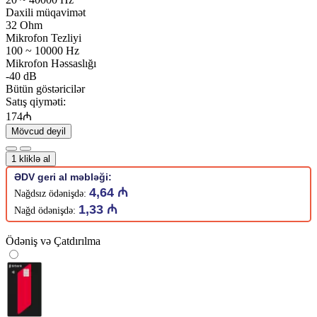
Daxili müqavimət
32 Ohm
Mikrofon Tezliyi
100 ~ 10000 Hz
Mikrofon Həssaslığı
-40 dB
Bütün göstəricilər
Satış qiyməti:
174₼
Mövcud deyil
1 kliklə al
ƏDV geri al məbləği:
4,64 ₼
Nağdsız ödənişdə:
1,33 ₼
Nağd ödənişdə:
Ödəniş və Çatdırılma