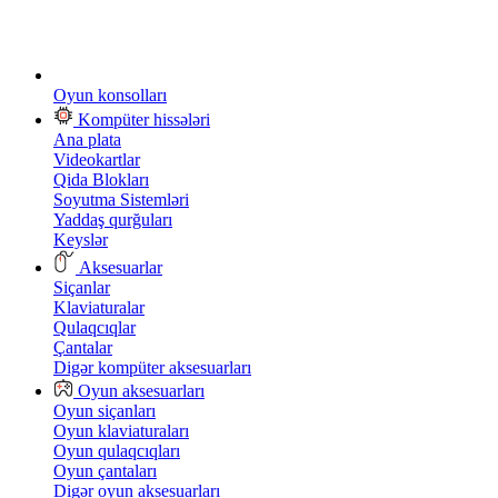
Oyun konsolları
Kompüter hissələri
Ana plata
Videokartlar
Qida Blokları
Soyutma Sistemləri
Yaddaş qurğuları
Keyslər
Aksesuarlar
Siçanlar
Klaviaturalar
Qulaqcıqlar
Çantalar
Digər kompüter aksesuarları
Oyun aksesuarları
Oyun siçanları
Oyun klaviaturaları
Oyun qulaqcıqları
Oyun çantaları
Digər oyun aksesuarları