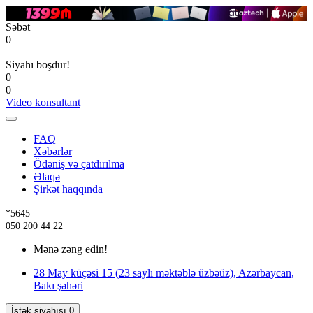
Səbət
0
Siyahı boşdur!
0
0
Video konsultant
FAQ
Xəbərlər
Ödəniş və çatdırılma
Əlaqə
Şirkət haqqında
*5645
050 200 44 22
Mənə zəng edin!
28 May küçəsi 15 (23 saylı məktəblə üzbəüz), Azərbaycan,
Bakı şəhəri
İstək siyahısı
0