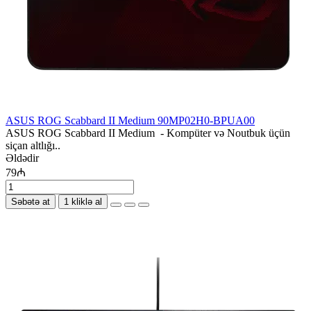
ASUS ROG Scabbard II Medium 90MP02H0-BPUA00
ASUS ROG Scabbard II Medium - Kompüter və Noutbuk üçün
siçan altlığı..
Əldədir
79₼
Səbətə at
1 kliklə al