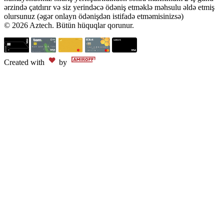
ərzində çatdırır və siz yerindəcə ödəniş etməklə məhsulu əldə etmiş
olursunuz (əgər onlayn ödənişdən istifadə etməmisinizsə)
© 2026 Aztech. Bütün hüquqlar qorunur.
Created with
by