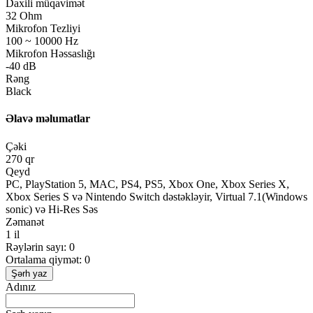
Daxili müqavimət
32 Ohm
Mikrofon Tezliyi
100 ~ 10000 Hz
Mikrofon Həssaslığı
-40 dB
Rəng
Black
Əlavə məlumatlar
Çəki
270 qr
Qeyd
PC, PlayStation 5, MAC, PS4, PS5, Xbox One, Xbox Series X,
Xbox Series S və Nintendo Switch dəstəkləyir, Virtual 7.1(Windows
sonic) və Hi-Res Səs
Zəmanət
1 il
Rəylərin sayı: 0
Ortalama qiymət: 0
Şərh yaz
Adınız