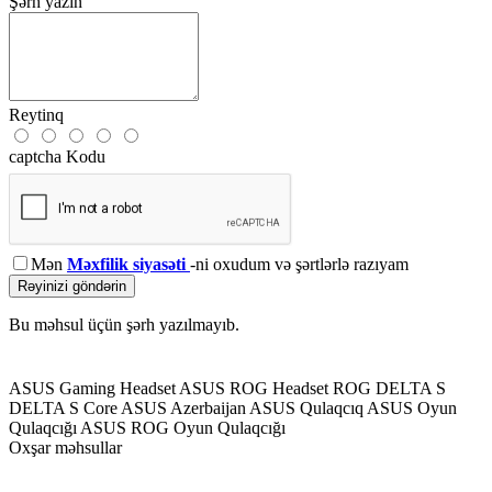
Şərh yazın
Reytinq
captcha Kodu
Mən
Məxfilik siyasəti
-ni oxudum və şərtlərlə razıyam
Rəyinizi göndərin
Bu məhsul üçün şərh yazılmayıb.
ASUS Gaming Headset
ASUS ROG Headset
ROG DELTA S
DELTA S Core
ASUS Azerbaijan
ASUS Qulaqcıq
ASUS Oyun
Qulaqcığı
ASUS ROG Oyun Qulaqcığı
Oxşar məhsullar