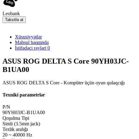
Leobank
Taksitlə al
Xüsusiyyətlər
Məhsul haqqında
İstifadəçi rəyləri
0
ASUS ROG DELTA S Core 90YH03JC-
B1UA00
ASUS ROG DELTA S Core - Kompüter üçün oyun qulaqcığı
Texniki parametrlər
P/N
90YH03JC-B1UA00
Qoşulma Tipi
Simli (3.5mm jack)
Tezlik aralığı
20 ~ 40000 Hz