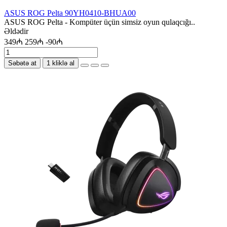
ASUS ROG Pelta 90YH0410-BHUA00
ASUS ROG Pelta - Kompüter üçün simsiz oyun qulaqcığı..
Əldədir
349₼
259₼
-90₼
Səbətə at
1 kliklə al