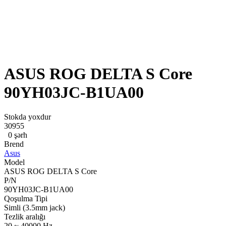
ASUS ROG DELTA S Core
90YH03JC-B1UA00
Stokda yoxdur
30955
0 şərh
Brend
Asus
Model
ASUS ROG DELTA S Core
P/N
90YH03JC-B1UA00
Qoşulma Tipi
Simli (3.5mm jack)
Tezlik aralığı
20 ~ 40000 Hz