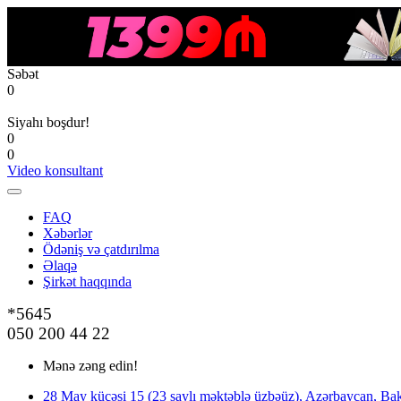
Səbət
0
Siyahı boşdur!
0
0
Video konsultant
FAQ
Xəbərlər
Ödəniş və çatdırılma
Əlaqə
Şirkət haqqında
*5645
050 200 44 22
Mənə zəng edin!
28 May küçəsi 15 (23 saylı məktəblə üzbəüz), Azərbaycan, Bak