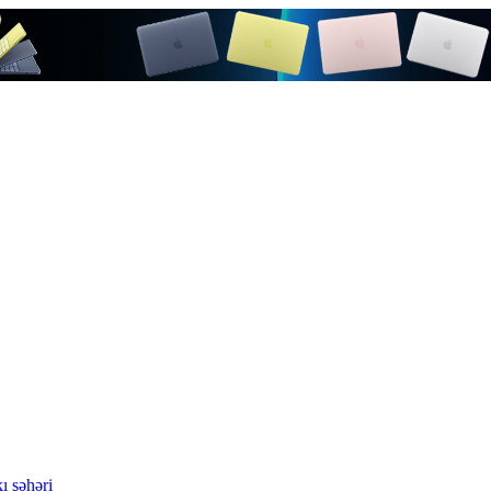
ı şəhəri