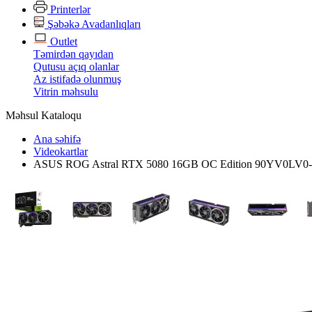
Printerlər
Şəbəkə Avadanlıqları
Outlet
Təmirdən qayıdan
Qutusu açıq olanlar
Az istifadə olunmuş
Vitrin məhsulu
Məhsul Kataloqu
Ana səhifə
Videokartlar
ASUS ROG Astral RTX 5080 16GB OC Edition 90YV0LV