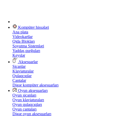
Kompüter hissələri
Ana plata
Videokartlar
Qida Blokları
Soyutma Sistemləri
Yaddaş qurğuları
Keyslər
Aksesuarlar
Siçanlar
Klaviaturalar
Qulaqcıqlar
Çantalar
Digər kompüter aksesuarları
Oyun aksesuarları
Oyun siçanları
Oyun klaviaturaları
Oyun qulaqcıqları
Oyun çantaları
Digər oyun aksesuarları