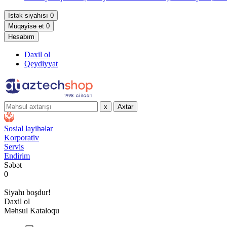
İstək siyahısı
0
Müqayisə et
0
Hesabım
Daxil ol
Qeydiyyat
x
Axtar
Sosial layihələr
Korporativ
Servis
Endirim
Səbət
0
Siyahı boşdur!
Daxil ol
Məhsul Kataloqu