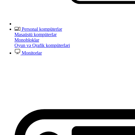
Personal kompüterlər
Masaüstü kompüterlər
Monobloklar
Oyun və Qrafik kompüterləri
Monitorlar