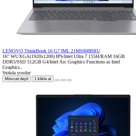
LENOVO ThinkBook 16 G7 IML 21MS008RRU
16" WUXGA(1920x1200) IPS/Intel Ultra 7 155H/RAM 16GB
DDR5/SSD 512GB G4/Intel Arc Graphics Functions as Intel
Graphics..
Stokda yoxdur
Mövcud deyil
1 kliklə al