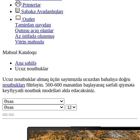
Printerlər
Şəbəkə Avadanlıqları
Outlet
Təmirdən qayıdan
Qutusu açıq olanlar
Az istifadə olunmuş
Vitrin məhsulu
Məhsul Kataloqu
Ana səhifə
Ucuz noutbuklar
Ucuz noutbuklar almaq üçün saytımızda ucuzdan bahalıya doğru
noutbukları
filtrləyin. 500-600 manatdan başlayaraq sərfəli qiymətə
keyfiyyətli noutbuk modelləri əldə edəcəksiniz.