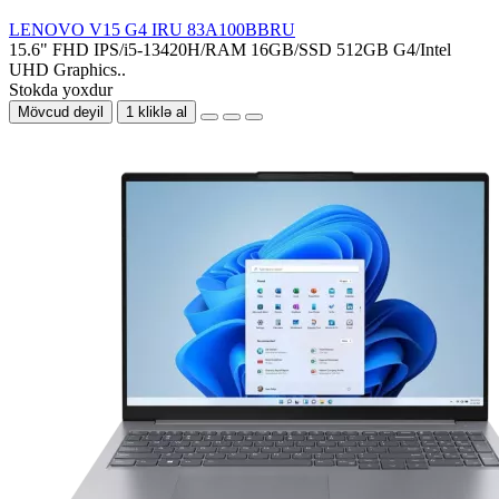
LENOVO V15 G4 IRU 83A100BBRU
15.6" FHD IPS/i5-13420H/RAM 16GB/SSD 512GB G4/Intel
UHD Graphics..
Stokda yoxdur
Mövcud deyil
1 kliklə al