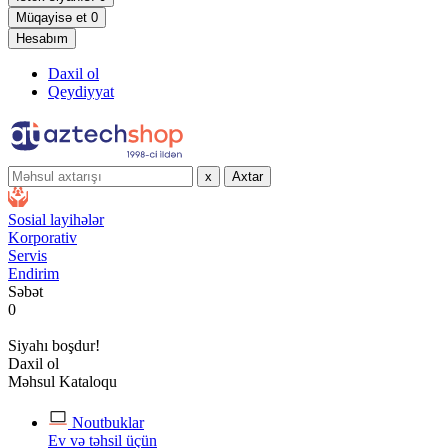
Müqayisə et
0
Hesabım
Daxil ol
Qeydiyyat
x
Axtar
Sosial layihələr
Korporativ
Servis
Endirim
Səbət
0
Siyahı boşdur!
Daxil ol
Məhsul Kataloqu
Noutbuklar
Ev və təhsil üçün