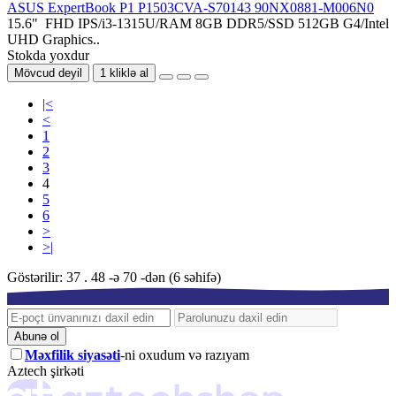
ASUS ExpertBook P1 P1503CVA-S70143 90NX0881-M006N0
15.6" FHD IPS/i3-1315U/RAM 8GB DDR5/SSD 512GB G4/Intel
UHD Graphics..
Stokda yoxdur
Mövcud deyil
1 kliklə al
|<
<
1
2
3
4
5
6
>
>|
Göstərilir: 37 . 48 -ə 70 -dən (6 səhifə)
Abunə ol
Məxfilik siyasəti
-ni oxudum və razıyam
Aztech şirkəti