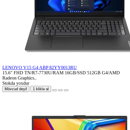
LENOVO V15 G4 ABP 82YY0013RU
15.6" FHD TN/R7-7730U/RAM 16GB/SSD 512GB G4/AMD
Radeon Graphics..
Stokda yoxdur
Mövcud deyil
1 kliklə al