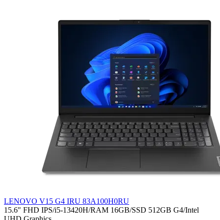
LENOVO V15 G4 IRU 83A100H0RU
15.6" FHD IPS/i5-13420H/RAM 16GB/SSD 512GB G4/Intel
UHD Graphics..