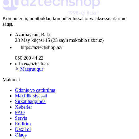
Kompüterlər, noutbuklar, kompüter hissələri və aksessuarlarının
satışı.
Azərbaycan
,
Bakı
,
28 May küçəsi 15
(23 saylı məktəblə üzbəüz)
https://aztechshop.az/
050 200 44 22
office@aztech.az
Marşrut qur
Məlumat
Ödəniş və çatdırılma
Məxfilik siyasəti
Şirkət haqqında
Xəbərlər
FAQ
Servis
Endirim
Daxil ol
Əlaqə