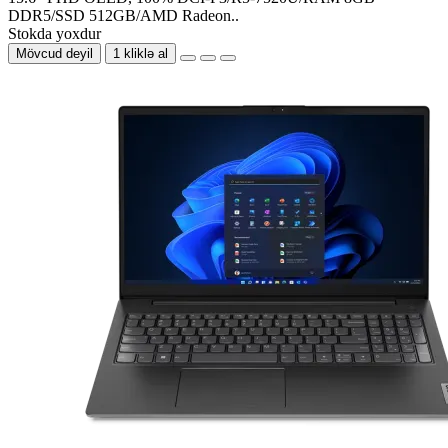
DDR5/SSD 512GB/AMD Radeon..
Stokda yoxdur
Mövcud deyil
1 kliklə al