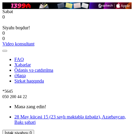
Səbət
0
Siyahı boşdur!
0
0
Video konsultant
FAQ
Xəbərlər
Ödəniş və çatdırılma
Əlaqə
Şirkət haqqında
*5645
050 200 44 22
Mənə zəng edin!
28 May küçəsi 15 (23 saylı məktəblə üzbəüz), Azərbaycan,
Bakı şəhəri
İstək siyahısı
0