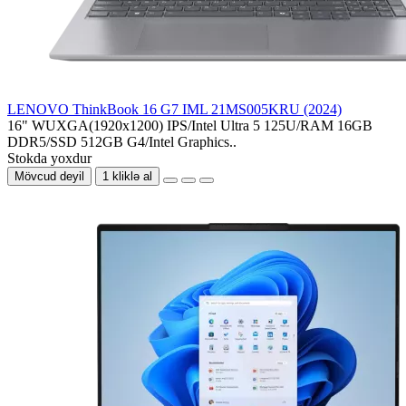
LENOVO ThinkBook 16 G7 IML 21MS005KRU (2024)
16" WUXGA(1920x1200) IPS/Intel Ultra 5 125U/RAM 16GB
DDR5/SSD 512GB G4/Intel Graphics..
Stokda yoxdur
Mövcud deyil
1 kliklə al