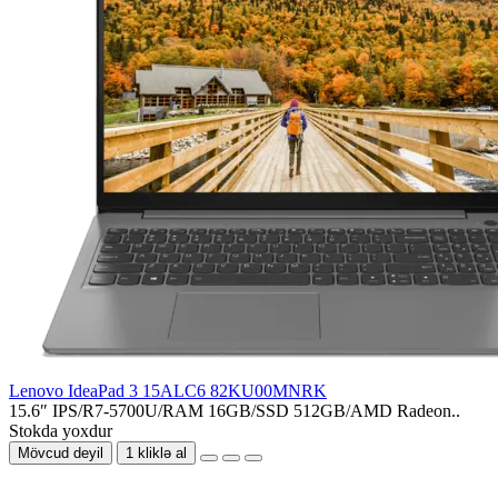
Lenovo IdeaPad 3 15ALC6 82KU00MNRK
15.6″ IPS/R7-5700U/RAM 16GB/SSD 512GB/AMD Radeon..
Stokda yoxdur
Mövcud deyil
1 kliklə al