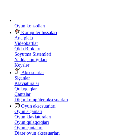
Oyun konsolları
Kompüter hissələri
Ana plata
Videokartlar
Qida Blokları
Soyutma Sistemləri
Yaddaş qurğuları
Keyslər
Aksesuarlar
Siçanlar
Klaviaturalar
Qulaqcıqlar
Çantalar
Digər kompüter aksesuarları
Oyun aksesuarları
Oyun siçanları
Oyun klaviaturaları
Oyun qulaqcıqları
Oyun çantaları
Digər oyun aksesuarları