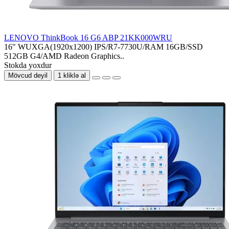
LENOVO ThinkBook 16 G6 ABP 21KK000WRU
16" WUXGA(1920x1200) IPS/R7-7730U/RAM 16GB/SSD
512GB G4/AMD Radeon Graphics..
Stokda yoxdur
Mövcud deyil
1 kliklə al