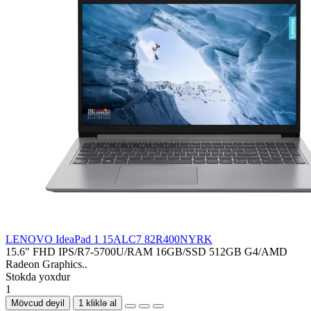
LENOVO IdeaPad 1 15ALC7 82R400NYRK
15.6" FHD IPS/R7-5700U/RAM 16GB/SSD 512GB G4/AMD
Radeon Graphics..
Stokda yoxdur
1
Mövcud deyil
1 kliklə al