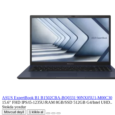
ASUS ExpertBook B1 B1502CBA-BQ0331 90NX05U1-M00C30
15.6" FHD IPS/i5-1235U/RAM 8GB/SSD 512GB G4/Intel UHD..
Stokda yoxdur
Mövcud deyil
1 kliklə al