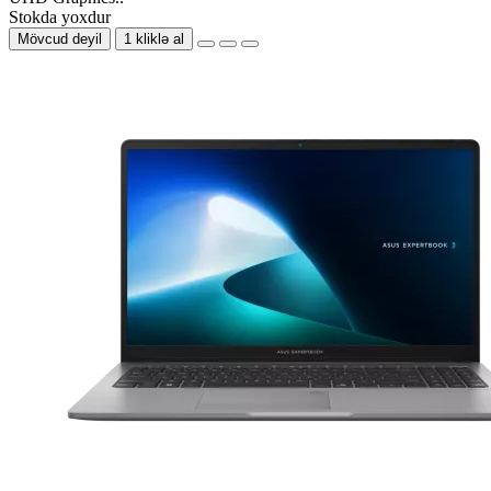
Stokda yoxdur
Mövcud deyil
1 kliklə al