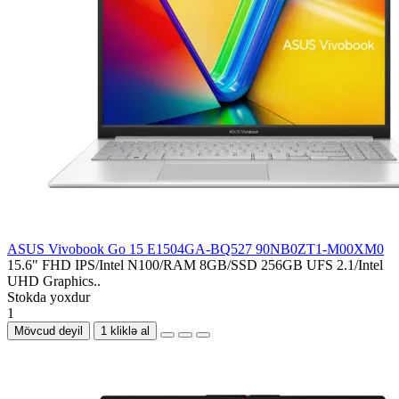
ASUS Vivobook Go 15 E1504GA-BQ527 90NB0ZT1-M00XM0
15.6" FHD IPS/Intel N100/RAM 8GB/SSD 256GB UFS 2.1/Intel
UHD Graphics..
Stokda yoxdur
1
Mövcud deyil
1 kliklə al