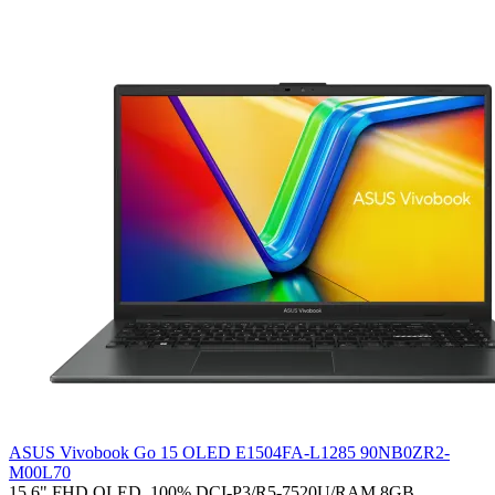
ASUS Vivobook Go 15 OLED E1504FA-L1285 90NB0ZR2-
M00L70
15.6" FHD OLED, 100% DCI-P3/R5-7520U/RAM 8GB