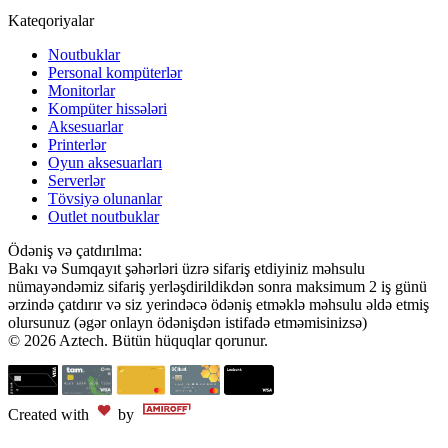
Kateqoriyalar
Noutbuklar
Personal kompüterlər
Monitorlar
Kompüter hissələri
Aksesuarlar
Printerlər
Oyun aksesuarları
Serverlər
Tövsiyə olunanlar
Outlet noutbuklar
Ödəniş və çatdırılma:
Bakı və Sumqayıt şəhərləri üzrə sifariş etdiyiniz məhsulu
nümayəndəmiz sifariş yerləşdirildikdən sonra maksimum 2 iş günü
ərzində çatdırır və siz yerindəcə ödəniş etməklə məhsulu əldə etmiş
olursunuz (əgər onlayn ödənişdən istifadə etməmisinizsə)
© 2026 Aztech. Bütün hüquqlar qorunur.
Created with
by